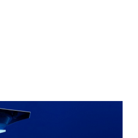
caune tipărite
de supermașină