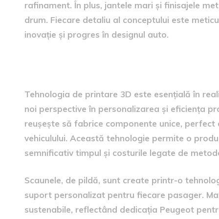
rafinament. În plus, jantele mari și finisajele m
drum. Fiecare detaliu al conceptului este metic
inovație și progres în designul auto.
tehnologie de printare 3D
Tehnologia de printare 3D este esențială în re
noi perspective în personalizarea și eficiența p
reușește să fabrice componente unice, perfect ad
vehiculului. Această tehnologie permite o produc
semnificativ timpul și costurile legate de metode
Scaunele, de pildă, sunt create printr-o tehnolo
suport personalizat pentru fiecare pasager. Mate
sustenabile, reflectând dedicația Peugeot pentr