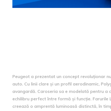
inovator în design
Peugeot a prezentat un concept revoluționar nu
auto. Cu linii clare și un profil aerodinamic, Pol
avangardă. Caroseria sa e modelată pentru a c
echilibru perfect între formă și funcție. Faruril
creează o amprentă luminoasă distinctă, în timp