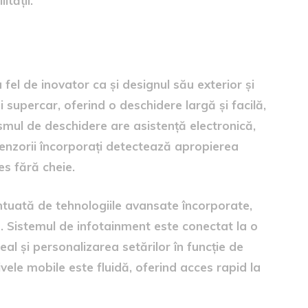
tății.
fel de inovator ca și designul său exterior și
ui supercar, oferind o deschidere largă și facilă,
smul de deschidere are asistență electronică,
 senzorii încorporați detectează apropierea
es fără cheie.
ntuată de tehnologiile avansate încorporate,
ă. Sistemul de infotainment este conectat la o
eal și personalizarea setărilor în funcție de
tivele mobile este fluidă, oferind acces rapid la