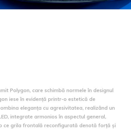
mit Polygon, care schimbă normele în designul
ygon iese în evidență printr-o estetică de
ombina eleganța cu agresivitatea, realizând un
e LED, integrate armonios în aspectul general,
 ce grila frontală reconfigurată denotă forță și