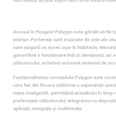
marchează un pas important către viitorul mobili
acces și practică
Accesul în Peugeot Polygon este gândit să fie la 
interior. Portierele sunt inspirate de cele ale un
care asigură un acces ușor în habitaclu. Mecani
garantând o funcționare lină și silențioasă, iar
utilizatorului, activând automat sistemul de acc
Funcționalitatea conceptului Polygon este acce
care fac din fiecare călătorie o experiență unic
rețea inteligentă, permițând actualizări în timp r
preferințele utilizatorului. Integrarea cu dispozi
aplicații, navigație și multimedia.