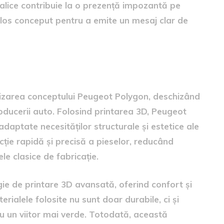
etalice contribuie la o prezență impozantă pe
ulos conceput pentru a emite un mesaj clar de
alizarea conceptului Peugeot Polygon, deschizând
roducerii auto. Folosind printarea 3D, Peugeot
aptate necesităților structurale și estetice ale
ție rapidă și precisă a pieselor, reducând
le clasice de fabricație.
gie de printare 3D avansată, oferind confort și
rialele folosite nu sunt doar durabile, ci și
u un viitor mai verde. Totodată, această