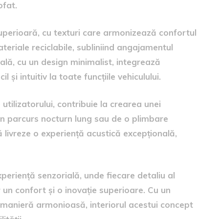
ofat.
 superioară, cu texturi care armonizează confortul
teriale reciclabile, subliniind angajamentul
ală, cu un design minimalist, integrează
și intuitiv la toate funcțiile vehiculului.
utilizatorului, contribuie la crearea unei
un parcurs nocturn lung sau de o plimbare
 livreze o experiență acustică excepțională,
periență senzorială, unde fiecare detaliu al
r un confort și o inovație superioare. Cu un
o manieră armonioasă, interiorul acestui concept