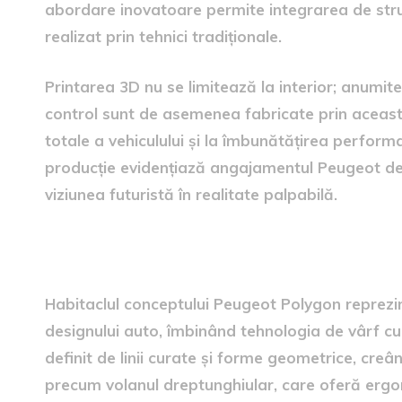
abordare inovatoare permite integrarea de stru
realizat prin tehnici tradiționale.
Printarea 3D nu se limitează la interior; anumite
control sunt de asemenea fabricate prin această
totale a vehiculului și la îmbunătățirea perfor
producție evidențiază angajamentul Peugeot de 
viziunea futuristă în realitate palpabilă.
interior avansat
Habitaclul conceptului Peugeot Polygon reprezin
designului auto, îmbinând tehnologia de vârf cu 
definit de linii curate și forme geometrice, cr
precum volanul dreptunghiular, care oferă ergon