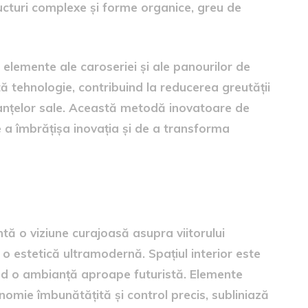
cturi complexe și forme organice, greu de
 elemente ale caroseriei și ale panourilor de
 tehnologie, contribuind la reducerea greutății
manțelor sale. Această metodă inovatoare de
a îmbrățișa inovația și de a transforma
tă o viziune curajoasă asupra viitorului
o estetică ultramodernă. Spațiul interior este
eând o ambianță aproape futuristă. Elemente
omie îmbunătățită și control precis, subliniază