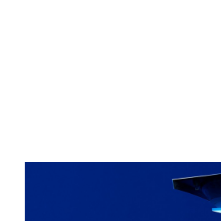
Conceptul ino
3D, volan dre