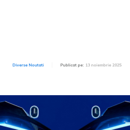
vator Peugeot Polygon: s
ptunghiular și portiere 
13 noiembrie 2025
Diverse Noutati
Publicat pe: