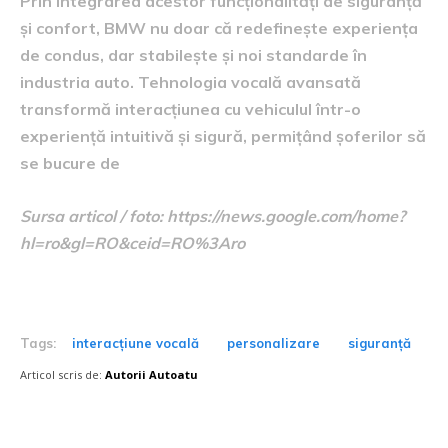
Prin integrarea acestor funcționalități de siguranță
și confort, BMW nu doar că redefinește experiența
de condus, dar stabilește și noi standarde în
industria auto. Tehnologia vocală avansată
transformă interacțiunea cu vehiculul într-o
experiență intuitivă și sigură, permițând șoferilor să
se bucure de
Sursa articol / foto: https://news.google.com/home?
hl=ro&gl=RO&ceid=RO%3Aro
Tags:
interacțiune vocală
personalizare
siguranță
Articol scris de:
Autorii Autoatu