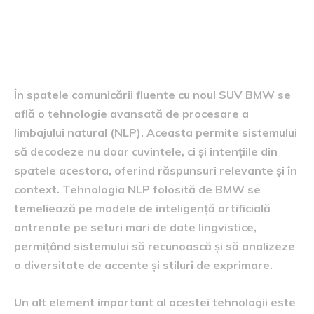
Tehnologia din spatele
comunicării fluente
În spatele comunicării fluente cu noul SUV BMW se
află o tehnologie avansată de procesare a
limbajului natural (NLP). Aceasta permite sistemului
să decodeze nu doar cuvintele, ci și intențiile din
spatele acestora, oferind răspunsuri relevante și în
context. Tehnologia NLP folosită de BMW se
temeliează pe modele de inteligență artificială
antrenate pe seturi mari de date lingvistice,
permițând sistemului să recunoască și să analizeze
o diversitate de accente și stiluri de exprimare.
Un alt element important al acestei tehnologii este