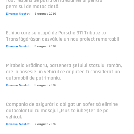
fost respins de patru ori la examenul pentru
permisul de motocicletă.
Diverse Noutati
8 august 2026
Echipa care se ocupă de Porsche 911 Tribute to
Transfăgărășan dezvăluie un nou proiect remarcabil
Diverse Noutati
8 august 2026
Mirabela Grădinaru, partenera șefului statului român,
are în posesie un vehicul ce ar putea fi considerat un
automobil de patrimoniu.
Diverse Noutati
8 august 2026
Compania de asigurări a obligat un șofer să elimine
autocolantul cu mesajul „Isus te iubește” de pe
vehicul.
Diverse Noutati
7 august 2026