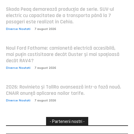
Skoda Peaq demarează producția de serie. SUV-ul
electric cu capacitatea de a transporta până la 7
pasageri este realizat în Cehia.
Diverse Noutati
7 august 2026
Noul Ford Fathome: camionetă electrică accesibilă,
mai puțin costisitoare decât Duster și mai spațioasă
decât RAV4?
Diverse Noutati
7 august 2026
2026: Rovinieta și TollRo avansează într-o fază nouă.
CNAIR anunță aplicarea noilor tarife.
Diverse Noutati
7 august 2026
- Partenerii nostri -