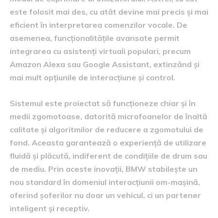
este folosit mai des, cu atât devine mai precis și mai
eficient în interpretarea comenzilor vocale. De
asemenea, funcționalitățile avansate permit
integrarea cu asistenți virtuali populari, precum
Amazon Alexa sau Google Assistant, extinzând și
mai mult opțiunile de interacțiune și control.
Sistemul este proiectat să funcționeze chiar și în
medii zgomotoase, datorită microfoanelor de înaltă
calitate și algoritmilor de reducere a zgomotului de
fond. Aceasta garantează o experiență de utilizare
fluidă și plăcută, indiferent de condițiile de drum sau
de mediu. Prin aceste inovații, BMW stabilește un
nou standard în domeniul interacțiunii om-mașină,
oferind șoferilor nu doar un vehicul, ci un partener
inteligent și receptiv.