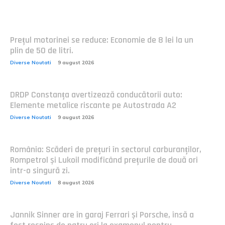
Postari fresh:
Prețul motorinei se reduce: Economie de 8 lei la un
plin de 50 de litri.
Diverse Noutati
9 august 2026
DRDP Constanța avertizează conducătorii auto:
Elemente metalice riscante pe Autostrada A2
Diverse Noutati
9 august 2026
România: Scăderi de prețuri în sectorul carburanților,
Rompetrol și Lukoil modificând prețurile de două ori
într-o singură zi.
Diverse Noutati
8 august 2026
Jannik Sinner are în garaj Ferrari și Porsche, însă a