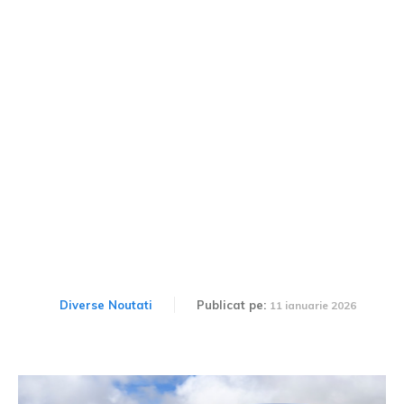
Conversăm cu noul SUV
BMW ca și când ar fi o
ființă umană, iar vehiculul
te va percepe cu adevărat.
Diverse Noutati
Publicat pe:
11 ianuarie 2026