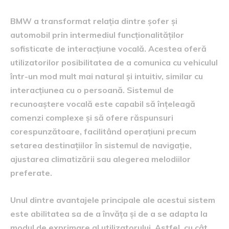
BMW a transformat relația dintre șofer și
automobil prin intermediul funcționalităților
sofisticate de interacțiune vocală. Acestea oferă
utilizatorilor posibilitatea de a comunica cu vehiculul
într-un mod mult mai natural și intuitiv, similar cu
interacțiunea cu o persoană. Sistemul de
recunoaștere vocală este capabil să înțeleagă
comenzi complexe și să ofere răspunsuri
corespunzătoare, facilitând operațiuni precum
setarea destinațiilor în sistemul de navigație,
ajustarea climatizării sau alegerea melodiilor
preferate.
Unul dintre avantajele principale ale acestui sistem
este abilitatea sa de a învăța și de a se adapta la
modul de exprimare al utilizatorului. Astfel, cu cât