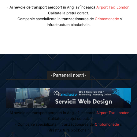
- Ai nevoie de transport aeroport in Anglia? Încearcă
Airport Taxi London
.
Calitate la prețul corect.
- Companie specializata in tranzactionarea de
Criptomonede
si
infrastructura blockchain.
- Partenerii nostri -
- Ai nevoie de transport aeroport in Anglia? Încearcă
Airport Taxi London
.
Calitate la prețul corect.
- Companie specializata in tranzactionarea de
Criptomonede
si
infrastructura blockchain.