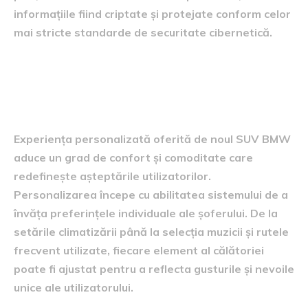
informațiile fiind criptate și protejate conform celor
mai stricte standarde de securitate cibernetică.
Avantajele unei experiențe
personalizate
Experiența personalizată oferită de noul SUV BMW
aduce un grad de confort și comoditate care
redefinește așteptările utilizatorilor.
Personalizarea începe cu abilitatea sistemului de a
învăța preferințele individuale ale șoferului. De la
setările climatizării până la selecția muzicii și rutele
frecvent utilizate, fiecare element al călătoriei
poate fi ajustat pentru a reflecta gusturile și nevoile
unice ale utilizatorului.