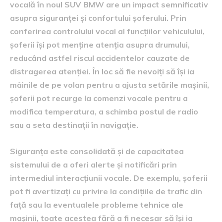
vocală în noul SUV BMW are un impact semnificativ
asupra siguranței și confortului șoferului. Prin
conferirea controlului vocal al funcțiilor vehiculului,
șoferii își pot menține atenția asupra drumului,
reducând astfel riscul accidentelor cauzate de
distragerea atenției. În loc să fie nevoiți să își ia
mâinile de pe volan pentru a ajusta setările mașinii,
șoferii pot recurge la comenzi vocale pentru a
modifica temperatura, a schimba postul de radio
sau a seta destinații în navigație.
Siguranța este consolidată și de capacitatea
sistemului de a oferi alerte și notificări prin
intermediul interacțiunii vocale. De exemplu, șoferii
pot fi avertizați cu privire la condițiile de trafic din
față sau la eventualele probleme tehnice ale
mașinii, toate acestea fără a fi necesar să își ia