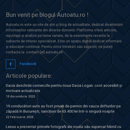
Bun venit pe blogul Autoatu.ro !
Autoatu.ro este un site de știri și blog de actualitate, dedicat diseminării
informațiilor relevante din diverse domenii. Platforma oferă articole,
reportaje și analize pe teme variate, de la evenimente recente la
subiecte de interes specializat. Este un spațiu digital dedicat informării
și educației continue. Pentru orice întrebări sau sugestii, ne puteți
contacta la: contact [at] autoatu.ro
Facebook
Articole populare:
Dacia deschide comenzile pentru noua Dacia Logan: cost accesibil și
motoare actualizate
19 decembrie 2025
19 conducători auto au fost privați de permis din cauza drifturilor pe
zăpadă în București, sancțiuni de 63.400 lei într-o singură noapte
22 februarie 2026
Lexus a prezentat primele fotografii ale noului său supercar hibrid cu