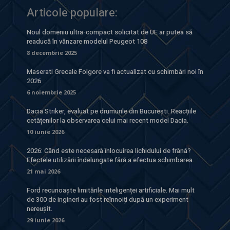
Articole populare:
Noul domeniu ultra-compact solicitat de UE ar putea să
readucă în vânzare modelul Peugeot 108
8 decembrie 2025
Maserati Grecale Folgore va fi actualizat cu schimbări noi în
2026
6 noiembrie 2025
Dacia Striker, evaluat pe drumurile din București. Reacțiile
cetățenilor la observarea celui mai recent model Dacia.
10 iunie 2026
2026: Când este necesară înlocuirea lichidului de frână?
Efectele utilizării îndelungate fără a efectua schimbarea.
21 mai 2026
Ford recunoaște limitările inteligenței artificiale. Mai mult
de 300 de ingineri au fost reînnoiți după un experiment
nereușit.
29 iunie 2026