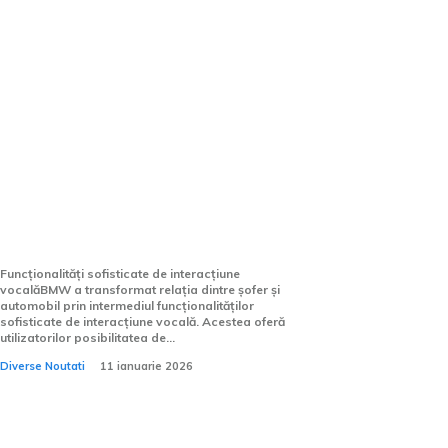
Conversăm cu noul SUV BMW
ca și când ar fi o ființă
umană, iar vehiculul te va
percepe cu adevărat.
Funcționalități sofisticate de interacțiune
vocalăBMW a transformat relația dintre șofer și
automobil prin intermediul funcționalităților
sofisticate de interacțiune vocală. Acestea oferă
utilizatorilor posibilitatea de...
Diverse Noutati
11 ianuarie 2026