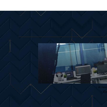
- Ai nev
- Co