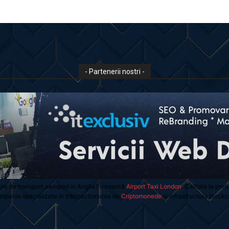
- Partenerii nostri -
oie de transport aeroport in Anglia? Încearcă
Airport Taxi London
. Calitate la preț
mpanie specializata in tranzactionarea de
Criptomonede
si infrastructura blockc