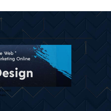
ul corect.
hain.