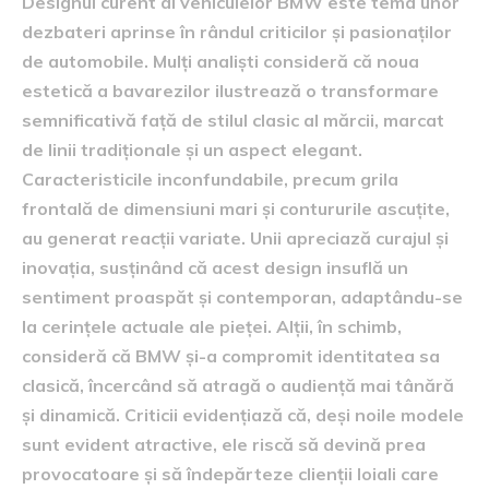
Designul curent al vehiculelor BMW este tema unor
dezbateri aprinse în rândul criticilor și pasionaților
de automobile. Mulți analiști consideră că noua
estetică a bavarezilor ilustrează o transformare
semnificativă față de stilul clasic al mărcii, marcat
de linii tradiționale și un aspect elegant.
Caracteristicile inconfundabile, precum grila
frontală de dimensiuni mari și contururile ascuțite,
au generat reacții variate. Unii apreciază curajul și
inovația, susținând că acest design insuflă un
sentiment proaspăt și contemporan, adaptându-se
la cerințele actuale ale pieței. Alții, în schimb,
consideră că BMW și-a compromit identitatea sa
clasică, încercând să atragă o audiență mai tânără
și dinamică. Criticii evidențiază că, deși noile modele
sunt evident atractive, ele riscă să devină prea
provocatoare și să îndepărteze clienții loiali care