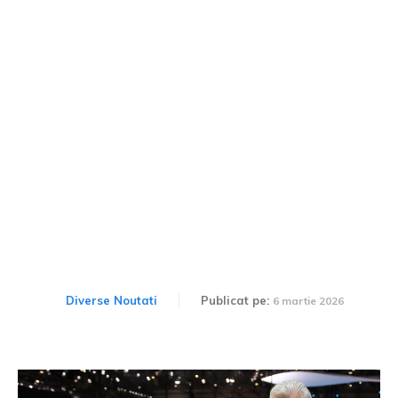
Critica noului stil de design
al bavarezilor din partea
fondatorului primei
generații de BMW X5
Diverse Noutati
Publicat pe:
6 martie 2026