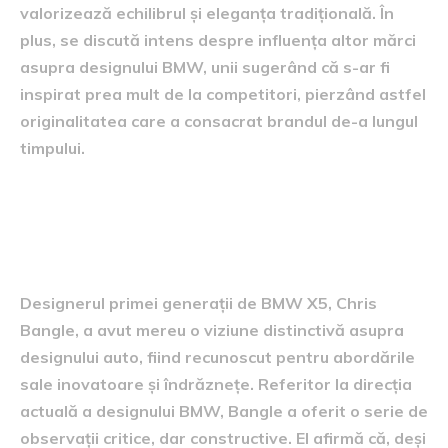
valorizează echilibrul și eleganța tradițională. În
plus, se discută intens despre influența altor mărci
asupra designului BMW, unii sugerând că s-ar fi
inspirat prea mult de la competitori, pierzând astfel
originalitatea care a consacrat brandul de-a lungul
timpului.
perspectivele designerului
BMW X5
Designerul primei generații de BMW X5, Chris
Bangle, a avut mereu o viziune distinctivă asupra
designului auto, fiind recunoscut pentru abordările
sale inovatoare și îndrăznețe. Referitor la direcția
actuală a designului BMW, Bangle a oferit o serie de
observații critice, dar constructive. El afirmă că, deși