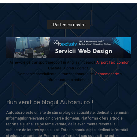
- Partenerii nostri -
- Ai nevoie de transport aeroport in Anglia? Încearcă
Airport Taxi London
.
Calitate la prețul corect.
- Companie specializata in tranzactionarea de
Criptomonede
si
infrastructura blockchain.
Bun venit pe blogul Autoatu.ro !
Autoatu.ro este un site de știri și blog de actualitate, dedicat diseminării
informațiilor relevante din diverse domenii. Platforma oferă articole,
reportaje și analize pe teme variate, de la evenimente recente la
subiecte de interes specializat. Este un spațiu digital dedicat informării
și educației continue. Pentru orice întrebări sau sugestii, ne puteți