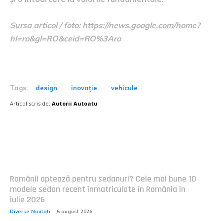
Sursa articol / foto: https://news.google.com/home?
hl=ro&gl=RO&ceid=RO%3Aro
Tags:
design
inovație
vehicule
Articol scris de:
Autorii Autoatu
Postari fresh:
Românii optează pentru sedanuri? Cele mai bune 10
modele sedan recent înmatriculate în România în
iulie 2026
Diverse Noutati
5 august 2026