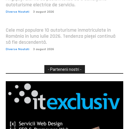
autoturisme electrice de serviciu.
Diverse Noutati
3 august 2026
Cele mai populare 10 autoturisme înmatriculate în
România în luna iulie 2026. Tendenza pieței continuă
să fie descendentă.
Diverse Noutati
3 august 2026
- Partenerii nostri -