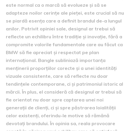
este normal ca o marcă să evolueze și să se
adapteze noilor cerințe ale pieței, este crucial să nu
se piardă esența care a definit brandul de-a lungul
anilor. Potrivit opiniei sale, designul ar trebui să
reflecte un echilibru între tradiție și inovație, fără a
compromite valorile fundamentale care au făcut ca
BMW să fie apreciat și respectat pe plan
internațional. Bangle subliniază importanța
menținerii proporțiilor corecte și a unei identități
vizuale consistente, care să reflecte nu doar
tendințele contemporane, ci și patrimoniul istoric al
mărcii. În plus, el consideră că designul ar trebui să
fie orientat nu doar spre captarea unei noi
generații de clienți, ci și spre păstrarea loialității
celor existenți, oferindu-le motive să rămână
devotați brandului. În opinia sa, reala provocare