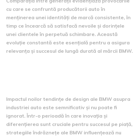
Comparația între generații evidențiază provocările
cu care se confruntă producătorii auto în
menținerea unei identități de marcă consistente, în
timp ce încearcă să satisfacă nevoile și dorințele
unei clientele în perpetuă schimbare. Această
evoluție constantă este esențială pentru a asigura
relevanța și succesul de lungă durată al mărcii BMW.
impactul asupra industriei
auto
Impactul noilor tendințe de design ale BMW asupra
industriei auto este semnificativ și nu poate fi
ignorat. Într-o perioadă în care inovația și
diferențierea sunt cruciale pentru succesul pe piață,
strategiile îndrăznețe ale BMW influențează nu