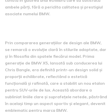
constă în găsirea unui echilibru care să satisfacă
ambele părți, fără a periclita calitatea și prestigiul
asociate numelui BMW.
comparație între generații
Prin compararea generațiilor de design ale BMW,
se remarcă o evoluție clară în stilurile adoptate, dar
și în filosofia din spatele fiecărui model. Prima
generație de BMW X5, lansată sub conducerea lui
Chris Bangle, era definită printr-un design solid și
proporții echilibrate, reflectând o estetică
funcțională și rafinată, care a stabilit un nou etalon
pentru SUV-urile de lux. Această abordare a
subliniat liniile clare și suprafețele netede, păstrând
în același timp un aspect sportiv și elegant, devenit
emblematic pentru marca BMW.