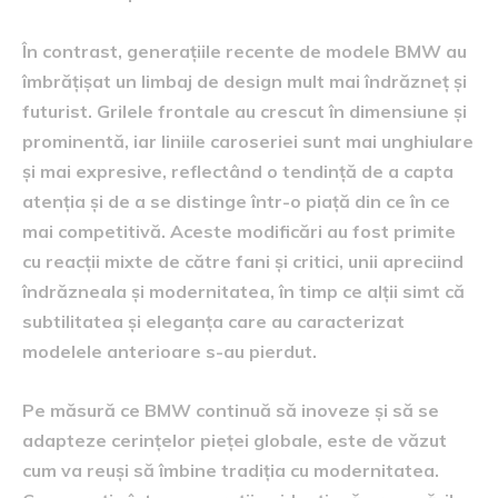
În contrast, generațiile recente de modele BMW au
îmbrățișat un limbaj de design mult mai îndrăzneț și
futurist. Grilele frontale au crescut în dimensiune și
prominentă, iar liniile caroseriei sunt mai unghiulare
și mai expresive, reflectând o tendință de a capta
atenția și de a se distinge într-o piață din ce în ce
mai competitivă. Aceste modificări au fost primite
cu reacții mixte de către fani și critici, unii apreciind
îndrăzneala și modernitatea, în timp ce alții simt că
subtilitatea și eleganța care au caracterizat
modelele anterioare s-au pierdut.
Pe măsură ce BMW continuă să inoveze și să se
adapteze cerințelor pieței globale, este de văzut
cum va reuși să îmbine tradiția cu modernitatea.