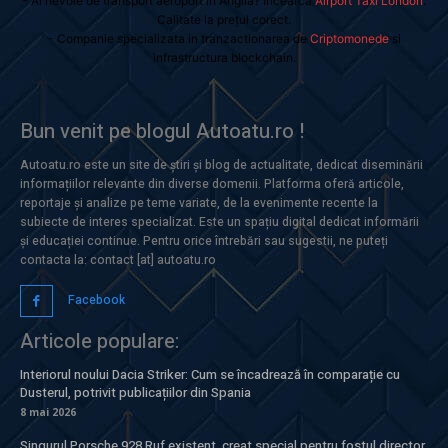
- Ai nevoie de transport aeroport in Anglia? Încearcă
Airport Taxi London
.
Calitate la prețul corect.
- Companie specializata in tranzactionarea de
Criptomonede
si
infrastructura blockchain.
Bun venit pe blogul Autoatu.ro !
Autoatu.ro este un site de știri și blog de actualitate, dedicat diseminării
informațiilor relevante din diverse domenii. Platforma oferă articole,
reportaje și analize pe teme variate, de la evenimente recente la
subiecte de interes specializat. Este un spațiu digital dedicat informării
și educației continue. Pentru orice întrebări sau sugestii, ne puteți
contacta la: contact [at] autoatu.ro
Facebook
Articole populare:
Interiorul noului Dacia Striker: Cum se încadrează în comparație cu
Dusterul, potrivit publicațiilor din Spania
8 mai 2026
Singurul Porsche 928 Ruf existent, creat special pentru fostul director