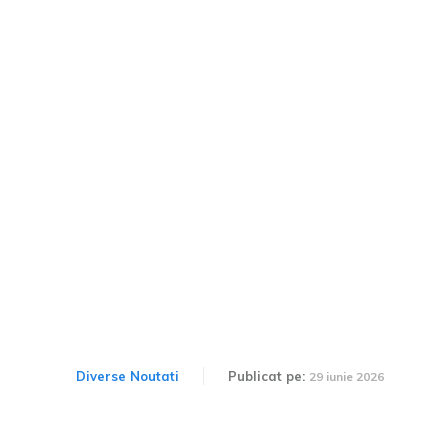
Cum arată o Lada 2105
modificată pentru raliuri?
Un astfel de exemplar
poate fi găsit la vânzare în
Germania.
Diverse Noutati
Publicat pe:
29 iunie 2026