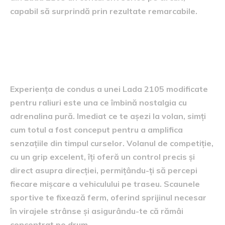
capabil să surprindă prin rezultate remarcabile.
Experiența de condus și
performanțele pe pistă
Experiența de condus a unei Lada 2105 modificate
pentru raliuri este una ce îmbină nostalgia cu
adrenalina pură. Imediat ce te așezi la volan, simți
cum totul a fost conceput pentru a amplifica
senzațiile din timpul curselor. Volanul de competiție,
cu un grip excelent, îți oferă un control precis și
direct asupra direcției, permițându-ți să percepi
fiecare mișcare a vehiculului pe traseu. Scaunele
sportive te fixează ferm, oferind sprijinul necesar
în virajele strânse și asigurându-te că rămâi
concentrat pe drum.