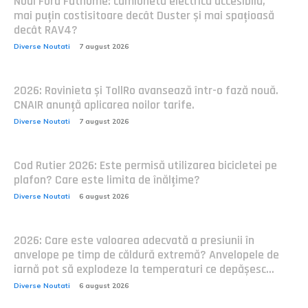
Noul Ford Fathome: camionetă electrică accesibilă,
mai puțin costisitoare decât Duster și mai spațioasă
decât RAV4?
Diverse Noutati
7 august 2026
2026: Rovinieta și TollRo avansează într-o fază nouă.
CNAIR anunță aplicarea noilor tarife.
Diverse Noutati
7 august 2026
Cod Rutier 2026: Este permisă utilizarea bicicletei pe
plafon? Care este limita de înălțime?
Diverse Noutati
6 august 2026
2026: Care este valoarea adecvată a presiunii în
anvelope pe timp de căldură extremă? Anvelopele de
iarnă pot să explodeze la temperaturi ce depășesc...
Diverse Noutati
6 august 2026