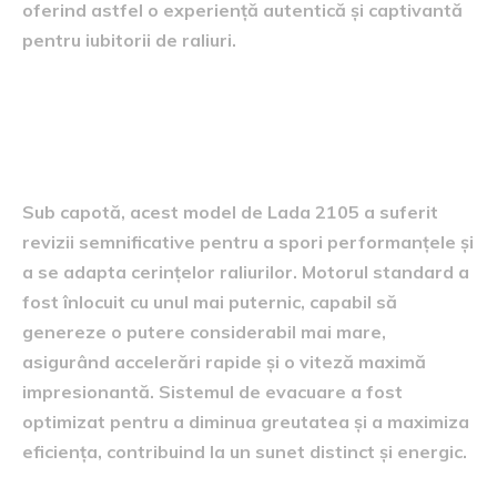
oferind astfel o experiență autentică și captivantă
pentru iubitorii de raliuri.
Specificații tehnice și
modificări implementate
Sub capotă, acest model de Lada 2105 a suferit
revizii semnificative pentru a spori performanțele și
a se adapta cerințelor raliurilor. Motorul standard a
fost înlocuit cu unul mai puternic, capabil să
genereze o putere considerabil mai mare,
asigurând accelerări rapide și o viteză maximă
impresionantă. Sistemul de evacuare a fost
optimizat pentru a diminua greutatea și a maximiza
eficiența, contribuind la un sunet distinct și energic.