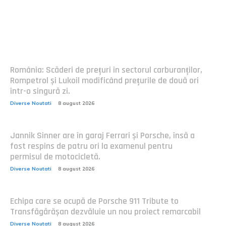
Postari fresh:
România: Scăderi de prețuri în sectorul carburanților,
Rompetrol și Lukoil modificând prețurile de două ori
într-o singură zi.
Diverse Noutati
8 august 2026
Jannik Sinner are în garaj Ferrari și Porsche, însă a
fost respins de patru ori la examenul pentru
permisul de motocicletă.
Diverse Noutati
8 august 2026
Echipa care se ocupă de Porsche 911 Tribute to
Transfăgărășan dezvăluie un nou proiect remarcabil
Diverse Noutati
8 august 2026