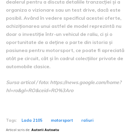
dealerul pentru a discuta detaliile tranzacției și a
organiza o vizionare sau un test drive, dacă este
posibil. Având în vedere specificul acestei oferte,
achiziționarea unui astfel de model reprezintă nu
doar o investiție într-un vehicul de raliu, ci și o
oportunitate de a deține o parte din istoria și
pasiunea pentru motorsport, ce poate fi apreciată
atât pe circuit, cât și în cadrul colecțiilor private de
automobile clasice.
Sursa articol / foto: https://news.google.com/home?
hl=ro&gl=RO&ceid=RO%3Aro
Tags:
Lada 2105
motorsport
raliuri
Articol scris de:
Autorii Autoatu