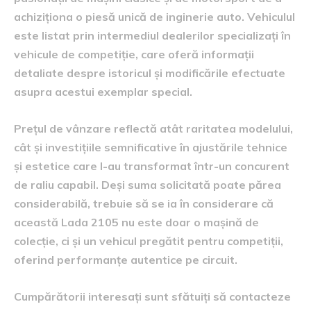
achiziționa o piesă unică de inginerie auto. Vehiculul
este listat prin intermediul dealerilor specializați în
vehicule de competiție, care oferă informații
detaliate despre istoricul și modificările efectuate
asupra acestui exemplar special.
Prețul de vânzare reflectă atât raritatea modelului,
cât și investițiile semnificative în ajustările tehnice
și estetice care l-au transformat într-un concurent
de raliu capabil. Deși suma solicitată poate părea
considerabilă, trebuie să se ia în considerare că
această Lada 2105 nu este doar o mașină de
colecție, ci și un vehicul pregătit pentru competiții,
oferind performanțe autentice pe circuit.
Cumpărătorii interesați sunt sfătuiți să contacteze