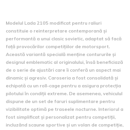
2105 modificat pentru raliuri
Modelul Lada 2105 modificat pentru raliuri
constituie o reinterpretare contemporană și
performantă a unui clasic sovietic, adaptat să facă
față provocărilor competițiilor de motorsport.
Această variantă specială menține contururile și
designul emblematic al originalului, însă beneficiază
de o serie de ajustări care îi conferă un aspect mai
dinamic și agresiv. Caroseria a fost consolidată și
echipată cu un roll-cage pentru a asigura protecția
pilotului în condiții extreme. De asemenea, vehiculul
dispune de un set de faruri suplimentare pentru
vizibilitate optimă pe traseele nocturne. Interiorul a
fost simplificat și personalizat pentru competiții,
incluzând scaune sportive și un volan de competiție,