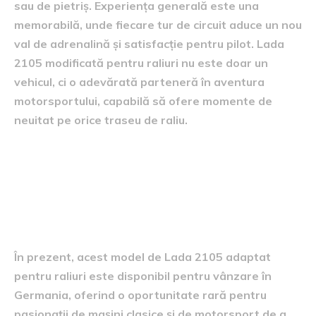
sau de pietriș. Experiența generală este una
memorabilă, unde fiecare tur de circuit aduce un nou
val de adrenalină și satisfacție pentru pilot. Lada
2105 modificată pentru raliuri nu este doar un
vehicul, ci o adevărată parteneră în aventura
motorsportului, capabilă să ofere momente de
neuitat pe orice traseu de raliu.
Informații despre
disponibilitate și prețul de
vânzare în Germania
În prezent, acest model de Lada 2105 adaptat
pentru raliuri este disponibil pentru vânzare în
Germania, oferind o oportunitate rară pentru
pasionații de mașini clasice și de motorsport de a