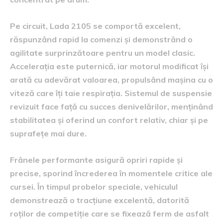
Pe circuit, Lada 2105 se comportă excelent,
răspunzând rapid la comenzi și demonstrând o
agilitate surprinzătoare pentru un model clasic.
Accelerația este puternică, iar motorul modificat își
arată cu adevărat valoarea, propulsând mașina cu o
viteză care îți taie respirația. Sistemul de suspensie
revizuit face față cu succes denivelărilor, menținând
stabilitatea și oferind un confort relativ, chiar și pe
suprafețe mai dure.
Frânele performante asigură opriri rapide și
precise, sporind încrederea în momentele critice ale
cursei. În timpul probelor speciale, vehiculul
demonstrează o tracțiune excelentă, datorită
roților de competiție care se fixează ferm de asfalt