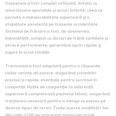
Suspensia a fost complet refăcută, dotată cu
amortizoare ajustabile și arcuri întărite, ceea ce
permite o manevrabilitate superioară și o
stabilitate excelentă pe traseele accidentate.
Sistemul de frânare a fost, de asemenea,
îmbunătățit, echipat cu discuri de frână ventilate și
etriere performante, garantând opriri rapide și
sigure în orice condiții.
Transmisia a fost adaptată pentru a răspunde
noilor cerințe de putere, asigurând schimbări
precise și rapide, esențiale pentru succesul în
competiții. Roțile de competiție cu aderență
superioară completează pachetul tehnic, asigurând
tracțiunea necesară pentru a naviga cu succes pe
diverse tipuri de teren. Toate aceste modificări fac
din Lada 2105 un concurent serios pe circuit,