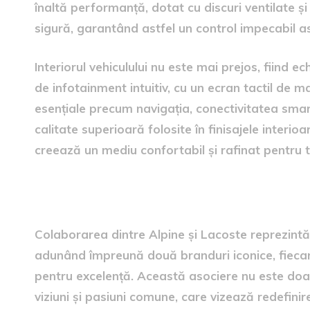
înaltă performanță, dotat cu discuri ventilate și
sigură, garantând astfel un control impecabil asu
Interiorul vehiculului nu este mai prejos, fiind 
de infotainment intuitiv, cu un ecran tactil de ma
esențiale precum navigația, conectivitatea smart
calitate superioară folosite în finisajele interi
creează un mediu confortabil și rafinat pentru t
Parteneriatul dintre Alpine 
Colaborarea dintre Alpine și Lacoste reprezintă
adunând împreună două branduri iconice, fieca
pentru excelență. Această asociere nu este doar
viziuni și pasiuni comune, care vizează redefini