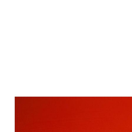
Alpine și Laco
de o gamă ex