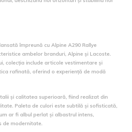
nal, deschizând noi orizonturi și stabilind noi
căminte și accesorii
 lansată împreună cu Alpine A290 Rallye
acteristice ambelor branduri, Alpine și Lacoste.
ui, colecția include articole vestimentare și
tica rafinată, oferind o experiență de modă
alii și calitatea superioară, fiind realizat din
ate. Paleta de culori este subtilă și sofisticată,
 ar fi albul perlat și albastrul intens,
s de modernitate.