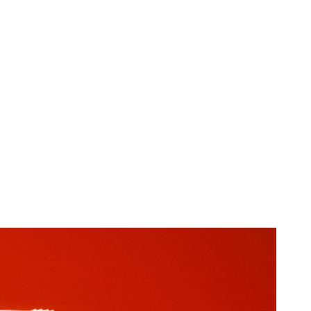
Rallye, alături
și accesorii.