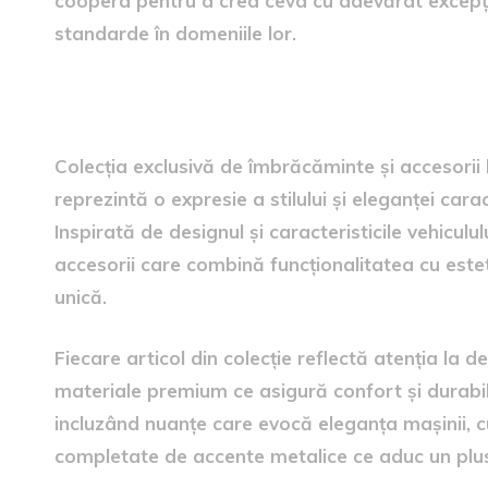
coopera pentru a crea ceva cu adevărat excepțio
standarde în domeniile lor.
Colecția exclusivă de îmbră
Colecția exclusivă de îmbrăcăminte și accesorii
reprezintă o expresie a stilului și eleganței car
Inspirată de designul și caracteristicile vehiculul
accesorii care combină funcționalitatea cu este
unică.
Fiecare articol din colecție reflectă atenția la det
materiale premium ce asigură confort și durabilit
incluzând nuanțe care evocă eleganța mașinii, cum
completate de accente metalice ce aduc un plu