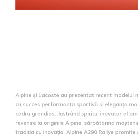
Lansarea noului model Alpi
Alpine și Lacoste au prezentat recent modelul 
cu succes performanța sportivă și eleganța mod
cadru grandios, ilustrând spiritul inovator al 
revenire la originile Alpine, sărbătorind moșten
tradiția cu inovația. Alpine A290 Rallye promite