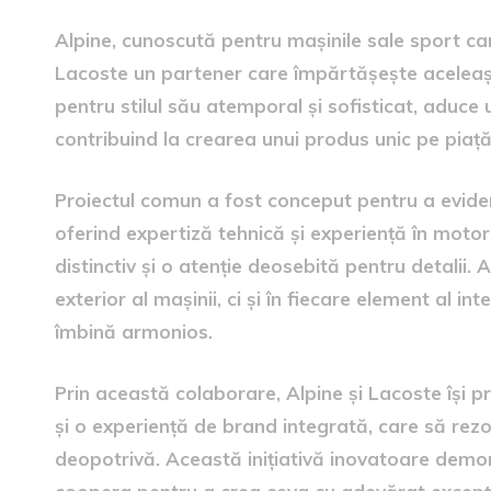
Alpine, cunoscută pentru mașinile sale sport c
Lacoste un partener care împărtășește aceleași v
pentru stilul său atemporal și sofisticat, aduce 
contribuind la crearea unui produs unic pe piață
Proiectul comun a fost conceput pentru a eviden
oferind expertiză tehnică și experiență în moto
distinctiv și o atenție deosebită pentru detalii.
exterior al mașinii, ci și în fiecare element al int
îmbină armonios.
Prin această colaborare, Alpine și Lacoste își p
și o experiență de brand integrată, care să rez
deopotrivă. Această inițiativă inovatoare demo