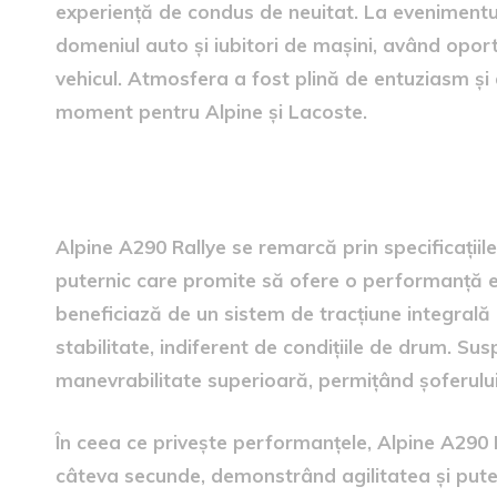
experiență de condus de neuitat. La evenimentul
domeniul auto și iubitori de mașini, având oport
vehicul. Atmosfera a fost plină de entuziasm și 
moment pentru Alpine și Lacoste.
Specificații tehnice și perf
Alpine A290 Rallye se remarcă prin specificațiile
puternic care promite să ofere o performanță ex
beneficiază de un sistem de tracțiune integral
stabilitate, indiferent de condițiile de drum. Sus
manevrabilitate superioară, permițând șoferului
În ceea ce privește performanțele, Alpine A290 
câteva secunde, demonstrând agilitatea și pute