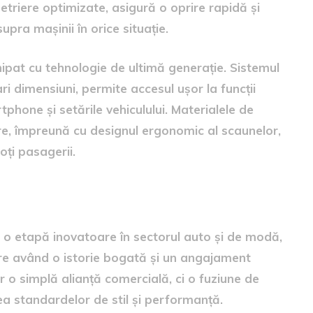
 etriere optimizate, asigură o oprire rapidă și
pra mașinii în orice situație.
echipat cu tehnologie de ultimă generație. Sistemul
ri dimensiuni, permite accesul ușor la funcții
phone și setările vehiculului. Materialele de
oare, împreună cu designul ergonomic al scaunelor,
oți pasagerii.
și Lacoste
 o etapă inovatoare în sectorul auto și de modă,
re având o istorie bogată și un angajament
 o simplă alianță comercială, ci o fuziune de
rea standardelor de stil și performanță.