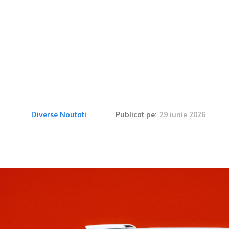
ste introduc Alpine A290 
clusivă de vestimentație 
29 iunie 2026
Diverse Noutati
Publicat pe: