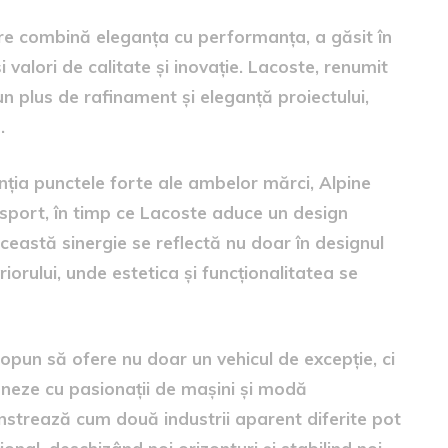
are combină eleganța cu performanța, a găsit în
alori de calitate și inovație. Lacoste, renumit
un plus de rafinament și eleganță proiectului,
.
ția punctele forte ale ambelor mărci, Alpine
rsport, în timp ce Lacoste aduce un design
 Această sinergie se reflectă nu doar în designul
eriorului, unde estetica și funcționalitatea se
ropun să ofere nu doar un vehicul de excepție, ci
oneze cu pasionații de mașini și modă
nstrează cum două industrii aparent diferite pot