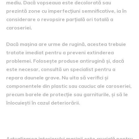
mediu. Dacă vopseaua este decolorată sau
prezintă zone cu imperfecțiuni semnificative, ia în
considerare o revopsire parțială ori totală a
caroseriei.
Dacă mașina are urme de rugină, acestea trebuie
tratate imediat pentru a preveni extinderea
problemei. Folosește produse antirugină și, dacă
este necesar, consultă un specialist pentru a
repara daunele grave. Nu uita să verifici și
componentele din plastic sau cauciuc ale caroseriei,
precum barele de protecție sau garniturile, și să le
înlocuiești în cazul deteriorării.
Actualizarea interiorului
Actualizarea interiorului mașinii este crucială pentru