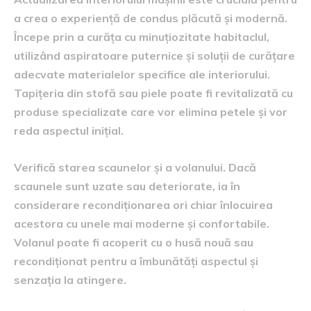
a crea o experiență de condus plăcută și modernă.
Începe prin a curăța cu minuțiozitate habitaclul,
utilizând aspiratoare puternice și soluții de curățare
adecvate materialelor specifice ale interiorului.
Tapițeria din stofă sau piele poate fi revitalizată cu
produse specializate care vor elimina petele și vor
reda aspectul inițial.
Verifică starea scaunelor și a volanului. Dacă
scaunele sunt uzate sau deteriorate, ia în
considerare recondiționarea ori chiar înlocuirea
acestora cu unele mai moderne și confortabile.
Volanul poate fi acoperit cu o husă nouă sau
recondiționat pentru a îmbunătăți aspectul și
senzația la atingere.