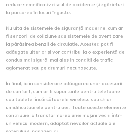
reduce semnificativ riscul de accidente și zgârieturi
la parcarea în locuri înguste.
Nu uita de sistemele de siguranță moderne, cum ar
fi senzorii de coliziune sau sistemele de avertizare
la părăsirea benzii de circulație. Acestea pot fi
adăugate ulterior și vor contribui la o experiență de
condus mai sigură, mai ales în condiții de trafic
aglomerat sau pe drumuri necunoscute.
În final, ia în considerare adăugarea unor accesorii
de confort, cum ar fi suporturile pentru telefoane
sau tablete, încărcătoarele wireless sau chiar
umidificatoarele pentru aer. Toate aceste elemente
contribuie la transformarea unei mașini vechi într-
un vehicul modern, adaptat nevoilor actuale ale
șoferului și pasagerilor.