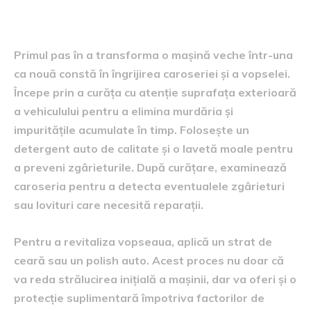
vopselei
Primul pas în a transforma o mașină veche într-una
ca nouă constă în îngrijirea caroseriei și a vopselei.
Începe prin a curăța cu atenție suprafața exterioară
a vehiculului pentru a elimina murdăria și
impuritățile acumulate în timp. Folosește un
detergent auto de calitate și o lavetă moale pentru
a preveni zgârieturile. După curățare, examinează
caroseria pentru a detecta eventualele zgârieturi
sau lovituri care necesită reparații.
Pentru a revitaliza vopseaua, aplică un strat de
ceară sau un polish auto. Acest proces nu doar că
va reda strălucirea inițială a mașinii, dar va oferi și o
protecție suplimentară împotriva factorilor de