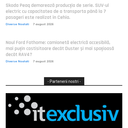
Skoda Peaq demarează producția de serie. SUV-ul
electric cu capacitatea de a transporta până la 7
pasageri este realizat în Cehia.
Diverse Noutati
7 august 2026
Noul Ford Fathome: camionetă electrică accesibilă,
mai puțin costisitoare decât Duster și mai spațioasă
decât RAV4?
Diverse Noutati
7 august 2026
- Partenerii nostri -