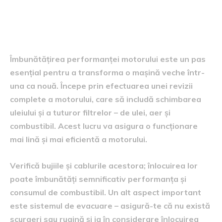
Îmbunătățirea performanței
motorului
Îmbunătățirea performanței motorului este un pas
esențial pentru a transforma o mașină veche într-
una ca nouă. Începe prin efectuarea unei revizii
complete a motorului, care să includă schimbarea
uleiului și a tuturor filtrelor – de ulei, aer și
combustibil. Acest lucru va asigura o funcționare
mai lină și mai eficientă a motorului.
Verifică bujiile și cablurile acestora; înlocuirea lor
poate îmbunătăți semnificativ performanța și
consumul de combustibil. Un alt aspect important
este sistemul de evacuare – asigură-te că nu există
scurgeri sau rugină și ia în considerare înlocuirea