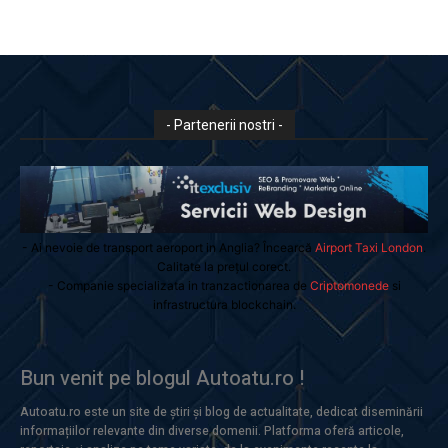
- Partenerii nostri -
- Ai nevoie de transport aeroport in Anglia? Încearcă
Airport Taxi London
.
Calitate la prețul corect.
- Companie specializata in tranzactionarea de
Criptomonede
si
infrastructura blockchain.
Bun venit pe blogul Autoatu.ro !
Autoatu.ro este un site de știri și blog de actualitate, dedicat diseminării
informațiilor relevante din diverse domenii. Platforma oferă articole,