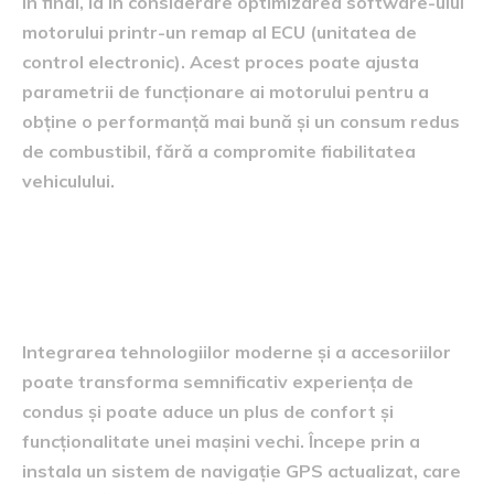
În final, ia în considerare optimizarea software-ului
motorului printr-un remap al ECU (unitatea de
control electronic). Acest proces poate ajusta
parametrii de funcționare ai motorului pentru a
obține o performanță mai bună și un consum redus
de combustibil, fără a compromite fiabilitatea
vehiculului.
Tehnologii moderne și
accesorii
Integrarea tehnologiilor moderne și a accesoriilor
poate transforma semnificativ experiența de
condus și poate aduce un plus de confort și
funcționalitate unei mașini vechi. Începe prin a
instala un sistem de navigație GPS actualizat, care