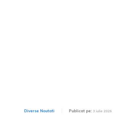
Cum poți să reinventezi o
mașină veche și să o faci
să arate ca nouă? 5
metode eficiente pentru
2026
Diverse Noutati
Publicat pe:
3 iulie 2026