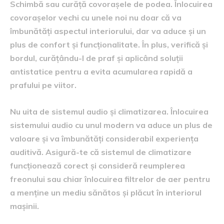
Schimbă sau curăță covorașele de podea. Înlocuirea
covorașelor vechi cu unele noi nu doar că va
îmbunătăți aspectul interiorului, dar va aduce și un
plus de confort și funcționalitate. În plus, verifică și
bordul, curățându-l de praf și aplicând soluții
antistatice pentru a evita acumularea rapidă a
prafului pe viitor.
Nu uita de sistemul audio și climatizarea. Înlocuirea
sistemului audio cu unul modern va aduce un plus de
valoare și va îmbunătăți considerabil experiența
auditivă. Asigură-te că sistemul de climatizare
funcționează corect și consideră reumplerea
freonului sau chiar înlocuirea filtrelor de aer pentru
a menține un mediu sănătos și plăcut în interiorul
mașinii.