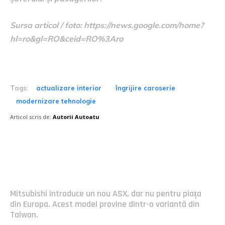
Sursa articol / foto: https://news.google.com/home?
hl=ro&gl=RO&ceid=RO%3Aro
Tags:
actualizare interior
îngrijire caroserie
modernizare tehnologie
Articol scris de:
Autorii Autoatu
Postari fresh:
Mitsubishi introduce un nou ASX, dar nu pentru piața
din Europa. Acest model provine dintr-o variantă din
Taiwan.