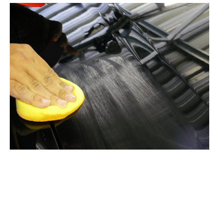
Îngrijirea caroseriei și a