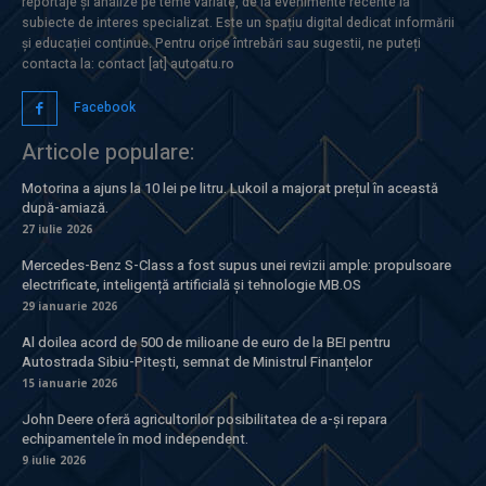
reportaje și analize pe teme variate, de la evenimente recente la
subiecte de interes specializat. Este un spațiu digital dedicat informării
și educației continue. Pentru orice întrebări sau sugestii, ne puteți
contacta la: contact [at] autoatu.ro
Facebook
Articole populare:
Motorina a ajuns la 10 lei pe litru. Lukoil a majorat prețul în această
după-amiază.
27 iulie 2026
Mercedes-Benz S-Class a fost supus unei revizii ample: propulsoare
electrificate, inteligență artificială și tehnologie MB.OS
29 ianuarie 2026
Al doilea acord de 500 de milioane de euro de la BEI pentru
Autostrada Sibiu-Pitești, semnat de Ministrul Finanțelor
15 ianuarie 2026
John Deere oferă agricultorilor posibilitatea de a-și repara
echipamentele în mod independent.
9 iulie 2026