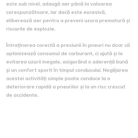
este sub nivel, adaugă aer până la valoarea
corespunzătoare, iar dacă este excesivă,
eliberează aer pentru a preveni uzura prematură și
riscurile de explozie.
Întreținerea corectă a presiunii în pneuri nu doar că
optimizează consumul de carburant, ci ajută și la
evitarea uzurii inegale, asigurând o aderență bună
și un confort sporit în timpul condusului. Neglijarea
acestei activități simple poate conduce la o
deteriorare rapidă a pneurilor și la un risc crescut
de accidente.
Rotirea și echilibrarea
frecventă