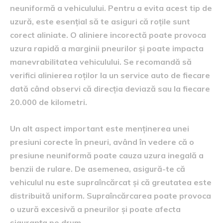
neuniformă a vehiculului. Pentru a evita acest tip de
uzură, este esențial să te asiguri că roțile sunt
corect aliniate. O aliniere incorectă poate provoca
uzura rapidă a marginii pneurilor și poate impacta
manevrabilitatea vehiculului. Se recomandă să
verifici alinierea roților la un service auto de fiecare
dată când observi că direcția deviază sau la fiecare
20.000 de kilometri.
Un alt aspect important este menținerea unei
presiuni corecte în pneuri, având în vedere că o
presiune neuniformă poate cauza uzura inegală a
benzii de rulare. De asemenea, asigură-te că
vehiculul nu este supraîncărcat și că greutatea este
distribuită uniform. Supraîncărcarea poate provoca
o uzură excesivă a pneurilor și poate afecta
siguranța pe drum.