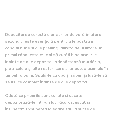
Depozitarea adecvată în
afara sezonului
Depozitarea corectă a pneurilor de vară în afara
sezonului este esențială pentru a le păstra în
condiții bune și a le prelungi durata de utilizare. În
primul rând, este crucial să curăți bine pneurile
înainte de a le depozita. Îndepărtează murdăria,
pietricelele și alte resturi care s-ar putea acumula în
timpul folosirii. Spală-le cu apă și săpun și lasă-le să
se usuce complet înainte de a le depozita.
Odată ce pneurile sunt curate și uscate,
depozitează-le într-un loc răcoros, uscat și
întunecat. Expunerea la soare sau la surse de