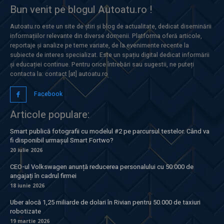
Bun venit pe blogul Autoatu.ro !
Autoatu.ro este un site de știri și blog de actualitate, dedicat diseminării
informațiilor relevante din diverse domenii. Platforma oferă articole,
reportaje și analize pe teme variate, de la evenimente recente la
subiecte de interes specializat. Este un spațiu digital dedicat informării
și educației continue. Pentru orice întrebări sau sugestii, ne puteți
contacta la: contact [at] autoatu.ro
Facebook
Articole populare:
Smart publică fotografii cu modelul #2 pe parcursul testelor. Când va
fi disponibil urmașul Smart Fortwo?
20 iulie 2026
CEO-ul Volkswagen anunță reducerea personalului cu 50.000 de
angajați în cadrul firmei
18 iunie 2026
Uber alocă 1,25 miliarde de dolari în Rivian pentru 50.000 de taxiuri
robotizate
19 martie 2026