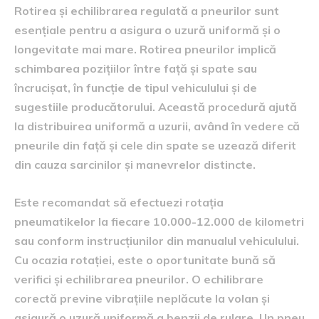
Rotirea și echilibrarea regulată a pneurilor sunt
esențiale pentru a asigura o uzură uniformă și o
longevitate mai mare. Rotirea pneurilor implică
schimbarea pozițiilor între față și spate sau
încrucișat, în funcție de tipul vehiculului și de
sugestiile producătorului. Această procedură ajută
la distribuirea uniformă a uzurii, având în vedere că
pneurile din față și cele din spate se uzează diferit
din cauza sarcinilor și manevrelor distincte.
Este recomandat să efectuezi rotația
pneumatikelor la fiecare 10.000-12.000 de kilometri
sau conform instrucțiunilor din manualul vehiculului.
Cu ocazia rotației, este o oportunitate bună să
verifici și echilibrarea pneurilor. O echilibrare
corectă previne vibrațiile neplăcute la volan și
asigură o uzură uniformă a benzii de rulare. Un pneu