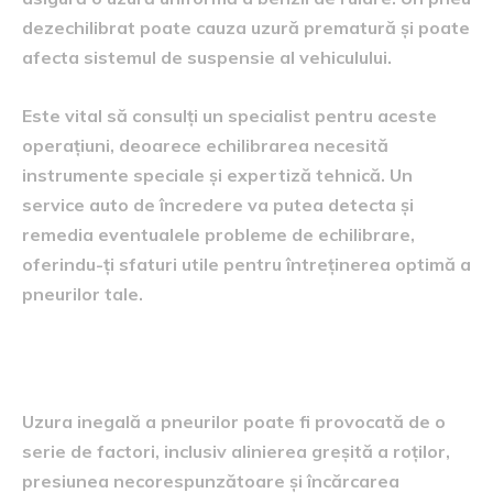
dezechilibrat poate cauza uzură prematură și poate
afecta sistemul de suspensie al vehiculului.
Este vital să consulți un specialist pentru aceste
operațiuni, deoarece echilibrarea necesită
instrumente speciale și expertiză tehnică. Un
service auto de încredere va putea detecta și
remedia eventualele probleme de echilibrare,
oferindu-ți sfaturi utile pentru întreținerea optimă a
pneurilor tale.
Prevenirea uzurii inegale
Uzura inegală a pneurilor poate fi provocată de o
serie de factori, inclusiv alinierea greșită a roților,
presiunea necorespunzătoare și încărcarea