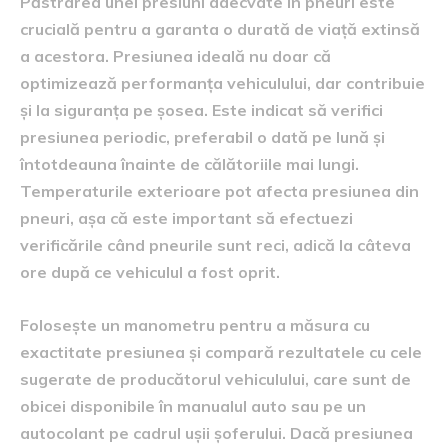
Păstrarea unei presiuni adecvate în pneuri este
crucială pentru a garanta o durată de viață extinsă
a acestora. Presiunea ideală nu doar că
optimizează performanța vehiculului, dar contribuie
și la siguranța pe șosea. Este indicat să verifici
presiunea periodic, preferabil o dată pe lună și
întotdeauna înainte de călătoriile mai lungi.
Temperaturile exterioare pot afecta presiunea din
pneuri, așa că este important să efectuezi
verificările când pneurile sunt reci, adică la câteva
ore după ce vehiculul a fost oprit.
Folosește un manometru pentru a măsura cu
exactitate presiunea și compară rezultatele cu cele
sugerate de producătorul vehiculului, care sunt de
obicei disponibile în manualul auto sau pe un
autocolant pe cadrul ușii șoferului. Dacă presiunea