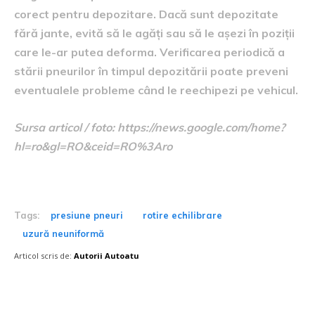
corect pentru depozitare. Dacă sunt depozitate
fără jante, evită să le agăți sau să le așezi în poziții
care le-ar putea deforma. Verificarea periodică a
stării pneurilor în timpul depozitării poate preveni
eventualele probleme când le reechipezi pe vehicul.
Sursa articol / foto: https://news.google.com/home?
hl=ro&gl=RO&ceid=RO%3Aro
Tags:
presiune pneuri
rotire echilibrare
uzură neuniformă
Articol scris de:
Autorii Autoatu
Postari fresh: