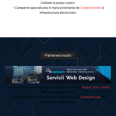
Calitate la prețul corect.
- Companie specializata in tranzactionarea de
Criptomonede
si
infrastructura blockchain.
- Partenerii nostri -
- Ai nevoie de transport aeroport in Anglia? Încearcă
Airport Taxi London
.
Calitate la prețul corect.
- Companie specializata in tranzactionarea de
Criptomonede
si
infrastructura blockchain.