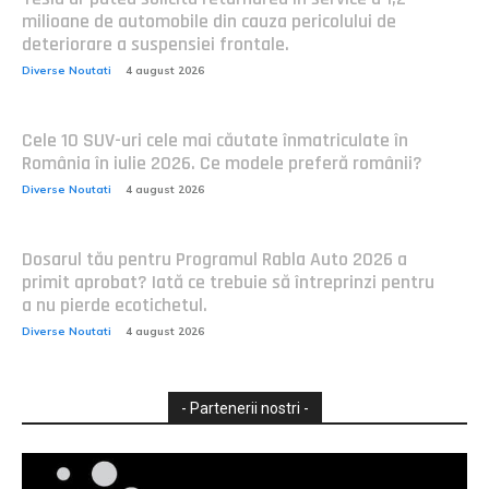
milioane de automobile din cauza pericolului de
deteriorare a suspensiei frontale.
Diverse Noutati
4 august 2026
Cele 10 SUV-uri cele mai căutate înmatriculate în
România în iulie 2026. Ce modele preferă românii?
Diverse Noutati
4 august 2026
Dosarul tău pentru Programul Rabla Auto 2026 a
primit aprobat? Iată ce trebuie să întreprinzi pentru
a nu pierde ecotichetul.
Diverse Noutati
4 august 2026
- Partenerii nostri -