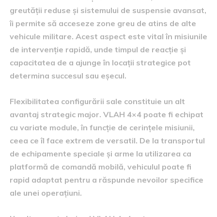
greutății reduse și sistemului de suspensie avansat,
îi permite să acceseze zone greu de atins de alte
vehicule militare. Acest aspect este vital în misiunile
de intervenție rapidă, unde timpul de reacție și
capacitatea de a ajunge în locații strategice pot
determina succesul sau eșecul.
Flexibilitatea configurării sale constituie un alt
avantaj strategic major. VLAH 4×4 poate fi echipat
cu variate module, în funcție de cerințele misiunii,
ceea ce îl face extrem de versatil. De la transportul
de echipamente speciale și arme la utilizarea ca
platformă de comandă mobilă, vehiculul poate fi
rapid adaptat pentru a răspunde nevoilor specifice
ale unei operațiuni.