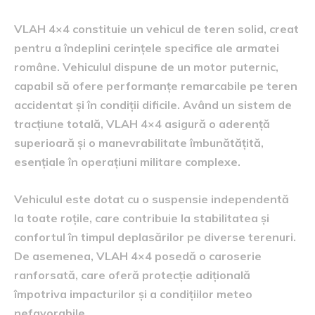
VLAH 4×4 constituie un vehicul de teren solid, creat
pentru a îndeplini cerințele specifice ale armatei
române. Vehiculul dispune de un motor puternic,
capabil să ofere performanțe remarcabile pe teren
accidentat și în condiții dificile. Având un sistem de
tracțiune totală, VLAH 4×4 asigură o aderență
superioară și o manevrabilitate îmbunătățită,
esențiale în operațiuni militare complexe.
Vehiculul este dotat cu o suspensie independentă
la toate roțile, care contribuie la stabilitatea și
confortul în timpul deplasărilor pe diverse terenuri.
De asemenea, VLAH 4×4 posedă o caroserie
ranforsată, care oferă protecție adițională
împotriva impacturilor și a condițiilor meteo
nefavorabile.