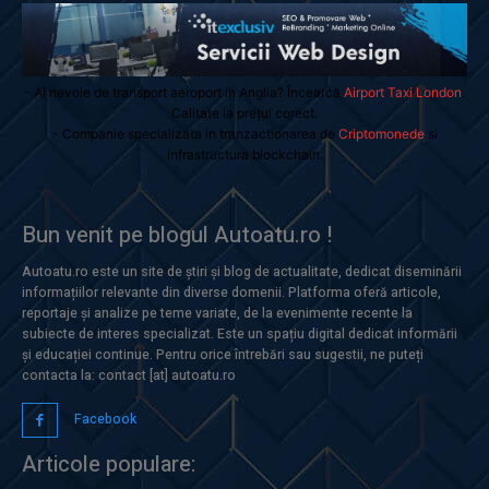
- Ai nevoie de transport aeroport in Anglia? Încearcă
Airport Taxi London
.
Calitate la prețul corect.
- Companie specializata in tranzactionarea de
Criptomonede
si
infrastructura blockchain.
Bun venit pe blogul Autoatu.ro !
Autoatu.ro este un site de știri și blog de actualitate, dedicat diseminării
informațiilor relevante din diverse domenii. Platforma oferă articole,
reportaje și analize pe teme variate, de la evenimente recente la
subiecte de interes specializat. Este un spațiu digital dedicat informării
și educației continue. Pentru orice întrebări sau sugestii, ne puteți
contacta la: contact [at] autoatu.ro
Facebook
Articole populare: