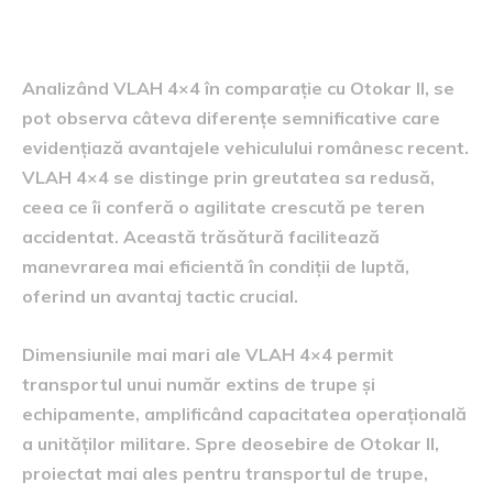
Otokar II
Analizând VLAH 4×4 în comparație cu Otokar II, se
pot observa câteva diferențe semnificative care
evidențiază avantajele vehiculului românesc recent.
VLAH 4×4 se distinge prin greutatea sa redusă,
ceea ce îi conferă o agilitate crescută pe teren
accidentat. Această trăsătură facilitează
manevrarea mai eficientă în condiții de luptă,
oferind un avantaj tactic crucial.
Dimensiunile mai mari ale VLAH 4×4 permit
transportul unui număr extins de trupe și
echipamente, amplificând capacitatea operațională
a unităților militare. Spre deosebire de Otokar II,
proiectat mai ales pentru transportul de trupe,