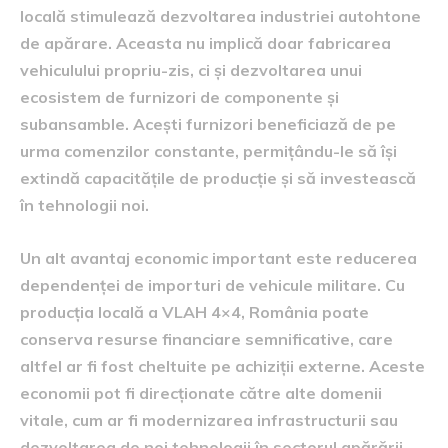
locală stimulează dezvoltarea industriei autohtone
de apărare. Aceasta nu implică doar fabricarea
vehiculului propriu-zis, ci și dezvoltarea unui
ecosistem de furnizori de componente și
subansamble. Acești furnizori beneficiază de pe
urma comenzilor constante, permițându-le să își
extindă capacitățile de producție și să investească
în tehnologii noi.
Un alt avantaj economic important este reducerea
dependenței de importuri de vehicule militare. Cu
producția locală a VLAH 4×4, România poate
conserva resurse financiare semnificative, care
altfel ar fi fost cheltuite pe achiziții externe. Aceste
economii pot fi direcționate către alte domenii
vitale, cum ar fi modernizarea infrastructurii sau
dezvoltarea de noi tehnologii în sectorul apărării.