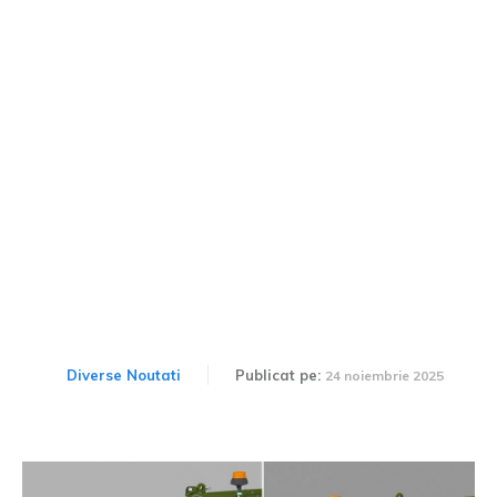
VLAH 4×4, fabricat în
România, mai voluminos și
mai ușor decât Otokar II
din echipamentul armatei
Diverse Noutati
Publicat pe:
24 noiembrie 2025