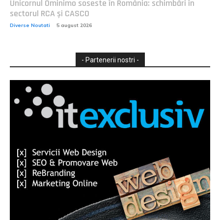
Unicornul Ominimo soseste în România: schimbări în
sectorul RCA și CASCO
Diverse Noutati
5 august 2026
- Partenerii nostri -