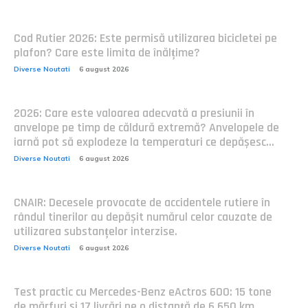
Cod Rutier 2026: Este permisă utilizarea bicicletei pe
plafon? Care este limita de înălțime?
Diverse Noutati
6 august 2026
2026: Care este valoarea adecvată a presiunii în
anvelope pe timp de căldură extremă? Anvelopele de
iarnă pot să explodeze la temperaturi ce depășesc...
Diverse Noutati
6 august 2026
CNAIR: Decesele provocate de accidentele rutiere în
rândul tinerilor au depășit numărul celor cauzate de
utilizarea substanțelor interzise.
Diverse Noutati
6 august 2026
Test practic cu Mercedes-Benz eActros 600: 15 tone
de mărfuri și 17 livrări pe o distanță de 6.650 km