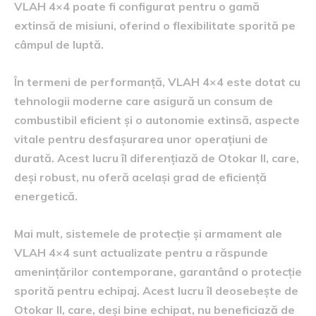
VLAH 4×4 poate fi configurat pentru o gamă
extinsă de misiuni, oferind o flexibilitate sporită pe
câmpul de luptă.
În termeni de performanță, VLAH 4×4 este dotat cu
tehnologii moderne care asigură un consum de
combustibil eficient și o autonomie extinsă, aspecte
vitale pentru desfașurarea unor operațiuni de
durată. Acest lucru îl diferențiază de Otokar II, care,
deși robust, nu oferă același grad de eficiență
energetică.
Mai mult, sistemele de protecție și armament ale
VLAH 4×4 sunt actualizate pentru a răspunde
amenințărilor contemporane, garantând o protecție
sporită pentru echipaj. Acest lucru îl deosebește de
Otokar II, care, deși bine echipat, nu beneficiază de