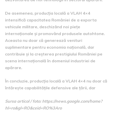
De asemenea, producția locală a VLAH 4×4
intensifică capacitatea României de a exporta
vehicule militare, deschizând noi piețe
internaționale și promovând produsele autohtone.
Aceasta nu doar că generează venituri
suplimentare pentru economia națională, dar
contribuie și la creșterea prestigiului României pe
scena internațională în domeniul industriei de
apărare.
În concluzie, producția locală a VLAH 4×4 nu doar că
întărește capabilitățile defensive ale țării, dar
Sursa articol / foto: https://news.google.com/home?
hl=ro&gl=RO&ceid=RO%3Aro