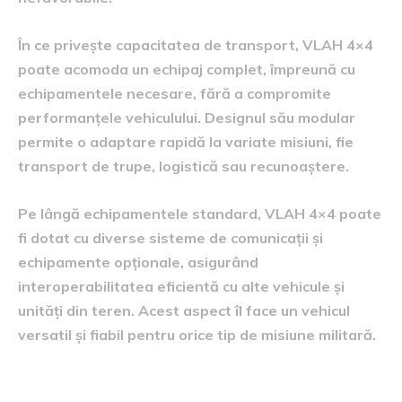
În ce privește capacitatea de transport, VLAH 4×4
poate acomoda un echipaj complet, împreună cu
echipamentele necesare, fără a compromite
performanțele vehiculului. Designul său modular
permite o adaptare rapidă la variate misiuni, fie
transport de trupe, logistică sau recunoaștere.
Pe lângă echipamentele standard, VLAH 4×4 poate
fi dotat cu diverse sisteme de comunicații și
echipamente opționale, asigurând
interoperabilitatea eficientă cu alte vehicule și
unități din teren. Acest aspect îl face un vehicul
versatil și fiabil pentru orice tip de misiune militară.
comparație între VLAH 4×4 și