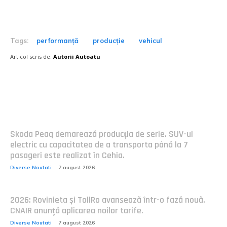
Tags:
performanță
producție
vehicul
Articol scris de:
Autorii Autoatu
Postari fresh:
Skoda Peaq demarează producția de serie. SUV-ul
electric cu capacitatea de a transporta până la 7
pasageri este realizat în Cehia.
Diverse Noutati
7 august 2026
2026: Rovinieta și TollRo avansează într-o fază nouă.
CNAIR anunță aplicarea noilor tarife.
Diverse Noutati
7 august 2026