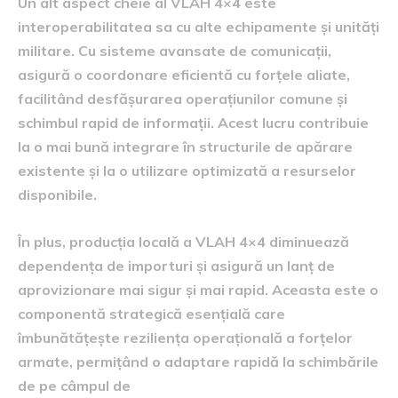
Un alt aspect cheie al VLAH 4×4 este
interoperabilitatea sa cu alte echipamente și unități
militare. Cu sisteme avansate de comunicații,
asigură o coordonare eficientă cu forțele aliate,
facilitând desfășurarea operațiunilor comune și
schimbul rapid de informații. Acest lucru contribuie
la o mai bună integrare în structurile de apărare
existente și la o utilizare optimizată a resurselor
disponibile.
În plus, producția locală a VLAH 4×4 diminuează
dependența de importuri și asigură un lanț de
aprovizionare mai sigur și mai rapid. Aceasta este o
componentă strategică esențială care
îmbunătățește reziliența operațională a forțelor
armate, permițând o adaptare rapidă la schimbările
de pe câmpul de