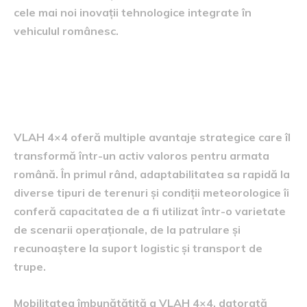
cele mai noi inovații tehnologice integrate în
vehiculul românesc.
avantaje strategice ale VLAH
4×4
VLAH 4×4 oferă multiple avantaje strategice care îl
transformă într-un activ valoros pentru armata
română. În primul rând, adaptabilitatea sa rapidă la
diverse tipuri de terenuri și condiții meteorologice îi
conferă capacitatea de a fi utilizat într-o varietate
de scenarii operaționale, de la patrulare și
recunoaștere la suport logistic și transport de
trupe.
Mobilitatea îmbunătățită a VLAH 4×4, datorată