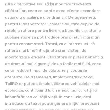
rute alternative sau să își modifice frecvența
călătoriilor, ceea ce poate avea efecte secundare
asupra traficului pe alte drumuri. De asemenea,
pentru transportatorii comerciali, care depind de
rețelele rutiere pentru livrarea bunurilor, costurile
suplimentare se pot traduce prin prețuri mai mari
pentru consumatori. Totuși, cu o infrastructură
rutieră mai bine întreținută și un sistem de
monitorizare eficient, utilizatorii ar putea beneficia
de drumuri mai sigure și de un trafic mai fluid, ceea
ce ar reduce timpul de călătorie și costurile
aferente. De asemenea, implementarea taxei
TollRO ar putea stimula utilizarea vehiculelor mai
ecologice, contribuind la un mediu mai curat și la
îmbunătățirea calității vieții. În concluzie, deși
introducerea taxei poate genera inițial provocări
pentru utilizatori, pe termen lung, aceasta are