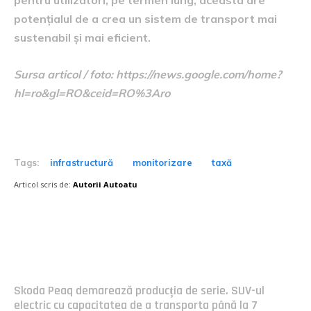
potențialul de a crea un sistem de transport mai
sustenabil și mai eficient.
Sursa articol / foto: https://news.google.com/home?
hl=ro&gl=RO&ceid=RO%3Aro
Tags:
infrastructură
monitorizare
taxă
Articol scris de:
Autorii Autoatu
Postari fresh:
Skoda Peaq demarează producția de serie. SUV-ul
electric cu capacitatea de a transporta până la 7