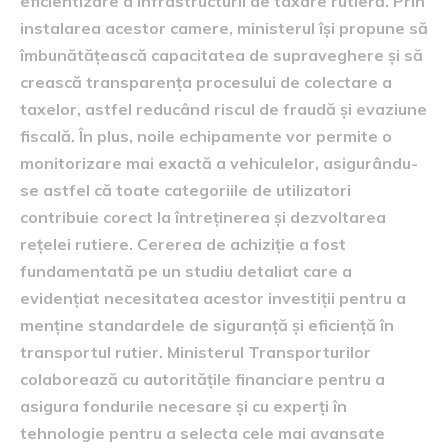
eficientizare a infrastructurii de taxare rutieră. Prin
instalarea acestor camere, ministerul își propune să
îmbunătățească capacitatea de supraveghere și să
crească transparența procesului de colectare a
taxelor, astfel reducând riscul de fraudă și evaziune
fiscală. În plus, noile echipamente vor permite o
monitorizare mai exactă a vehiculelor, asigurându-
se astfel că toate categoriile de utilizatori
contribuie corect la întreținerea și dezvoltarea
rețelei rutiere. Cererea de achiziție a fost
fundamentată pe un studiu detaliat care a
evidențiat necesitatea acestor investiții pentru a
menține standardele de siguranță și eficiență în
transportul rutier. Ministerul Transporturilor
colaborează cu autoritățile financiare pentru a
asigura fondurile necesare și cu experți în
tehnologie pentru a selecta cele mai avansate