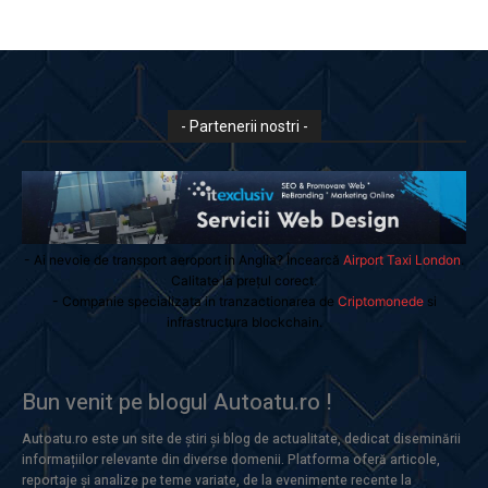
- Partenerii nostri -
- Ai nevoie de transport aeroport in Anglia? Încearcă
Airport Taxi London
.
Calitate la prețul corect.
- Companie specializata in tranzactionarea de
Criptomonede
si
infrastructura blockchain.
Bun venit pe blogul Autoatu.ro !
Autoatu.ro este un site de știri și blog de actualitate, dedicat diseminării
informațiilor relevante din diverse domenii. Platforma oferă articole,
reportaje și analize pe teme variate, de la evenimente recente la