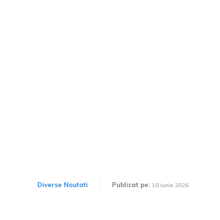
Cum se stabilește taxa
TollRO? Ministerul
Transporturilor cere
autorizarea achiziției
camerelor.
Diverse Noutati
Publicat pe:
18 iunie 2026