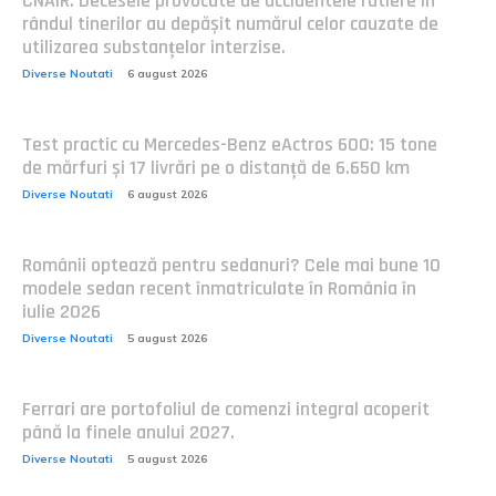
CNAIR: Decesele provocate de accidentele rutiere în
rândul tinerilor au depășit numărul celor cauzate de
utilizarea substanțelor interzise.
Diverse Noutati
6 august 2026
Test practic cu Mercedes-Benz eActros 600: 15 tone
de mărfuri și 17 livrări pe o distanță de 6.650 km
Diverse Noutati
6 august 2026
Românii optează pentru sedanuri? Cele mai bune 10
modele sedan recent înmatriculate în România în
iulie 2026
Diverse Noutati
5 august 2026
Ferrari are portofoliul de comenzi integral acoperit
până la finele anului 2027.
Diverse Noutati
5 august 2026