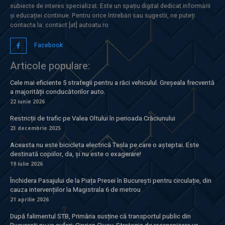
subiecte de interes specializat. Este un spațiu digital dedicat informării
și educației continue. Pentru orice întrebări sau sugestii, ne puteți
contacta la: contact [at] autoatu.ro
Facebook
Articole populare:
Cele mai eficiente 5 strategii pentru a răci vehiculul. Greșeala frecventă
a majorității conducătorilor auto.
22 iunie 2026
Restricții de trafic pe Valea Oltului în perioada Crăciunului
23 decembrie 2025
Aceasta nu este bicicleta electrică Tesla pe care o așteptai. Este
destinată copiilor, da, și nu este o exagerare!
19 iulie 2026
Închidera Pasajului de la Piața Presei în București pentru circulație, din
cauza intervențiilor la Magistrala 6 de metrou
21 aprilie 2026
După falimentul STB, Primăria susține că transportul public din