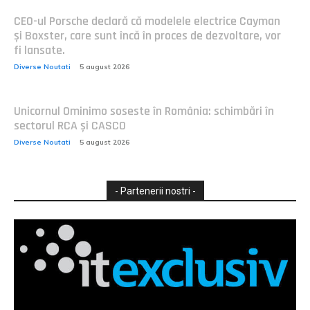
CEO-ul Porsche declară că modelele electrice Cayman
și Boxster, care sunt încă în proces de dezvoltare, vor
fi lansate.
Diverse Noutati
5 august 2026
Unicornul Ominimo soseste în România: schimbări în
sectorul RCA și CASCO
Diverse Noutati
5 august 2026
- Partenerii nostri -