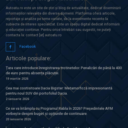
Autoatu.ro este un site de știri și blog de actualitate, dedicat diseminării
informațiilor relevante din diverse domenii. Platforma oferă articole,
reportaje și analize pe teme variate, de la evenimente recente la
subiecte de interes specializat. Este un spațiu digital dedicat informării
și educației continue. Pentru orice întrebări sau sugestii, ne puteți
contacta la: contact [at] autoatu.ro
Facebook
Articole populare:
Țara care introduce înregistrarea trotinetelor. Penalizări de până la 400
de euro pentru absența plăcuței.
19 martie 2026
Cea mai costisitoare Dacia Bigster: Metamorfoză impresionantă
pentru noul SUV din portofoliul Dacia.
2 ianuarie 2026
Ce se va întâmpla cu Programul Rabla în 2026? Președintele AFM
vorbește despre buget și opțiunile de continuare.
20 ianuarie 2026