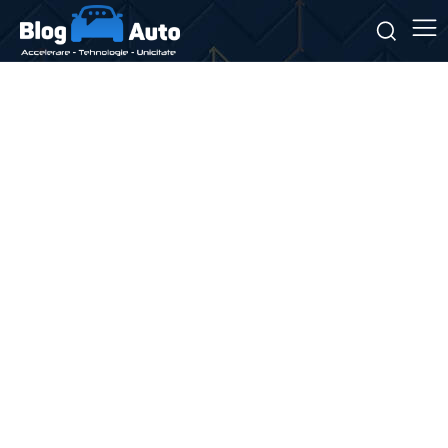
Stiri si noutati despre:
taxă