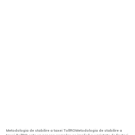
Cum se stabilește taxa TollRO?
Ministerul Transporturilor cere
autorizarea achiziției camerelor.
Metodologia de stabilire a taxei TollROMetodologia de stabilire a