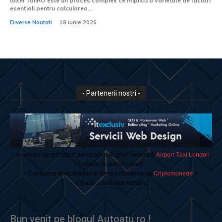
taxei TollRO este un proces complex ce implică o varietate de factori
esențiali pentru calcularea...
Diverse Noutati
18 iunie 2026
- Partenerii nostri -
- Ai nevoie de transport aeroport in Anglia? Încearcă
Airport Taxi London
.
Calitate la prețul corect.
- Companie specializata in tranzactionarea de
Criptomonede
si
infrastructura blockchain.
Bun venit pe blogul Autoatu.ro !