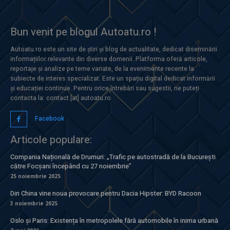
Bun venit pe blogul Autoatu.ro !
Autoatu.ro este un site de știri și blog de actualitate, dedicat diseminării
informațiilor relevante din diverse domenii. Platforma oferă articole,
reportaje și analize pe teme variate, de la evenimente recente la
subiecte de interes specializat. Este un spațiu digital dedicat informării
și educației continue. Pentru orice întrebări sau sugestii, ne puteți
contacta la: contact [at] autoatu.ro
Facebook
Articole populare:
Compania Națională de Drumuri: „Trafic pe autostradă de la București
către Focșani începând cu 27 noiembrie”
25 noiembrie 2025
Din China vine noua provocare pentru Dacia Hipster: BYD Racoon
3 noiembrie 2025
Oslo și Paris: Existența în metropolele fără automobile în inima urbană