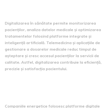
Sectorul sănătății și
digitalizarea medicală
Digitalizarea în sănătate permite monitorizarea
pacienților, analiza datelor medicale și optimizarea
tratamentelor folosind platforme integrate și
inteligență artificială. Telemedicina și aplicațiile de
gestionare a dosarelor medicale reduc timpul de
așteptare și cresc accesul pacienților la servicii de
calitate. Astfel, digitalizarea contribuie la eficiență,
precizie și satisfacția pacientului.
Industria energiei și
digitalizarea infrastructurilor
Companiile energetice folosesc platforme digitale