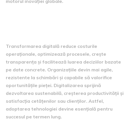
motorul inovației globale.
Beneficiile transformării
digitale
Transformarea digitală reduce costurile
operaționale, optimizează procesele, crește
transparența și facilitează luarea deciziilor bazate
pe date concrete. Organizațiile devin mai agile,
rezistente la schimbări și capabile să valorifice
oportunitățile pieței. Digitalizarea sprijină
dezvoltarea sustenabilă, creșterea productivității și
satisfacția cetățenilor sau clienților. Astfel,
adoptarea tehnologiei devine esențială pentru
succesul pe termen lung.