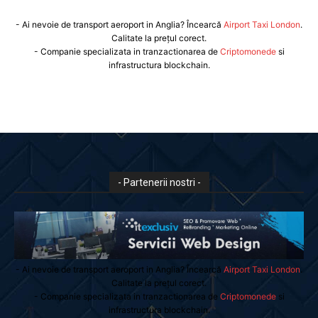
- Ai nevoie de transport aeroport in Anglia? Încearcă
Airport Taxi London
.
Calitate la prețul corect.
- Companie specializata in tranzactionarea de
Criptomonede
si
infrastructura blockchain.
- Partenerii nostri -
- Ai nevoie de transport aeroport in Anglia? Încearcă
Airport Taxi London
.
Calitate la prețul corect.
- Companie specializata in tranzactionarea de
Criptomonede
si
infrastructura blockchain.