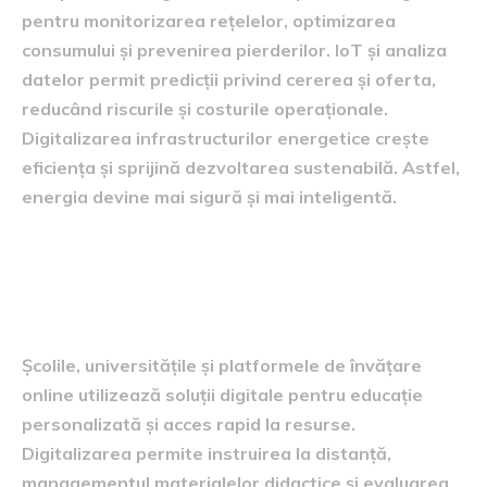
pentru monitorizarea rețelelor, optimizarea
consumului și prevenirea pierderilor. IoT și analiza
datelor permit predicții privind cererea și oferta,
reducând riscurile și costurile operaționale.
Digitalizarea infrastructurilor energetice crește
eficiența și sprijină dezvoltarea sustenabilă. Astfel,
energia devine mai sigură și mai inteligentă.
Sectorul educației și soluțiile
digitale
Școlile, universitățile și platformele de învățare
online utilizează soluții digitale pentru educație
personalizată și acces rapid la resurse.
Digitalizarea permite instruirea la distanță,
managementul materialelor didactice și evaluarea