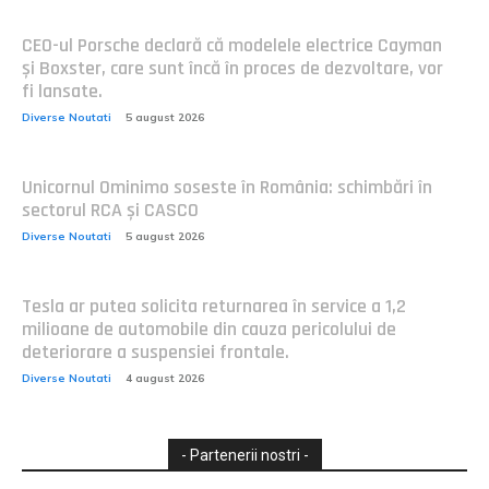
CEO-ul Porsche declară că modelele electrice Cayman
și Boxster, care sunt încă în proces de dezvoltare, vor
fi lansate.
Diverse Noutati
5 august 2026
Unicornul Ominimo soseste în România: schimbări în
sectorul RCA și CASCO
Diverse Noutati
5 august 2026
Tesla ar putea solicita returnarea în service a 1,2
milioane de automobile din cauza pericolului de
deteriorare a suspensiei frontale.
Diverse Noutati
4 august 2026
- Partenerii nostri -