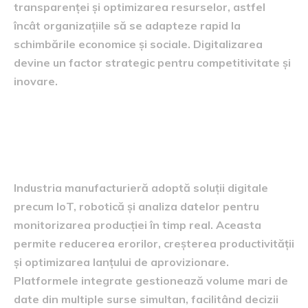
transparenței și optimizarea resurselor, astfel
încât organizațiile să se adapteze rapid la
schimbările economice și sociale. Digitalizarea
devine un factor strategic pentru competitivitate și
inovare.
Industria manufacturieră și
automatizarea proceselor
Industria manufacturieră adoptă soluții digitale
precum IoT, robotică și analiza datelor pentru
monitorizarea producției în timp real. Aceasta
permite reducerea erorilor, creșterea productivității
și optimizarea lanțului de aprovizionare.
Platformele integrate gestionează volume mari de
date din multiple surse simultan, facilitând decizii