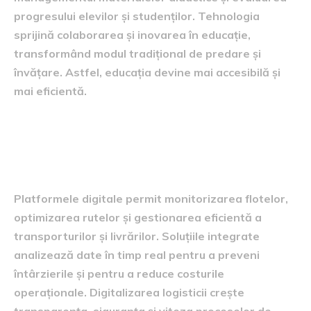
progresului elevilor și studenților. Tehnologia
sprijină colaborarea și inovarea în educație,
transformând modul tradițional de predare și
învățare. Astfel, educația devine mai accesibilă și
mai eficientă.
Industria transporturilor și
logistică digitalizată
Platformele digitale permit monitorizarea flotelor,
optimizarea rutelor și gestionarea eficientă a
transporturilor și livrărilor. Soluțiile integrate
analizează date în timp real pentru a preveni
întârzierile și pentru a reduce costurile
operaționale. Digitalizarea logisticii crește
transparența, siguranța și viteza proceselor de