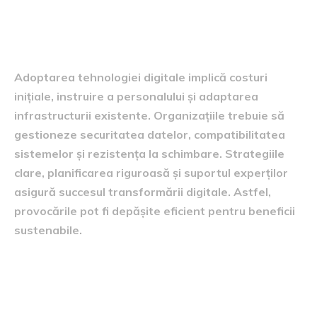
Provocările implementării
digitale
Adoptarea tehnologiei digitale implică costuri
inițiale, instruire a personalului și adaptarea
infrastructurii existente. Organizațiile trebuie să
gestioneze securitatea datelor, compatibilitatea
sistemelor și rezistența la schimbare. Strategiile
clare, planificarea riguroasă și suportul experților
asigură succesul transformării digitale. Astfel,
provocările pot fi depășite eficient pentru beneficii
sustenabile.
Concluzie: digitalizarea ca
motor de eficiență