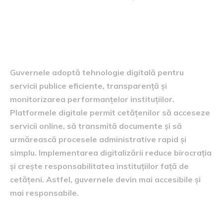
Guvernele și administrația
publică digitală
Guvernele adoptă tehnologie digitală pentru
servicii publice eficiente, transparență și
monitorizarea performanțelor instituțiilor.
Platformele digitale permit cetățenilor să acceseze
servicii online, să transmită documente și să
urmărească procesele administrative rapid și
simplu. Implementarea digitalizării reduce birocrația
și crește responsabilitatea instituțiilor față de
cetățeni. Astfel, guvernele devin mai accesibile și
mai responsabile.