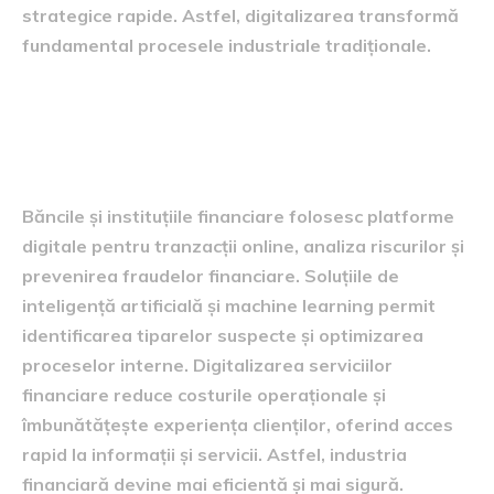
strategice rapide. Astfel, digitalizarea transformă
fundamental procesele industriale tradiționale.
Sectorul financiar și
digitalizarea serviciilor
Băncile și instituțiile financiare folosesc platforme
digitale pentru tranzacții online, analiza riscurilor și
prevenirea fraudelor financiare. Soluțiile de
inteligență artificială și machine learning permit
identificarea tiparelor suspecte și optimizarea
proceselor interne. Digitalizarea serviciilor
financiare reduce costurile operaționale și
îmbunătățește experiența clienților, oferind acces
rapid la informații și servicii. Astfel, industria
financiară devine mai eficientă și mai sigură.