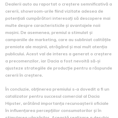
Dealerii auto au raportat o creștere semnificativă a
cererii, showroom-urile fiind vizitate adesea de
potențiali cumpărători interesați să descopere mai
multe despre caracteristicile și avantajele noii
mașini. De asemenea, premiul a stimulat și
campaniile de marketing, care au subliniat calitățile
premiate ale mașinii, atrăgând și mai mult atenția
publicului. Acest val de interes a generat o creștere
a precomenzilor, iar Dacia a fost nevoită să-și
ajusteze strategiile de producție pentru a răspunde
cererii în creștere.
În concluzie, obținerea premiului s-a dovedit a fi un
catalizator pentru succesul comercial al Dacia
Hipster, arătând importanța recunoașterii oficiale
în influențarea percepțiilor consumatorilor și în
stimularea vânzărilor. Această realizare a deschis