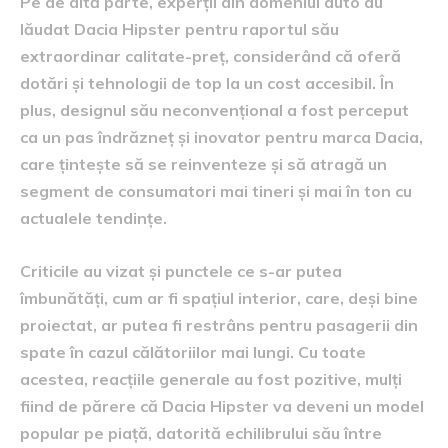
Pe de altă parte, experții din domeniul auto au
lăudat Dacia Hipster pentru raportul său
extraordinar calitate-preț, considerând că oferă
dotări și tehnologii de top la un cost accesibil. În
plus, designul său neconvențional a fost perceput
ca un pas îndrăzneț și inovator pentru marca Dacia,
care țintește să se reinventeze și să atragă un
segment de consumatori mai tineri și mai în ton cu
actualele tendințe.
Criticile au vizat și punctele ce s-ar putea
îmbunătăți, cum ar fi spațiul interior, care, deși bine
proiectat, ar putea fi restrâns pentru pasagerii din
spate în cazul călătoriilor mai lungi. Cu toate
acestea, reacțiile generale au fost pozitive, mulți
fiind de părere că Dacia Hipster va deveni un model
popular pe piață, datorită echilibrului său între