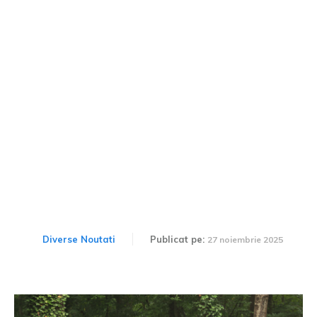
Dacia Hipster, recunoscută
curând după debut: „Un
cub pe 4 roți, însă cu un
zâmbet voios”
Diverse Noutati
Publicat pe:
27 noiembrie 2025