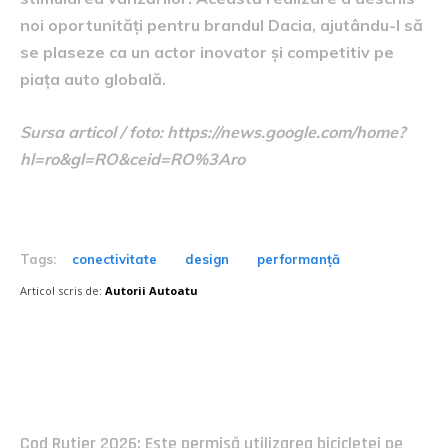
noi oportunități pentru brandul Dacia, ajutându-l să
se plaseze ca un actor inovator și competitiv pe
piața auto globală.
Sursa articol / foto: https://news.google.com/home?
hl=ro&gl=RO&ceid=RO%3Aro
Tags:
conectivitate
design
performanță
Articol scris de:
Autorii Autoatu
Postari fresh:
Cod Rutier 2026: Este permisă utilizarea bicicletei pe