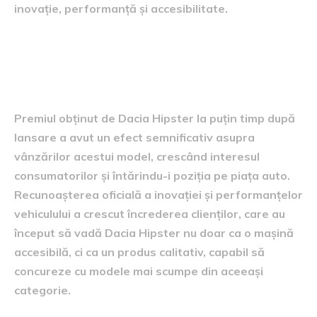
inovație, performanță și accesibilitate.
Impactul recunoașterii oficiale
asupra vânzărilor
Premiul obținut de Dacia Hipster la puțin timp după
lansare a avut un efect semnificativ asupra
vânzărilor acestui model, crescând interesul
consumatorilor și întărindu-i poziția pe piața auto.
Recunoașterea oficială a inovației și performanțelor
vehiculului a crescut încrederea clienților, care au
început să vadă Dacia Hipster nu doar ca o mașină
accesibilă, ci ca un produs calitativ, capabil să
concureze cu modele mai scumpe din aceeași
categorie.