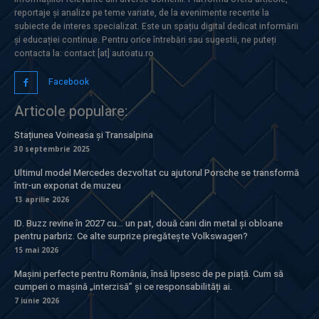
reportaje și analize pe teme variate, de la evenimente recente la
subiecte de interes specializat. Este un spațiu digital dedicat informării
și educației continue. Pentru orice întrebări sau sugestii, ne puteți
contacta la: contact [at] autoatu.ro
Facebook
Articole populare:
Stațiunea Voineasa și Transalpina
30 septembrie 2025
Ultimul model Mercedes dezvoltat cu ajutorul Porsche se transformă
într-un exponat de muzeu
13 aprilie 2026
ID. Buzz revine în 2027 cu… un pat, două cani din metal și obloane
pentru parbriz. Ce alte surprize pregătește Volkswagen?
15 mai 2026
Mașini perfecte pentru România, însă lipsesc de pe piață. Cum să
cumperi o mașină „interzisă” și ce responsabilități ai.
7 iunie 2026