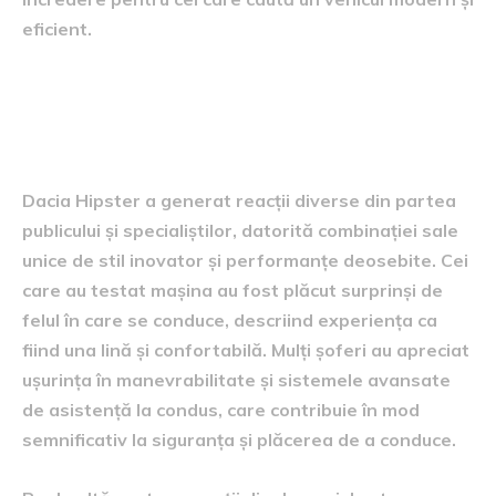
eficient.
Reacțiile publicului și ale
specialiștilor
Dacia Hipster a generat reacții diverse din partea
publicului și specialiștilor, datorită combinației sale
unice de stil inovator și performanțe deosebite. Cei
care au testat mașina au fost plăcut surprinși de
felul în care se conduce, descriind experiența ca
fiind una lină și confortabilă. Mulți șoferi au apreciat
ușurința în manevrabilitate și sistemele avansate
de asistență la condus, care contribuie în mod
semnificativ la siguranța și plăcerea de a conduce.