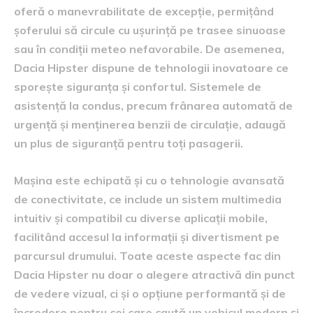
oferă o manevrabilitate de excepție, permițând
șoferului să circule cu ușurință pe trasee sinuoase
sau în condiții meteo nefavorabile. De asemenea,
Dacia Hipster dispune de tehnologii inovatoare ce
sporește siguranța și confortul. Sistemele de
asistență la condus, precum frânarea automată de
urgență și menținerea benzii de circulație, adaugă
un plus de siguranță pentru toți pasagerii.
Mașina este echipată și cu o tehnologie avansată
de conectivitate, ce include un sistem multimedia
intuitiv și compatibil cu diverse aplicații mobile,
facilitând accesul la informații și divertisment pe
parcursul drumului. Toate aceste aspecte fac din
Dacia Hipster nu doar o alegere atractivă din punct
de vedere vizual, ci și o opțiune performantă și de
încredere pentru cei care caută un vehicul modern și