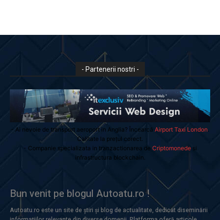
- Partenerii nostri -
- Ai nevoie de transport aeroport in Anglia? Încearcă
Airport Taxi London
.
Calitate la prețul corect.
- Companie specializata in tranzactionarea de
Criptomonede
si
infrastructura blockchain.
Bun venit pe blogul Autoatu.ro !
Autoatu.ro este un site de știri și blog de actualitate, dedicat diseminării
informațiilor relevante din diverse domenii. Platforma oferă articole,