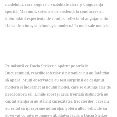
modelului, care asigură o vizibilitate clară și o siguranță
sporită. Mai mult, sistemele de asistență la conducere au
îmbunătățit experiența de condus, reflectând angajamentul
Dacia de a integra tehnologie modernă în noile sale modele.
reacțiile șoferilor și pietonilor la
noul model
Pe măsură ce Dacia Striker a apărut pe străzile
Bucureștiului, reacțiile șoferilor și pietonilor nu au întârziat
să apară. Mulți observatori au fost surprinși de designul
modern și îndrăzneț al noului model, care se distinge clar de
predecesorii săi. Liniile sport și grila frontală distinctivă au
captat atenția și au stârnit curiozitatea trecătorilor, care nu
au ezitat să își exprime admirația. Șoferii altor vehicule au
observat cu interes manevrabilitatea facilă a Dacia Striker