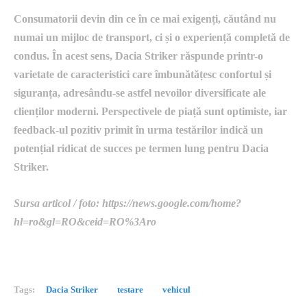
Consumatorii devin din ce în ce mai exigenți, căutând nu
numai un mijloc de transport, ci și o experiență completă de
condus. În acest sens, Dacia Striker răspunde printr-o
varietate de caracteristici care îmbunătățesc confortul și
siguranța, adresându-se astfel nevoilor diversificate ale
clienților moderni. Perspectivele de piață sunt optimiste, iar
feedback-ul pozitiv primit în urma testărilor indică un
potențial ridicat de succes pe termen lung pentru Dacia
Striker.
Sursa articol / foto: https://news.google.com/home?
hl=ro&gl=RO&ceid=RO%3Aro
Tags:
Dacia Striker
testare
vehicul