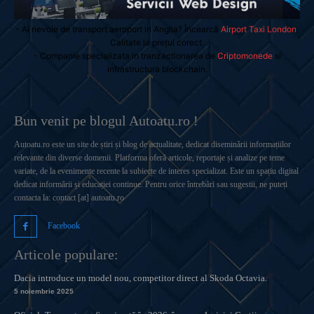
- Ai nevoie de transport aeroport in Anglia? Încearcă
Airport Taxi London
.
Calitate la prețul corect.
- Companie specializata in tranzactionarea de
Criptomonede
si
infrastructura blockchain.
Bun venit pe blogul Autoatu.ro !
Autoatu.ro este un site de știri și blog de actualitate, dedicat diseminării informațiilor
relevante din diverse domenii. Platforma oferă articole, reportaje și analize pe teme
variate, de la evenimente recente la subiecte de interes specializat. Este un spațiu digital
dedicat informării și educației continue. Pentru orice întrebări sau sugestii, ne puteți
contacta la: contact [at] autoatu.ro
Facebook
Articole populare:
Dacia introduce un model nou, competitor direct al Skoda Octavia.
5 noiembrie 2025