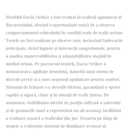
pe străzile Bucureștiului
Modelul Dacia Striker a fost evaluat în traficul aglomerat al
Bucureștiului, oferind o oportunitate unică de a observa
comportamentul vehiculului în condiții reale de trafic urban.
Testele au fost realizate pe diverse rute, incluzând bulevarde
principale, străzi înguste și intersecții congestionate, pentru
a analiza manevrabilitatea și adaptabilitatea mașinii în
mediul urban. Pe parcursul testării, Dacia Striker a
demonstrat o agilitate deosebită, datorită unui sistem de
direcție precis și a unei suspensii optimizate pentru confort.
Sistemul de frânare s-a dovedit eficient, garantând o oprire
rapidă și sigură, chiar și în situații de trafic intens. De
asemenea, vizibilitatea oferită de poziția ridicată a șoferului
și de geamurile mari a reprezentat un alt avantaj, facilitând
o evaluare ușoară a traficului din jur. Testarea pe timp de
noapte a evidențiat sistemul de iluminare avansat al