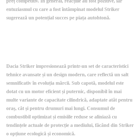
preț competitiv. În general, reacțiile au fost pozitive, iar
entuziasmul cu care a fost întâmpinat modelul Striker
sugerează un potențial succes pe piața autohtonă.
caracteristicile tehnice și designul
Dacia Striker
Dacia Striker impresionează printr-un set de caracteristici
tehnice avansate și un design modern, care reflectă un salt
semnificativ în evoluția mărcii. Sub capotă, modelul este
dotat cu un motor eficient și puternic, disponibil în mai
multe variante de capacitate cilindrică, adaptate atât pentru
oraș, cât și pentru drumuri mai lungi. Consumul de
combustibil optimizat și emisiile reduse se aliniază cu
tendințele actuale de protecție a mediului, făcând din Striker
o opțiune ecologică și economică.