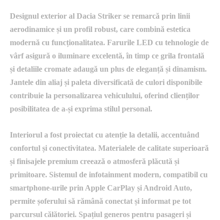
Designul exterior al Dacia Striker se remarcă prin linii
aerodinamice și un profil robust, care combină estetica
modernă cu funcționalitatea. Farurile LED cu tehnologie de
vârf asigură o iluminare excelentă, în timp ce grila frontală
și detaliile cromate adaugă un plus de eleganță și dinamism.
Jantele din aliaj și paleta diversificată de culori disponibile
contribuie la personalizarea vehiculului, oferind clienților
posibilitatea de a-și exprima stilul personal.
Interiorul a fost proiectat cu atenție la detalii, accentuând
confortul și conectivitatea. Materialele de calitate superioară
și finisajele premium creează o atmosferă plăcută și
primitoare. Sistemul de infotainment modern, compatibil cu
smartphone-urile prin Apple CarPlay și Android Auto,
permite șoferului să rămână conectat și informat pe tot
parcursul călătoriei. Spațiul generos pentru pasageri și