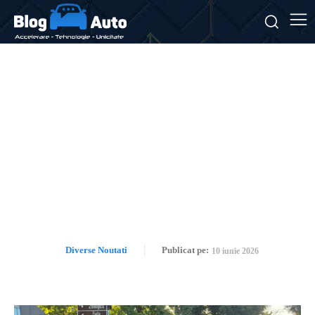
Dacia Striker, evaluat pe
drumurile din București.
Reacțiile cetățenilor la
observarea celui mai recent
model Dacia.
Diverse Noutati
Publicat pe:
10 iunie 2026