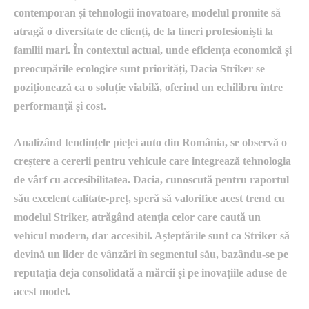
contemporan și tehnologii inovatoare, modelul promite să
atragă o diversitate de clienți, de la tineri profesioniști la
familii mari. În contextul actual, unde eficiența economică și
preocupările ecologice sunt priorități, Dacia Striker se
poziționează ca o soluție viabilă, oferind un echilibru între
performanță și cost.
Analizând tendințele pieței auto din România, se observă o
creștere a cererii pentru vehicule care integrează tehnologia
de vârf cu accesibilitatea. Dacia, cunoscută pentru raportul
său excelent calitate-preț, speră să valorifice acest trend cu
modelul Striker, atrăgând atenția celor care caută un
vehicul modern, dar accesibil. Așteptările sunt ca Striker să
devină un lider de vânzări în segmentul său, bazându-se pe
reputația deja consolidată a mărcii și pe inovațiile aduse de
acest model.