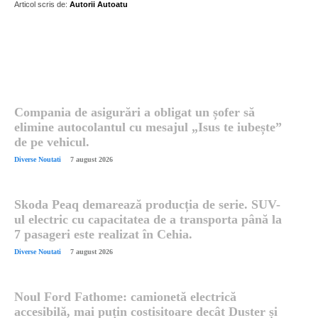
Articol scris de:
Autorii Autoatu
Postari fresh:
Compania de asigurări a obligat un șofer să
elimine autocolantul cu mesajul „Isus te iubește”
de pe vehicul.
Diverse Noutati
7 august 2026
Skoda Peaq demarează producția de serie. SUV-
ul electric cu capacitatea de a transporta până la
7 pasageri este realizat în Cehia.
Diverse Noutati
7 august 2026
Noul Ford Fathome: camionetă electrică
accesibilă, mai puțin costisitoare decât Duster și