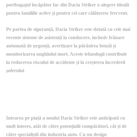
portbagajul încăpător fac din Dacia Striker o alegere ideală
pentru familiile active și pentru cei care călătoresc frecvent.
Pe partea de siguranță, Dacia Striker este dotată cu cele mai
recente sisteme de asistență la conducere, inclusiv frânare
automată de urgență, avertizare la părăsirea benzii și
monitorizarea unghiului mort. Aceste tehnologii contribuie
la reducerea riscului de accidente și la creșterea încrederii
șoferului
perspectivele de piață și
așteptările consumatorilor
Intrarea pe piață a noului Dacia Striker este anticipată cu
mult interes, atât de către potențialii cumpărători, cât și de
către specialiștii din industria auto. Cu un design