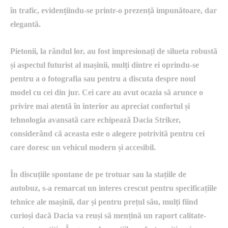
în trafic, evidențiindu-se printr-o prezență impunătoare, dar
elegantă.
Pietonii, la rândul lor, au fost impresionați de silueta robustă
și aspectul futurist al mașinii, mulți dintre ei oprindu-se
pentru a o fotografia sau pentru a discuta despre noul
model cu cei din jur. Cei care au avut ocazia să arunce o
privire mai atentă în interior au apreciat confortul și
tehnologia avansată care echipează Dacia Striker,
considerând că aceasta este o alegere potrivită pentru cei
care doresc un vehicul modern și accesibil.
În discuțiile spontane de pe trotuar sau la stațiile de
autobuz, s-a remarcat un interes crescut pentru specificațiile
tehnice ale mașinii, dar și pentru prețul său, mulți fiind
curioși dacă Dacia va reuși să mențină un raport calitate-