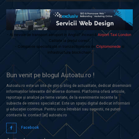
- Ai nevoie de transport aeroport in Anglia? Încearcă
Airport Taxi London
.
Calitate la prețul corect.
- Companie specializata in tranzactionarea de
Criptomonede
si
infrastructura blockchain.
Bun venit pe blogul Autoatu.ro !
Autoatu.ro este un site de știri și blog de actualitate, dedicat diseminării
informațiilor relevante din diverse domenii. Platforma oferă articole,
reportaje și analize pe teme variate, de la evenimente recente la
subiecte de interes specializat. Este un spațiu digital dedicat informării
și educației continue. Pentru orice întrebări sau sugestii, ne puteți
contacta la: contact [at] autoatu.ro
Facebook