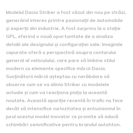
Modelul Dacia Striker a fost văzut din nou pe străzi,
generând interes printre pasionații de automobile
și experții din industrie. A fost surprins la o stație
GPL, oferind o nouă oportunitate de a analiza
detalii ale designului și configurației sale. Imaginile
capurate oferă o perspectivă asupra conturului
general al vehiculului, care pare să îmbine stilul
modern cu elemente specifice mărcii Dacia.
Susținătorii mărcii așteptau cu nerăbdare să
observe cum se va alinia Striker cu modelele
actuale și cum va reacționa piața la această
noutate. Această apariție recentă în trafic nu face
decât să intensifice curiozitatea și entuziasmul în
jurul acestui model inovator ce promite să aducă
schimbări semnificative pentru brandul autohton.