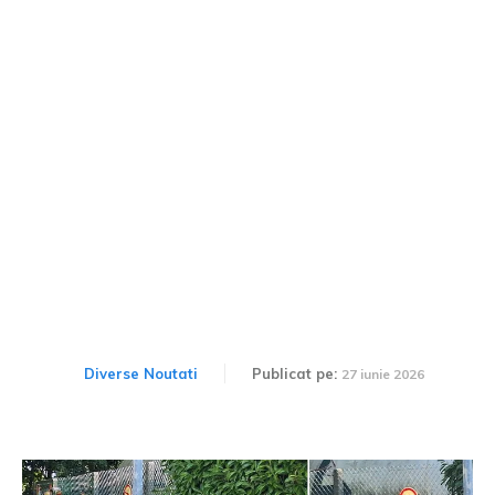
Dacia Striker, surprinsă
din nou pe drum – Noua
versiune imortalizată la o
stație GPL.
Diverse Noutati
Publicat pe:
27 iunie 2026