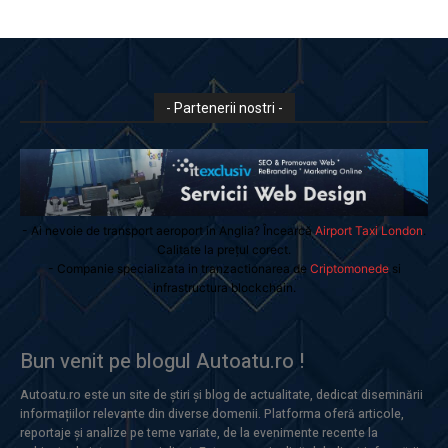
- Partenerii nostri -
- Ai nevoie de transport aeroport in Anglia? Încearcă
Airport Taxi London
.
Calitate la prețul corect.
- Companie specializata in tranzactionarea de
Criptomonede
si
infrastructura blockchain.
Bun venit pe blogul Autoatu.ro !
Autoatu.ro este un site de știri și blog de actualitate, dedicat diseminării
informațiilor relevante din diverse domenii. Platforma oferă articole,
reportaje și analize pe teme variate, de la evenimente recente la