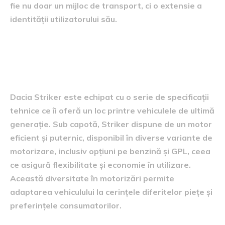
fie nu doar un mijloc de transport, ci o extensie a
identității utilizatorului său.
performanțele și specificațiile
tehnice
Dacia Striker este echipat cu o serie de specificații
tehnice ce îi oferă un loc printre vehiculele de ultimă
generație. Sub capotă, Striker dispune de un motor
eficient și puternic, disponibil în diverse variante de
motorizare, inclusiv opțiuni pe benzină și GPL, ceea
ce asigură flexibilitate și economie în utilizare.
Această diversitate în motorizări permite
adaptarea vehiculului la cerințele diferitelor piețe și
preferințele consumatorilor.