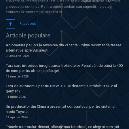
subiecte de interes specializat. Este un spațiu digital dedicat informării
și educației continue. Pentru orice întrebări sau sugestii, ne puteți
contacta la: contact [at] autoatu.ro
Facebook
Articole populare:
Aglomerare pe DN1 la revenirea din vacanță. Poliția recomandă trasee
alternative spre București.
7 ianuarie 2026
Țara care introduce înregistrarea trotinetelor. Penalizări de până la 400
de euro pentru absența plăcuței.
19 martie 2026
Test de autonomie pentru BMW iX3: Ce distanță a străbătut SUV-ul
german?
11 iunie 2026
Un producător din China a prezentat contraatacul pentru sistemul
hibrid Toyota
14 aprilie 2026
Frânele tractorului: discuri, plăcuțe sau ferodouri, ce alegi și cum știi