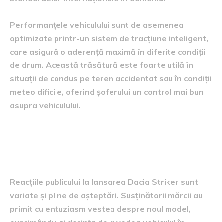
Performanțele vehiculului sunt de asemenea
optimizate printr-un sistem de tracțiune inteligent,
care asigură o aderență maximă în diferite condiții
de drum. Această trăsătură este foarte utilă în
situații de condus pe teren accidentat sau în condiții
meteo dificile, oferind șoferului un control mai bun
asupra vehiculului.
reacțiile publicului și
așteptările pieței
Reacțiile publicului la lansarea Dacia Striker sunt
variate și pline de așteptări. Susținătorii mărcii au
primit cu entuziasm vestea despre noul model,
exprimându-și dorința de a vedea vehiculul în