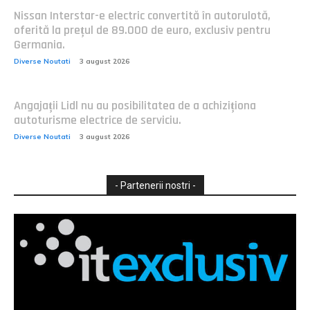
Nissan Interstar-e electric convertită în autorulotă,
oferită la prețul de 89.000 de euro, exclusiv pentru
Germania.
Diverse Noutati
3 august 2026
Angajații Lidl nu au posibilitatea de a achiziționa
autoturisme electrice de serviciu.
Diverse Noutati
3 august 2026
- Partenerii nostri -