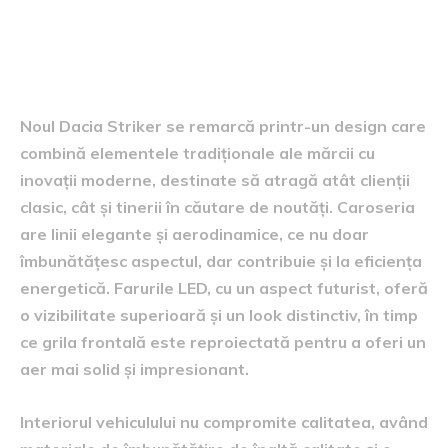
designul și trăsăturile noului
vehicul
Noul Dacia Striker se remarcă printr-un design care
combină elementele tradiționale ale mărcii cu
inovații moderne, destinate să atragă atât clienții
clasic, cât și tinerii în căutare de noutăți. Caroseria
are linii elegante și aerodinamice, ce nu doar
îmbunătățesc aspectul, dar contribuie și la eficiența
energetică. Farurile LED, cu un aspect futurist, oferă
o vizibilitate superioară și un look distinctiv, în timp
ce grila frontală este reproiectată pentru a oferi un
aer mai solid și impresionant.
Interiorul vehiculului nu compromite calitatea, având