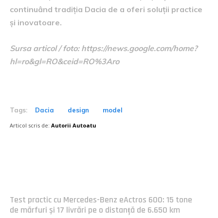
continuând tradiția Dacia de a oferi soluții practice
și inovatoare.
Sursa articol / foto: https://news.google.com/home?
hl=ro&gl=RO&ceid=RO%3Aro
Tags:
Dacia
design
model
Articol scris de:
Autorii Autoatu
Postari fresh:
Test practic cu Mercedes-Benz eActros 600: 15 tone
de mărfuri și 17 livrări pe o distanță de 6.650 km