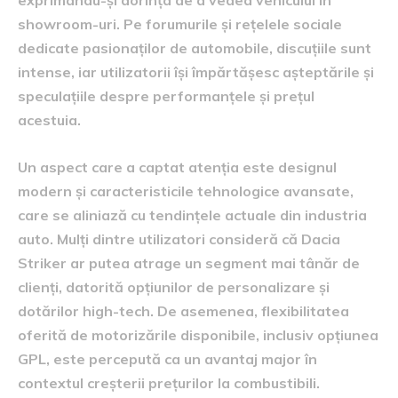
showroom-uri. Pe forumurile și rețelele sociale
dedicate pasionaților de automobile, discuțiile sunt
intense, iar utilizatorii își împărtășesc așteptările și
speculațiile despre performanțele și prețul
acestuia.
Un aspect care a captat atenția este designul
modern și caracteristicile tehnologice avansate,
care se aliniază cu tendințele actuale din industria
auto. Mulți dintre utilizatori consideră că Dacia
Striker ar putea atrage un segment mai tânăr de
clienți, datorită opțiunilor de personalizare și
dotărilor high-tech. De asemenea, flexibilitatea
oferită de motorizările disponibile, inclusiv opțiunea
GPL, este percepută ca un avantaj major în
contextul creșterii prețurilor la combustibili.