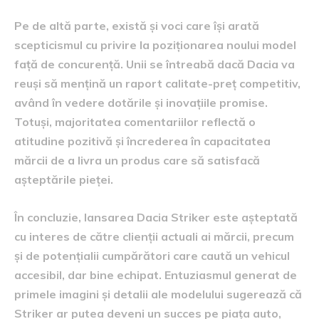
Pe de altă parte, există și voci care își arată
scepticismul cu privire la poziționarea noului model
față de concurență. Unii se întreabă dacă Dacia va
reuși să mențină un raport calitate-preț competitiv,
având în vedere dotările și inovațiile promise.
Totuși, majoritatea comentariilor reflectă o
atitudine pozitivă și încrederea în capacitatea
mărcii de a livra un produs care să satisfacă
așteptările pieței.
În concluzie, lansarea Dacia Striker este așteptată
cu interes de către clienții actuali ai mărcii, precum
și de potențialii cumpărători care caută un vehicul
accesibil, dar bine echipat. Entuziasmul generat de
primele imagini și detalii ale modelului sugerează că
Striker ar putea deveni un succes pe piața auto,