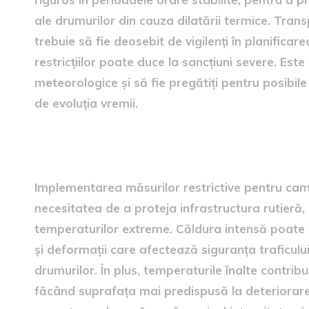
ale drumurilor din cauza dilatării termice. Tran
trebuie să fie deosebit de vigilenți în planifica
restricțiilor poate duce la sancțiuni severe. Es
meteorologice și să fie pregătiți pentru posibile e
de evoluția vremii.
Fundamentele implementări
Implementarea măsurilor restrictive pentru ca
necesitatea de a proteja infrastructura rutieră, 
temperaturilor extreme. Căldura intensă poate d
și deformații care afectează siguranța traficului 
drumurilor. În plus, temperaturile înalte contribu
făcând suprafața mai predispusă la deteriorare