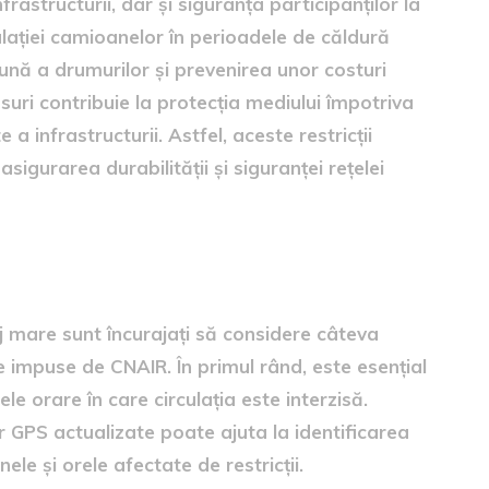
rastructurii, dar și siguranța participanților la
ulației camioanelor în perioadele de căldură
nă a drumurilor și prevenirea unor costuri
uri contribuie la protecția mediului împotriva
 a infrastructurii. Astfel, aceste restricții
igurarea durabilității și siguranței rețelei
ori
 mare sunt încurajați să considere câteva
ile impuse de CNAIR. În primul rând, este esențial
ele orare în care circulația este interzisă.
lor GPS actualizate poate ajuta la identificarea
ele și orele afectate de restricții.