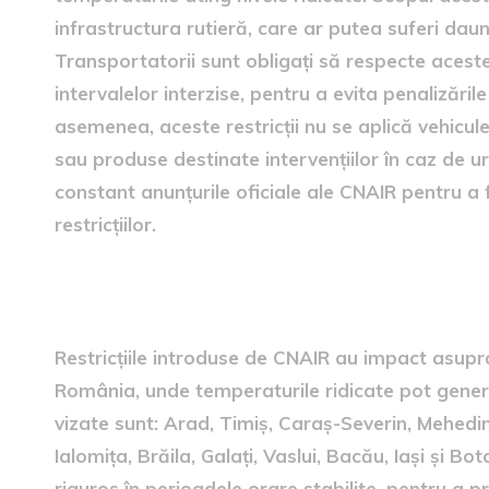
infrastructura rutieră, care ar putea suferi da
Transportatorii sunt obligați să respecte aceste 
intervalelor interzise, pentru a evita penalizările
asemenea, aceste restricții nu se aplică vehicule
sau produse destinate intervențiilor în caz de u
constant anunțurile oficiale ale CNAIR pentru a f
restricțiilor.
Județele afectate de restricț
Restricțiile introduse de CNAIR au impact asupr
România, unde temperaturile ridicate pot genera 
vizate sunt: Arad, Timiș, Caraș-Severin, Mehedinț
Ialomița, Brăila, Galați, Vaslui, Bacău, Iași și Bot
riguros în perioadele orare stabilite, pentru a 