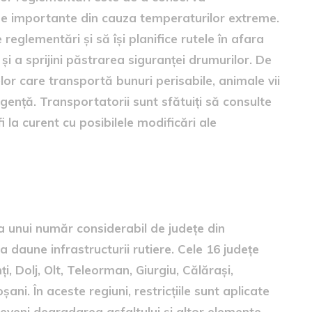
une importante din cauza temperaturilor extreme.
reglementări și să își planifice rutele în afara
 și a sprijini păstrarea siguranței drumurilor. De
lor care transportă bunuri perisabile, animale vii
rgență. Transportatorii sunt sfătuiți să consulte
i la curent cu posibilele modificări ale
ii
a unui număr considerabil de județe din
daune infrastructurii rutiere. Cele 16 județe
i, Dolj, Olt, Teleorman, Giurgiu, Călărași,
oșani. În aceste regiuni, restricțiile sunt aplicate
preveni degradarea asfaltului și altor elemente