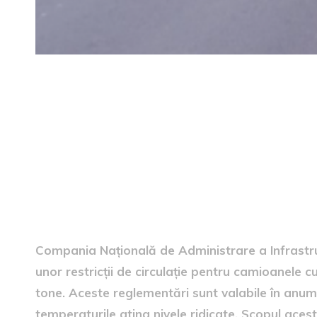
Informații legate de restricți
Compania Națională de Administrare a Infrastruc
unor restricții de circulație pentru camioanele
tone. Aceste reglementări sunt valabile în anumite
temperaturile ating nivele ridicate. Scopul ace