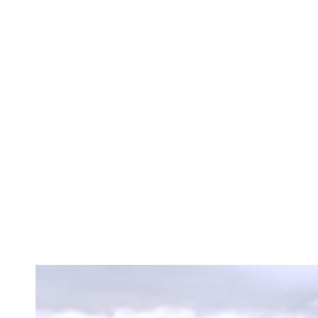
Interdicții pe
în 16 județe. 