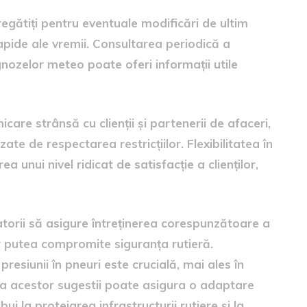
egătiți pentru eventuale modificări de ultim
rapide ale vremii. Consultarea periodică a
nozelor meteo poate oferi informații utile
are strânsă cu clienții și partenerii de afaceri,
ate de respectarea restricțiilor. Flexibilitatea în
ea unui nivel ridicat de satisfacție a clienților,
atorii să asigure întreținerea corespunzătoare a
ar putea compromite siguranța rutieră.
presiunii în pneuri este crucială, mai ales în
ea acestor sugestii poate asigura o adaptare
bui la protejarea infrastructurii rutiere și la