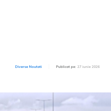
ntru vehiculele comerciale
CNAIR implementază restr
valului de căldură.
27 iunie 2026
Diverse Noutati
Publicat pe: