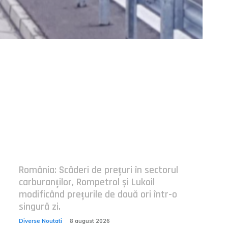
Postari fresh:
România: Scăderi de prețuri în sectorul
carburanților, Rompetrol și Lukoil
modificând prețurile de două ori într-o
singură zi.
Diverse Noutati
8 august 2026