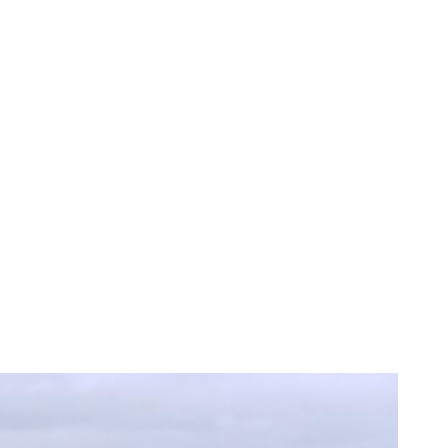
 peste 7,5 tone
icții din cauza