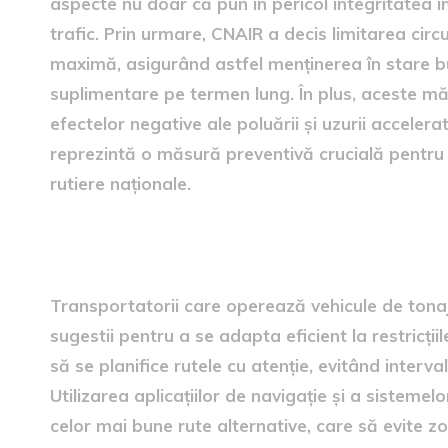
aspecte nu doar că pun în pericol integritatea inf
trafic. Prin urmare, CNAIR a decis limitarea circ
maximă, asigurând astfel menținerea în stare bu
suplimentare pe termen lung. În plus, aceste măs
efectelor negative ale poluării și uzurii accelerate
reprezintă o măsură preventivă crucială pentru as
rutiere naționale.
Sugestii pentru transportat
Transportatorii care operează vehicule de tonaj
sugestii pentru a se adapta eficient la restricți
să se planifice rutele cu atenție, evitând interval
Utilizarea aplicațiilor de navigație și a sisteme
celor mai bune rute alternative, care să evite zon