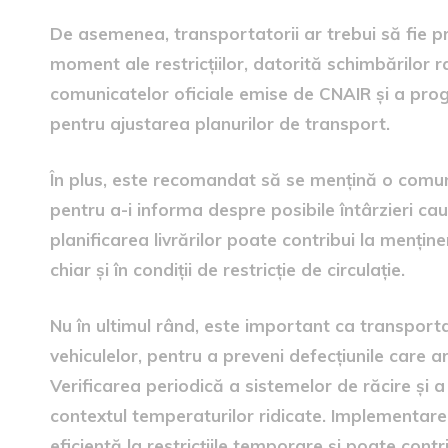
De asemenea, transportatorii ar trebui să fie pr
moment ale restricțiilor, datorită schimbărilor 
comunicatelor oficiale emise de CNAIR și a prog
pentru ajustarea planurilor de transport.
În plus, este recomandat să se mențină o comunic
pentru a-i informa despre posibile întârzieri cauz
planificarea livrărilor poate contribui la menținer
chiar și în condiții de restricție de circulație.
Nu în ultimul rând, este important ca transport
vehiculelor, pentru a preveni defecțiunile care 
Verificarea periodică a sistemelor de răcire și a 
contextul temperaturilor ridicate. Implementar
eficientă la restricțiile temporare și poate contri