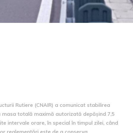
ile aplicate
turii Rutiere (CNAIR) a comunicat stabilirea
 cu masa totală maximă autorizată depășind 7,5
 intervale orare, în special în timpul zilei, când
stor reglementări este de a conserva