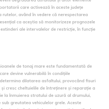
sportatorii care activează în aceste județe
rea rutelor, având în vedere că nerespectarea
te esențial ca aceștia să monitorizeze prognozele
xtinderi ale intervalelor de restricție, în funcție
i măsurilor
mioanele de tonaj mare este fundamentată de
care devine vulnerabilă în condițiile
etermina dilatarea asfaltului, provocând fisuri
și cresc cheltuielile de întreținere și reparație a
ie la înmuierea stratului de uzură al drumului,
 sub greutatea vehiculelor grele. Aceste