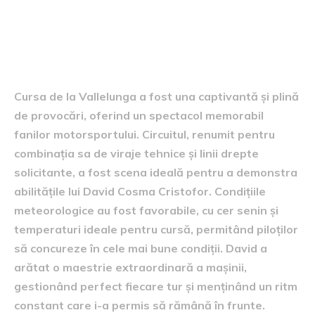
informații despre cursa de la
Vallelunga
Cursa de la Vallelunga a fost una captivantă și plină
de provocări, oferind un spectacol memorabil
fanilor motorsportului. Circuitul, renumit pentru
combinația sa de viraje tehnice și linii drepte
solicitante, a fost scena ideală pentru a demonstra
abilitățile lui David Cosma Cristofor. Condițiile
meteorologice au fost favorabile, cu cer senin și
temperaturi ideale pentru cursă, permitând piloților
să concureze în cele mai bune condiții. David a
arătat o maestrie extraordinară a mașinii,
gestionând perfect fiecare tur și menținând un ritm
constant care i-a permis să rămână în frunte.