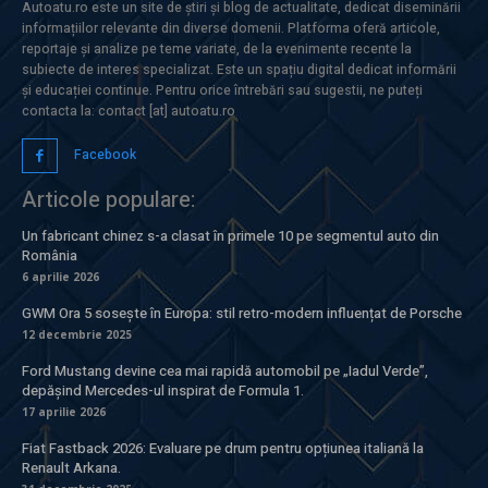
Autoatu.ro este un site de știri și blog de actualitate, dedicat diseminării
informațiilor relevante din diverse domenii. Platforma oferă articole,
reportaje și analize pe teme variate, de la evenimente recente la
subiecte de interes specializat. Este un spațiu digital dedicat informării
și educației continue. Pentru orice întrebări sau sugestii, ne puteți
contacta la: contact [at] autoatu.ro
Facebook
Articole populare:
Un fabricant chinez s-a clasat în primele 10 pe segmentul auto din
România
6 aprilie 2026
GWM Ora 5 sosește în Europa: stil retro-modern influențat de Porsche
12 decembrie 2025
Ford Mustang devine cea mai rapidă automobil pe „Iadul Verde”,
depășind Mercedes-ul inspirat de Formula 1.
17 aprilie 2026
Fiat Fastback 2026: Evaluare pe drum pentru opțiunea italiană la
Renault Arkana.