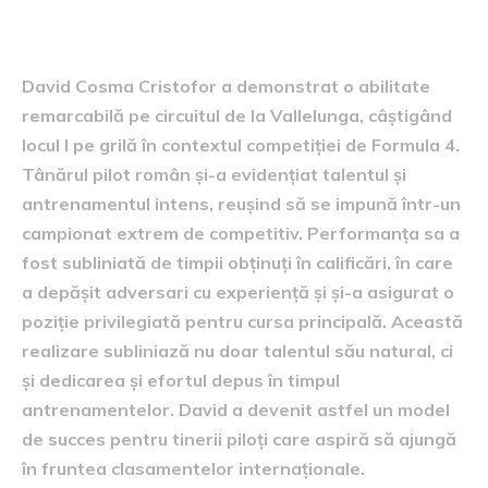
Cristofor
David Cosma Cristofor a demonstrat o abilitate
remarcabilă pe circuitul de la Vallelunga, câștigând
locul I pe grilă în contextul competiției de Formula 4.
Tânărul pilot român și-a evidențiat talentul și
antrenamentul intens, reușind să se impună într-un
campionat extrem de competitiv. Performanța sa a
fost subliniată de timpii obținuți în calificări, în care
a depășit adversari cu experiență și și-a asigurat o
poziție privilegiată pentru cursa principală. Această
realizare subliniază nu doar talentul său natural, ci
și dedicarea și efortul depus în timpul
antrenamentelor. David a devenit astfel un model
de succes pentru tinerii piloți care aspiră să ajungă
în fruntea clasamentelor internaționale.