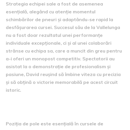
Strategia echipei sale a fost de asemenea
esențială, alegând cu atenție momentul
schimbărilor de pneuri și adaptându-se rapid la
desfășurarea cursei. Succesul său de la Vallelunga
nu a fost doar rezultatul unei performanțe
individuale excepționale, ci și al unei colaborări
strânse cu echipa sa, care a muncit din greu pentru
a-i oferi un monopost competitiv. Spectatorii au
asistat la o demonstrație de profesionalism și
pasiune, David reușind să îmbine viteza cu precizia
și să obțină o victorie memorabilă pe acest circuit
istoric.
relevanța poziției de pole
Poziția de pole este esențială în cursele de