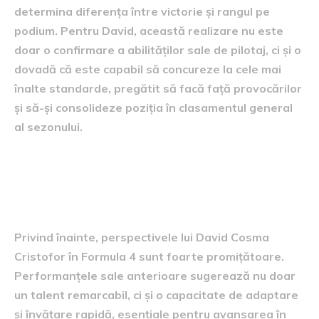
determina diferența între victorie și rangul pe
podium. Pentru David, această realizare nu este
doar o confirmare a abilităților sale de pilotaj, ci și o
dovadă că este capabil să concureze la cele mai
înalte standarde, pregătit să facă față provocărilor
și să-și consolideze poziția în clasamentul general
al sezonului.
perspective pentru viitorul
său în Formula 4
Privind înainte, perspectivele lui David Cosma
Cristofor în Formula 4 sunt foarte promițătoare.
Performanțele sale anterioare sugerează nu doar
un talent remarcabil, ci și o capacitate de adaptare
și învățare rapidă, esențiale pentru avansarea în