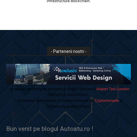
infrastructura blockchain.
- Partenerii nostri -
- Ai nevoie de transport aeroport in Anglia? Încearcă
Airport Taxi London
.
Calitate la prețul corect.
- Companie specializata in tranzactionarea de
Criptomonede
si
infrastructura blockchain.
Bun venit pe blogul Autoatu.ro !