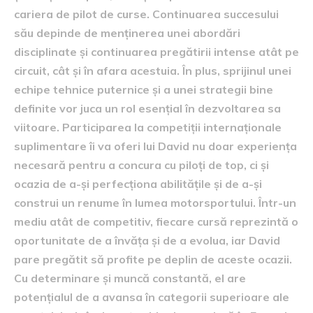
cariera de pilot de curse. Continuarea succesului
său depinde de menținerea unei abordări
disciplinate și continuarea pregătirii intense atât pe
circuit, cât și în afara acestuia. În plus, sprijinul unei
echipe tehnice puternice și a unei strategii bine
definite vor juca un rol esențial în dezvoltarea sa
viitoare. Participarea la competiții internaționale
suplimentare îi va oferi lui David nu doar experiența
necesară pentru a concura cu piloți de top, ci și
ocazia de a-și perfecționa abilitățile și de a-și
construi un renume în lumea motorsportului. Într-un
mediu atât de competitiv, fiecare cursă reprezintă o
oportunitate de a învăța și de a evolua, iar David
pare pregătit să profite pe deplin de aceste ocazii.
Cu determinare și muncă constantă, el are
potențialul de a avansa în categorii superioare ale