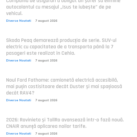
Compania de asigurări a obligat un șofer să elimine
autocolantul cu mesajul „Isus te iubește” de pe
vehicul.
Diverse Noutati
7 august 2026
Skoda Peaq demarează producția de serie. SUV-ul
electric cu capacitatea de a transporta până la 7
pasageri este realizat în Cehia.
Diverse Noutati
7 august 2026
Noul Ford Fathome: camionetă electrică accesibilă,
mai puțin costisitoare decât Duster și mai spațioasă
decât RAV4?
Diverse Noutati
7 august 2026
2026: Rovinieta și TollRo avansează într-o fază nouă.
CNAIR anunță aplicarea noilor tarife.
Diverse Noutati
7 august 2026