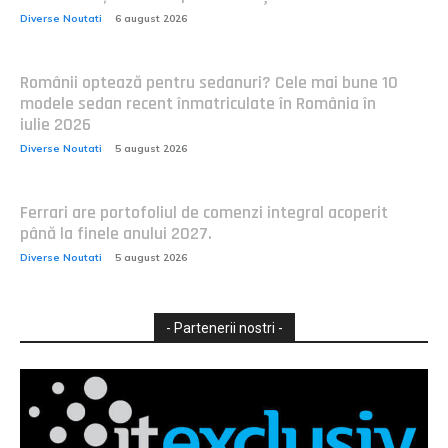
Diverse Noutati
6 august 2026
Românii optează pentru sedanuri? Cele mai bune 10
modele sedan recent înmatriculate în România în
iulie 2026
Diverse Noutati
5 august 2026
Ferrari are portofoliul de comenzi integral acoperit
până la finele anului 2027.
Diverse Noutati
5 august 2026
- Partenerii nostri -