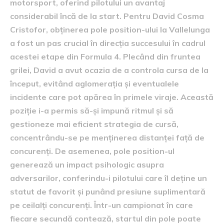
motorsport, oferind pilotului un avantaj
considerabil încă de la start. Pentru David Cosma
Cristofor, obținerea pole position-ului la Vallelunga
a fost un pas crucial în direcția succesului în cadrul
acestei etape din Formula 4. Plecând din fruntea
grilei, David a avut ocazia de a controla cursa de la
început, evitând aglomerația și eventualele
incidente care pot apărea în primele viraje. Această
poziție i-a permis să-și impună ritmul și să
gestioneze mai eficient strategia de cursă,
concentrându-se pe menținerea distanței față de
concurenți. De asemenea, pole position-ul
generează un impact psihologic asupra
adversarilor, conferindu-i pilotului care îl deține un
statut de favorit și punând presiune suplimentară
pe ceilalți concurenți. Într-un campionat în care
fiecare secundă contează, startul din pole poate