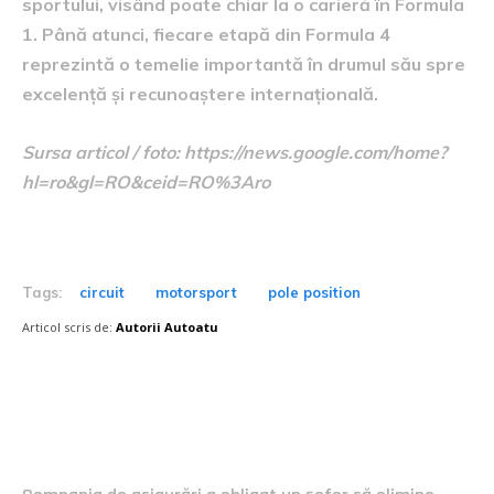
sportului, visând poate chiar la o carieră în Formula
1. Până atunci, fiecare etapă din Formula 4
reprezintă o temelie importantă în drumul său spre
excelență și recunoaștere internațională.
Sursa articol / foto: https://news.google.com/home?
hl=ro&gl=RO&ceid=RO%3Aro
Tags:
circuit
motorsport
pole position
Articol scris de:
Autorii Autoatu
Postari fresh: