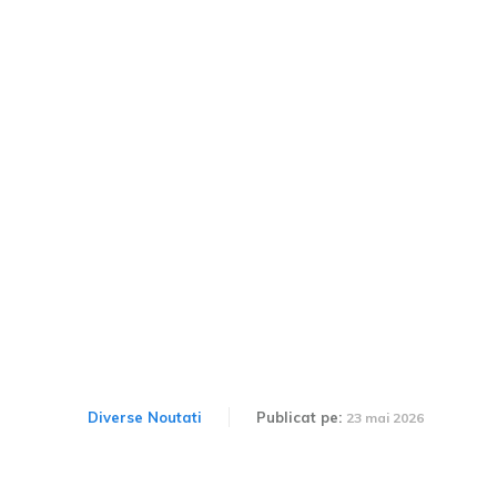
David Cosma Cristofor,
locul întâi la Vallelunga în
Formula 4: O realizare
impresionantă pentru un
român.
Diverse Noutati
Publicat pe:
23 mai 2026