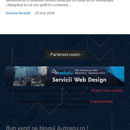
demonstrat o abilitate remarcabilă pe circuitul de la Vallelunga,
câștigând locul I pe grilă în contextul...
Diverse Noutati
23 mai 2026
- Partenerii nostri -
- Ai nevoie de transport aeroport in Anglia? Încearcă
Airport Taxi London
.
Calitate la prețul corect.
- Companie specializata in tranzactionarea de
Criptomonede
si
infrastructura blockchain.
Bun venit pe blogul Autoatu.ro !