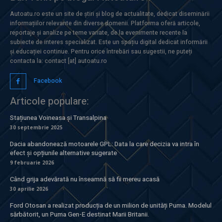
Autoatu.ro este un site de știri și blog de actualitate, dedicat diseminării
informațiilor relevante din diverse domenii. Platforma oferă articole,
reportaje și analize pe teme variate, de la evenimente recente la
subiecte de interes specializat. Este un spațiu digital dedicat informării
și educației continue. Pentru orice întrebări sau sugestii, ne puteți
contacta la: contact [at] autoatu.ro
Facebook
Articole populare:
Stațiunea Voineasa și Transalpina
30 septembrie 2025
Dacia abandonează motoarele GPL: Data la care decizia va intra în
efect și opțiunile alternative sugerate
9 februarie 2026
Când grija adevărată nu înseamnă să fii mereu acasă
30 aprilie 2026
Ford Otosan a realizat producția de un milion de unități Puma. Modelul
sărbătorit, un Puma Gen-E destinat Marii Britanii.