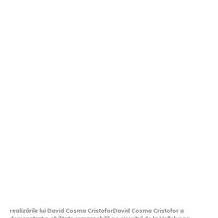
David Cosma Cristofor, locul întâi la
Vallelunga în Formula 4: O realizare
impresionantă pentru un român.
realizările lui David Cosma CristoforDavid Cosma Cristofor a