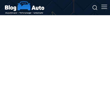
Stiri si noutati despre:
pole
position