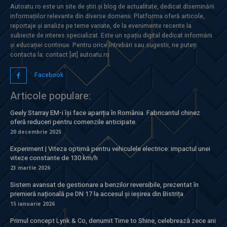
Autoatu.ro este un site de știri și blog de actualitate, dedicat diseminării
informațiilor relevante din diverse domenii. Platforma oferă articole,
reportaje și analize pe teme variate, de la evenimente recente la
subiecte de interes specializat. Este un spațiu digital dedicat informării
și educației continue. Pentru orice întrebări sau sugestii, ne puteți
contacta la: contact [at] autoatu.ro
Facebook
Articole populare:
Geely Starray EM-i își face apariția în România. Fabricantul chinez
oferă reduceri pentru comenzile anticipate.
20 decembrie 2025
Experiment | Viteza optimă pentru vehiculele electrice: impactul unei
viteze constante de 130 km/h
23 martie 2026
Sistem avansat de gestionare a benzilor reversibile, prezentat în
premieră națională pe DN 17 la accesul și ieșirea din Bistrița
15 ianuarie 2026
Primul concept Lynk & Co, denumit Time to Shine, celebrează zece ani