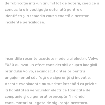
de fabricație într-un anumit lot de baterii, ceea ce a
condus la o investigație detaliată pentru a
identifica și a remedia cauza exactă a acestor
incidente periculoase.
Impactul asupra imaginii
Volvo
Incendiile recente asociate modelului electric Volvo
EX30 au avut un efect considerabil asupra imaginii
brandului Volvo, recunoscut anterior pentru
angajamentul său față de siguranță și inovație.
Aceste evenimente au suscitat întrebări cu privire
la fiabilitatea vehiculelor electrice fabricate de
companie și au generat preocupări în rândul
consumatorilor legate de siguranța acestora.