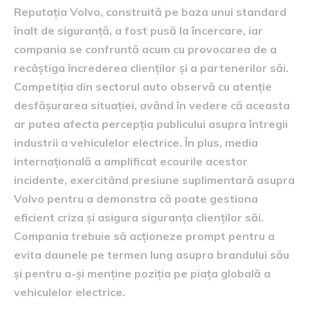
Reputația Volvo, construită pe baza unui standard
înalt de siguranță, a fost pusă la încercare, iar
compania se confruntă acum cu provocarea de a
recâștiga încrederea clienților și a partenerilor săi.
Competiția din sectorul auto observă cu atenție
desfășurarea situației, având în vedere că aceasta
ar putea afecta percepția publicului asupra întregii
industrii a vehiculelor electrice. În plus, media
internațională a amplificat ecourile acestor
incidente, exercitând presiune suplimentară asupra
Volvo pentru a demonstra că poate gestiona
eficient criza și asigura siguranța clienților săi.
Compania trebuie să acționeze prompt pentru a
evita daunele pe termen lung asupra brandului său
și pentru a-și menține poziția pe piața globală a
vehiculelor electrice.