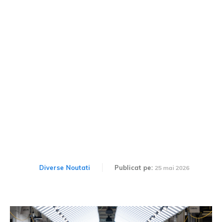
Două focuri recente ale
vehiculului electric Volvo
EX30 amplifică inițiativa
de înlocuire a bateriilor
Diverse Noutati
Publicat pe:
25 mai 2026