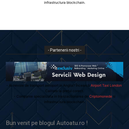
infrastructura blockchain.
- Partenerii nostri -
- Ai nevoie de transport aeroport in Anglia? Încearcă
Airport Taxi London
.
Calitate la prețul corect.
- Companie specializata in tranzactionarea de
Criptomonede
si
infrastructura blockchain.
Bun venit pe blogul Autoatu.ro !