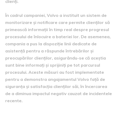
clienți.
În cadrul campaniei, Volvo a instituit un sistem de
monitorizare și notificare care permite clienților să
primească informații în timp real despre progresul
procesului de înlocuire a bateriei lor. De asemenea,
compania a pus la dispoziție linii dedicate de
asistență pentru a răspunde întrebărilor și
preocupărilor clienților, asigurându-se că aceștia
sunt bine informați și sprijiniți pe tot parcursul
procesului. Aceste măsuri au fost implementate
pentru a demonstra angajamentul Volvo față de
siguranța și satisfacția clienților săi, în încercarea
de a diminua impactul negativ cauzat de incidentele
recente.
Reacțiile pieței și ale clienților