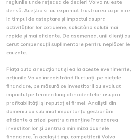
regiunile unde rețeaua de dealeri Volvo nu este
densă. Aceștia și-au exprimat frustrarea cu privire
la timpul de așteptare și impactul asupra
activităților lor cotidiene, solicitând soluții mai
rapide și mai eficiente. De asemenea, unii clienți au
cerut compensații suplimentare pentru neplăcerile
cauzate.
Piața auto a reacționat și ea la aceste evenimente,
acțiunile Volvo înregistrând fluctuații pe piețele
financiare, pe măsură ce investitorii au evaluat
impactul pe termen lung al incidentelor asupra
profitabilității și reputației firmei. Analiștii din
domeniu au subliniat importanța gestionării
eficiente a crizei pentru a menține încrederea
investitorilor și pentru a minimiza daunele
financiare. În același timp, competitorii Volvo