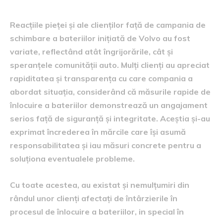
Reacțiile pieței și ale clienților față de campania de
schimbare a bateriilor inițiată de Volvo au fost
variate, reflectând atât îngrijorările, cât și
speranțele comunității auto. Mulți clienți au apreciat
rapiditatea și transparența cu care compania a
abordat situația, considerând că măsurile rapide de
înlocuire a bateriilor demonstrează un angajament
serios față de siguranță și integritate. Aceștia și-au
exprimat încrederea în mărcile care își asumă
responsabilitatea și iau măsuri concrete pentru a
soluționa eventualele probleme.
Cu toate acestea, au existat și nemulțumiri din
rândul unor clienți afectați de întârzierile în
procesul de înlocuire a bateriilor, in special în