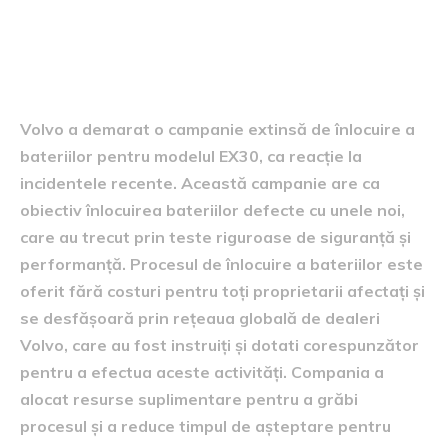
Detalii despre campania de
schimbare a bateriilor
Volvo a demarat o campanie extinsă de înlocuire a
bateriilor pentru modelul EX30, ca reacție la
incidentele recente. Această campanie are ca
obiectiv înlocuirea bateriilor defecte cu unele noi,
care au trecut prin teste riguroase de siguranță și
performanță. Procesul de înlocuire a bateriilor este
oferit fără costuri pentru toți proprietarii afectați și
se desfășoară prin rețeaua globală de dealeri
Volvo, care au fost instruiți și dotati corespunzător
pentru a efectua aceste activități. Compania a
alocat resurse suplimentare pentru a grăbi
procesul și a reduce timpul de așteptare pentru