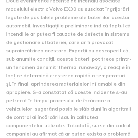
Două evenimente recente de incendiu asociate
modelului electric Volvo EX30 au suscitat îngrijorări
legate de posibilele probleme ale bateriilor acestui
automobil. Investigațiile preliminare indică faptul că
incendiile ar putea fi cauzate de defecte în sistemul
de gestionare al bateriei, care ar fi provocat
supraincălzirea acestora. Experții au descoperit că,
sub anumite condiții, aceste baterii pot trece printr-
un fenomen denumit ‘thermal runaway’, o reacție în
lanț ce determină creșterea rapidă a temperaturii
și, în final, aprinderea materialelor inflamabile din
apropiere. S-a constatat că aceste incidente s-au
petrecut în timpul procesului de încărcare a
vehiculelor, sugerând posibile slăbiciuni în algoritmii
de control ai încărcării sau în calitatea
componentelor utilizate. Totodată, surse din cadrul
companiei au afirmat că ar putea exista o problemă