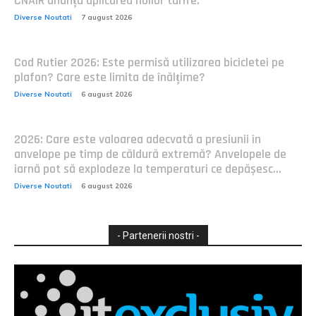
CNAIR anunță aplicarea noilor tarife.
Diverse Noutati
7 august 2026
Cod Rutier 2026: Este permisă utilizarea bicicletei pe
plafon? Care este limita de înălțime?
Diverse Noutati
6 august 2026
2026: Care este valoarea adecvată a presiunii în
anvelope pe timp de căldură extremă? Anvelopele de
iarnă pot să explodeze la temperaturi ce depășesc...
Diverse Noutati
6 august 2026
- Partenerii nostri -