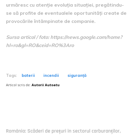
urmăresc cu atenție evoluția situației, pregătindu-
se să profite de eventualele oportunități create de
provocările întâmpinate de companie.
Sursa articol / foto: https://news.google.com/home?
hl=ro&gl=RO&ceid=RO%3Aro
Tags:
baterii
incendii
siguranță
Articol scris de:
Autorii Autoatu
Postari fresh:
România: Scăderi de prețuri în sectorul carburanților,