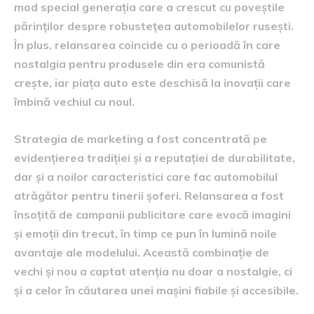
mod special generația care a crescut cu poveștile
părinților despre robustețea automobilelor rusești.
În plus, relansarea coincide cu o perioadă în care
nostalgia pentru produsele din era comunistă
crește, iar piața auto este deschisă la inovații care
îmbină vechiul cu noul.
Strategia de marketing a fost concentrată pe
evidențierea tradiției și a reputației de durabilitate,
dar și a noilor caracteristici care fac automobilul
atrăgător pentru tinerii șoferi. Relansarea a fost
însoțită de campanii publicitare care evocă imagini
și emoții din trecut, în timp ce pun în lumină noile
avantaje ale modelului. Această combinație de
vechi și nou a captat atenția nu doar a nostalgie, ci
și a celor în căutarea unei mașini fiabile și accesibile.