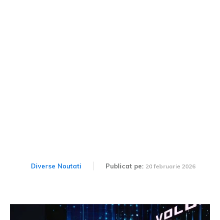
Mașina pe care românii o
visau în comunism revine
după 25 de ani, însă este
produsă în China.
Diverse Noutati
Publicat pe:
20 februarie 2026