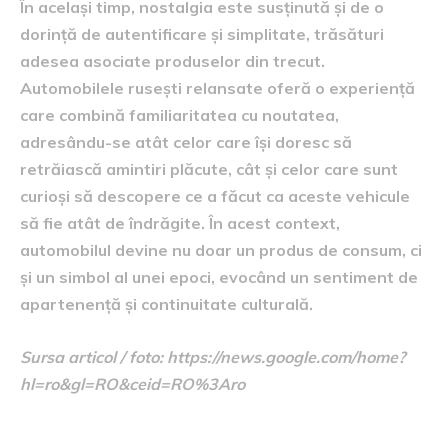
În același timp, nostalgia este susținută și de o
dorință de autentificare și simplitate, trăsături
adesea asociate produselor din trecut.
Automobilele rusești relansate oferă o experiență
care combină familiaritatea cu noutatea,
adresându-se atât celor care își doresc să
retrăiască amintiri plăcute, cât și celor care sunt
curioși să descopere ce a făcut ca aceste vehicule
să fie atât de îndrăgite. În acest context,
automobilul devine nu doar un produs de consum, ci
și un simbol al unei epoci, evocând un sentiment de
apartenență și continuitate culturală.
Sursa articol / foto: https://news.google.com/home?
hl=ro&gl=RO&ceid=RO%3Aro