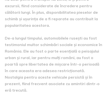
excursii, fiind considerate de încredere pentru
călătorii lungi. În plus, disponibilitatea pieselor de
schimb și ușurința de a fi reparate au contribuit la
popularitatea acestora.
De-a lungul timpului, automobilele rusești au fost
testimoniul multor schimbări sociale și economice în
România. Ele au fost o parte esențială a peisajului
urban și rural, iar pentru mulți români, au fost o
poartă spre libertatea de mișcare într-o perioadă
în care aceasta era adesea restricționată.
Nostalgia pentru aceste vehicule persistă și în
prezent, fiind frecvent asociate cu amintiri dintr-o
eră trecută.
Revenirea pe piață după 25