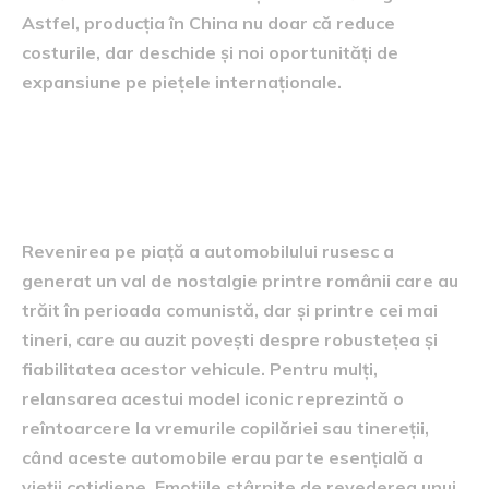
Astfel, producția în China nu doar că reduce
costurile, dar deschide și noi oportunități de
expansiune pe piețele internaționale.
Impactul asupra nostalgiei
românilor
Revenirea pe piață a automobilului rusesc a
generat un val de nostalgie printre românii care au
trăit în perioada comunistă, dar și printre cei mai
tineri, care au auzit povești despre robustețea și
fiabilitatea acestor vehicule. Pentru mulți,
relansarea acestui model iconic reprezintă o
reîntoarcere la vremurile copilăriei sau tinereții,
când aceste automobile erau parte esențială a
vieții cotidiene. Emoțiile stârnite de revederea unui