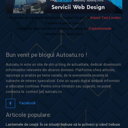
- Ai nevoie de transport aeroport in Anglia? Încearcă
Airport Taxi London
.
Calitate la prețul corect.
- Companie specializata in tranzactionarea de
Criptomonede
si
infrastructura blockchain.
Bun venit pe blogul Autoatu.ro !
Autoatu.ro este un site de știri și blog de actualitate, dedicat diseminării
informațiilor relevante din diverse domenii. Platforma oferă articole,
reportaje și analize pe teme variate, de la evenimente recente la
subiecte de interes specializat. Este un spațiu digital dedicat informării
și educației continue. Pentru orice întrebări sau sugestii, ne puteți
contacta la: contact [at] autoatu.ro
Facebook
Articole populare:
Lanternele de ceață: În ce situații trebuie să le activezi și când trebuie