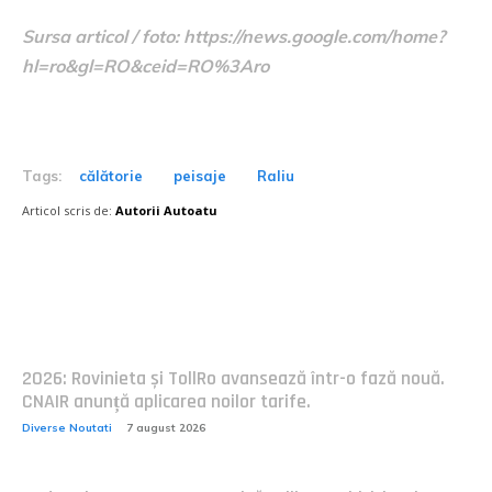
Sursa articol / foto: https://news.google.com/home?
hl=ro&gl=RO&ceid=RO%3Aro
Tags:
călătorie
peisaje
Raliu
Articol scris de:
Autorii Autoatu
Postari fresh:
2026: Rovinieta și TollRo avansează într-o fază nouă.
CNAIR anunță aplicarea noilor tarife.
Diverse Noutati
7 august 2026