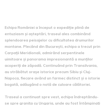
Drumul echipei către Monte-
Carlo
Echipa României a început o expediție plină de
entuziasm și așteptări, traseul ales combinând
splendoarea peisajelor cu dificultatea drumurilor
montane. Plecând din București, echipa a trecut prin
Carpații Meridionali, admirând serpentinele
uimitoare și panorama impresionantă a munților
acoperiți de zăpadă. Continuând prin Transilvania,
au străbătut orașe istorice precum Sibiu și Cluj-
Napoca, fiecare având un farmec distinct și o istorie
bogată, adăugând o notă de culoare călătoriei.
Traseul a continuat spre vest, echipa îndreptându-
se spre granița cu Ungaria, unde au fost întâmpinați