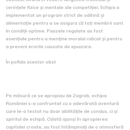
cerințele fizice și mentale ale competiției. Echipa a
implementat un program strict de odihnă și
alimentație pentru a se asigura că toți membrii sunt
în condiții optime. Pauzele regulate au fost
esențiale pentru a menține moralul ridicat și pentru
a preveni erorile cauzate de epuizare.
În pofida acestor obst
Aventura aproape de Zagreb
Pe măsură ce se apropiau de Zagreb, echipa
României s-a confruntat cu o adevărată aventură
care le-a testat nu doar abilitățile de condus, ci și
spiritul de echipă. Odată ajunși în apropierea
capitalei croate, au fost întâmpinați de o atmosferă