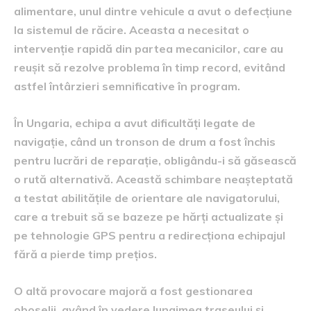
alimentare, unul dintre vehicule a avut o defecțiune
la sistemul de răcire. Aceasta a necesitat o
intervenție rapidă din partea mecanicilor, care au
reușit să rezolve problema în timp record, evitând
astfel întârzieri semnificative în program.
În Ungaria, echipa a avut dificultăți legate de
navigație, când un tronson de drum a fost închis
pentru lucrări de reparație, obligându-i să găsească
o rută alternativă. Această schimbare neașteptată
a testat abilitățile de orientare ale navigatorului,
care a trebuit să se bazeze pe hărți actualizate și
pe tehnologie GPS pentru a redirecționa echipajul
fără a pierde timp prețios.
O altă provocare majoră a fost gestionarea
oboselii, având în vedere lungimea traseului și