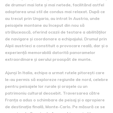
de drumuri mai late și mai netede, facilitând astfel
adoptarea unui stil de condus mai relaxat. După ce
au trecut prin Ungaria, au intrat în Austria, unde
peisajele montane au început din nou să
strălucească, oferind ocazii de testare a abilităților
de navigare și coordonare a echipajului. Drumul prin
Alpii austrieci a constituit o provocare reală, dar și o
experiență memorabilă datorită panoramelor
extraordinare și aerului proaspăt de munte.
Ajunși în Italia, echipa a urmat rutele pitorești care
le-au permis să exploreze regiunile de nord, celebre
pentru peisajele lor rurale și orașele cu un
patrimoniu cultural deosebit. Traversarea către
Franța a adus o schimbare de peisaj și o apropiere
de destinația finală, Monte-Carlo. Pe măsură ce se