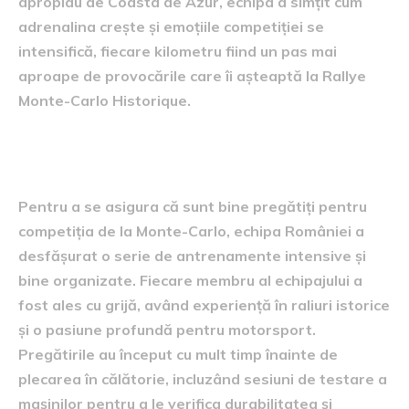
apropiau de Coasta de Azur, echipa a simțit cum
adrenalina crește și emoțiile competiției se
intensifică, fiecare kilometru fiind un pas mai
aproape de provocările care îi așteaptă la Rallye
Monte-Carlo Historique.
Pregătirile pentru competiție
Pentru a se asigura că sunt bine pregătiți pentru
competiția de la Monte-Carlo, echipa României a
desfășurat o serie de antrenamente intensive și
bine organizate. Fiecare membru al echipajului a
fost ales cu grijă, având experiență în raliuri istorice
și o pasiune profundă pentru motorsport.
Pregătirile au început cu mult timp înainte de
plecarea în călătorie, incluzând sesiuni de testare a
mașinilor pentru a le verifica durabilitatea și