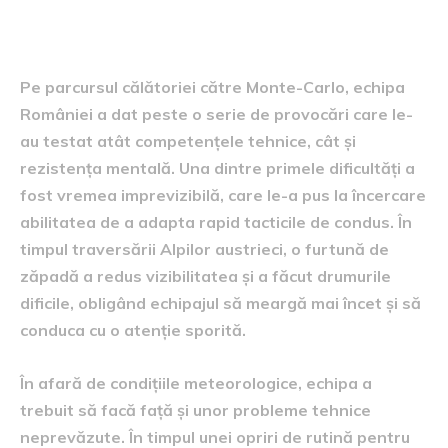
parcurs
Pe parcursul călătoriei către Monte-Carlo, echipa
României a dat peste o serie de provocări care le-
au testat atât competențele tehnice, cât și
rezistența mentală. Una dintre primele dificultăți a
fost vremea imprevizibilă, care le-a pus la încercare
abilitatea de a adapta rapid tacticile de condus. În
timpul traversării Alpilor austrieci, o furtună de
zăpadă a redus vizibilitatea și a făcut drumurile
dificile, obligând echipajul să meargă mai încet și să
conduca cu o atenție sporită.
În afară de condițiile meteorologice, echipa a
trebuit să facă față și unor probleme tehnice
neprevăzute. În timpul unei opriri de rutină pentru