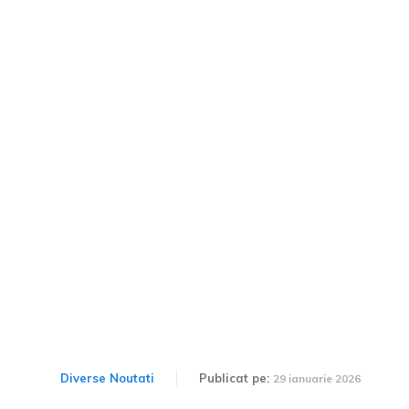
Echipa României se
îndreaptă către Rallye
Monte-Carlo Historique
2026, având un parcurs
plin de aventuri, aproape
de Zagreb.
Diverse Noutati
Publicat pe:
29 ianuarie 2026