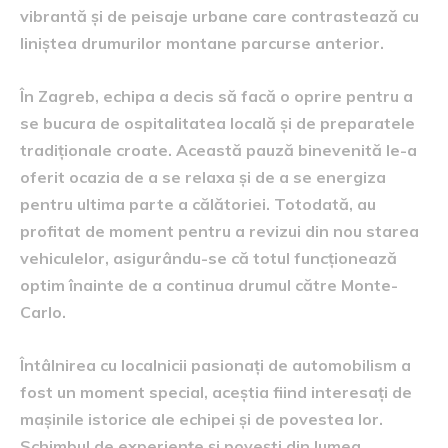
vibrantă și de peisaje urbane care contrastează cu
liniștea drumurilor montane parcurse anterior.
În Zagreb, echipa a decis să facă o oprire pentru a
se bucura de ospitalitatea locală și de preparatele
tradiționale croate. Această pauză binevenită le-a
oferit ocazia de a se relaxa și de a se energiza
pentru ultima parte a călătoriei. Totodată, au
profitat de moment pentru a revizui din nou starea
vehiculelor, asigurându-se că totul funcționează
optim înainte de a continua drumul către Monte-
Carlo.
Întâlnirea cu localnicii pasionați de automobilism a
fost un moment special, aceștia fiind interesați de
mașinile istorice ale echipei și de povestea lor.
Schimbul de experiențe și povești din lumea