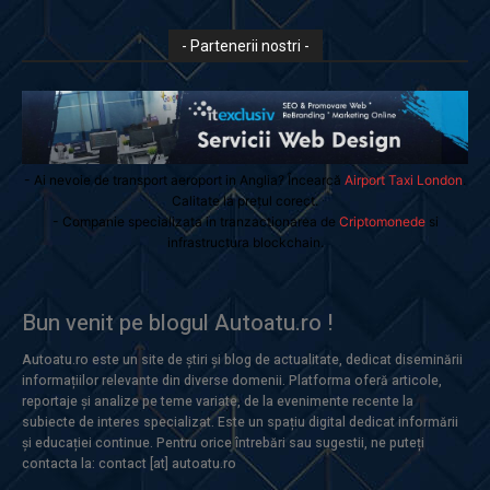
- Partenerii nostri -
- Ai nevoie de transport aeroport in Anglia? Încearcă
Airport Taxi London
.
Calitate la prețul corect.
- Companie specializata in tranzactionarea de
Criptomonede
si
infrastructura blockchain.
Bun venit pe blogul Autoatu.ro !
Autoatu.ro este un site de știri și blog de actualitate, dedicat diseminării
informațiilor relevante din diverse domenii. Platforma oferă articole,
reportaje și analize pe teme variate, de la evenimente recente la
subiecte de interes specializat. Este un spațiu digital dedicat informării
și educației continue. Pentru orice întrebări sau sugestii, ne puteți
contacta la: contact [at] autoatu.ro