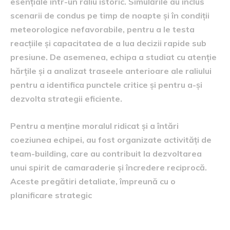
esențiale într-un raliu istoric. Simulările au inclus
scenarii de condus pe timp de noapte și în condiții
meteorologice nefavorabile, pentru a le testa
reacțiile și capacitatea de a lua decizii rapide sub
presiune. De asemenea, echipa a studiat cu atenție
hărțile și a analizat traseele anterioare ale raliului
pentru a identifica punctele critice și pentru a-și
dezvolta strategii eficiente.
Pentru a menține moralul ridicat și a întări
coeziunea echipei, au fost organizate activități de
team-building, care au contribuit la dezvoltarea
unui spirit de camaraderie și încredere reciprocă.
Aceste pregătiri detaliate, împreună cu o
planificare strategic
Provocările întâmpinate pe