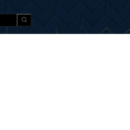
Afaceri si Industrii
Cultura si 
iri si noutati despre:
peis