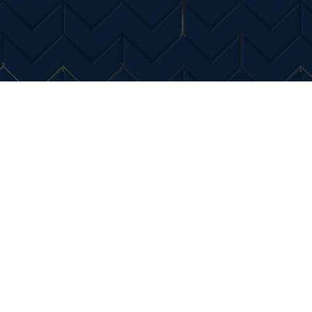
Entertainment
Diverse Noutati
Home & Dec
aje