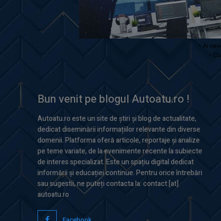
- Ai nev
- Co
Bun venit pe blogul Autoatu.ro !
Autoatu.ro este un site de știri și blog de actualitate,
dedicat diseminării informațiilor relevante din diverse
domenii. Platforma oferă articole, reportaje și analize
pe teme variate, de la evenimente recente la subiecte
de interes specializat. Este un spațiu digital dedicat
informării și educației continue. Pentru orice întrebări
sau sugestii, ne puteți contacta la: contact [at]
autoatu.ro
Facebook