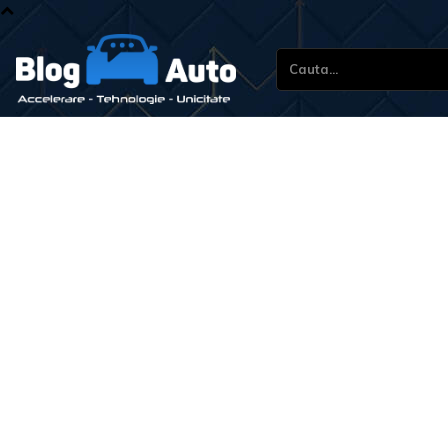
Cauta...
St