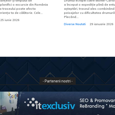
nțelor și timpului de
Drumul echipei către Monte-Carl
 planifici o excursie din România
a început o expediție plină de ent
ia traseului poate afecta
așteptări, traseul ales combinân
iența ta de călătorie. Cele...
peisajelor cu dificultatea drumuri
Plecând...
25 iunie 2026
Diverse Noutati
29 ianuarie 2026
- Partenerii nostri -