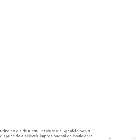
Spania va conta pe cele mai
Care este
excelente insule din Europa în
spre Greci
2026, întrecând Grecia și
Vama Vech
Italia.
neajunsuri
itinerar.
Principalele destinații insulare ale Spaniei Spania
dispune de o selecție impresionantă de insule care