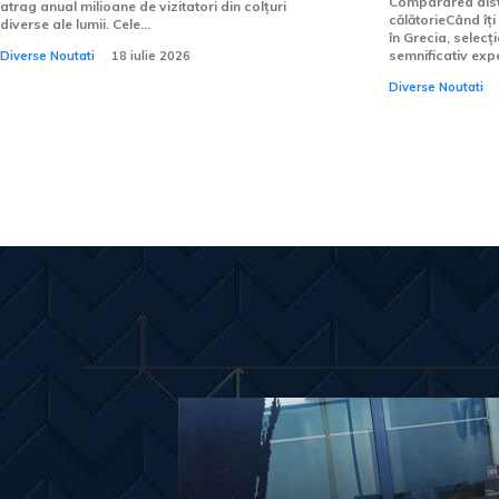
Compararea dista
atrag anual milioane de vizitatori din colțuri
călătorieCând îți
diverse ale lumii. Cele...
în Grecia, selecț
semnificativ exper
Diverse Noutati
18 iulie 2026
Diverse Noutati