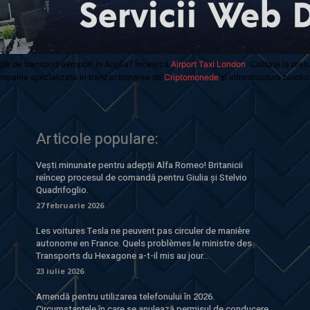
oie de transport aeroport in Anglia? Încearcă
Airport Taxi London
. Calitate la preț
mpanie specializata in tranzactionarea de
Criptomonede
si infrastructura blockc
Articole populare:
Vești minunate pentru adepții Alfa Romeo! Britanicii
reîncep procesul de comandă pentru Giulia și Stelvio
Quadrifoglio.
27 februarie 2026
Les voitures Tesla ne peuvent pas circuler de manière
autonome en France. Quels problèmes le ministre des
Transports du Hexagone a-t-il mis au jour...
23 iulie 2026
Amendă pentru utilizarea telefonului în 2026.
Circumstanțele în care se anulează permisul de conducere.