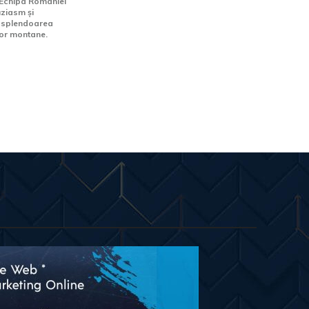
oEchipa României
uziasm și
d splendoarea
lor montane.