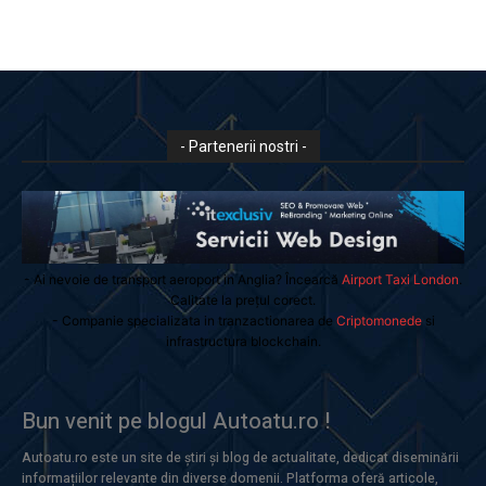
- Partenerii nostri -
- Ai nevoie de transport aeroport in Anglia? Încearcă
Airport Taxi London
.
Calitate la prețul corect.
- Companie specializata in tranzactionarea de
Criptomonede
si
infrastructura blockchain.
Bun venit pe blogul Autoatu.ro !
Autoatu.ro este un site de știri și blog de actualitate, dedicat diseminării
informațiilor relevante din diverse domenii. Platforma oferă articole,