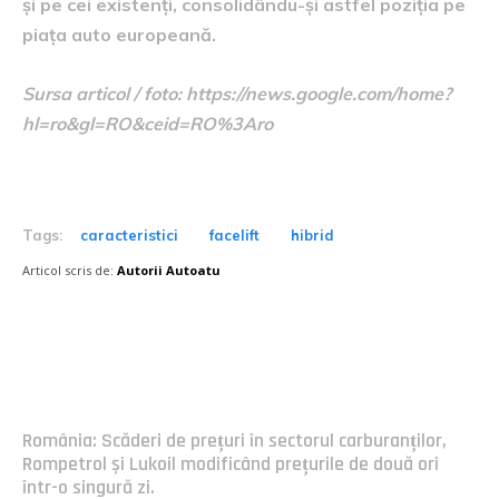
și pe cei existenți, consolidându-și astfel poziția pe
piața auto europeană.
Sursa articol / foto: https://news.google.com/home?
hl=ro&gl=RO&ceid=RO%3Aro
Tags:
caracteristici
facelift
hibrid
Articol scris de:
Autorii Autoatu
Postari fresh:
România: Scăderi de prețuri în sectorul carburanților,
Rompetrol și Lukoil modificând prețurile de două ori
într-o singură zi.