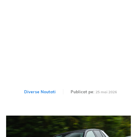
Skoda Fabia va beneficia
de un update estetic și de
un motor hibrid.
Diverse Noutati
Publicat pe:
25 mai 2026