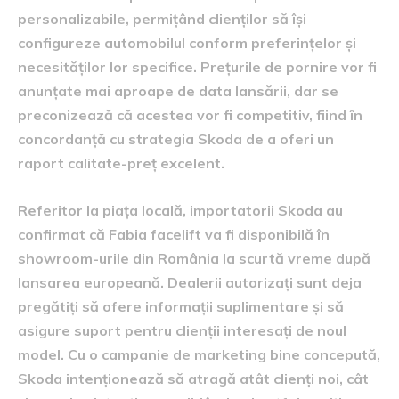
personalizabile, permițând clienților să își
configureze automobilul conform preferințelor și
necesităților lor specifice. Prețurile de pornire vor fi
anunțate mai aproape de data lansării, dar se
preconizează că acestea vor fi competitiv, fiind în
concordanță cu strategia Skoda de a oferi un
raport calitate-preț excelent.
Referitor la piața locală, importatorii Skoda au
confirmat că Fabia facelift va fi disponibilă în
showroom-urile din România la scurtă vreme după
lansarea europeană. Dealerii autorizați sunt deja
pregătiți să ofere informații suplimentare și să
asigure suport pentru clienții interesați de noul
model. Cu o campanie de marketing bine concepută,
Skoda intenționează să atragă atât clienți noi, cât