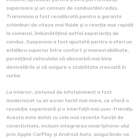
superioare și un consum de combustibil redus.
Transmisia a fost recalibrată pentru a garanta
schimburi de viteze mai fluide și o reacție mai rapidă
la comenzi, îmbunătățind astfel experiența de
condus. Suspensia a fost ajustată pentru a oferi un
echilibru superior între confort și manevrabilitate,
permițând vehiculului să absoarbă mai bine
denivelările și să asigure o stabilitate crescută în
curbe.
La interior, sistemul de infotainment a fost
modernizat cu un ecran tactil mai mare, ce oferă o
rezoluție superioară și o interfață mai user-friendly.
Acesta este dotat cu cele mai recente funcții de
conectivitate, inclusiv integrarea smartphone-ului
prin Apple CarPlay și Android Auto, asigurându-se