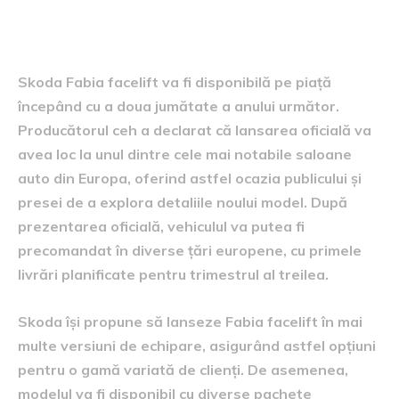
Disponibilitate și lansare pe
piață
Skoda Fabia facelift va fi disponibilă pe piață
începând cu a doua jumătate a anului următor.
Producătorul ceh a declarat că lansarea oficială va
avea loc la unul dintre cele mai notabile saloane
auto din Europa, oferind astfel ocazia publicului și
presei de a explora detaliile noului model. După
prezentarea oficială, vehiculul va putea fi
precomandat în diverse țări europene, cu primele
livrări planificate pentru trimestrul al treilea.
Skoda își propune să lanseze Fabia facelift în mai
multe versiuni de echipare, asigurând astfel opțiuni
pentru o gamă variată de clienți. De asemenea,
modelul va fi disponibil cu diverse pachete