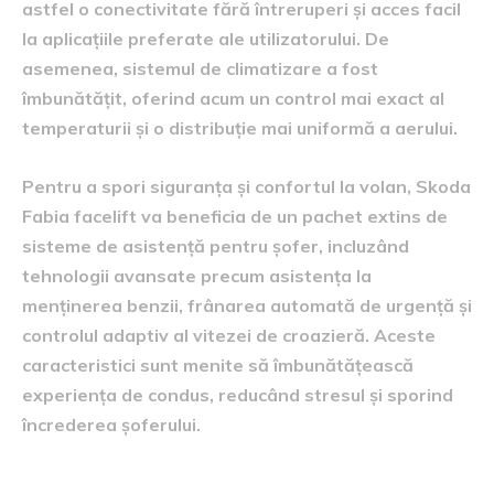
astfel o conectivitate fără întreruperi și acces facil
la aplicațiile preferate ale utilizatorului. De
asemenea, sistemul de climatizare a fost
îmbunătățit, oferind acum un control mai exact al
temperaturii și o distribuție mai uniformă a aerului.
Pentru a spori siguranța și confortul la volan, Skoda
Fabia facelift va beneficia de un pachet extins de
sisteme de asistență pentru șofer, incluzând
tehnologii avansate precum asistența la
menținerea benzii, frânarea automată de urgență și
controlul adaptiv al vitezei de croazieră. Aceste
caracteristici sunt menite să îmbunătățească
experiența de condus, reducând stresul și sporind
încrederea șoferului.