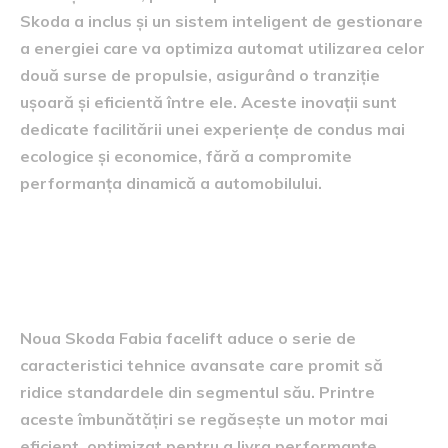
Skoda a inclus și un sistem inteligent de gestionare
a energiei care va optimiza automat utilizarea celor
două surse de propulsie, asigurând o tranziție
ușoară și eficientă între ele. Aceste inovații sunt
dedicate facilitării unei experiențe de condus mai
ecologice și economice, fără a compromite
performanța dinamică a automobilului.
Caracteristici tehnice
îmbunătățite
Noua Skoda Fabia facelift aduce o serie de
caracteristici tehnice avansate care promit să
ridice standardele din segmentul său. Printre
aceste îmbunătățiri se regăsește un motor mai
eficient, optimizat pentru a livra performanțe