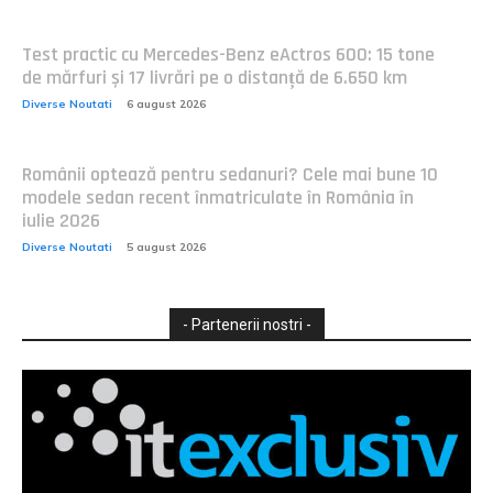
Test practic cu Mercedes-Benz eActros 600: 15 tone
de mărfuri și 17 livrări pe o distanță de 6.650 km
Diverse Noutati
6 august 2026
Românii optează pentru sedanuri? Cele mai bune 10
modele sedan recent înmatriculate în România în
iulie 2026
Diverse Noutati
5 august 2026
- Partenerii nostri -