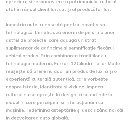
apreciere și recunoaștere a patrimoniului cultural,
atât în rândul clienților, cât și al producătorilor.
Industria auto, cunoscută pentru inovația sa
tehnologică, beneficiază enorm de pe urma unor
astfel de proiecte, care adaugă un strat
suplimentar de adâncime și semnificație fiecărui
vehicul produs. Prin combinarea tradițiilor cu
tehnologia modernă, Ferrari 12Cilindri Tailor Made
reușește să ofere nu doar un produs de lux, ci și o
experiență culturală autentică, care vorbește
despre istorie, identitate și viziune. Impactul
cultural nu se oprește la design, ci se extinde la
modul în care percepem și interacționăm cu
mașinile, redefinind așteptările și deschizând noi căi
în dezvoltarea auto globală.