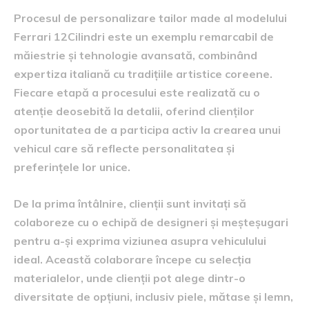
Procesul de personalizare tailor made al modelului
Ferrari 12Cilindri este un exemplu remarcabil de
măiestrie și tehnologie avansată, combinând
expertiza italiană cu tradițiile artistice coreene.
Fiecare etapă a procesului este realizată cu o
atenție deosebită la detalii, oferind clienților
oportunitatea de a participa activ la crearea unui
vehicul care să reflecte personalitatea și
preferințele lor unice.
De la prima întâlnire, clienții sunt invitați să
colaboreze cu o echipă de designeri și meșteșugari
pentru a-și exprima viziunea asupra vehiculului
ideal. Această colaborare începe cu selecția
materialelor, unde clienții pot alege dintr-o
diversitate de opțiuni, inclusiv piele, mătase și lemn,