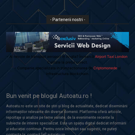
- Partenerii nostri -
- Ai nevoie de transport aeroport in Anglia? Încearcă
Airport Taxi London
.
Calitate la prețul corect.
- Companie specializata in tranzactionarea de
Criptomonede
si
infrastructura blockchain.
Bun venit pe blogul Autoatu.ro !
Autoatu.ro este un site de știri și blog de actualitate, dedicat diseminării
informațiilor relevante din diverse domenii. Platforma oferă articole,
reportaje și analize pe teme variate, de la evenimente recente la
subiecte de interes specializat. Este un spațiu digital dedicat informării
și educației continue. Pentru orice întrebări sau sugestii, ne puteți
contacta la: contact [at] autoatu.ro