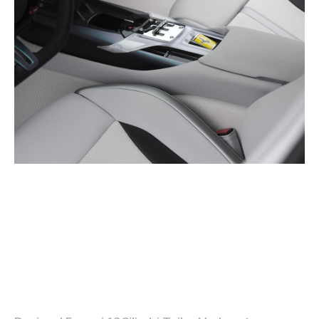
Influențele coreene în
designul Ferrari