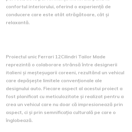
confortul interiorului, oferind o experiență de
conducere care este atât atrăgătoare, cât și
relaxantă.
detalii despre proiectul unic
Proiectul unic Ferrari 12Cilindri Tailor Made
reprezintă o colaborare strânsă între designerii
italieni și meșteșugarii coreeni, rezultând un vehicul
care depășește limitele convenționale ale
designului auto. Fiecare aspect al acestui proiect a
fost planificat cu meticulozitate și realizat pentru a
crea un vehicul care nu doar că impresionează prin
aspect, ci și prin semnificația culturală pe care o
înglobează.