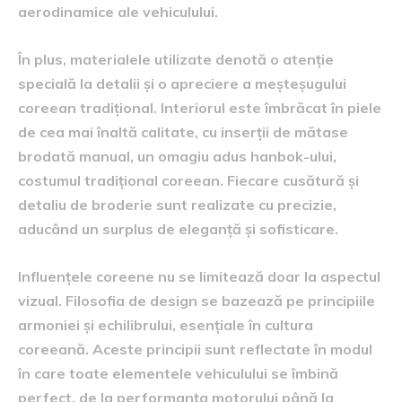
aerodinamice ale vehiculului.
În plus, materialele utilizate denotă o atenție
specială la detalii și o apreciere a meșteșugului
coreean tradițional. Interiorul este îmbrăcat în piele
de cea mai înaltă calitate, cu inserții de mătase
brodată manual, un omagiu adus hanbok-ului,
costumul tradițional coreean. Fiecare cusătură și
detaliu de broderie sunt realizate cu precizie,
aducând un surplus de eleganță și sofisticare.
Influențele coreene nu se limitează doar la aspectul
vizual. Filosofia de design se bazează pe principiile
armoniei și echilibrului, esențiale în cultura
coreeană. Aceste principii sunt reflectate în modul
în care toate elementele vehiculului se îmbină
perfect, de la performanța motorului până la