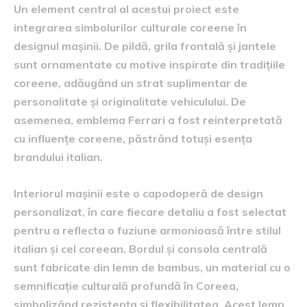
Un element central al acestui proiect este
integrarea simbolurilor culturale coreene în
designul mașinii. De pildă, grila frontală și jantele
sunt ornamentate cu motive inspirate din tradițiile
coreene, adăugând un strat suplimentar de
personalitate și originalitate vehiculului. De
asemenea, emblema Ferrari a fost reinterpretată
cu influențe coreene, păstrând totuși esența
brandului italian.
Interiorul mașinii este o capodoperă de design
personalizat, în care fiecare detaliu a fost selectat
pentru a reflecta o fuziune armonioasă între stilul
italian și cel coreean. Bordul și consola centrală
sunt fabricate din lemn de bambus, un material cu o
semnificație culturală profundă în Coreea,
simbolizând rezistența și flexibilitatea. Acest lemn,