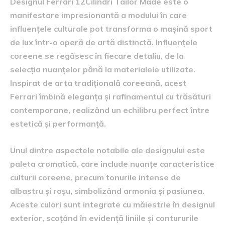
Designul Ferrari 12Cilindri Tailor Made este o
manifestare impresionantă a modului în care
influențele culturale pot transforma o mașină sport
de lux într-o operă de artă distinctă. Influențele
coreene se regăsesc în fiecare detaliu, de la
selecția nuanțelor până la materialele utilizate.
Inspirat de arta tradițională coreeană, acest
Ferrari îmbină eleganța și rafinamentul cu trăsături
contemporane, realizând un echilibru perfect între
estetică și performanță.
Unul dintre aspectele notabile ale designului este
paleta cromatică, care include nuanțe caracteristice
culturii coreene, precum tonurile intense de
albastru și roșu, simbolizând armonia și pasiunea.
Aceste culori sunt integrate cu măiestrie în designul
exterior, scoțând în evidență liniile și contururile