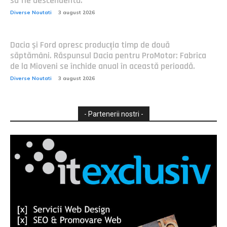
să fie descendentă.
Diverse Noutati
3 august 2026
Dacia și Ford opresc producția timp de două
săptămâni. Răspunsul Dacia pentru ProMotor: Fabrica
de la Mioveni se închide anual în această perioadă.
Diverse Noutati
3 august 2026
- Partenerii nostri -