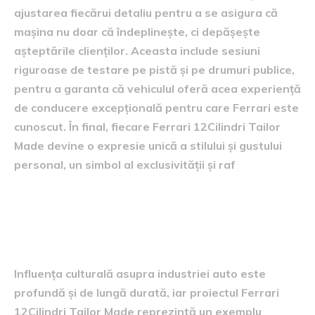
ajustarea fiecărui detaliu pentru a se asigura că
mașina nu doar că îndeplinește, ci depășește
așteptările clienților. Aceasta include sesiuni
riguroase de testare pe pistă și pe drumuri publice,
pentru a garanta că vehiculul oferă acea experiență
de conducere excepțională pentru care Ferrari este
cunoscut. În final, fiecare Ferrari 12Cilindri Tailor
Made devine o expresie unică a stilului și gustului
personal, un simbol al exclusivității și raf
impactul cultural asupra
industriei auto
Influența culturală asupra industriei auto este
profundă și de lungă durată, iar proiectul Ferrari
12Cilindri Tailor Made reprezintă un exemplu