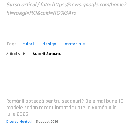
Sursa articol / foto: https://news.google.com/home?
hl=ro&gl=RO&ceid=RO%3Aro
Tags:
culori
design
materiale
Articol scris de:
Autorii Autoatu
Postari fresh:
Românii optează pentru sedanuri? Cele mai bune 10
modele sedan recent înmatriculate în România în
iulie 2026
Diverse Noutati
5 august 2026