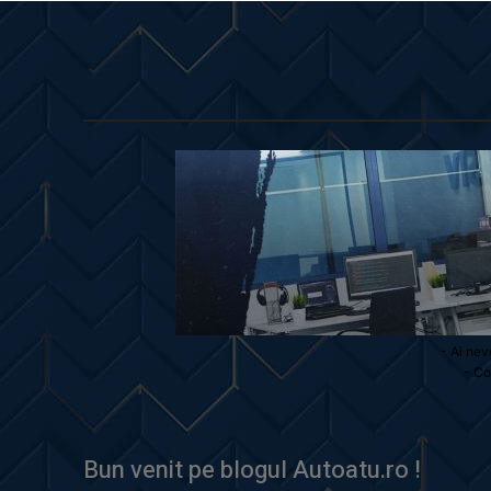
- Ai nev
- Co
Bun venit pe blogul Autoatu.ro !