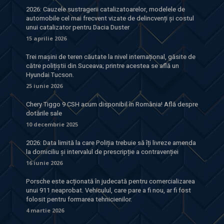
2026: Cauzele sustragerii catalizatoarelor, modelele de
automobile cel mai frecvent vizate de delincvenți și costul
unui catalizator pentru Dacia Duster
15 aprilie 2026
Trei mașini de teren căutate la nivel internațional, găsite de
către polițiștii din Suceava; printre acestea se află un
Hyundai Tucson.
25 iunie 2026
Chery Tiggo 9 CSH acum disponibil în România! Află despre
dotările sale
10 decembrie 2025
2026: Data limită la care Poliția trebuie să îți livreze amenda
la domiciliu și intervalul de prescripție a contravenției
16 iunie 2026
Porsche este acționată în judecată pentru comercializarea
unui 911 neaprobat. Vehiculul, care pare a fi nou, ar fi fost
folosit pentru formarea tehnicienilor.
4 martie 2026