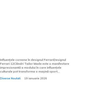
Ferrari 12Cilindri Tailor Made:
Un Proiect Exclusiv cu
Elemente Coreene
Influențele coreene în designul FerrariDesignul
Ferrari 12Cilindri Tailor Made este o manifestare
impresionantă a modului în care influențele
culturale pot transforma o mașină sport...
Diverse Noutati
19 ianuarie 2026