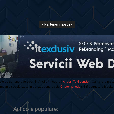
- Partenerii nostri -
oie de transport aeroport in Anglia? Încearcă
Airport Taxi London
. Calitate la preț
mpanie specializata in tranzactionarea de
Criptomonede
si infrastructura blockc
Articole populare: