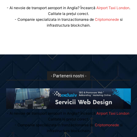
- Ai nevoie de transport aeroport in Anglia? Încearcă
Airport Taxi London
.
Calitate la prețul corect.
- Companie specializata in tranzactionarea de
Criptomonede
si
infrastructura blockchain.
- Partenerii nostri -
- Ai nevoie de transport aeroport in Anglia? Încearcă
Airport Taxi London
.
Calitate la prețul corect.
- Companie specializata in tranzactionarea de
Criptomonede
si
infrastructura blockchain.