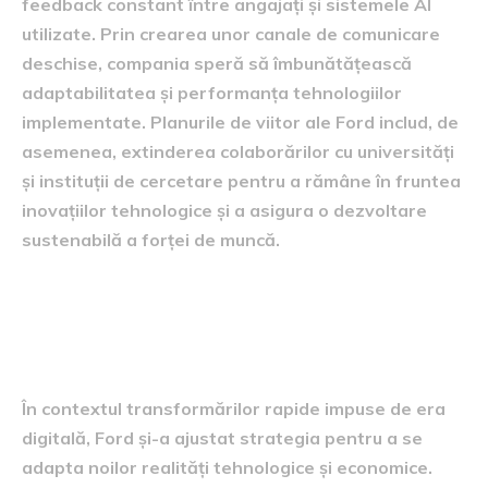
feedback constant între angajați și sistemele AI
utilizate. Prin crearea unor canale de comunicare
deschise, compania speră să îmbunătățească
adaptabilitatea și performanța tehnologiilor
implementate. Planurile de viitor ale Ford includ, de
asemenea, extinderea colaborărilor cu universități
și instituții de cercetare pentru a rămâne în fruntea
inovațiilor tehnologice și a asigura o dezvoltare
sustenabilă a forței de muncă.
Adaptarea strategiei Ford în
era digitală
În contextul transformărilor rapide impuse de era
digitală, Ford și-a ajustat strategia pentru a se
adapta noilor realități tehnologice și economice.