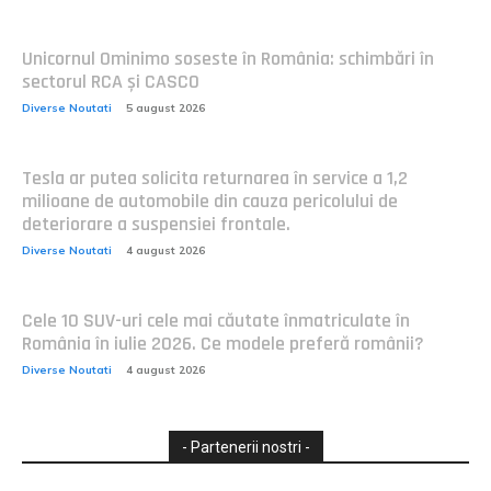
Unicornul Ominimo soseste în România: schimbări în
sectorul RCA și CASCO
Diverse Noutati
5 august 2026
Tesla ar putea solicita returnarea în service a 1,2
milioane de automobile din cauza pericolului de
deteriorare a suspensiei frontale.
Diverse Noutati
4 august 2026
Cele 10 SUV-uri cele mai căutate înmatriculate în
România în iulie 2026. Ce modele preferă românii?
Diverse Noutati
4 august 2026
- Partenerii nostri -