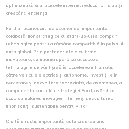
optimizează și procesele interne, reducând risipa și
crescând eficiența.
Ford a recunoscut, de asemenea, importanța
colaborărilor strategice cu start-up-uri și companii
tehnologice pentru a rămâne competitivă în peisajul
auto global. Prin parteneriatele cu firme
inovatoare, compania speră să acceseze
tehnologiile de vârf și să își accelereze tranziția
către vehicule electrice și autonome. Investițiile în
cercetare și dezvoltare reprezintă, de asemenea, o
componentă crucială a strategiei Ford, având ca
scop stimularea inovației interne și dezvoltarea
unor soluții sustenabile pentru viitor.
O altă direcție importantă este crearea unui
ecosistem digital integrat care să conecteze