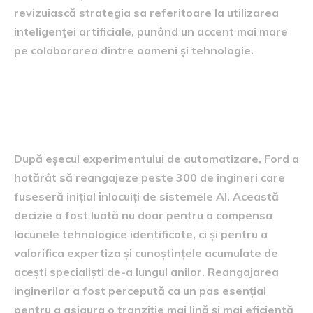
revizuiască strategia sa referitoare la utilizarea
inteligenței artificiale, punând un accent mai mare
pe colaborarea dintre oameni și tehnologie.
Reangajarea inginerilor și
planurile de viitor
După eșecul experimentului de automatizare, Ford a
hotărât să reangajeze peste 300 de ingineri care
fuseseră inițial înlocuiți de sistemele AI. Această
decizie a fost luată nu doar pentru a compensa
lacunele tehnologice identificate, ci și pentru a
valorifica expertiza și cunoștințele acumulate de
acești specialiști de-a lungul anilor. Reangajarea
inginerilor a fost percepută ca un pas esențial
pentru a asigura o tranziție mai lină și mai eficientă