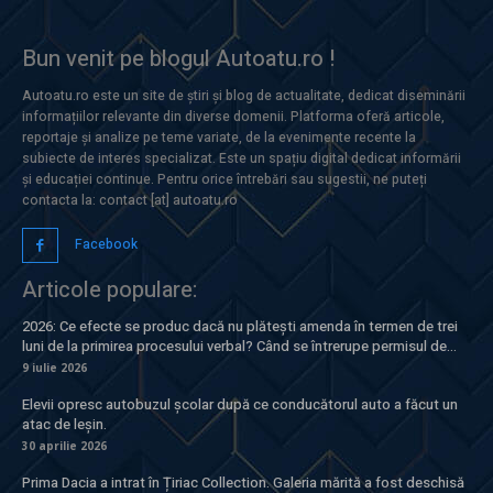
Bun venit pe blogul Autoatu.ro !
Autoatu.ro este un site de știri și blog de actualitate, dedicat diseminării
informațiilor relevante din diverse domenii. Platforma oferă articole,
reportaje și analize pe teme variate, de la evenimente recente la
subiecte de interes specializat. Este un spațiu digital dedicat informării
și educației continue. Pentru orice întrebări sau sugestii, ne puteți
contacta la: contact [at] autoatu.ro
Facebook
Articole populare:
2026: Ce efecte se produc dacă nu plătești amenda în termen de trei
luni de la primirea procesului verbal? Când se întrerupe permisul de...
9 iulie 2026
Elevii opresc autobuzul școlar după ce conducătorul auto a făcut un
atac de leșin.
30 aprilie 2026
Prima Dacia a intrat în Țiriac Collection. Galeria mărită a fost deschisă