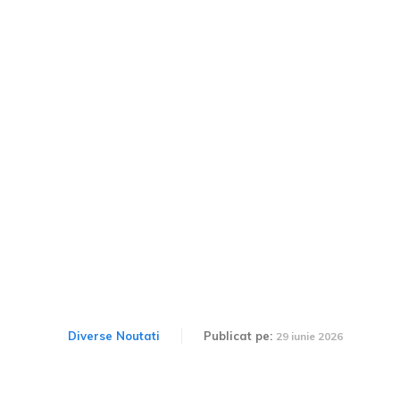
Ford recunoaște limitările
inteligenței artificiale. Mai
mult de 300 de ingineri au
fost reînnoiți după un
experiment nereușit.
Diverse Noutati
Publicat pe:
29 iunie 2026