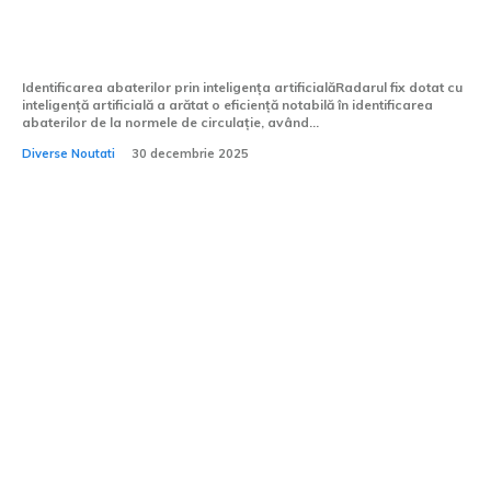
artificială a identificat mai mult de 1.000
de încălcări în doar 4 zile.
Identificarea abaterilor prin inteligența artificialăRadarul fix dotat cu
inteligență artificială a arătat o eficiență notabilă în identificarea
abaterilor de la normele de circulație, având...
Diverse Noutati
30 decembrie 2025