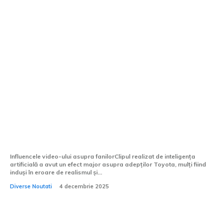
Un videoclip creat prin inteligență
artificială a indus în eroare admiratorii
Toyota
Influencele video-ului asupra fanilorClipul realizat de inteligența
artificială a avut un efect major asupra adepților Toyota, mulți fiind
induși în eroare de realismul și...
Diverse Noutati
4 decembrie 2025