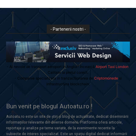
- Partenerii nostri -
- Ai nevoie de transport aeroport in Anglia? Încearcă
Airport Taxi London
.
Calitate la prețul corect.
- Companie specializata in tranzactionarea de
Criptomonede
si
infrastructura blockchain.
Bun venit pe blogul Autoatu.ro !
Autoatu.ro este un site de știri și blog de actualitate, dedicat diseminării
informațiilor relevante din diverse domenii. Platforma oferă articole,
reportaje și analize pe teme variate, de la evenimente recente la
subiecte de interes specializat. Este un spațiu digital dedicat informării