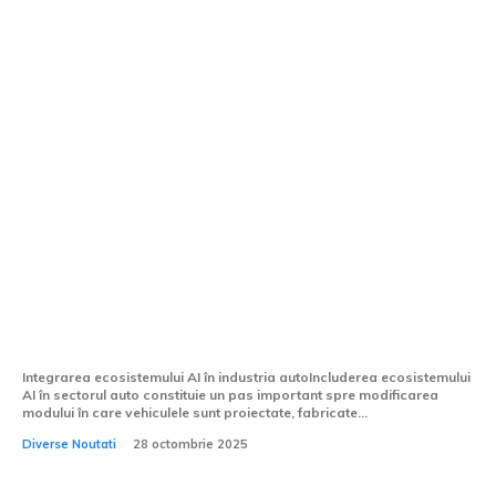
BYD și HONOR impulsionează trecerea la
vehicule complet interconectate în cadrul
ecosistemului inteligenței artificiale
Integrarea ecosistemului AI în industria autoIncluderea ecosistemului
AI în sectorul auto constituie un pas important spre modificarea
modului în care vehiculele sunt proiectate, fabricate...
Diverse Noutati
28 octombrie 2025