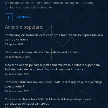
și educației continue. Pentru orice întrebări sau sugestii, ne puteți
contacta la: contact [at] autoatu.ro
Facebook
Articole populare:
Primul oraș din România care va adopta tram-trenul: Ce reprezintă și în
ce mod va opera
19 aprilie 2026
Pardoseli și finisaje rafinate. Eleganța la nivelul solului
29 septembrie 2025
Mașini de ocazie pe care le poți comercializa la o valoare superioară
față de prețul de cumpărare. Raportul cuprinde România.
25 decembrie 2025
Pornește fabricarea noului Nissan Leaf! Ce distanță va putea parcurge
acest model?
16 decembrie 2025
Cum se stabilește taxa TollRO? Ministerul Transporturilor cere
autorizarea achiziției camerelor.