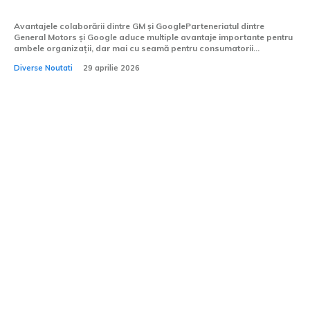
de vehicule cu inteligență artificială.
Avantajele colaborării dintre GM și GoogleParteneriatul dintre
General Motors și Google aduce multiple avantaje importante pentru
ambele organizații, dar mai cu seamă pentru consumatorii...
Diverse Noutati
29 aprilie 2026