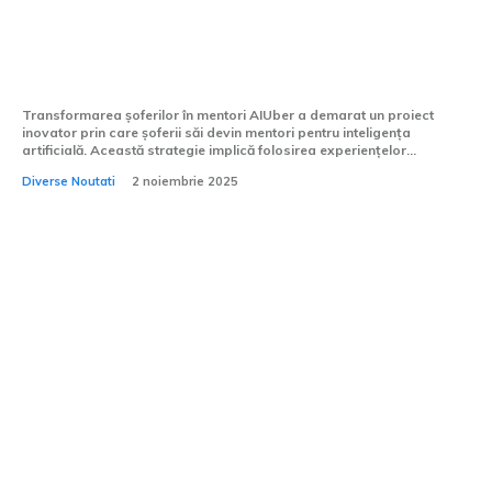
Uber își tranformă șoferii în mentori
pentru inteligența artificială. Acest nou
program este în stadiul de testare.
Transformarea șoferilor în mentori AIUber a demarat un proiect
inovator prin care șoferii săi devin mentori pentru inteligența
artificială. Această strategie implică folosirea experiențelor...
Diverse Noutati
2 noiembrie 2025