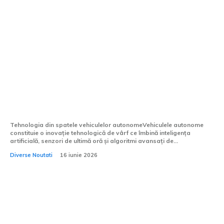
Mașinile fără pilot vor intra pe scena de
luptă. Cum se va schimba conflictul
viitorului, orchestrat de AI.
Tehnologia din spatele vehiculelor autonomeVehiculele autonome
constituie o inovație tehnologică de vârf ce îmbină inteligența
artificială, senzori de ultimă oră și algoritmi avansați de...
Diverse Noutati
16 iunie 2026