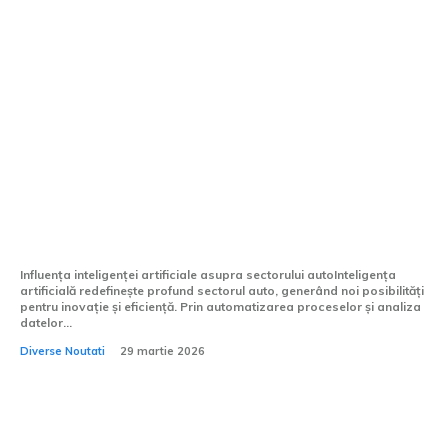
General Motors va incorpora inteligența
artificială în procedura de elaborare a
vehiculelor.
Influența inteligenței artificiale asupra sectorului autoInteligența
artificială redefinește profund sectorul auto, generând noi posibilități
pentru inovație și eficiență. Prin automatizarea proceselor și analiza
datelor...
Diverse Noutati
29 martie 2026