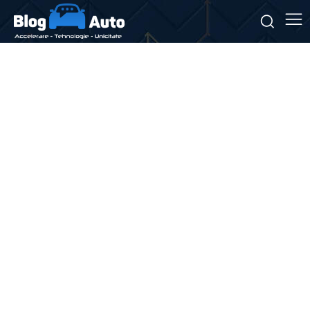
Stiri si noutati despre:
inteligenta artificiala