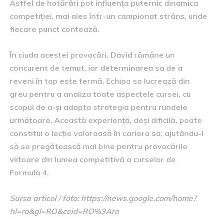
Astfel de hotărâri pot influența puternic dinamica
competiției, mai ales într-un campionat strâns, unde
fiecare punct contează.
În ciuda acestei provocări, David rămâne un
concurent de temut, iar determinarea sa de a
reveni în top este fermă. Echipa sa lucrează din
greu pentru a analiza toate aspectele cursei, cu
scopul de a-și adapta strategia pentru rundele
următoare. Această experiență, deși dificilă, poate
constitui o lecție valoroasă în cariera sa, ajutându-l
să se pregătească mai bine pentru provocările
viitoare din lumea competitivă a curselor de
Formula 4.
Sursa articol / foto: https://news.google.com/home?
hl=ro&gl=RO&ceid=RO%3Aro