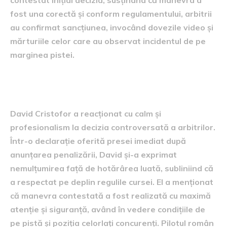
fost una corectă și conform regulamentului, arbitrii
au confirmat sancțiunea, invocând dovezile video și
mărturiile celor care au observat incidentul de pe
marginea pistei.
Reacția lui David Cristofor
David Cristofor a reacționat cu calm și
profesionalism la decizia controversată a arbitrilor.
Într-o declarație oferită presei imediat după
anunțarea penalizării, David și-a exprimat
nemulțumirea față de hotărârea luată, subliniind că
a respectat pe deplin regulile cursei. El a menționat
că manevra contestată a fost realizată cu maximă
atenție și siguranță, având în vedere condițiile de
pe pistă și poziția celorlați concurenți. Pilotul român