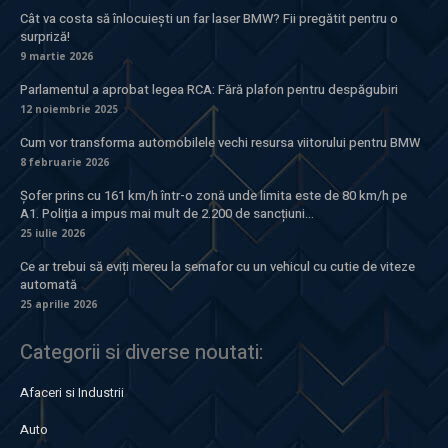
Cât va costa să înlocuiești un far laser BMW? Fii pregătit pentru o
surpriză!
9 martie 2026
Parlamentul a aprobat legea RCA: Fără plafon pentru despăgubiri
12 noiembrie 2025
Cum vor transforma automobilele vechi resursa viitorului pentru BMW
8 februarie 2026
Șofer prins cu 161 km/h într-o zonă unde limita este de 80 km/h pe
A1. Poliția a impus mai mult de 2.200 de sancțiuni...
25 iulie 2026
Ce ar trebui să eviți mereu la semafor cu un vehicul cu cutie de viteze
automată
25 aprilie 2026
Categorii si diverse noutati:
Afaceri si Industrii
Auto