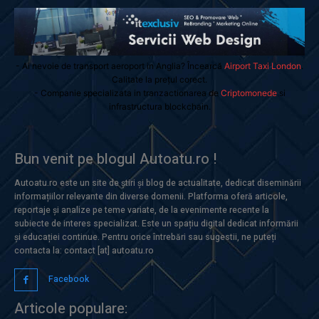
- Ai nevoie de transport aeroport in Anglia? Încearcă
Airport Taxi London
.
Calitate la prețul corect.
- Companie specializata in tranzactionarea de
Criptomonede
si
infrastructura blockchain.
Bun venit pe blogul Autoatu.ro !
Autoatu.ro este un site de știri și blog de actualitate, dedicat diseminării
informațiilor relevante din diverse domenii. Platforma oferă articole,
reportaje și analize pe teme variate, de la evenimente recente la
subiecte de interes specializat. Este un spațiu digital dedicat informării
și educației continue. Pentru orice întrebări sau sugestii, ne puteți
contacta la: contact [at] autoatu.ro
Facebook
Articole populare: