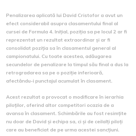
Penalizarea aplicată lui David Cristofor a avut un
efect considerabil asupra clasamentului final al
cursei de Formula 4. Inițial, poziția sa pe locul 2 ar fi
reprezentat un rezultat extraordinar și ar fi
consolidat poziția sa în clasamentul general al
campionatului. Cu toate acestea, adăugarea
secundelor de penalizare la timpul său final a dus la
retrogradarea sa pe o poziție inferioară,
afectându-i punctajul acumulat în clasament.
Acest rezultat a provocat o modificare în ierarhia
piloților, oferind altor competitori ocazia de a
avansa în clasament. Schimbările au fost resimțite
nu doar de David și echipa sa, ci și de ceilalți piloți
care au beneficiat de pe urma acestei sancțiuni.