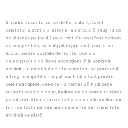
Rezultatele cursei
În cadrul recentei curse de Formula 4, David
Cristofor a avut o prestație remarcabilă, reușind să
se plaseze pe locul 2 pe circuit. Cursa a fost extrem
de competitivă, cu mulți piloți pricepuți care s-au
luptat pentru pozițiile de frunte. David a
demonstrat o abilitate excepțională în controlul
mașinii și a menținut un ritm constant pe parcursul
întregii competiții. Timpul său final a fost printre
cele mai rapide, ceea ce i-a permis să finalizeze
cursa în poziția a doua, înainte de aplicarea oricăror
penalizări. Atmosfera a fost plină de adrenalină, iar
fanii au fost martorii unor momente de intensitate
maximă pe pistă.