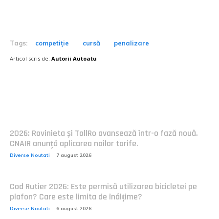
Tags:
competiție
cursă
penalizare
Articol scris de:
Autorii Autoatu
Postari fresh:
2026: Rovinieta și TollRo avansează într-o fază nouă.
CNAIR anunță aplicarea noilor tarife.
Diverse Noutati
7 august 2026
Cod Rutier 2026: Este permisă utilizarea bicicletei pe
plafon? Care este limita de înălțime?
Diverse Noutati
6 august 2026