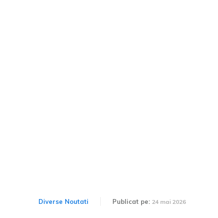
Formula 4: David Cristofor,
originar din România, a
ocupat poziția a 2-a pe
circuit, însă a fost
sancționat de oficiali. Ce s-
a întâmplat?
Diverse Noutati
Publicat pe:
24 mai 2026