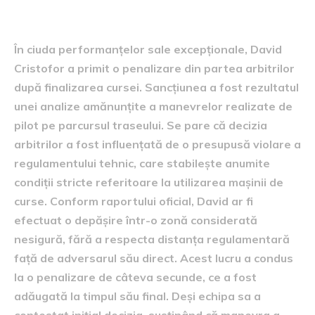
Detalii despre sancțiune
În ciuda performanțelor sale excepționale, David
Cristofor a primit o penalizare din partea arbitrilor
după finalizarea cursei. Sancțiunea a fost rezultatul
unei analize amănunțite a manevrelor realizate de
pilot pe parcursul traseului. Se pare că decizia
arbitrilor a fost influențată de o presupusă violare a
regulamentului tehnic, care stabilește anumite
condiții stricte referitoare la utilizarea mașinii de
curse. Conform raportului oficial, David ar fi
efectuat o depășire într-o zonă considerată
nesigură, fără a respecta distanța regulamentară
față de adversarul său direct. Acest lucru a condus
la o penalizare de câteva secunde, ce a fost
adăugată la timpul său final. Deși echipa sa a
contestat inițial decizia, susținând că manevra a