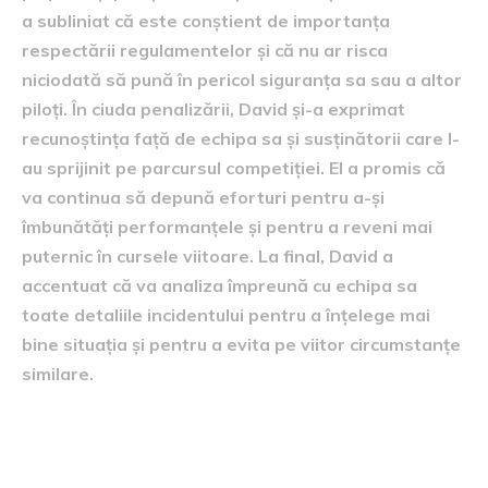
a subliniat că este conștient de importanța
respectării regulamentelor și că nu ar risca
niciodată să pună în pericol siguranța sa sau a altor
piloți. În ciuda penalizării, David și-a exprimat
recunoștința față de echipa sa și susținătorii care l-
au sprijinit pe parcursul competiției. El a promis că
va continua să depună eforturi pentru a-și
îmbunătăți performanțele și pentru a reveni mai
puternic în cursele viitoare. La final, David a
accentuat că va analiza împreună cu echipa sa
toate detaliile incidentului pentru a înțelege mai
bine situația și pentru a evita pe viitor circumstanțe
similare.
Impactul asupra
clasamentului final