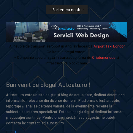
- Partenerii nostri -
- Ai nevoie de transport aeroport in Anglia? Încearcă
Airport Taxi London
.
Calitate la prețul corect.
- Companie specializata in tranzactionarea de
Criptomonede
si
infrastructura blockchain.
Bun venit pe blogul Autoatu.ro !
Autoatu.ro este un site de știri și blog de actualitate, dedicat diseminării
informațiilor relevante din diverse domenii. Platforma oferă articole,
reportaje și analize pe teme variate, de la evenimente recente la
subiecte de interes specializat. Este un spațiu digital dedicat informării
și educației continue. Pentru orice întrebări sau sugestii, ne puteți
contacta la: contact [at] autoatu.ro