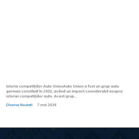
O bucată din istoria competițiilor Audi s-
a integrat în familia „Săgeților de
Argint”: germanii au renovat un Auto
Union Lucca.
Istoria competițiilor Auto UnionAuto Union a fost un grup auto
german constituit în 1932, având un impact considerabil asupra
istoriei competițiilor auto. Acest grup...
Diverse Noutati
7 mai 2026