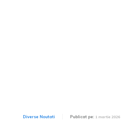
Foto / Un prototip
camuflat recent, surprins
în Pitești. Raționamentele
pentru care nu ar putea fi
Dacia C-Neo.
Diverse Noutati
Publicat pe:
1 martie 2026