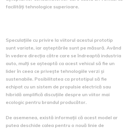
facilități tehnologice superioare.
speculații și așteptări viitoare
Speculațiile cu privire la viitorul acestui prototip
sunt variate, iar așteptările sunt pe măsură. Având
în vedere direcția către care se îndreaptă industria
auto, mulți se așteaptă ca acest vehicul să fie un
lider în ceea ce privește tehnologiile verzi și
sustenabile. Posibilitatea ca prototipul să fie
echipat cu un sistem de propulsie electrică sau
hibridă amplifică discuțiile despre un viitor mai
ecologic pentru brandul producător.
De asemenea, există informații că acest model ar
putea deschide calea pentru o nouă linie de