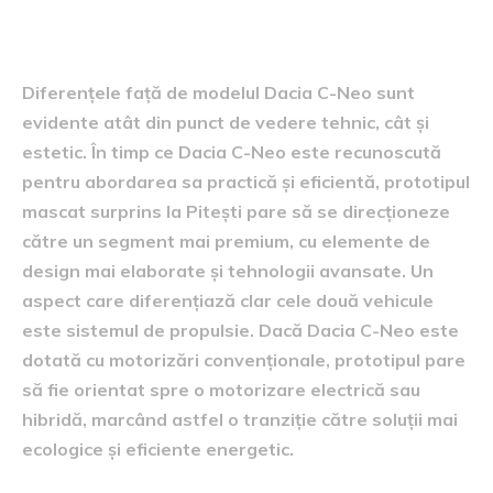
diferențe față de Dacia C-Neo
Diferențele față de modelul Dacia C-Neo sunt
evidente atât din punct de vedere tehnic, cât și
estetic. În timp ce Dacia C-Neo este recunoscută
pentru abordarea sa practică și eficientă, prototipul
mascat surprins la Pitești pare să se direcționeze
către un segment mai premium, cu elemente de
design mai elaborate și tehnologii avansate. Un
aspect care diferențiază clar cele două vehicule
este sistemul de propulsie. Dacă Dacia C-Neo este
dotată cu motorizări convenționale, prototipul pare
să fie orientat spre o motorizare electrică sau
hibridă, marcând astfel o tranziție către soluții mai
ecologice și eficiente energetic.