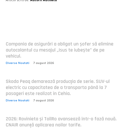
Postari fresh:
Compania de asigurări a obligat un șofer să elimine
autocolantul cu mesajul „Isus te iubește” de pe
vehicul.
Diverse Noutati
7 august 2026
Skoda Peaq demarează producția de serie. SUV-ul
electric cu capacitatea de a transporta până la 7
pasageri este realizat în Cehia.
Diverse Noutati
7 august 2026
2026: Rovinieta și TollRo avansează într-o fază nouă.
CNAIR anunță aplicarea noilor tarife.