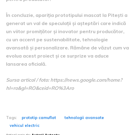
În concluzie, apariția prototipului mascat la Pitești a
generat un val de speculații și așteptări care indică
un viitor promițător și inovator pentru producător,
cu un accent pe sustenabilitate, tehnologie
avansată și personalizare. Rămâne de văzut cum va
evolua acest proiect și ce surprize va aduce
lansarea oficială.
Sursa articol / foto: https://news.google.com/home?
hl=ro&gl=RO&ceid=RO%3Aro
Tags:
prototip camuflat
tehnologii avansate
vehicul electric
Articol scris de:
Autorii Autoatu