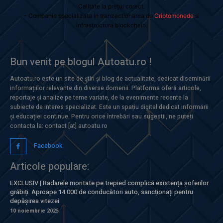
Calitate la prețul corect.
- Companie specializata in tranzactionarea de
Criptomonede
si
infrastructura blockchain.
Bun venit pe blogul Autoatu.ro !
Autoatu.ro este un site de știri și blog de actualitate, dedicat diseminării
informațiilor relevante din diverse domenii. Platforma oferă articole,
reportaje și analize pe teme variate, de la evenimente recente la
subiecte de interes specializat. Este un spațiu digital dedicat informării
și educației continue. Pentru orice întrebări sau sugestii, ne puteți
contacta la: contact [at] autoatu.ro
Facebook
Articole populare:
EXCLUSIV | Radarele montate pe trepied complică existența șoferilor
grăbiți: Aproape 14.000 de conducători auto, sancționați pentru
depășirea vitezei
10 noiembrie 2025