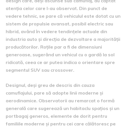
design care, deși ascunse sub camuflaj, au captat
atenția celor care l-au observat. Din punct de
vedere tehnic, se pare că vehiculul este dotat cu un
sistem de propulsie avansat, posibil electric sau
hibrid, având în vedere tendințele actuale din
industria auto și direcția de dezvoltare a majorității
producătorilor. Roțile par a fi de dimensiuni
generoase, sugerând un vehicul cu o gardă la sol
ridicată, ceea ce ar putea indica o orientare spre
segmentul SUV sau crossover.
Designul, deși greu de descris din cauza
camuflajului, pare să adopte linii moderne și
aerodinamice. Observatorii au remarcat o formă
generală care sugerează un habitaclu spațios și un
portbagaj generos, elemente de dorit pentru
familiile moderne și pentru cei care călătoresc pe