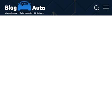
Stiri si noutati despre:
prototip camuflat