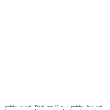
Foto / Un prototip camuflat recent,
surprins în Pitești. Raționamentele
pentru care nu ar putea fi Dacia C-Neo.
prototipul mascat la PiteștiÎn orașul Pitești, un prototip auto mascat a