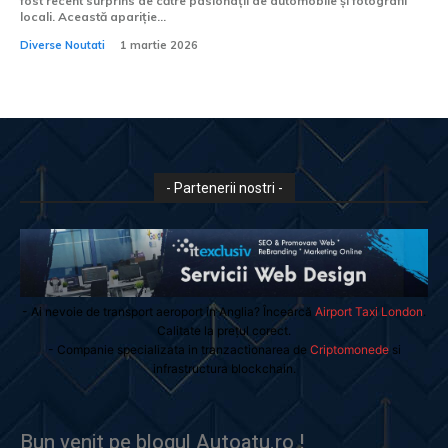
fost recent surprins de către pasionații de automobile și fotografii
locali. Această apariție...
Diverse Noutati
1 martie 2026
- Partenerii nostri -
- Ai nevoie de transport aeroport in Anglia? Încearcă
Airport Taxi London
.
Calitate la prețul corect.
- Companie specializata in tranzactionarea de
Criptomonede
si
infrastructura blockchain.
Bun venit pe blogul Autoatu.ro !