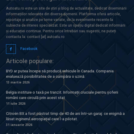
Autoatu.ro este un site de știri și blog de actualitate, dedicat diseminării
informațiilor relevante din diverse domenii. Platforma oferă articole,
reportaje și analize pe teme variate, de la evenimente recente la
subiecte de interes specializat. Este un spațiu digital dedicat informării
și educației continue. Pentru orice întrebări sau sugestii, ne puteți
contacta la: contact [at] autoatu.ro
Facebook
Articole populare:
BYD ar putea începe să producă vehicule în Canada. Compania
evaluează posibilitatea de a cumpăra o uzină.
13 martie 2026
Belgia instituie o taxă pe tranzit. Informații cruciale pentru șoferii
români care circulă prin acest stat
11 iulie 2026
Citroën BX a fost păstrat timp de 40 de ani într-un garaj: ce enigmă a
lăsat inginerul aerospațial care l-a pilotat.
31 ianuarie 2026