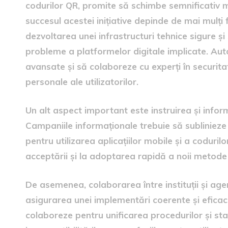
codurilor QR, promite să schimbe semnificativ 
succesul acestei inițiative depinde de mai mulți f
dezvoltarea unei infrastructuri tehnice sigure și
probleme a platformelor digitale implicate. Auto
avansate și să colaboreze cu experți în securit
personale ale utilizatorilor.
Un alt aspect important este instruirea și infor
Campaniile informaționale trebuie să sublinieze a
pentru utilizarea aplicațiilor mobile și a coduril
acceptării și la adoptarea rapidă a noii metode 
De asemenea, colaborarea între instituții și ag
asigurarea unei implementări coerente și eficace
colaboreze pentru unificarea procedurilor și st