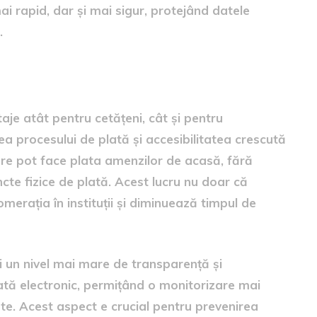
ai rapid, dar și mai sigur, protejând datele
.
nzilor
je atât pentru cetățeni, cât și pentru
rea procesului de plată și accesibilitatea crescută
are pot face plata amenzilor de acasă, fără
ncte fizice de plată. Acest lucru nu doar că
merația în instituții și diminuează timpul de
și un nivel mai mare de transparență și
ată electronic, permițând o monitorizare mai
uate. Acest aspect e crucial pentru prevenirea