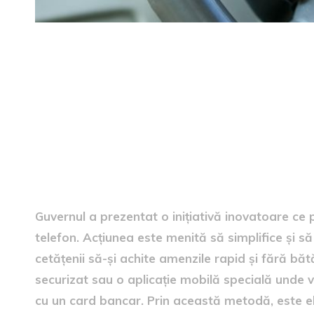
Plata amenzilor de circulați
Guvernul a prezentat o inițiativă inovatoare ce 
telefon. Acțiunea este menită să simplifice și 
cetățenii să-și achite amenzile rapid și fără bătă
securizat sau o aplicație mobilă specială unde vo
cu un card bancar. Prin această metodă, este elim