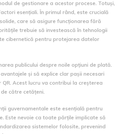
modul de gestionare a acestor procese. Totuși,
actori esențiali. În primul rând, este crucială
 solide, care să asigure funcționarea fără
ritățile trebuie să investească în tehnologii
ate cibernetică pentru protejarea datelor
marea publicului despre noile opțiuni de plată.
vantajele și să explice clar pașii necesari
or QR. Acest lucru va contribui la creșterea
de către cetățeni.
enții guvernamentale este esențială pentru
. Este nevoie ca toate părțile implicate să
andardizarea sistemelor folosite, prevenind