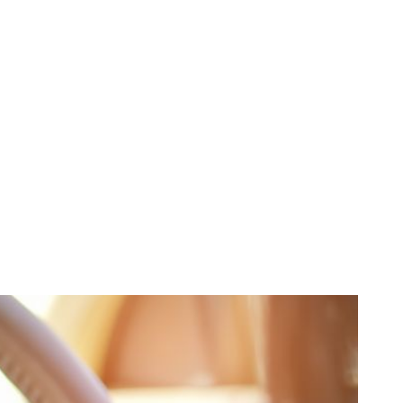
chitate prin
ine un cod QR.