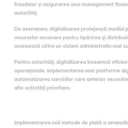
fraudelor și asigurarea unui management financi
autorități.
De asemenea, digitalizarea protejează mediul p
resurselor necesare pentru tipărirea și distribuir
avansează către un sistem administrativ mai sus
Pentru autorități, digitalizarea înseamnă eficie
operaționale. Implementarea unei platforme dig
automatizarea sarcinilor care anterior necesita
alte activități prioritare.
Perspectivele implementării
Implementarea noii metode de plată a amenzilor 