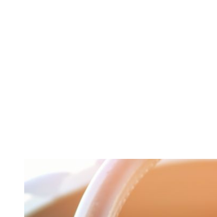
Guvernul: S
telefon. Proc