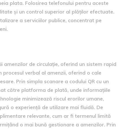
heia plata. Folosirea telefonului pentru aceste
tate și un control superior al plăților efectuate.
italizare a serviciilor publice, concentrat pe
eni.
l de plată
i amenzilor de circulație, oferind un sistem rapid
în procesul verbal al amenzii, oferind o cale
esare. Prin simpla scanare a codului QR cu un
omat către platforma de plată, unde informațiile
nologie minimizează riscul erorilor umane,
ură o experiență de utilizare mai fluidă. De
limentare relevante, cum ar fi termenul limită
ermițând o mai bună gestionare a amenzilor. Prin