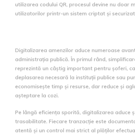
utilizarea codului QR, procesul devine nu doar m
utilizatorilor printr-un sistem criptat și securizat
Avantajele digitalizării ame
Digitalizarea amenzilor aduce numeroase avanta
administrația publică. În primul rând, simplifica
reprezintă un câștig important pentru șoferi, c
deplasarea necesară la instituții publice sau pu
economisește timp și resurse, dar reduce și aglo
așteptare la cozi.
Pe lângă eficiența sporită, digitalizarea aduce 
trasabilitate. Fiecare tranzacție este document
atentă și un control mai strict al plăților efect