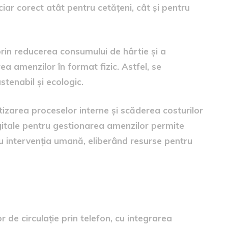
ar corect atât pentru cetățeni, cât și pentru
rin reducerea consumului de hârtie și a
ea amenzilor în format fizic. Astfel, se
tenabil și ecologic.
ntizarea proceselor interne și scăderea costurilor
itale pentru gestionarea amenzilor permite
u intervenția umană, eliberând resurse pentru
 noii metode
de circulație prin telefon, cu integrarea