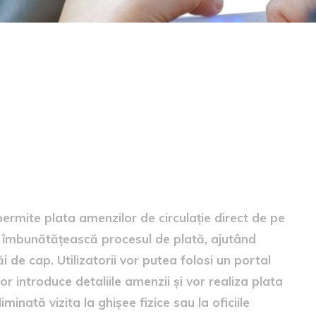
e prin telefon
permite plata amenzilor de circulație direct de pe
să îmbunătățească procesul de plată, ajutând
i de cap. Utilizatorii vor putea folosi un portal
r introduce detaliile amenzii și vor realiza plata
inată vizita la ghișee fizice sau la oficiile