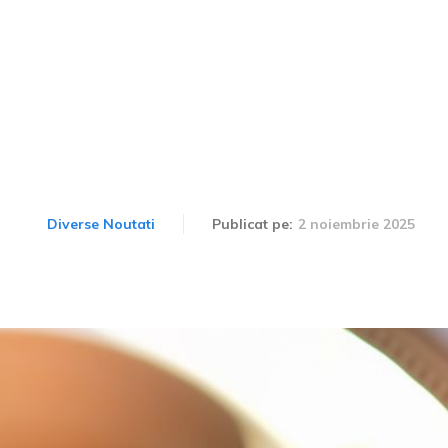
ancțiunile rutiere pot fi a
esul verbal ar putea conț
2 noiembrie 2025
Diverse Noutati
Publicat pe: