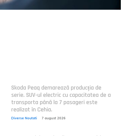
Postari fresh:
Skoda Peaq demarează producția de
serie. SUV-ul electric cu capacitatea de a
transporta până la 7 pasageri este
realizat în Cehia.
Diverse Noutati
7 august 2026