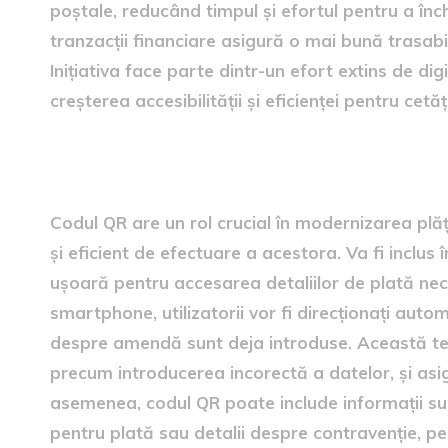
poștale, reducând timpul și efortul pentru a înc
tranzacții financiare asigură o mai bună trasabili
Inițiativa face parte dintr-un efort extins de dig
creșterea accesibilității și eficienței pentru cetăț
Rolul codului QR în procesu
Codul QR are un rol crucial în modernizarea plăți
și eficient de efectuare a acestora. Va fi inclus 
ușoară pentru accesarea detaliilor de plată nec
smartphone, utilizatorii vor fi direcționați aut
despre amendă sunt deja introduse. Această teh
precum introducerea incorectă a datelor, și asig
asemenea, codul QR poate include informații sup
pentru plată sau detalii despre contravenție, p