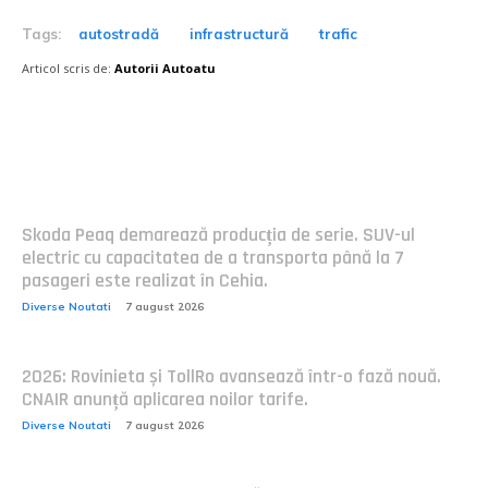
Tags:
autostradă
infrastructură
trafic
Articol scris de:
Autorii Autoatu
Postari fresh:
Skoda Peaq demarează producția de serie. SUV-ul
electric cu capacitatea de a transporta până la 7
pasageri este realizat în Cehia.
Diverse Noutati
7 august 2026
2026: Rovinieta și TollRo avansează într-o fază nouă.
CNAIR anunță aplicarea noilor tarife.
Diverse Noutati
7 august 2026