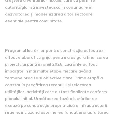
creștere a veniturilor fiscale, care va permite
autorităților să investească în continuare în
dezvoltarea și modernizarea altor sectoare
esențiale pentru comunitate.
Programul lucrărilor
Programul lucrărilor pentru construcția autostrăzii
a fost elaborat cu grijă, pentru a asigura finalizarea
proiectului până în anul 2026. Lucrările au fost
împărțite în mai multe etape, fiecare având
termene precise și obiective clare. Prima etapă a
constat în pregătirea terenului și relocarea
utilităților, activități care au fost finalizate conform
planului inițial. Următoarea fază a lucrărilor se
axează pe construcția propriu-zisă a infrastructurii
rutiere, incluzând așternerea fundației și asfaltarea