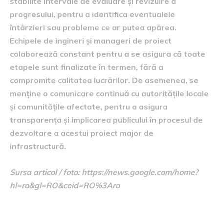
stabilite intervale de evaluare și revizuire a
progresului, pentru a identifica eventualele
întârzieri sau probleme ce ar putea apărea.
Echipele de ingineri și manageri de proiect
colaborează constant pentru a se asigura că toate
etapele sunt finalizate în termen, fără a
compromite calitatea lucrărilor. De asemenea, se
menține o comunicare continuă cu autoritățile locale
și comunitățile afectate, pentru a asigura
transparența și implicarea publicului în procesul de
dezvoltare a acestui proiect major de
infrastructură.
Sursa articol / foto: https://news.google.com/home?
hl=ro&gl=RO&ceid=RO%3Aro