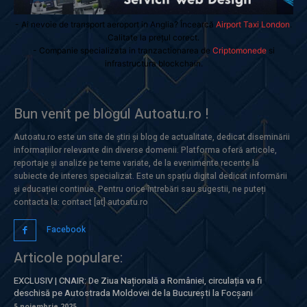
- Ai nevoie de transport aeroport in Anglia? Încearcă
Airport Taxi London
.
Calitate la prețul corect.
- Companie specializata in tranzactionarea de
Criptomonede
si
infrastructura blockchain.
Bun venit pe blogul Autoatu.ro !
Autoatu.ro este un site de știri și blog de actualitate, dedicat diseminării
informațiilor relevante din diverse domenii. Platforma oferă articole,
reportaje și analize pe teme variate, de la evenimente recente la
subiecte de interes specializat. Este un spațiu digital dedicat informării
și educației continue. Pentru orice întrebări sau sugestii, ne puteți
contacta la: contact [at] autoatu.ro
Facebook
Articole populare:
EXCLUSIV | CNAIR: De Ziua Națională a României, circulația va fi
deschisă pe Autostrada Moldovei de la București la Focșani
5 noiembrie 2025