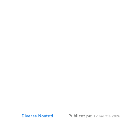
Inaugurarea semnificativă
a autostrăzii din 2026:
Aproape 22 de KM ar
putea fi disponibili în
aprilie
Diverse Noutati
Publicat pe:
17 martie 2026