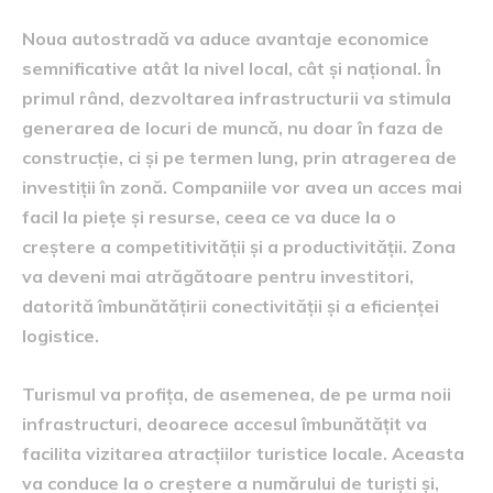
Noua autostradă va aduce avantaje economice
semnificative atât la nivel local, cât și național. În
primul rând, dezvoltarea infrastructurii va stimula
generarea de locuri de muncă, nu doar în faza de
construcție, ci și pe termen lung, prin atragerea de
investiții în zonă. Companiile vor avea un acces mai
facil la piețe și resurse, ceea ce va duce la o
creștere a competitivității și a productivității. Zona
va deveni mai atrăgătoare pentru investitori,
datorită îmbunătățirii conectivității și a eficienței
logistice.
Turismul va profița, de asemenea, de pe urma noii
infrastructuri, deoarece accesul îmbunătățit va
facilita vizitarea atracțiilor turistice locale. Aceasta
va conduce la o creștere a numărului de turiști și,