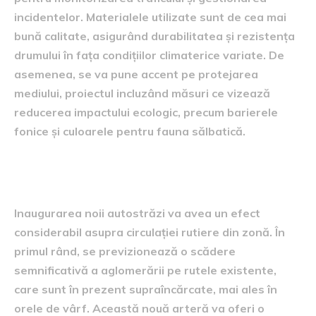
incidentelor. Materialele utilizate sunt de cea mai
bună calitate, asigurând durabilitatea și rezistența
drumului în fața condițiilor climaterice variate. De
asemenea, se va pune accent pe protejarea
mediului, proiectul incluzând măsuri ce vizează
reducerea impactului ecologic, precum barierele
fonice și culoarele pentru fauna sălbatică.
Impactul asupra circulației
Inaugurarea noii autostrăzi va avea un efect
considerabil asupra circulației rutiere din zonă. În
primul rând, se previzionează o scădere
semnificativă a aglomerării pe rutele existente,
care sunt în prezent supraîncărcate, mai ales în
orele de vârf. Această nouă arteră va oferi o