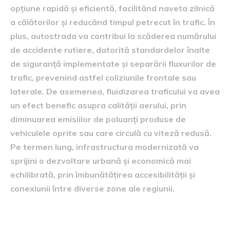
opțiune rapidă și eficientă, facilitând naveta zilnică
a călătorilor și reducând timpul petrecut în trafic. În
plus, autostrada va contribui la scăderea numărului
de accidente rutiere, datorită standardelor înalte
de siguranță implementate și separării fluxurilor de
trafic, prevenind astfel coliziunile frontale sau
laterale. De asemenea, fluidizarea traficului va avea
un efect benefic asupra calității aerului, prin
diminuarea emisiilor de poluanți produse de
vehiculele oprite sau care circulă cu viteză redusă.
Pe termen lung, infrastructura modernizată va
sprijini o dezvoltare urbană și economică mai
echilibrată, prin îmbunătățirea accesibilității și
conexiunii între diverse zone ale regiunii.
Avantaje economice