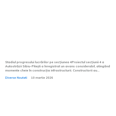
Anunț important despre Autostrada
Sibiu-Pitești: Secțiunea 4 este aproape
de finalizare și va fi inaugurată în acest
an.
Stadiul progresului lucrărilor pe secțiunea 4Proiectul secțiunii 4 a
Autostrăzii Sibiu-Pitești a înregistrat un avans considerabil, atingând
momente cheie în construcția infrastructurii. Constructorii au...
Diverse Noutati
10 martie 2026