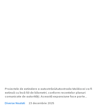
Autostrada Moldovei se lărgește cu încă
50 km. Până unde va ajunge calea
rapidă?
Proiectele de extindere a autostrăziiAutostrada Moldovei va fi
extinsă cu încă 50 de kilometri, conform recentelor planuri
comunicate de autorități. Această expansiune face parte...
Diverse Noutati
23 decembrie 2025