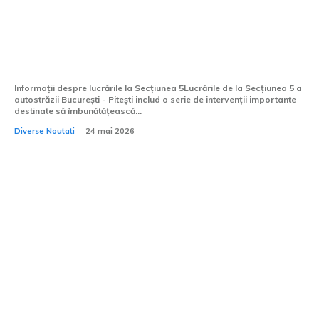
Restricții de trafic pe autostrada
București – Pitești din cauza
interventiilor la Secțiunea 5 a autostrăzii
către Sibiu
Informații despre lucrările la Secțiunea 5Lucrările de la Secțiunea 5 a
autostrăzii București - Pitești includ o serie de intervenții importante
destinate să îmbunătățească...
Diverse Noutati
24 mai 2026