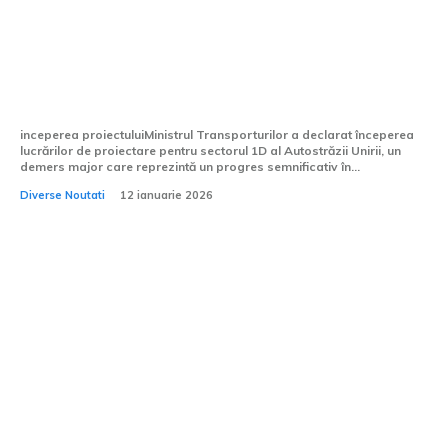
Ministrul Transporturilor declară
începutul proiectării secțiunii 1D a
Autostrăzii Unirii, având o lungime de
14,4 km
inceperea proiectuluiMinistrul Transporturilor a declarat începerea
lucrărilor de proiectare pentru sectorul 1D al Autostrăzii Unirii, un
demers major care reprezintă un progres semnificativ în...
Diverse Noutati
12 ianuarie 2026