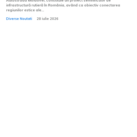
Autostrada Moldovei, constituie un proiect semnificativ de
infrastructură rutieră în România, având ca obiectiv conectarea
regiunilor estice ale...
Diverse Noutati
28 iulie 2026