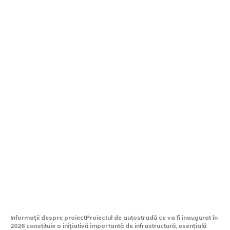
Inaugurarea semnificativă a autostrăzii
din 2026: Aproape 22 de KM ar putea fi
disponibili în aprilie
Informații despre proiectProiectul de autostradă ce va fi inaugurat în
2026 constituie o inițiativă importantă de infrastructură, esențială