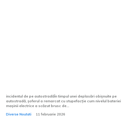
Bateria a coborât de la 48% la 1% pe
autostradă. Șoferul, surprins,
abandonează mașina electrică pentru a
opta pentru un diesel la mâna a...
incidentul de pe autostradăÎn timpul unei deplasări obișnuite pe
autostradă, șoferul a remarcat cu stupefacție cum nivelul bateriei
mașinii electrice a scăzut brusc de...
Diverse Noutati
11 februarie 2026