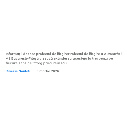
Autostrada A1 București–Pitești va fi
lărgită la trei benzi
Informații despre proiectul de lărgireProiectul de lărgire a Autostrăzii
A1 București–Pitești vizează extinderea acesteia la trei benzi pe
fiecare sens pe întreg parcursul său....
Diverse Noutati
30 martie 2026