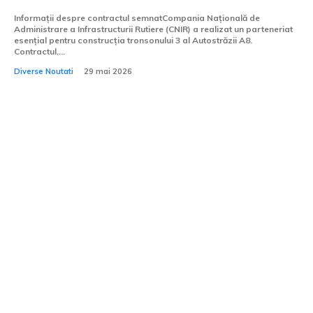
Informații despre contractul semnatCompania Națională de
Administrare a Infrastructurii Rutiere (CNIR) a realizat un parteneriat
esențial pentru construcția tronsonului 3 al Autostrăzii A8.
Contractul,...
Diverse Noutati
29 mai 2026