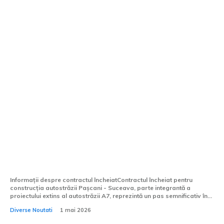
Contract semnat pentru autostrada
Pașcani – Suceava, parte din A7, de Ziua
Muncii: Anunț pozitiv pentru șoferi
Informații despre contractul încheiatContractul încheiat pentru
construcția autostrăzii Pașcani - Suceava, parte integrantă a
proiectului extins al autostrăzii A7, reprezintă un pas semnificativ în...
Diverse Noutati
1 mai 2026