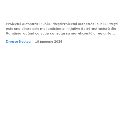
Autostrada pe care o doresc șoferii:
Sibiu-Pitești ar putea fi deschisă în 2026
Proiectul autostrăzii Sibiu-PiteștiProiectul autostrăzii Sibiu-Pitești
este una dintre cele mai anticipate inițiative de infrastructură din
România, având ca scop conectarea mai eficientă a regiunilor...
Diverse Noutati
19 ianuarie 2026