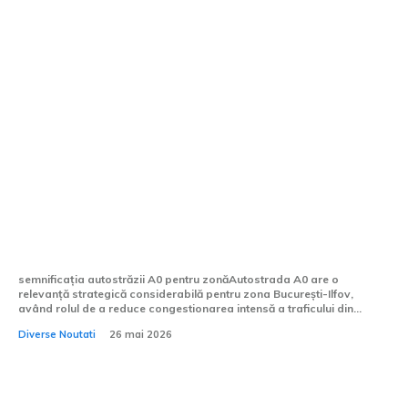
Vara va marca deschiderea circulației pe
un nou segment al Autostrăzii A0:
Secțiunea Afumați – Cernica va fi
lansată.
semnificația autostrăzii A0 pentru zonăAutostrada A0 are o
relevanță strategică considerabilă pentru zona București-Ilfov,
având rolul de a reduce congestionarea intensă a traficului din...
Diverse Noutati
26 mai 2026