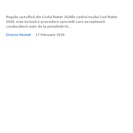
noul Cod Rutier...
Regula specifică din Codul Rutier 2026În cadrul noului Cod Rutier
2026, este inclusă o prevedere specială care exceptează
conducătorii auto de la penalizări în...
Diverse Noutati
17 februarie 2026