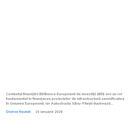
Al doilea acord de 500 de milioane de
euro de la BEI pentru Autostrada Sibiu-
Pitești, semnat de Ministrul Finanțelor
Contextul finanțării BEIBanca Europeană de Investiții (BEI) are un rol
fundamental în finanțarea proiectelor de infrastructură semnificative
în Uniunea Europeană, iar Autostrada Sibiu-Pitești ilustrează...
Diverse Noutati
15 ianuarie 2026