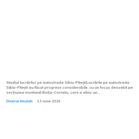
Proiectul Autostrăzii Sibiu-Pitești
progresează cu activități la 3 tuneluri;
Secțiunea montană Boița-Cornetu atinge
o realizare de 11,63%.
Stadiul lucrărilor pe autostrada Sibiu-PiteștiLucrările pe autostrada
Sibiu-Pitești au făcut progrese considerabile, cu un focus deosebit pe
secțiunea montană Boița-Cornetu, care a atins un...
Diverse Noutati
13 iunie 2026