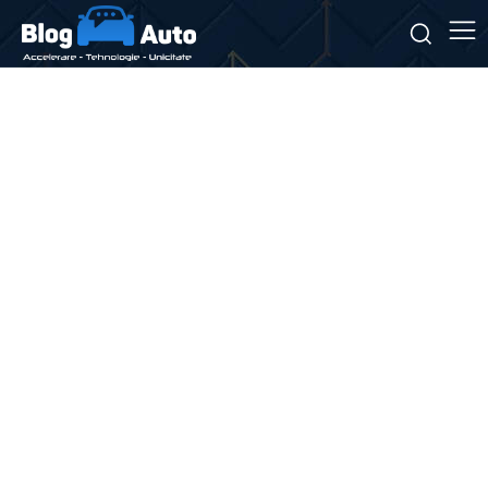
Stiri si noutati despre:
autostradă