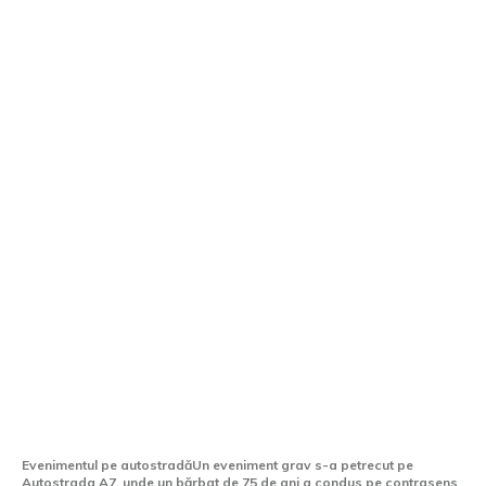
Un bărbat în vârstă de 75 de ani a
condus pe sensul opus pe Autostrada A7
pe o distanță de 22 de kilometri.
Evenimentul pe autostradăUn eveniment grav s-a petrecut pe
Autostrada A7, unde un bărbat de 75 de ani a condus pe contrasens