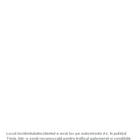
Accident pe A1 în Timiș: impact între
două microbuze, cinci persoane rănite
fiind duse la spital
Locul incidentuluiIncidentul a avut loc pe autostrada A1, în județul
Timiș, într-o zonă recunoscută pentru traficul aglomerat și condițiile