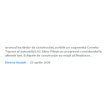
Mobilizare excepțională pe segmentul
Cornetu-Tigveni al A1 Sibiu-Pitești
avansul lucrărilor de construcțieLucrările pe segmentul Cornetu-
Tigveni al autostrăzii A1 Sibiu-Pitești au progresat considerabil în
ultimele luni. Echipele de construcție au reușit să finalizeze...
Diverse Noutati
23 aprilie 2026