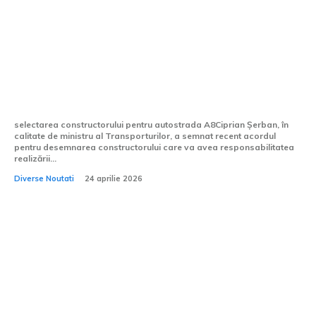
Ciprian Șerban, ministrul demisionar al
Transporturilor, a aprobat desemnarea
antreprenorului pentru o porțiune din
Autostrada A8.
selectarea constructorului pentru autostrada A8Ciprian Șerban, în
calitate de ministru al Transporturilor, a semnat recent acordul
pentru desemnarea constructorului care va avea responsabilitatea
realizării...
Diverse Noutati
24 aprilie 2026