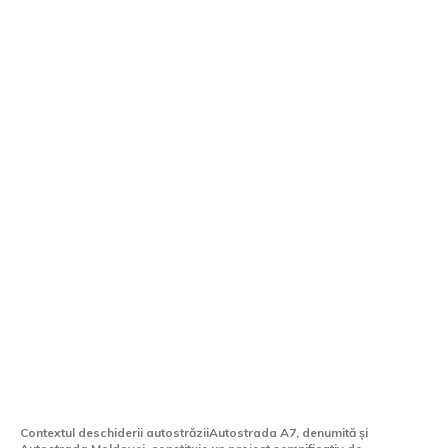
Deschiderea concomitentă a două
segmente din Autostrada A7 în luna
august, contestată de un secretar de stat
Contextul deschiderii autostrăziiAutostrada A7, denumită și