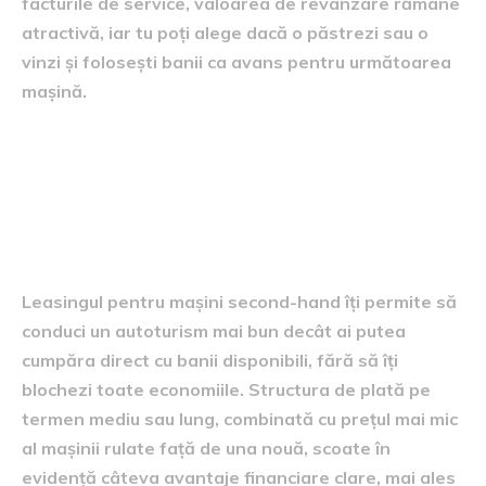
facturile de service, valoarea de revânzare rămâne
atractivă, iar tu poți alege dacă o păstrezi sau o
vinzi și folosești banii ca avans pentru următoarea
mașină.
3. Avantajele financiare ale
leasingului la mașini second-
hand
Leasingul pentru mașini second-hand îți permite să
conduci un autoturism mai bun decât ai putea
cumpăra direct cu banii disponibili, fără să îți
blochezi toate economiile. Structura de plată pe
termen mediu sau lung, combinată cu prețul mai mic
al mașinii rulate față de una nouă, scoate în
evidență câteva avantaje financiare clare, mai ales