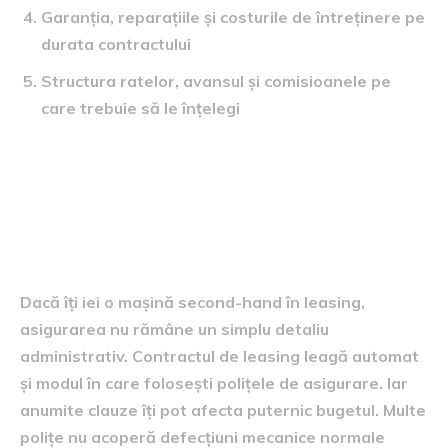
Garanția, reparațiile și costurile de întreținere pe
durata contractului
Structura ratelor, avansul și comisioanele pe
care trebuie să le înțelegi
1. Asigurările în leasing
pentru mașini second-hand și
clauzele critice
Dacă îți iei o mașină second-hand în leasing,
asigurarea nu rămâne un simplu detaliu
administrativ. Contractul de leasing leagă automat
și modul în care folosești polițele de asigurare. Iar
anumite clauze îți pot afecta puternic bugetul. Multe
polițe nu acoperă defecțiuni mecanice normale