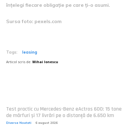
înțelegi fiecare obligație pe care ți-o asumi.
Sursa foto: pexels.com
Tags:
leasing
Articol scris de:
Mihai Ionescu
Postari fresh:
Test practic cu Mercedes-Benz eActros 600: 15 tone
de mărfuri și 17 livrări pe o distanță de 6.650 km
Diverse Noutati
6 august 2026