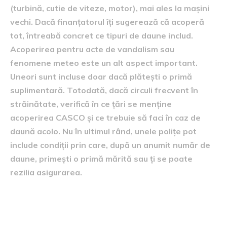
(turbină, cutie de viteze, motor), mai ales la mașini
vechi. Dacă finanțatorul îți sugerează că acoperă
tot, întreabă concret ce tipuri de daune includ.
Acoperirea pentru acte de vandalism sau
fenomene meteo este un alt aspect important.
Uneori sunt incluse doar dacă plătești o primă
suplimentară. Totodată, dacă circuli frecvent în
străinătate, verifică în ce țări se menține
acoperirea CASCO și ce trebuie să faci în caz de
daună acolo. Nu în ultimul rând, unele polițe pot
include condiții prin care, după un anumit număr de
daune, primești o primă mărită sau ți se poate
rezilia asigurarea.
2. Cum funcționează leasingul
pentru mașini rulate