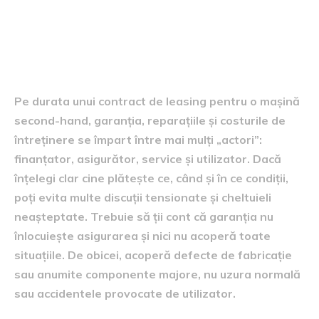
4. Garanția, reparațiile și
costurile de întreținere pe
durata contractului
Pe durata unui contract de leasing pentru o mașină
second-hand, garanția, reparațiile și costurile de
întreținere se împart între mai mulți „actori”:
finanțator, asigurător, service și utilizator. Dacă
înțelegi clar cine plătește ce, când și în ce condiții,
poți evita multe discuții tensionate și cheltuieli
neașteptate. Trebuie să ții cont că garanția nu
înlocuiește asigurarea și nici nu acoperă toate
situațiile. De obicei, acoperă defecte de fabricație
sau anumite componente majore, nu uzura normală
sau accidentele provocate de utilizator.