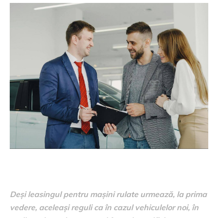
Deși leasingul pentru mașini rulate urmează, la prima
vedere, aceleași reguli ca în cazul vehiculelor noi, în