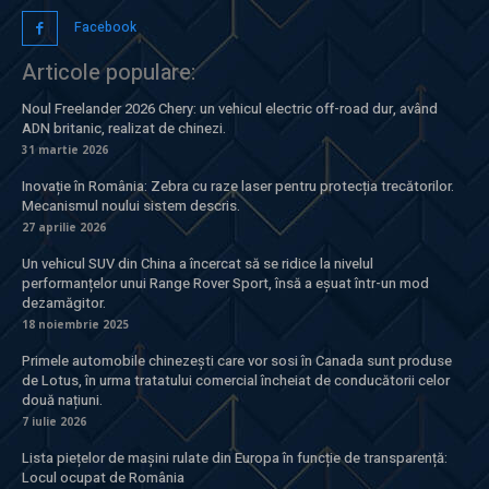
Facebook
Articole populare:
Noul Freelander 2026 Chery: un vehicul electric off-road dur, având
ADN britanic, realizat de chinezi.
31 martie 2026
Inovație în România: Zebra cu raze laser pentru protecția trecătorilor.
Mecanismul noului sistem descris.
27 aprilie 2026
Un vehicul SUV din China a încercat să se ridice la nivelul
performanțelor unui Range Rover Sport, însă a eșuat într-un mod
dezamăgitor.
18 noiembrie 2025
Primele automobile chinezești care vor sosi în Canada sunt produse
de Lotus, în urma tratatului comercial încheiat de conducătorii celor
două națiuni.
7 iulie 2026
Lista piețelor de mașini rulate din Europa în funcție de transparență:
Locul ocupat de România