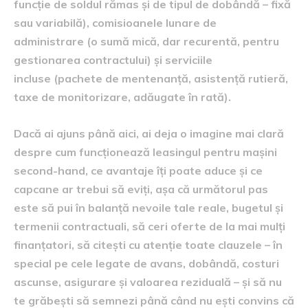
funcție de soldul rămas și de tipul de dobândă – fixă
sau variabilă), comisioanele lunare de
administrare (o sumă mică, dar recurentă, pentru
gestionarea contractului) și serviciile
incluse (pachete de mentenanță, asistență rutieră,
taxe de monitorizare, adăugate în rată).
Dacă ai ajuns până aici, ai deja o imagine mai clară
despre cum funcționează leasingul pentru mașini
second-hand, ce avantaje îți poate aduce și ce
capcane ar trebui să eviți, așa că următorul pas
este să pui în balanță nevoile tale reale, bugetul și
termenii contractuali, să ceri oferte de la mai mulți
finanțatori, să citești cu atenție toate clauzele – în
special pe cele legate de avans, dobândă, costuri
ascunse, asigurare și valoarea reziduală – și să nu
te grăbești să semnezi până când nu ești convins că