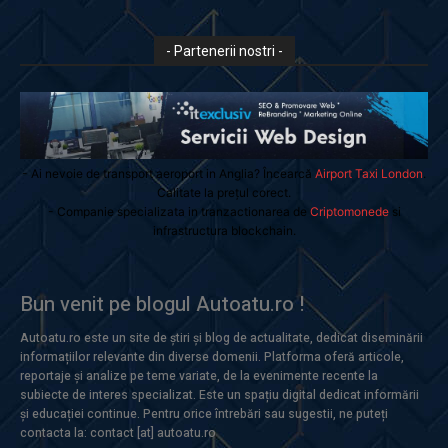
- Partenerii nostri -
- Ai nevoie de transport aeroport in Anglia? Încearcă
Airport Taxi London
.
Calitate la prețul corect.
- Companie specializata in tranzactionarea de
Criptomonede
si
infrastructura blockchain.
Bun venit pe blogul Autoatu.ro !
Autoatu.ro este un site de știri și blog de actualitate, dedicat diseminării
informațiilor relevante din diverse domenii. Platforma oferă articole,
reportaje și analize pe teme variate, de la evenimente recente la
subiecte de interes specializat. Este un spațiu digital dedicat informării
și educației continue. Pentru orice întrebări sau sugestii, ne puteți
contacta la: contact [at] autoatu.ro