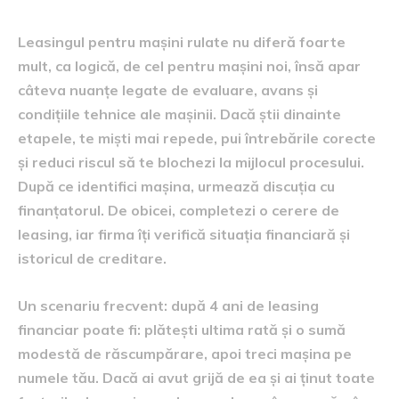
Leasingul pentru mașini rulate nu diferă foarte
mult, ca logică, de cel pentru mașini noi, însă apar
câteva nuanțe legate de evaluare, avans și
condițiile tehnice ale mașinii. Dacă știi dinainte
etapele, te miști mai repede, pui întrebările corecte
și reduci riscul să te blochezi la mijlocul procesului.
După ce identifici mașina, urmează discuția cu
finanțatorul. De obicei, completezi o cerere de
leasing, iar firma îți verifică situația financiară și
istoricul de creditare.
Un scenariu frecvent: după 4 ani de leasing
financiar poate fi: plătești ultima rată și o sumă
modestă de răscumpărare, apoi treci mașina pe
numele tău. Dacă ai avut grijă de ea și ai ținut toate