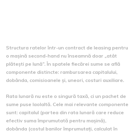
5. Structura ratelor, avansul și
comisioanele pe care trebuie
să le înțelegi
Structura ratelor într-un contract de leasing pentru
o mașină second-hand nu înseamnă doar „atât
plătești pe lună”. În spatele fiecărei sume se află
componente distincte: rambursarea capitalului,
dobânda, comisioanele și, uneori, costuri auxiliare.
Rata lunară nu este o singură taxă, ci un pachet de
sume puse laolaltă. Cele mai relevante componente
sunt: capitalul (partea din rata lunară care reduce
efectiv suma împrumutată pentru mașină),
dobânda (costul banilor împrumutați, calculat în