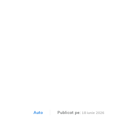
Leasing pentru mașini
second-hand: avantaje și
dezavantaje pe care
trebuie să le știi înainte să
semnezi contractul
Auto
Publicat pe:
18 iunie 2026