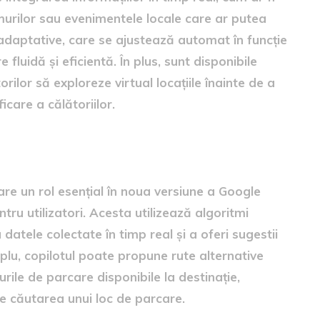
rumurilor sau evenimentele locale care ar putea
ii adaptative, care se ajustează automat în funcție
fluidă și eficientă. În plus, sunt disponibile
torilor să exploreze virtual locațiile înainte de a
care a călătoriilor.
ual bazat pe AI
 are un rol esențial în noua versiune a Google
tru utilizatori. Acesta utilizează algoritmi
atele colectate în timp real și a oferi sugestii
plu, copilotul poate propune rute alternative
rile de parcare disponibile la destinație,
e căutarea unui loc de parcare.