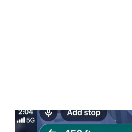
Cea mai imp
ultimele zece a