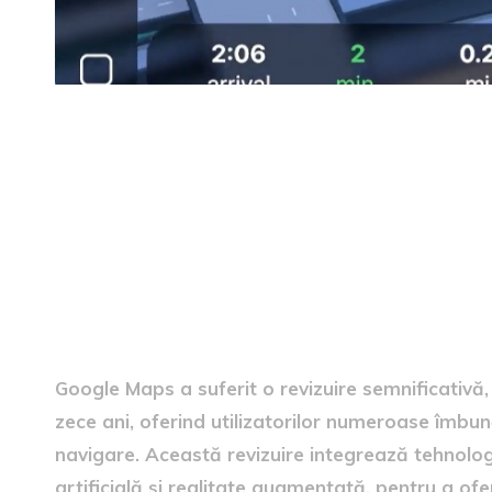
Informații despre actualiz
Google Maps a suferit o revizuire semnificativă
zece ani, oferind utilizatorilor numeroase îmbun
navigare. Această revizuire integrează tehnologi
artificială și realitate augmentată, pentru a ofer