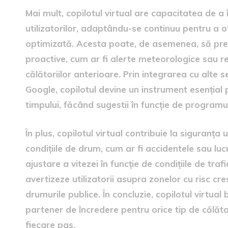
Mai mult, copilotul virtual are capacitatea de a
utilizatorilor, adaptându-se continuu pentru a 
optimizată. Acesta poate, de asemenea, să prevad
proactive, cum ar fi alerte meteorologice sau re
călătoriilor anterioare. Prin integrarea cu alte 
Google, copilotul devine un instrument esențial 
timpului, făcând sugestii în funcție de programul z
În plus, copilotul virtual contribuie la siguranța u
condițiile de drum, cum ar fi accidentele sau luc
ajustare a vitezei în funcție de condițiile de tr
avertizeze utilizatorii asupra zonelor cu risc cr
drumurile publice. În concluzie, copilotul virtu
partener de încredere pentru orice tip de călător
fiecare pas.