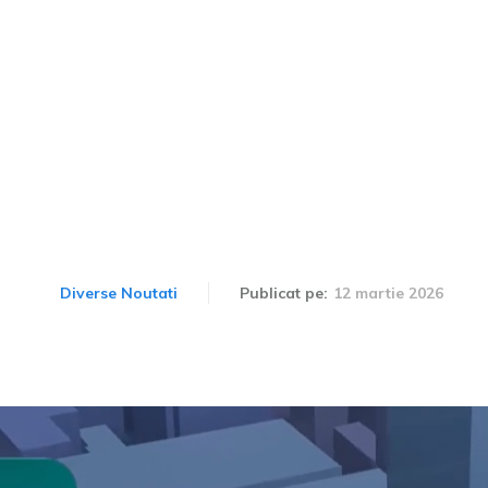
ortantă actualizare Goo
ni: navigație imersivă și 
bazat pe AI.
12 martie 2026
Diverse Noutati
Publicat pe: