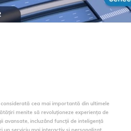
area Google Maps
, considerată cea mai importantă din ultimele
ătățiri menite să revoluționeze experiența de
i avansate, incluzând funcții de inteligență
i un serviciu mai interactiv și personalizat.