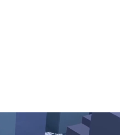
gle Maps din
asistent virtual