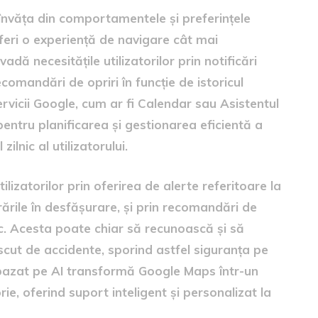
 învăța din comportamentele și preferințele
oferi o experiență de navigare cât mai
ă necesitățile utilizatorilor prin notificări
comandări de opriri în funcție de istoricul
servicii Google, cum ar fi Calendar sau Asistentul
pentru planificarea și gestionarea eficientă a
ilnic al utilizatorului.
tilizatorilor prin oferirea de alerte referitoare la
rările în desfășurare, și prin recomandări de
afic. Acesta poate chiar să recunoască și să
escut de accidente, sporind astfel siguranța pe
al bazat pe AI transformă Google Maps într-un
ie, oferind suport inteligent și personalizat la