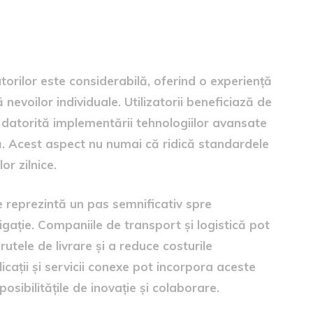
or și sectorului
torilor este considerabilă, oferind o experiență
evoilor individuale. Utilizatorii beneficiază de
a, datorită implementării tehnologiilor avansate
tă. Acest aspect nu numai că ridică standardele
or zilnice.
e reprezintă un pas semnificativ spre
igație. Companiile de transport și logistică pot
rutele de livrare și a reduce costurile
cații și servicii conexe pot incorpora aceste
posibilitățile de inovație și colaborare.