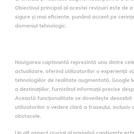
Obiectivul principal al acestei revizuiri este de a
sigure și mai eficiente, punând accent pe cerințel
domeniul tehnologic.
Funcții ale navigării captiv
Navigarea captivantă reprezintă una dintre cele 
actualizare, oferind utilizatorilor o experiență 
tehnologiilor de realitate augmentată, Google 
a destinațiilor, furnizând informații precise desp
Această funcționalitate se dovedește deosebit 
utilizatorilor o vedere clară a traseului, inclusi
obstacole.
Un alt aspect crucial al navigării captivante este