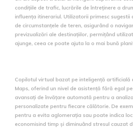
condițiile de trafic, lucrările de întreținere a d
influența itinerariul. Utilizatorii primesc sugest
de circumstanțele de teren, asigurând o navigare 
previzualizări ale destinațiilor, permițând utiliza
ajunge, ceea ce poate ajuta la o mai bună planifi
Contribuția copilotului virt
Copilotul virtual bazat pe inteligență artificială
Maps, oferind un nivel de asistență fără egal pen
avansați de învățare automată pentru a analiza d
personalizate pentru fiecare călătorie. De exem
pentru a evita aglomerația sau poate indica locu
economisind timp și diminuând stresul cauzat d