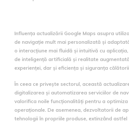
Influența asupra utilizatoril
Influența actualizării Google Maps asupra utiliza
de navigație mult mai personalizată și adaptată n
o interacțiune mai fluidă și intuitivă cu aplicați
de inteligență artificială și realitate augmenta
experienței, dar și eficiența și siguranța călătoriil
În ceea ce privește sectorul, această actualizar
digitalizarea și automatizarea serviciilor de nav
valorifica noile funcționalități pentru a optimiza 
operaționale. De asemenea, dezvoltatorii de apli
tehnologii în propriile produse, extinzând astfel 