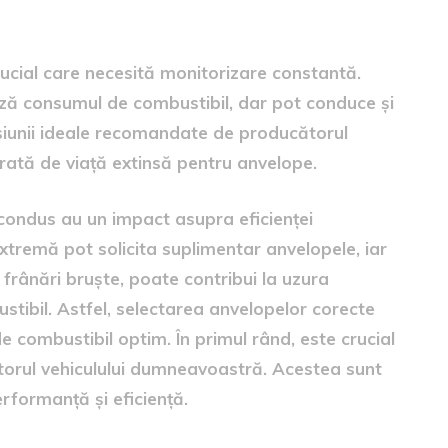
rucial care necesită monitorizare constantă.
ză consumul de combustibil, dar pot conduce și
siunii ideale recomandate de producătorul
rată de viață extinsă pentru anvelope.
de condus au un impact asupra eficienței
tremă pot solicita suplimentar anvelopele, iar
i frânări bruşte, poate contribui la uzura
stibil. Astfel, selectarea anvelopelor corecte
 combustibil optim. În primul rând, este crucial
orul vehiculului dumneavoastră. Acestea sunt
rformanță și eficiență.