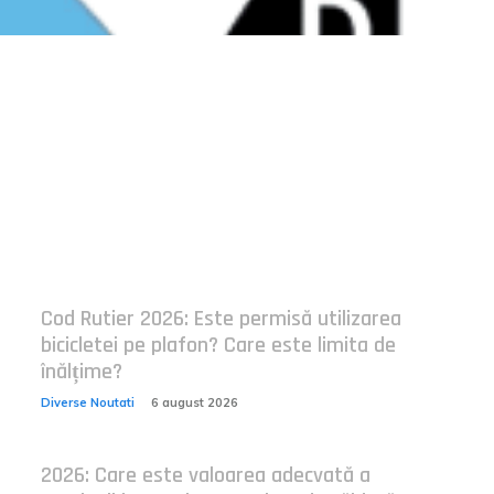
Postari fresh:
Cod Rutier 2026: Este permisă utilizarea
bicicletei pe plafon? Care este limita de
înălțime?
Diverse Noutati
6 august 2026
2026: Care este valoarea adecvată a