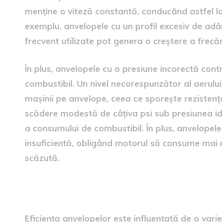
menține o viteză constantă, conducând astfel l
exemplu, anvelopele cu un profil excesiv de adâ
frecvent utilizate pot genera o creștere a frecăr
În plus, anvelopele cu o presiune incorectă co
combustibil. Un nivel necorespunzător al aerului
mașinii pe anvelope, ceea ce sporește rezistenț
scădere modestă de câțiva psi sub presiunea id
a consumului de combustibil. În plus, anvelopel
insuficientă, obligând motorul să consume mai 
scăzută.
Factori care afectează efici
Eficiența anvelopelor este influențată de o var