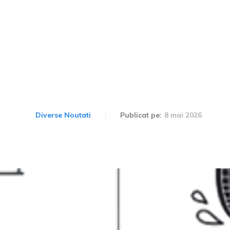
tre anvelopele nepotrivit
ui de carburant al unui a
8 mai 2026
Diverse Noutati
Publicat pe: