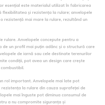
r esențial este materialul utilizat în fabricarea
flexibilitatea și rezistența la rulare; anvelopele
 o rezistență mai mare la rulare, rezultând un
 de rulare. Anvelopele concepute pentru a
 de un profil mai puțin adânc și o structură care
velopele de iarnă sau cele destinate terenurilor
mite condiții, pot avea un design care crește
 combustibil.
n rol important. Anvelopele mai late pot
 rezistența la rulare din cauza suprafeței de
velopele mai înguste pot diminua consumul de
entru a nu compromite siguranța și