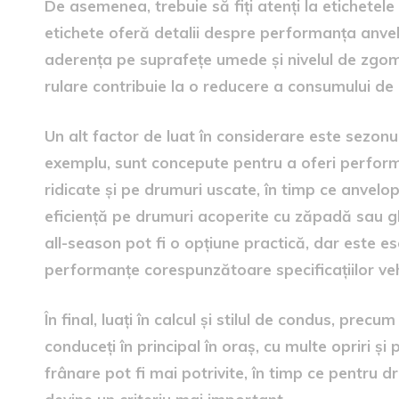
De asemenea, trebuie să fiți atenți la etichetel
etichete oferă detalii despre performanța anvelo
aderența pe suprafețe umede și nivelul de zgomo
rulare contribuie la o reducere a consumului de 
Un alt factor de luat în considerare este sezonul
exemplu, sunt concepute pentru a oferi perform
ridicate și pe drumuri uscate, în timp ce anvelop
eficiență pe drumuri acoperite cu zăpadă sau gh
all-season pot fi o opțiune practică, dar este es
performanțe corespunzătoare specificațiilor ve
În final, luați în calcul și stilul de condus, precu
conduceți în principal în oraș, cu multe opriri ș
frânare pot fi mai potrivite, în timp ce pentru dr