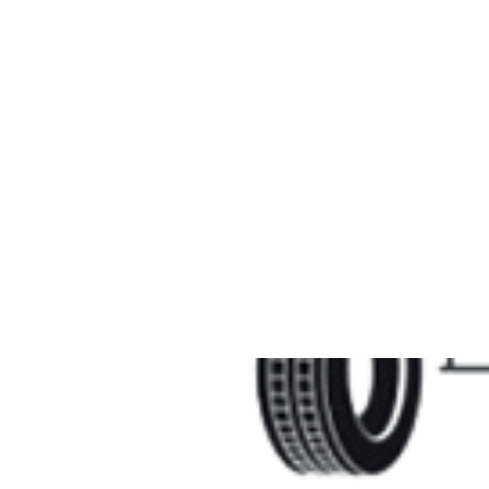
Legătura din
consumul