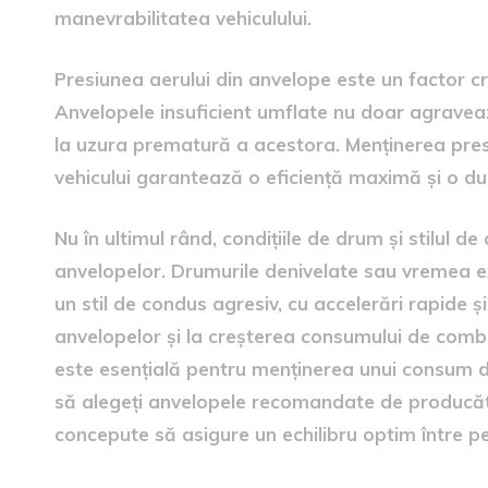
manevrabilitatea vehiculului.
Presiunea aerului din anvelope este un factor c
Anvelopele insuficient umflate nu doar agravea
la uzura prematură a acestora. Menținerea pre
vehicului garantează o eficiență maximă și o du
Nu în ultimul rând, condițiile de drum și stilul 
anvelopelor. Drumurile denivelate sau vremea ex
un stil de condus agresiv, cu accelerări rapide ș
anvelopelor și la creșterea consumului de combu
este esențială pentru menținerea unui consum de
să alegeți anvelopele recomandate de producăt
concepute să asigure un echilibru optim între pe