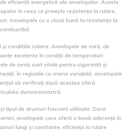
e de eficiență energetică ale anvelopelor. Aceste
pelor în ceea ce privește rezistența la rulare,
t. Anvelopele cu o clasă bună la rezistența la
combustibil.
 și conditiile rutiere. Anvelopele de vară, de
anțe excelente în condiții de temperaturi
ele de iarnă sunt vitale pentru siguranță și
eață. În regiunile cu vreme variabilă, anvelopele
ențial să verificați dacă acestea oferă
hiculului dumneavoastră.
m și tipul de drumuri frecvent utilizate. Dacă
i porniri, anvelopele care oferă o bună aderență în
umuri lungi și constante, eficiența la rulare