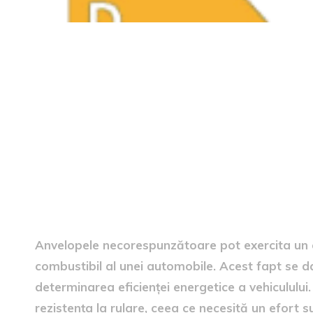
Influența anvelopelor inad
combustibil
Anvelopele necorespunzătoare pot exercita un 
combustibil al unei automobile. Acest fapt se da
determinarea eficienței energetice a vehicululu
rezistența la rulare, ceea ce necesită un efort 