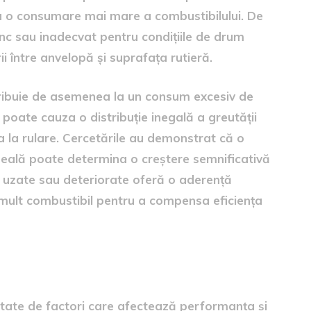
a o consumare mai mare a combustibilului. De
nc sau inadecvat pentru condițiile de drum
ii între anvelopă și suprafața rutieră.
ntribuie de asemenea la un consum excesiv de
 poate cauza o distribuție inegală a greutății
a la rulare. Cercetările au demonstrat că o
eală poate determina o creștere semnificativă
e uzate sau deteriorate oferă o aderență
mult combustibil pentru a compensa eficiența
ența anvelopelor
ietate de factori care afectează performanța și