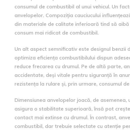
consumul de combustibil al unui vehicul. Un facto
anvelopelor. Compoziția cauciucului influențează 
din materiale de calitate inferioară tind să aibă
consum mai ridicat de combustibil.
Un alt aspect semnificativ este designul benzii
optimiza eficiența combustibilului dispun adesea
reduce frecarea cu drumul. Pe de altă parte, an
accidentate, deși vitale pentru siguranță în anu
rezistența la rulare și, prin urmare, consumul de
Dimensiunea anvelopelor joacă, de asemenea, u
asigura o stabilitate superioară, însă pot crește
contact mai extinse cu drumul. În contrast, an
combustibil, dar trebuie selectate cu atenție p