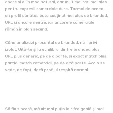
apare și el în mod natural, dar mult mai rar, mai ales
pentru expresii comerciale dure. Tocmai de aceea,
un profil sănătos este susținut mai ales de branded,
URL și ancore neutre, iar ancorele comerciale
rămân în plan secund.
Când analizezi procentul de branded, nu-l privi
izolat. Uită-te și la echilibrul dintre branded plus
URL plus generic, pe de o parte, și exact match plus
partial match comercial, pe de altă parte. Acolo se
vede, de fapt, dacă profilul respiră normal.
Un reper mai bun decât cifra
unică
Să fiu sinceră, mă uit mai puțin la cifra goală și mai