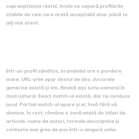
supraoptimiza restul. Acolo se separă profilurile
stabile de cele care arată acceptabil doar până te
uiți mai atent.
Cum arată, în linii mari, o
distribuție sănătoasă
Într-un profil sănătos, brandedul are o pondere
mare. URL-urile apar destul de des. Ancorele
generice există și ele, fiindcă așa scriu oamenii în
mod natural. Exact match-ul există, dar nu conduce
jocul. Partial match-ul apare și el, însă fără să
domine. În rest, rămâne o zonă mixtă de titluri de
articole, nume de autori, formule descriptive și
contexte mai greu de pus într-o singură cutie.