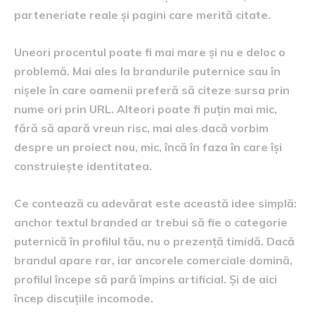
parteneriate reale și pagini care merită citate.
Uneori procentul poate fi mai mare și nu e deloc o
problemă. Mai ales la brandurile puternice sau în
nișele în care oamenii preferă să citeze sursa prin
nume ori prin URL. Alteori poate fi puțin mai mic,
fără să apară vreun risc, mai ales dacă vorbim
despre un proiect nou, mic, încă în faza în care își
construiește identitatea.
Ce contează cu adevărat este această idee simplă:
anchor textul branded ar trebui să fie o categorie
puternică în profilul tău, nu o prezență timidă. Dacă
brandul apare rar, iar ancorele comerciale domină,
profilul începe să pară împins artificial. Și de aici
încep discuțiile incomode.