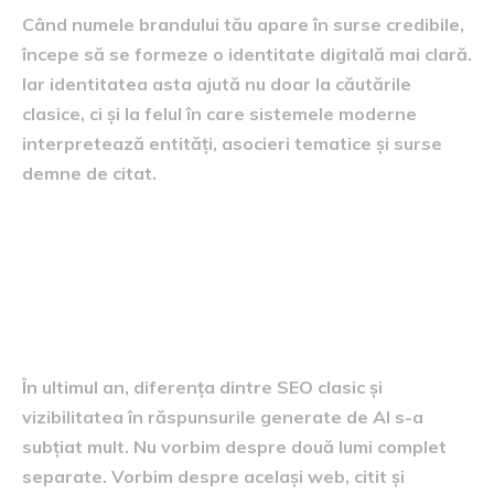
Când numele brandului tău apare în surse credibile,
începe să se formeze o identitate digitală mai clară.
Iar identitatea asta ajută nu doar la căutările
clasice, ci și la felul în care sistemele moderne
interpretează entități, asocieri tematice și surse
demne de citat.
Unde intră GEO și
răspunsurile AI în povestea
asta
În ultimul an, diferența dintre SEO clasic și
vizibilitatea în răspunsurile generate de AI s-a
subțiat mult. Nu vorbim despre două lumi complet
separate. Vorbim despre același web, citit și