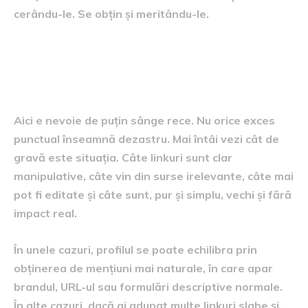
cerându-le. Se obțin și meritându-le.
Ce faci dacă ai prea mult
exact match
Aici e nevoie de puțin sânge rece. Nu orice exces
punctual înseamnă dezastru. Mai întâi vezi cât de
gravă este situația. Câte linkuri sunt clar
manipulative, câte vin din surse irelevante, câte mai
pot fi editate și câte sunt, pur și simplu, vechi și fără
impact real.
În unele cazuri, profilul se poate echilibra prin
obținerea de mențiuni mai naturale, în care apar
brandul, URL-ul sau formulări descriptive normale.
În alte cazuri, dacă ai adunat multe linkuri slabe și