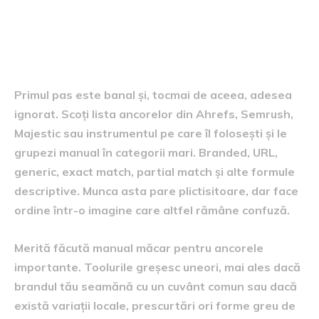
Cum verifici dacă profilul tău
este sănătos
Primul pas este banal și, tocmai de aceea, adesea
ignorat. Scoți lista ancorelor din Ahrefs, Semrush,
Majestic sau instrumentul pe care îl folosești și le
grupezi manual în categorii mari. Branded, URL,
generic, exact match, partial match și alte formule
descriptive. Munca asta pare plictisitoare, dar face
ordine într-o imagine care altfel rămâne confuză.
Merită făcută manual măcar pentru ancorele
importante. Toolurile greșesc uneori, mai ales dacă
brandul tău seamănă cu un cuvânt comun sau dacă
există variații locale, prescurtări ori forme greu de