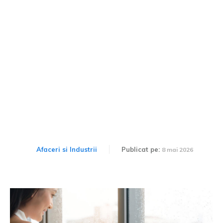
Ce procent de anchor text
branded ar trebui să ai în
profilul tău de linkuri?
Afaceri si Industrii
Publicat pe:
8 mai 2026