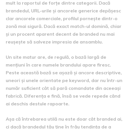
mult la raportul de forțe dintre categorii. Dacă
brandedul, URL-urile și ancorele generice depășesc
clar ancorele comerciale, profilul pornește dintr-o
zonă mai sigură. Dacă exact match-ul domină, chiar
și un procent aparent decent de branded nu mai
reușește să salveze impresia de ansamblu.
Un site matur are, de regulă, o bază largă de
mențiuni în care numele brandului apare firesc.
Peste această bază se așază și ancore descriptive,
uneori și unele orientate pe keyword, dar nu într-un
număr suficient cât să pară comandate din aceeași
fabrică. Diferența e fină, însă se vede repede când
ai deschis destule rapoarte.
Așa că întrebarea utilă nu este doar cât branded ai,
ci dacă brandedul tău ține în frâu tendința de a