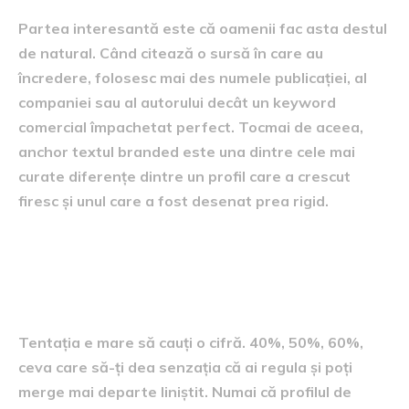
Partea interesantă este că oamenii fac asta destul
de natural. Când citează o sursă în care au
încredere, folosesc mai des numele publicației, al
companiei sau al autorului decât un keyword
comercial împachetat perfect. Tocmai de aceea,
anchor textul branded este una dintre cele mai
curate diferențe dintre un profil care a crescut
firesc și unul care a fost desenat prea rigid.
De ce nu există un procent
perfect
Tentația e mare să cauți o cifră. 40%, 50%, 60%,
ceva care să-ți dea senzația că ai regula și poți
merge mai departe liniștit. Numai că profilul de