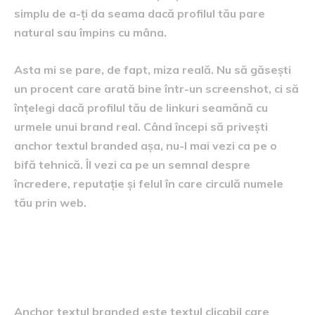
simplu de a-ți da seama dacă profilul tău pare
natural sau împins cu mâna.
Asta mi se pare, de fapt, miza reală. Nu să găsești
un procent care arată bine într-un screenshot, ci să
înțelegi dacă profilul tău de linkuri seamănă cu
urmele unui brand real. Când începi să privești
anchor textul branded așa, nu-l mai vezi ca pe o
bifă tehnică. Îl vezi ca pe un semnal despre
încredere, reputație și felul în care circulă numele
tău prin web.
Ce este anchor textul
branded, spus simplu
Anchor textul branded este textul clicabil care