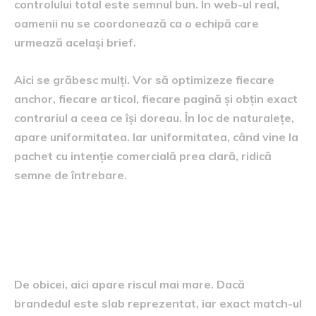
controlului total este semnul bun. În web-ul real,
oamenii nu se coordonează ca o echipă care
urmează același brief.
Aici se grăbesc mulți. Vor să optimizeze fiecare
anchor, fiecare articol, fiecare pagină și obțin exact
contrariul a ceea ce își doreau. În loc de naturalețe,
apare uniformitatea. Iar uniformitatea, când vine la
pachet cu intenție comercială prea clară, ridică
semne de întrebare.
Când procentul de branded
este prea mic
De obicei, aici apare riscul mai mare. Dacă
brandedul este slab reprezentat, iar exact match-ul