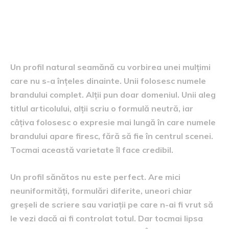
Cum arată un profil natural
de anchor text
Un profil natural seamănă cu vorbirea unei mulțimi
care nu s-a înțeles dinainte. Unii folosesc numele
brandului complet. Alții pun doar domeniul. Unii aleg
titlul articolului, alții scriu o formulă neutră, iar
câțiva folosesc o expresie mai lungă în care numele
brandului apare firesc, fără să fie în centrul scenei.
Tocmai această varietate îl face credibil.
Un profil sănătos nu este perfect. Are mici
neuniformități, formulări diferite, uneori chiar
greșeli de scriere sau variații pe care n-ai fi vrut să
le vezi dacă ai fi controlat totul. Dar tocmai lipsa