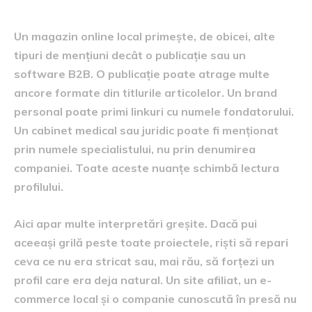
Un magazin online local primește, de obicei, alte
tipuri de mențiuni decât o publicație sau un
software B2B. O publicație poate atrage multe
ancore formate din titlurile articolelor. Un brand
personal poate primi linkuri cu numele fondatorului.
Un cabinet medical sau juridic poate fi menționat
prin numele specialistului, nu prin denumirea
companiei. Toate aceste nuanțe schimbă lectura
profilului.
Aici apar multe interpretări greșite. Dacă pui
aceeași grilă peste toate proiectele, riști să repari
ceva ce nu era stricat sau, mai rău, să forțezi un
profil care era deja natural. Un site afiliat, un e-
commerce local și o companie cunoscută în presă nu