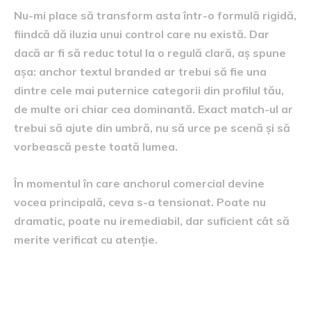
Nu-mi place să transform asta într-o formulă rigidă,
fiindcă dă iluzia unui control care nu există. Dar
dacă ar fi să reduc totul la o regulă clară, aș spune
așa: anchor textul branded ar trebui să fie una
dintre cele mai puternice categorii din profilul tău,
de multe ori chiar cea dominantă. Exact match-ul ar
trebui să ajute din umbră, nu să urce pe scenă și să
vorbească peste toată lumea.
În momentul în care anchorul comercial devine
vocea principală, ceva s-a tensionat. Poate nu
dramatic, poate nu iremediabil, dar suficient cât să
merite verificat cu atenție.
De ce diferă lucrurile de la un
tip de site la altul