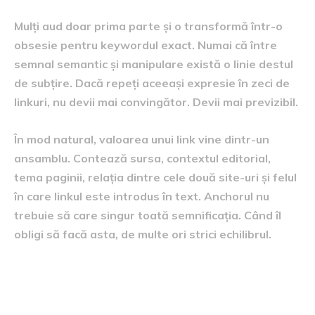
Mulți aud doar prima parte și o transformă într-o
obsesie pentru keywordul exact. Numai că între
semnal semantic și manipulare există o linie destul
de subțire. Dacă repeți aceeași expresie în zeci de
linkuri, nu devii mai convingător. Devii mai previzibil.
În mod natural, valoarea unui link vine dintr-un
ansamblu. Contează sursa, contextul editorial,
tema paginii, relația dintre cele două site-uri și felul
în care linkul este introdus în text. Anchorul nu
trebuie să care singur toată semnificația. Când îl
obligi să facă asta, de multe ori strici echilibrul.
De ce brandul contează mai
mult în SEO-ul de acum