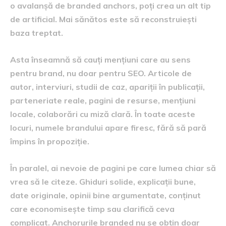
o avalanșă de branded anchors, poți crea un alt tip
de artificial. Mai sănătos este să reconstruiești
baza treptat.
Asta înseamnă să cauți mențiuni care au sens
pentru brand, nu doar pentru SEO. Articole de
autor, interviuri, studii de caz, apariții în publicații,
parteneriate reale, pagini de resurse, mențiuni
locale, colaborări cu miză clară. În toate aceste
locuri, numele brandului apare firesc, fără să pară
împins în propoziție.
În paralel, ai nevoie de pagini pe care lumea chiar să
vrea să le citeze. Ghiduri solide, explicații bune,
date originale, opinii bine argumentate, conținut
care economisește timp sau clarifică ceva
complicat. Anchorurile branded nu se obțin doar