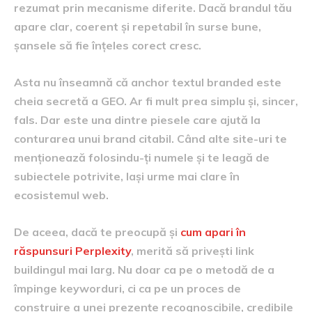
rezumat prin mecanisme diferite. Dacă brandul tău
apare clar, coerent și repetabil în surse bune,
șansele să fie înțeles corect cresc.
Asta nu înseamnă că anchor textul branded este
cheia secretă a GEO. Ar fi mult prea simplu și, sincer,
fals. Dar este una dintre piesele care ajută la
conturarea unui brand citabil. Când alte site-uri te
menționează folosindu-ți numele și te leagă de
subiectele potrivite, lași urme mai clare în
ecosistemul web.
De aceea, dacă te preocupă și
cum apari în
răspunsuri Perplexity
, merită să privești link
buildingul mai larg. Nu doar ca pe o metodă de a
împinge keyworduri, ci ca pe un proces de
construire a unei prezențe recognoscibile, credibile