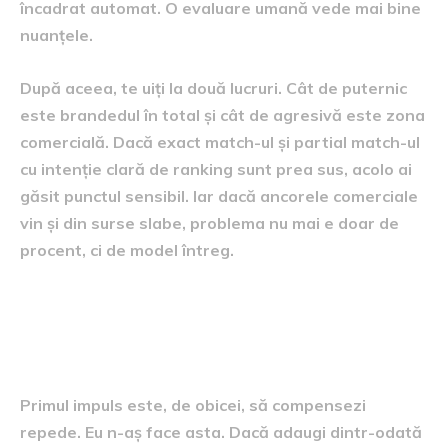
încadrat automat. O evaluare umană vede mai bine
nuanțele.
După aceea, te uiți la două lucruri. Cât de puternic
este brandedul în total și cât de agresivă este zona
comercială. Dacă exact match-ul și partial match-ul
cu intenție clară de ranking sunt prea sus, acolo ai
găsit punctul sensibil. Iar dacă ancorele comerciale
vin și din surse slabe, problema nu mai e doar de
procent, ci de model întreg.
Ce faci dacă ai prea puțin
branded
Primul impuls este, de obicei, să compensezi
repede. Eu n-aș face asta. Dacă adaugi dintr-odată