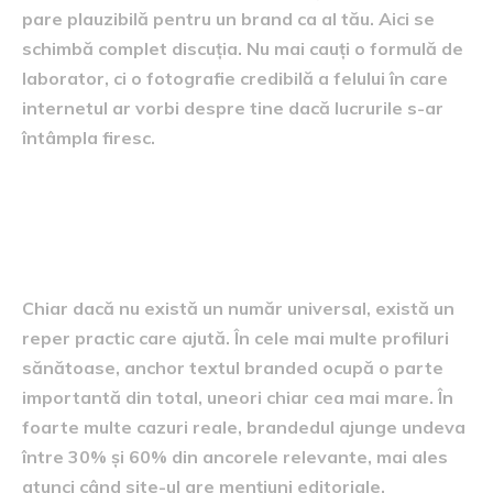
pare plauzibilă pentru un brand ca al tău. Aici se
schimbă complet discuția. Nu mai cauți o formulă de
laborator, ci o fotografie credibilă a felului în care
internetul ar vorbi despre tine dacă lucrurile s-ar
întâmpla firesc.
Care este, totuși, un interval
sănătos
Chiar dacă nu există un număr universal, există un
reper practic care ajută. În cele mai multe profiluri
sănătoase, anchor textul branded ocupă o parte
importantă din total, uneori chiar cea mai mare. În
foarte multe cazuri reale, brandedul ajunge undeva
între 30% și 60% din ancorele relevante, mai ales
atunci când site-ul are mențiuni editoriale,