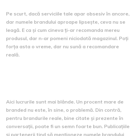
Pe scurt, dacă serviciile tale apar obsesiv în ancore,
dar numele brandului aproape lipsește, ceva nu se
leagă. E ca și cum cineva ți-ar recomanda mereu
produsul, dar n-ar pomeni niciodată magazinul. Poți
forța asta o vreme, dar nu sună a recomandare
reală.
Când procentul de branded
este foarte mare
Aici lucrurile sunt mai blânde. Un procent mare de
branded nu este, în sine, o problemă. Din contră,
pentru brandurile reale, bine citate și prezente în
conversații, poate fi un semn foarte bun. Publicațiile
și partenerii tind să menționeze numele brandului