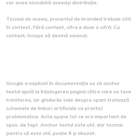
vor avea niciodată aceeași distribuție.
Tocmai de aceea, procentul de branded trebuie citit
în context. Fără context, cifra e doar o cifră. Cu
context, începe să devină semnal.
De ce Google preferă
contextul și naturalețea
Google a explicat în documentația sa că anchor
textul ajută la înțelegerea paginii către care se face
trimiterea, iar ghidurile sale despre spam tratează
schemele de linkuri artificiale ca practici
problematice. Asta spune tot ce era important de
spus, de fapt. Anchor textul este util, dar tocmai
pentru că este util, poate fi și abuzat.