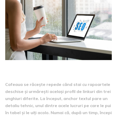
Cafeaua se răcește repede când stai cu rapoartele
deschise și urmărești același profil de linkuri din trei
unghiuri diferite. La început, anchor textul pare un
detaliu tehnic, unul dintre acele lucruri pe care le pui
în tabel și le uiți acolo. Numai că, după un timp, începi