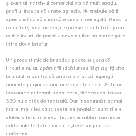
și partial match-ul comercial ocupă mult spațiu,
profilul începe să arate agresiv. Nu trebuie să fii
specialist ca să simți că e ceva în neregulă. Deschizi
raportul și vezi aceeași expresie repetată în prea
multe locuri, de parcă cineva a uitat să mai respire
între două briefuri.
Un procent mic de branded poate sugera că
linkurile nu au apărut fiindcă lumea îți știa și îți cita
brandul, ci pentru că cineva a vrut să împingă
anumite pagini pe anumite cuvinte cheie. Asta nu
înseamnă automat penalizare, fiindcă realitatea
SEO nu e atât de teatrală. Dar înseamnă risc mai
mare, mai ales când restul semnalelor sunt și ele
slabe: site-uri irelevante, texte subțiri, contexte
editoriale forțate sau o creștere suspect de
uniformă.