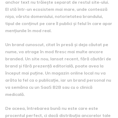
anchor text nu trăiește separat de restul site-ului.
El stă într-un ecosistem mai mare, unde contează
nișa, vârsta domeniului, notorietatea brandului,
tipul de conținut pe care îl publici și felul în care apar
mențiunile în mod real.
Un brand cunoscut, citat în presă și deja căutat pe
nume, va atrage în mod firesc mai multe ancore
branded. Un site nou, lansat recent, fără căutări de
brand și fără prezență editorială, poate avea la
început mai puține. Un magazin online local nu va
arăta la fel ca o publicație, iar un brand personal nu
va semăna cu un SaaS B2B sau cu o clinică
medicală.
De aceea, întrebarea bună nu este care este
procentul perfect, ci dacă distribuția ancorelor tale