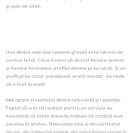
și ușor de citat.
Ce se strică cel mai des într-
un profil de ancore
Una dintre cele mai comune greșeli este nevoia de
control total. Când încerci să dictezi fiecare anchor
și fiecare formulare, profilul devine prea curat. Și un
profil prea curat, paradoxal, arată murdar. Se vede
că a fost aranjat.
Mai apare și confuzia dintre relevanță și repetiție.
Faptul că vrei să rankezi pentru un serviciu nu
înseamnă că toate linkurile trebuie să conțină acel
serviciu în anchor. Relevanța vine și din contextul
din jur, din subiectul paginii, din autoritatea sursei și