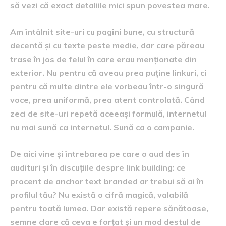
să vezi că exact detaliile mici spun povestea mare.
Am întâlnit site-uri cu pagini bune, cu structură
decentă și cu texte peste medie, dar care păreau
trase în jos de felul în care erau menționate din
exterior. Nu pentru că aveau prea puține linkuri, ci
pentru că multe dintre ele vorbeau într-o singură
voce, prea uniformă, prea atent controlată. Când
zeci de site-uri repetă aceeași formulă, internetul
nu mai sună ca internetul. Sună ca o campanie.
De aici vine și întrebarea pe care o aud des în
audituri și în discuțiile despre link building: ce
procent de anchor text branded ar trebui să ai în
profilul tău? Nu există o cifră magică, valabilă
pentru toată lumea. Dar există repere sănătoase,
semne clare că ceva e forțat și un mod destul de