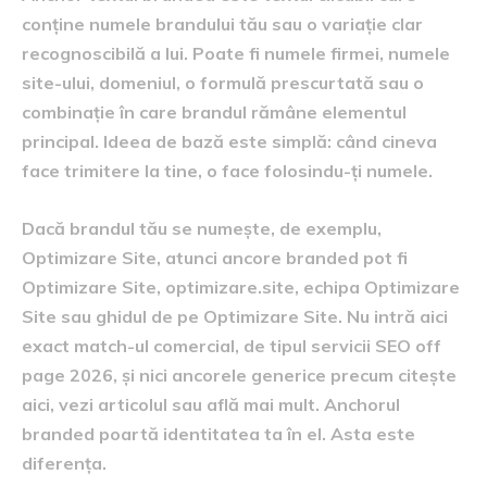
conține numele brandului tău sau o variație clar
recognoscibilă a lui. Poate fi numele firmei, numele
site-ului, domeniul, o formulă prescurtată sau o
combinație în care brandul rămâne elementul
principal. Ideea de bază este simplă: când cineva
face trimitere la tine, o face folosindu-ți numele.
Dacă brandul tău se numește, de exemplu,
Optimizare Site, atunci ancore branded pot fi
Optimizare Site, optimizare.site, echipa Optimizare
Site sau ghidul de pe Optimizare Site. Nu intră aici
exact match-ul comercial, de tipul servicii SEO off
page 2026, și nici ancorele generice precum citește
aici, vezi articolul sau află mai mult. Anchorul
branded poartă identitatea ta în el. Asta este
diferența.