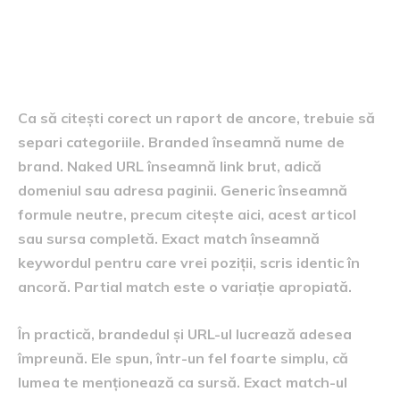
Diferența dintre branded,
URL, generic și exact match
Ca să citești corect un raport de ancore, trebuie să
separi categoriile. Branded înseamnă nume de
brand. Naked URL înseamnă link brut, adică
domeniul sau adresa paginii. Generic înseamnă
formule neutre, precum citește aici, acest articol
sau sursa completă. Exact match înseamnă
keywordul pentru care vrei poziții, scris identic în
ancoră. Partial match este o variație apropiată.
În practică, brandedul și URL-ul lucrează adesea
împreună. Ele spun, într-un fel foarte simplu, că
lumea te menționează ca sursă. Exact match-ul