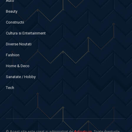
Auto
Beauty
Constructii
Cultura si Entertainment
Diverse Noutati
Fashion
Home & Deco
Sanatate / Hobby
Tech
© Acest site este creat si administrat de
Autoatu.ro
. Toate drepturile