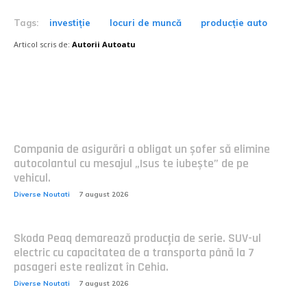
Tags:
investiție
locuri de muncă
producție auto
Articol scris de:
Autorii Autoatu
Postari fresh:
Compania de asigurări a obligat un șofer să elimine
autocolantul cu mesajul „Isus te iubește” de pe
vehicul.
Diverse Noutati
7 august 2026
Skoda Peaq demarează producția de serie. SUV-ul
electric cu capacitatea de a transporta până la 7
pasageri este realizat în Cehia.
Diverse Noutati
7 august 2026