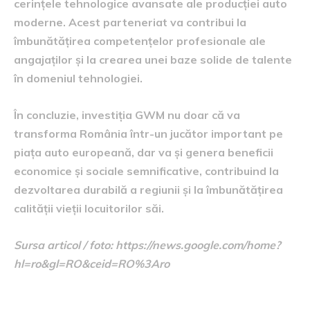
cerințele tehnologice avansate ale producției auto
moderne. Acest parteneriat va contribui la
îmbunătățirea competențelor profesionale ale
angajaților și la crearea unei baze solide de talente
în domeniul tehnologiei.
În concluzie, investiția GWM nu doar că va
transforma România într-un jucător important pe
piața auto europeană, dar va și genera beneficii
economice și sociale semnificative, contribuind la
dezvoltarea durabilă a regiunii și la îmbunătățirea
calității vieții locuitorilor săi.
Sursa articol / foto: https://news.google.com/home?
hl=ro&gl=RO&ceid=RO%3Aro