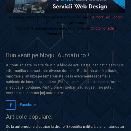
- Ai nevoie de transport aeroport in Anglia? Încearcă
Airport Taxi London
.
Calitate la prețul corect.
- Companie specializata in tranzactionarea de
Criptomonede
si
infrastructura blockchain.
Bun venit pe blogul Autoatu.ro !
Autoatu.ro este un site de știri și blog de actualitate, dedicat diseminării
informațiilor relevante din diverse domenii. Platforma oferă articole,
reportaje și analize pe teme variate, de la evenimente recente la
subiecte de interes specializat. Este un spațiu digital dedicat informării
și educației continue. Pentru orice întrebări sau sugestii, ne puteți
contacta la: contact [at] autoatu.ro
Facebook
Articole populare:
De la automobile electrice la drone: Expediția militară a unui fabricator