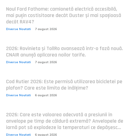
Noul Ford Fathome: camionetă electrică accesibilă,
mai puțin costisitoare decât Duster și mai spațioasă
decât RAV4?
Diverse Noutati
7 august 2026
2026: Rovinieta și TollRo avansează într-o fază nouă.
CNAIR anunță aplicarea noilor tarife.
Diverse Noutati
7 august 2026
Cod Rutier 2026: Este permisă utilizarea bicicletei pe
plafon? Care este limita de înălțime?
Diverse Noutati
6 august 2026
2026: Care este valoarea adecvată a presiunii în
anvelope pe timp de căldură extremă? Anvelopele de
iarnă pot să explodeze la temperaturi ce depășesc...
Diverse Noutati
6 august 2026