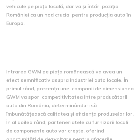
vehicule pe piața locală, dar va și întări poziția
României ca un nod crucial pentru producția auto în
Europa.
Influența asupra industriei
auto locale
Intrarea GWM pe piața românească va avea un
efect semnificativ asupra industriei auto locale. În
primul rând, prezența unei companii de dimensiunea
GWM va spori competitivitatea între producătorii
auto din România, determinându-i să
îmbunătățească calitatea și eficiența produselor lor.
În al doilea rând, parteneriatele cu furnizorii locali
de componente auto vor crește, oferind
oportunități de dezvoltare pentru afacerile