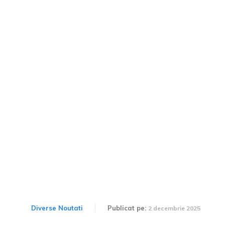
Mai mult de 300.000 de
vehicule chinezești ar
putea fi fabricate pe an în
România. GWM
explorează opțiuni pentru
locație.
Diverse Noutati
Publicat pe:
2 decembrie 2025