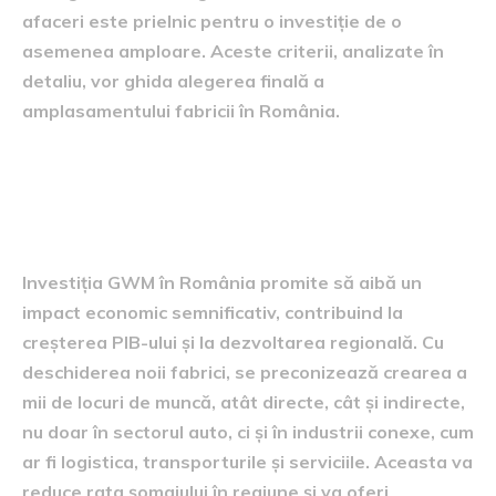
afaceri este prielnic pentru o investiție de o
asemenea amploare. Aceste criterii, analizate în
detaliu, vor ghida alegerea finală a
amplasamentului fabricii în România.
Perspectiva economică și de
angajare
Investiția GWM în România promite să aibă un
impact economic semnificativ, contribuind la
creșterea PIB-ului și la dezvoltarea regională. Cu
deschiderea noii fabrici, se preconizează crearea a
mii de locuri de muncă, atât directe, cât și indirecte,
nu doar în sectorul auto, ci și în industrii conexe, cum
ar fi logistica, transporturile și serviciile. Aceasta va
reduce rata șomajului în regiune și va oferi