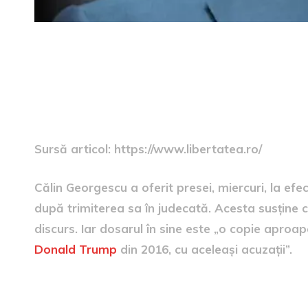
Sursă articol: https://www.libertatea.ro/
Călin Georgescu a oferit presei, miercuri, la efec
după trimiterea sa în judecată. Acesta susține că
discurs. Iar dosarul în sine este „o copie aproa
Donald Trump
din 2016, cu aceleași acuzații”.
Georgescu a fugit de întrebă