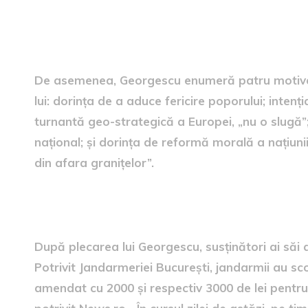
Georgescu invocă patru mot
înlăturarea lui”
De asemenea, Georgescu enumeră patru motive pe
lui: dorința de a aduce fericire poporului; inte
turnantă geo-strategică a Europei, „nu o slugă”;
național; și dorința de reformă morală a națiunii
din afara granițelor”.
Susținătorii lui Georgescu a
După plecarea lui Georgescu, susţinători ai săi a
Potrivit Jandarmeriei Bucureşti, jandarmii au s
amendat cu 2000 şi respectiv 3000 de lei pentru