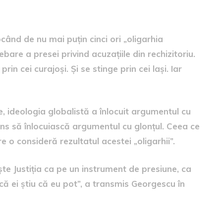
ocând de nu mai puțin cinci ori „oligarhia
ebare a presei privind acuzațiile din rechizitoriu.
rin cei curajoși. Și se stinge prin cei lași. Iar
, ideologia globalistă a înlocuit argumentul cu
juns să înlocuiască argumentul cu glonțul. Ceea ce
e o consideră rezultatul acestei „oligarhii”.
ște Justiția ca pe un instrument de presiune, ca
dcă ei știu că eu pot”, a transmis Georgescu în