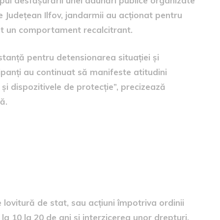
impul desfăşurării unei adunări publice organizate
ie Judeţean Ilfov, jandarmii au acţionat pentru
t un comportament recalcitrant.
stanţă pentru detensionarea situaţiei şi
ipanţi au continuat să manifeste atitudini
şi dispozitivele de protecţie”, precizează
ă.
otra au fost trimiși în
otriva ordinii
lovitură de stat, sau acțiuni împotriva ordinii
la 10 la 20 de ani și interzicerea unor drepturi.