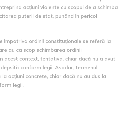
treprind acțiuni violente cu scopul de a schimba
itarea puterii de stat, punând în pericol
e împotriva ordinii constituționale se referă la
 care au ca scop schimbarea ordinii
În acest context, tentativa, chiar dacă nu a avut
pedepsită conform legii. Așadar, termenul
ră la acțiuni concrete, chiar dacă nu au dus la
form legii.