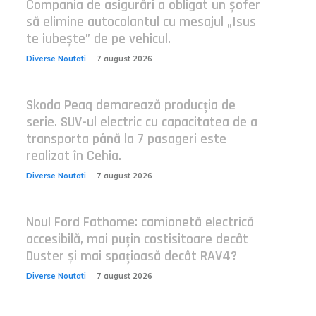
Compania de asigurări a obligat un șofer
să elimine autocolantul cu mesajul „Isus
te iubește” de pe vehicul.
Diverse Noutati
7 august 2026
Skoda Peaq demarează producția de
serie. SUV-ul electric cu capacitatea de a
transporta până la 7 pasageri este
realizat în Cehia.
Diverse Noutati
7 august 2026
Noul Ford Fathome: camionetă electrică
accesibilă, mai puțin costisitoare decât
Duster și mai spațioasă decât RAV4?
Diverse Noutati
7 august 2026