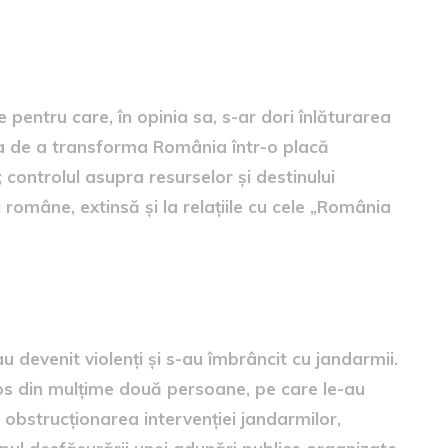
ive pentru care s-ar „dori
ntru care, în opinia sa, s-ar dori înlăturarea
nția de a transforma România într-o placă
 controlul asupra resurselor și destinului
 române, extinsă și la relațiile cu cele „România
u devenit violenți
u devenit violenţi şi s-au îmbrâncit cu jandarmii.
cos din mulţime două persoane, pe care le-au
 obstrucţionarea intervenţiei jandarmilor,