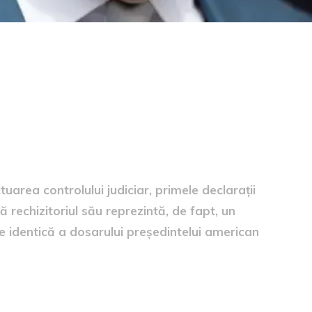
tuarea controlului judiciar, primele declarații
 rechizitoriul său reprezintă, de fapt, un
pe identică a dosarului președintelui american
rile presei, dar a ținut un