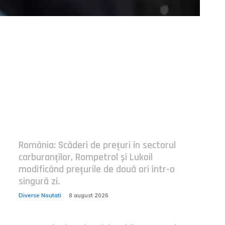
Postari fresh:
România: Scăderi de prețuri în sectorul
carburanților, Rompetrol și Lukoil
modificând prețurile de două ori într-o
singură zi.
Diverse Noutati
8 august 2026