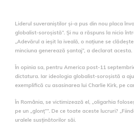
discurs: „Ei știu că eu pot”
Liderul suveraniștilor și-a pus din nou placa înv
globalist-soroșistă”. Și nu a răspuns la nicio într
„Adevărul a ieșit la iveală, o națiune se clădește p
minciuna generează șantaj”, a declarat acesta.
În opinia sa, pentru America post-11 septembrie
dictatura. Iar ideologia globalist-soroșistă a a
exemplifică cu asasinarea lui Charlie Kirk, pe car
În România, se victimizează el, „oligarhia folose
pe un „glonț””. De ce toate aceste lucruri? „Fiin
uralele susținătorilor săi.