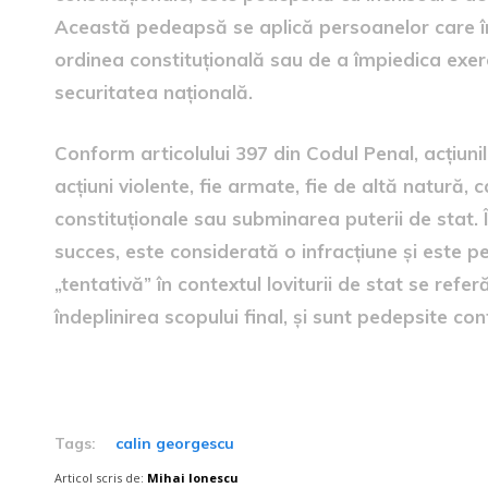
Această pedeapsă se aplică persoanelor care în
ordinea constituțională sau de a împiedica exerc
securitatea națională.
Conform articolului 397 din Codul Penal, acțiunil
acțiuni violente, fie armate, fie de altă natură,
constituționale sau subminarea puterii de stat. 
succes, este considerată o infracțiune și este 
„tentativă” în contextul loviturii de stat se refe
îndeplinirea scopului final, și sunt pedepsite con
Tags:
calin georgescu
Articol scris de:
Mihai Ionescu