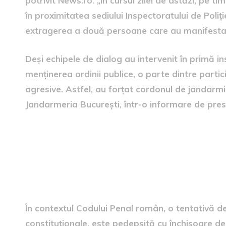
potrivit News.ro. „În cursul zilei de astăzi, pe t
în proximitatea sediului Inspectoratului de Poliţ
extragerea a două persoane care au manifesta
Deşi echipele de dialog au intervenit în primă in
menţinerea ordinii publice, o parte dintre partic
agresive. Astfel, au forțat cordonul de jandarmi 
Jandarmeria Bucureşti, într-o informare de pres
Călin Georgescu și Horațiu P
judecată pentru „acțiuni împ
constituționale”
În contextul Codului Penal român, o tentativă de 
constituționale, este pedepsită cu închisoare de 