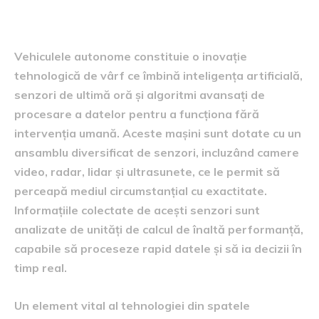
vehiculelor autonome
Vehiculele autonome constituie o inovație
tehnologică de vârf ce îmbină inteligența artificială,
senzori de ultimă oră și algoritmi avansați de
procesare a datelor pentru a funcționa fără
intervenția umană. Aceste mașini sunt dotate cu un
ansamblu diversificat de senzori, incluzând camere
video, radar, lidar și ultrasunete, ce le permit să
perceapă mediul circumstanțial cu exactitate.
Informațiile colectate de acești senzori sunt
analizate de unități de calcul de înaltă performanță,
capabile să proceseze rapid datele și să ia decizii în
timp real.
Un element vital al tehnologiei din spatele