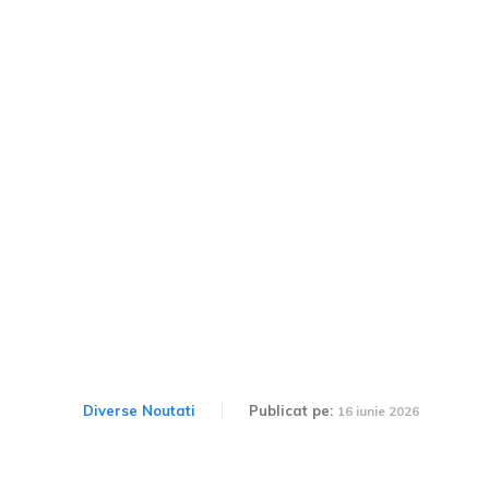
Mașinile fără pilot vor
intra pe scena de luptă.
Cum se va schimba
conflictul viitorului,
orchestrat de AI.
Diverse Noutati
Publicat pe:
16 iunie 2026