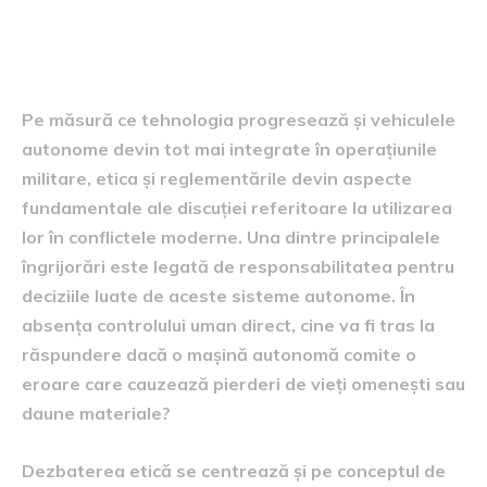
Etica și reglementările în
conflictele moderne
Pe măsură ce tehnologia progresează și vehiculele
autonome devin tot mai integrate în operațiunile
militare, etica și reglementările devin aspecte
fundamentale ale discuției referitoare la utilizarea
lor în conflictele moderne. Una dintre principalele
îngrijorări este legată de responsabilitatea pentru
deciziile luate de aceste sisteme autonome. În
absența controlului uman direct, cine va fi tras la
răspundere dacă o mașină autonomă comite o
eroare care cauzează pierderi de vieți omenești sau
daune materiale?
Dezbaterea etică se centrează și pe conceptul de