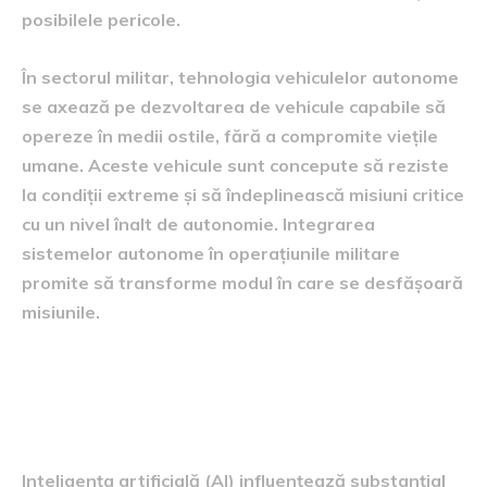
posibilele pericole.
În sectorul militar, tehnologia vehiculelor autonome
se axează pe dezvoltarea de vehicule capabile să
opereze în medii ostile, fără a compromite viețile
umane. Aceste vehicule sunt concepute să reziste
la condiții extreme și să îndeplinească misiuni critice
cu un nivel înalt de autonomie. Integrarea
sistemelor autonome în operațiunile militare
promite să transforme modul în care se desfășoară
misiunile.
Impactul AI asupra
strategiilor militare
Inteligența artificială (AI) influențează substanțial