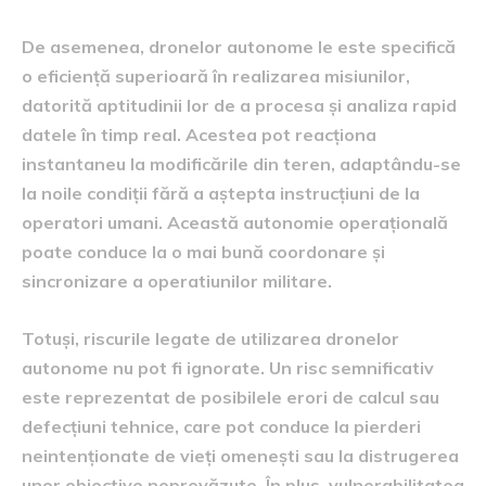
De asemenea, dronelor autonome le este specifică
o eficiență superioară în realizarea misiunilor,
datorită aptitudinii lor de a procesa și analiza rapid
datele în timp real. Acestea pot reacționa
instantaneu la modificările din teren, adaptându-se
la noile condiții fără a aștepta instrucțiuni de la
operatori umani. Această autonomie operațională
poate conduce la o mai bună coordonare și
sincronizare a operatiunilor militare.
Totuși, riscurile legate de utilizarea dronelor
autonome nu pot fi ignorate. Un risc semnificativ
este reprezentat de posibilele erori de calcul sau
defecțiuni tehnice, care pot conduce la pierderi
neintenționate de vieți omenești sau la distrugerea
unor obiective neprevăzute. În plus, vulnerabilitatea