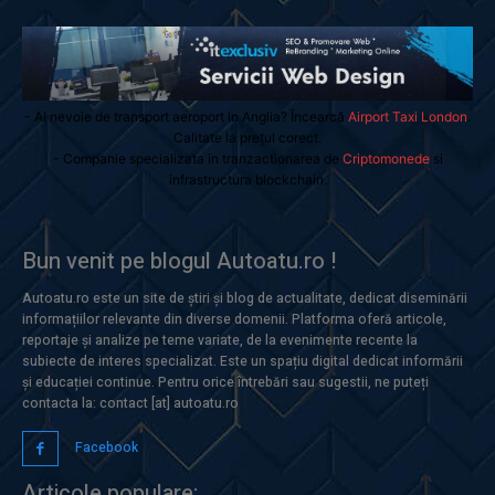
- Ai nevoie de transport aeroport in Anglia? Încearcă
Airport Taxi London
.
Calitate la prețul corect.
- Companie specializata in tranzactionarea de
Criptomonede
si
infrastructura blockchain.
Bun venit pe blogul Autoatu.ro !
Autoatu.ro este un site de știri și blog de actualitate, dedicat diseminării
informațiilor relevante din diverse domenii. Platforma oferă articole,
reportaje și analize pe teme variate, de la evenimente recente la
subiecte de interes specializat. Este un spațiu digital dedicat informării
și educației continue. Pentru orice întrebări sau sugestii, ne puteți
contacta la: contact [at] autoatu.ro
Facebook
Articole populare: