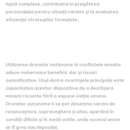
luptă complexe, contribuind la pregătirea
personalului pentru situații variate și la evaluarea
eficienței strategiilor formulate.
Avantajele și riscurile utilizării
dronelor autonome
Utilizarea dronelor autonome în conflictele armate
aduce numeroase beneficii, dar și riscuri
semnificative. Unul dintre avantajele principale este
capacitatea acestor dispozitive de a desfășura
misiuni riscante fără a expune viețile umane.
Dronelor autonome li se pot desemna sarcini de
recunoaștere, supraveghere și atac, operând în
condiții dificile și în medii ostile, unde accesul uman
ar fi greu sau imposibil.