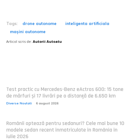
Tags:
drone autonome
inteligenta artificiala
mașini autonome
Articol scris de:
Autorii Autoatu
Postari fresh:
Test practic cu Mercedes-Benz eActros 600: 15 tone
de mărfuri și 17 livrări pe o distanță de 6.650 km
Diverse Noutati
6 august 2026
Românii optează pentru sedanuri? Cele mai bune 10
modele sedan recent înmatriculate în România în
iulie 2026