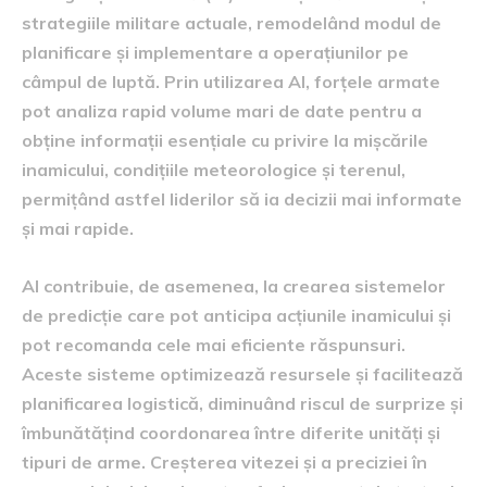
strategiile militare actuale, remodelând modul de
planificare și implementare a operațiunilor pe
câmpul de luptă. Prin utilizarea AI, forțele armate
pot analiza rapid volume mari de date pentru a
obține informații esențiale cu privire la mișcările
inamicului, condițiile meteorologice și terenul,
permițând astfel liderilor să ia decizii mai informate
și mai rapide.
AI contribuie, de asemenea, la crearea sistemelor
de predicție care pot anticipa acțiunile inamicului și
pot recomanda cele mai eficiente răspunsuri.
Aceste sisteme optimizează resursele și facilitează
planificarea logistică, diminuând riscul de surprize și
îmbunătățind coordonarea între diferite unități și
tipuri de arme. Creșterea vitezei și a preciziei în