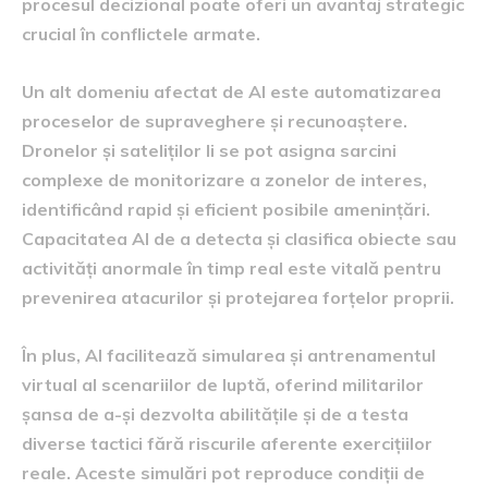
procesul decizional poate oferi un avantaj strategic
crucial în conflictele armate.
Un alt domeniu afectat de AI este automatizarea
proceselor de supraveghere și recunoaștere.
Dronelor și sateliților li se pot asigna sarcini
complexe de monitorizare a zonelor de interes,
identificând rapid și eficient posibile amenințări.
Capacitatea AI de a detecta și clasifica obiecte sau
activități anormale în timp real este vitală pentru
prevenirea atacurilor și protejarea forțelor proprii.
În plus, AI facilitează simularea și antrenamentul
virtual al scenariilor de luptă, oferind militarilor
șansa de a-și dezvolta abilitățile și de a testa
diverse tactici fără riscurile aferente exercițiilor
reale. Aceste simulări pot reproduce condiții de