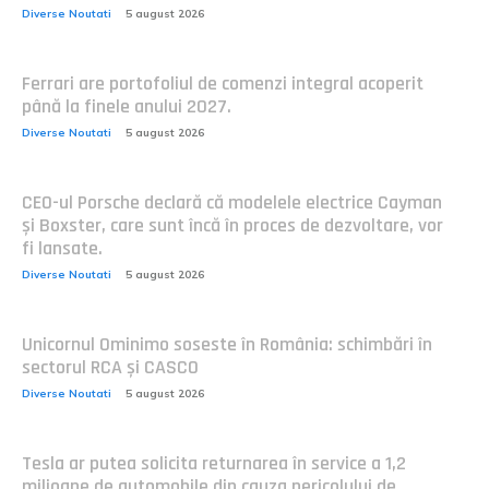
Diverse Noutati
5 august 2026
Ferrari are portofoliul de comenzi integral acoperit
până la finele anului 2027.
Diverse Noutati
5 august 2026
CEO-ul Porsche declară că modelele electrice Cayman
și Boxster, care sunt încă în proces de dezvoltare, vor
fi lansate.
Diverse Noutati
5 august 2026
Unicornul Ominimo soseste în România: schimbări în
sectorul RCA și CASCO
Diverse Noutati
5 august 2026
Tesla ar putea solicita returnarea în service a 1,2
milioane de automobile din cauza pericolului de