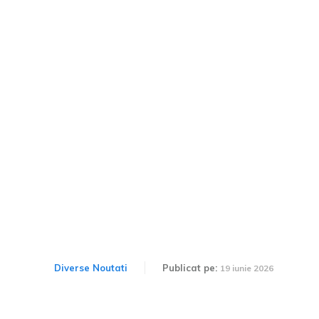
Obligația de a staționa la
trecerile pentru pietoni: În
ce mod îți poate proteja
această normă de
penalizări în 2026
Diverse Noutati
Publicat pe:
19 iunie 2026