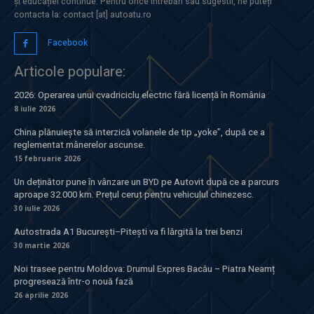
și educației continue. Pentru orice întrebări sau sugestii, ne puteți
contacta la: contact [at] autoatu.ro
Facebook
Articole populare:
2026: Operarea unui cvadriciclu electric fără licență în România
8 iulie 2026
China plănuiește să interzică volanele de tip „yoke”, după ce a
reglementat mânerelor ascunse.
15 februarie 2026
Un deținător pune în vânzare un BYD pe Autovit după ce a parcurs
aproape 32.000 km. Prețul cerut pentru vehiculul chinezesc.
30 iulie 2026
Autostrada A1 București–Pitești va fi lărgită la trei benzi
30 martie 2026
Noi trasee pentru Moldova: Drumul Expres Bacău – Piatra Neamț
progresează într-o nouă fază
26 aprilie 2026