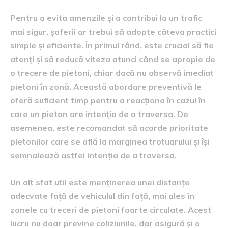
Pentru a evita amenzile și a contribui la un trafic
mai sigur, șoferii ar trebui să adopte câteva practici
simple și eficiente. În primul rând, este crucial să fie
atenți și să reducă viteza atunci când se apropie de
o trecere de pietoni, chiar dacă nu observă imediat
pietoni în zonă. Această abordare preventivă le
oferă suficient timp pentru a reacționa în cazul în
care un pieton are intenția de a traversa. De
asemenea, este recomandat să acorde prioritate
pietonilor care se află la marginea trotuarului și își
semnalează astfel intenția de a traversa.
Un alt sfat util este menținerea unei distanțe
adecvate față de vehiculul din față, mai ales în
zonele cu treceri de pietoni foarte circulate. Acest
lucru nu doar previne coliziunile, dar asigură și o