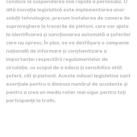
conduce la suspendarea mai rapidă a permisului. O
altă inovație legislativă este implementarea unor
soluții tehnologice, precum instalarea de camere de
supraveghere la trecerile de pietoni, care vor ajuta
la identificarea și sancționarea automată a șoferilor
care nu opresc. În plus, se va desfășura o campanie
națională de informare și conștientizare a
importanței respectării regulamentelor de
circulație, cu scopul de a educa și sensibiliza atât
șoferii, cât și pietonii. Aceste măsuri legislative sunt
esențiale pentru a diminua numărul de accidente și
pentru a crea un mediu rutier mai sigur pentru toți
participanții la trafic.
Recomandări pentru evitarea
amenzilor