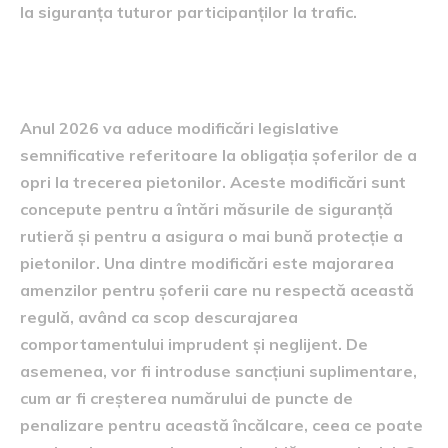
la siguranța tuturor participanților la trafic.
Schimbări legislative în 2026
Anul 2026 va aduce modificări legislative
semnificative referitoare la obligația șoferilor de a
opri la trecerea pietonilor. Aceste modificări sunt
concepute pentru a întări măsurile de siguranță
rutieră și pentru a asigura o mai bună protecție a
pietonilor. Una dintre modificări este majorarea
amenzilor pentru șoferii care nu respectă această
regulă, având ca scop descurajarea
comportamentului imprudent și neglijent. De
asemenea, vor fi introduse sancțiuni suplimentare,
cum ar fi creșterea numărului de puncte de
penalizare pentru această încălcare, ceea ce poate