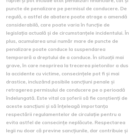
faptei și pot include atât penalizări financiare, cât și
puncte de penalizare pe permisul de conducere. De
regulă, o astfel de abatere poate atrage o amendă
considerabilă, care poate varia în funcție de
legislația actuală și de circumstanțele incidentului. În
plus, acumularea unui număr mare de puncte de
penalizare poate conduce la suspendarea
temporară a dreptului de a conduce. În situații mai
grave, în care neoprirea la trecerea pietonilor a dus
la accidente cu victime, consecințele pot fi și mai
drastice, incluzând posibile sancțiuni penale și
retragerea permisului de conducere pe o perioadă
îndelungată. Este vital ca șoferii să fie conștienți de
aceste sancțiuni și să înțeleagă importanța
respectării regulamentelor de circulație pentru a
evita astfel de consecințe neplăcute. Respectarea
legii nu doar că previne sancțiunile, dar contribuie și