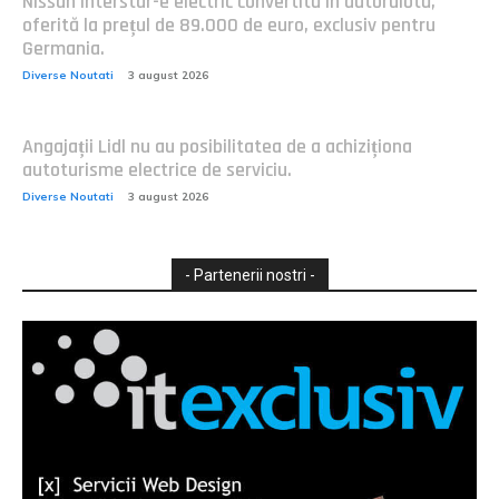
Nissan Interstar-e electric convertită în autorulotă,
oferită la prețul de 89.000 de euro, exclusiv pentru
Germania.
Diverse Noutati
3 august 2026
Angajații Lidl nu au posibilitatea de a achiziționa
autoturisme electrice de serviciu.
Diverse Noutati
3 august 2026
- Partenerii nostri -