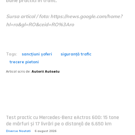
bune practici în trafic.
Sursa articol / foto: https://news.google.com/home?
hl=ro&gl=RO&ceid=RO%3Aro
Tags:
sancțiuni șoferi
siguranță trafic
trecere pietoni
Articol scris de:
Autorii Autoatu
Postari fresh:
Test practic cu Mercedes-Benz eActros 600: 15 tone
de mărfuri și 17 livrări pe o distanță de 6.650 km
Diverse Noutati
6 august 2026