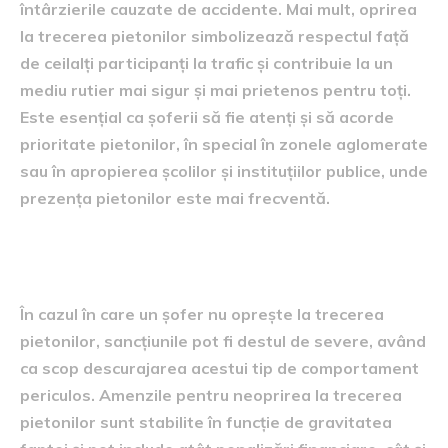
întârzierile cauzate de accidente. Mai mult, oprirea
la trecerea pietonilor simbolizează respectul față
de ceilalți participanți la trafic și contribuie la un
mediu rutier mai sigur și mai prietenos pentru toți.
Este esențial ca șoferii să fie atenți și să acorde
prioritate pietonilor, în special în zonele aglomerate
sau în apropierea școlilor și instituțiilor publice, unde
prezența pietonilor este mai frecventă.
Sancțiunile pentru neoprire
În cazul în care un șofer nu oprește la trecerea
pietonilor, sancțiunile pot fi destul de severe, având
ca scop descurajarea acestui tip de comportament
periculos. Amenzile pentru neoprirea la trecerea
pietonilor sunt stabilite în funcție de gravitatea