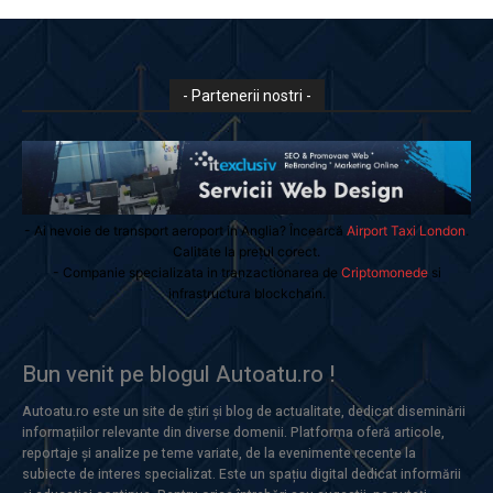
- Partenerii nostri -
- Ai nevoie de transport aeroport in Anglia? Încearcă
Airport Taxi London
.
Calitate la prețul corect.
- Companie specializata in tranzactionarea de
Criptomonede
si
infrastructura blockchain.
Bun venit pe blogul Autoatu.ro !
Autoatu.ro este un site de știri și blog de actualitate, dedicat diseminării
informațiilor relevante din diverse domenii. Platforma oferă articole,
reportaje și analize pe teme variate, de la evenimente recente la
subiecte de interes specializat. Este un spațiu digital dedicat informării