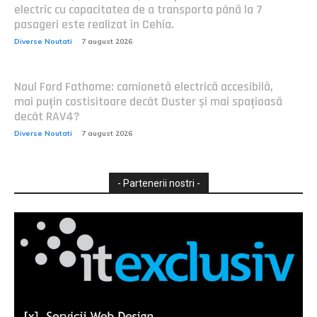
electric cu capacitatea de a transporta până la 7
pasageri este realizat în Cehia.
Diverse Noutati
7 august 2026
Noul Ford Fathome: camionetă electrică accesibilă,
mai puțin costisitoare decât Duster și mai spațioasă
decât RAV4?
Diverse Noutati
7 august 2026
- Partenerii nostri -