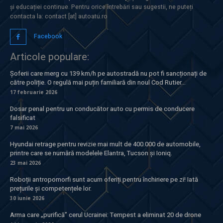
și educației continue. Pentru orice întrebări sau sugestii, ne puteți
contacta la: contact [at] autoatu.ro
Facebook
Articole populare:
Șoferii care merg cu 139 km/h pe autostradă nu pot fi sancționați de
către poliție. O regulă mai puțin familiară din noul Cod Rutier...
17 februarie 2026
Dosar penal pentru un conducător auto cu permis de conducere
falsificat
7 mai 2026
Hyundai retrage pentru revizie mai mult de 400.000 de automobile,
printre care se numără modelele Elantra, Tucson și Ioniq.
23 mai 2026
Roboții antropomorfi sunt acum oferiți pentru închiriere pe zi! Iată
prețurile și competențele lor.
30 iunie 2026
Arma care „purifică” cerul Ucrainei: Tempest a eliminat 20 de drone