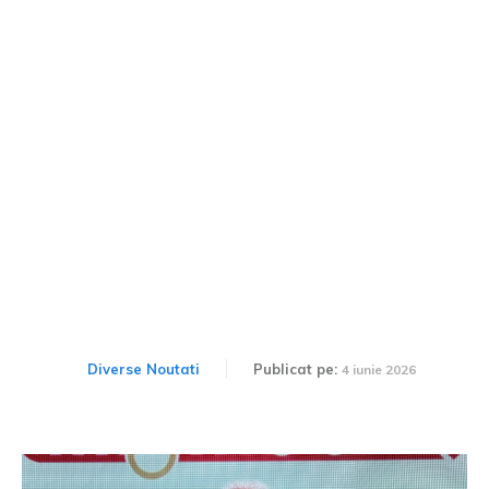
Percepția conducătorilor
auto români referitoare la
consumul de alcool în
timpul conducerii
Diverse Noutati
Publicat pe:
4 iunie 2026