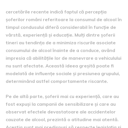
cercetările recente indică faptul că percepția
șoferilor români referitoare la consumul de alcool în
timpul condusului diferă considerabil în funcție de
vârstă, experiență și educație. Mulți dintre șoferii
tineri au tendința de a minimiza riscurile asociate
consumului de alcool înainte de a conduce, având
impresia că abilitățile lor de manevrare a vehiculului
nu sunt afectate. Această ideea greșită poate fi
modelată de influențe sociale și presiunea grupului,
determinând astfel comportamente riscante.
Pe de altă parte, șoferii mai cu experiență, care au
fost expuși la campanii de sensibilizare și care au
observat efectele devastatoare ale accidentelor
cauzate de alcool, prezintă o atitudine mai atentă.
Aceștia sunt mai predispuși să respecte legislația și