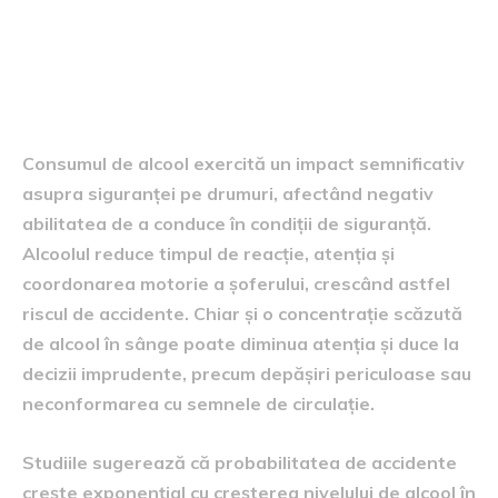
Consecințele consumului de
alcool asupra siguranței
rutiere
Consumul de alcool exercită un impact semnificativ
asupra siguranței pe drumuri, afectând negativ
abilitatea de a conduce în condiții de siguranță.
Alcoolul reduce timpul de reacție, atenția și
coordonarea motorie a șoferului, crescând astfel
riscul de accidente. Chiar și o concentrație scăzută
de alcool în sânge poate diminua atenția și duce la
decizii imprudente, precum depășiri periculoase sau
neconformarea cu semnele de circulație.
Studiile sugerează că probabilitatea de accidente
crește exponențial cu creșterea nivelului de alcool în