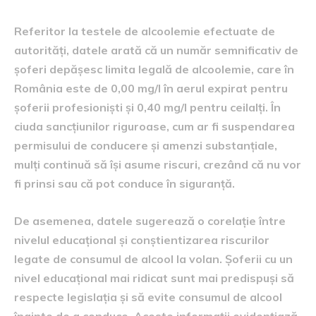
Referitor la testele de alcoolemie efectuate de
autorități, datele arată că un număr semnificativ de
șoferi depășesc limita legală de alcoolemie, care în
România este de 0,00 mg/l în aerul expirat pentru
șoferii profesioniști și 0,40 mg/l pentru ceilalți. În
ciuda sancțiunilor riguroase, cum ar fi suspendarea
permisului de conducere și amenzi substanțiale,
mulți continuă să își asume riscuri, crezând că nu vor
fi prinsi sau că pot conduce în siguranță.
De asemenea, datele sugerează o corelație între
nivelul educațional și conștientizarea riscurilor
legate de consumul de alcool la volan. Șoferii cu un
nivel educațional mai ridicat sunt mai predispuși să
respecte legislația și să evite consumul de alcool
înainte de a conduce. Aceste informații evidențiază