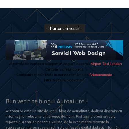
- Partenerii nostri -
- Ai nevoie de transport aeroport in Anglia? Încearcă
Airport Taxi London
.
Calitate la prețul corect.
- Companie specializata in tranzactionarea de
Criptomonede
si
infrastructura blockchain.
Bun venit pe blogul Autoatu.ro !
Autoatu.ro este un site de știri și blog de actualitate, dedicat diseminării
informațiilor relevante din diverse domenii. Platforma oferă articole,
reportaje și analize pe teme variate, de la evenimente recente la
subiecte de interes specializat. Este un spațiu digital dedicat informării