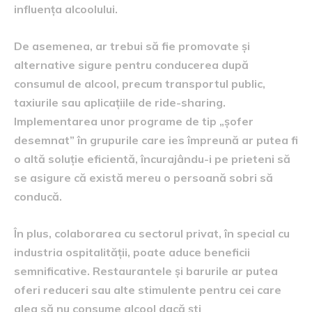
influența alcoolului.
De asemenea, ar trebui să fie promovate și
alternative sigure pentru conducerea după
consumul de alcool, precum transportul public,
taxiurile sau aplicațiile de ride-sharing.
Implementarea unor programe de tip „șofer
desemnat” în grupurile care ies împreună ar putea fi
o altă soluție eficientă, încurajându-i pe prieteni să
se asigure că există mereu o persoană sobri să
conducă.
În plus, colaborarea cu sectorul privat, în special cu
industria ospitalității, poate aduce beneficii
semnificative. Restaurantele și barurile ar putea
oferi reduceri sau alte stimulente pentru cei care
aleg să nu consume alcool dacă ști