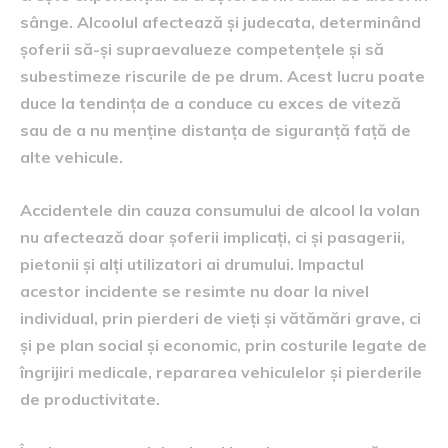
sânge. Alcoolul afectează și judecata, determinând
șoferii să-și supraevalueze competențele și să
subestimeze riscurile de pe drum. Acest lucru poate
duce la tendința de a conduce cu exces de viteză
sau de a nu menține distanța de siguranță față de
alte vehicule.
Accidentele din cauza consumului de alcool la volan
nu afectează doar șoferii implicați, ci și pasagerii,
pietonii și alți utilizatori ai drumului. Impactul
acestor incidente se resimte nu doar la nivel
individual, prin pierderi de vieți și vătămări grave, ci
și pe plan social și economic, prin costurile legate de
îngrijiri medicale, repararea vehiculelor și pierderile
de productivitate.