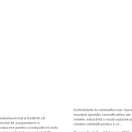
enunță la inițiativa
Bulgaria schimbă reg
dare a permisului
vinieta este validă 
ere pentru
zi, disponibilă înce
rii auto care nu
februarie
menzile.
Schimbările în vinietaRecent, Guve
anunțat ajustări semnificative ale
uluiGuvernul a hotărât să
viniete, aducând o nouă opțiune pe
ectul de suspendare a
vinieta valabilă pentru o zi....
nducere pentru conducătorii auto