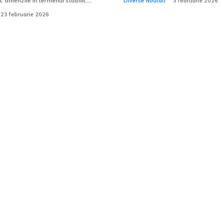
c amenzile în termenul stabilit....
Diverse Noutati
3 februarie 2026
23 februarie 2026