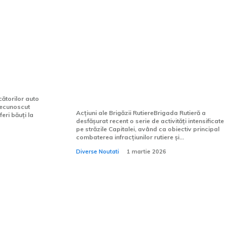
 cu cei
Noapte de amploare pe
ri auto
arterele Capitalei:
lui în
conducători auto sub efectul
.200 de
alcoolului și cu permise
uă luni
suspendate, prinși de Brigada
Rutieră
cătorilor auto
 recunoscut
Acțiuni ale Brigăzii RutiereBrigada Rutieră a
eri băuți la
desfășurat recent o serie de activități intensificate
pe străzile Capitalei, având ca obiectiv principal
combaterea infracțiunilor rutiere și...
Diverse Noutati
1 martie 2026