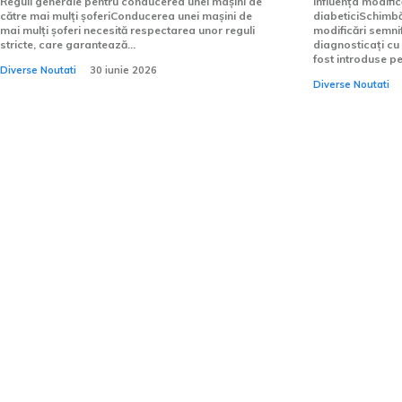
Reguli generale pentru conducerea unei mașini de
Influența modific
către mai mulți șoferiConducerea unei mașini de
diabeticiSchimbăr
mai mulți șoferi necesită respectarea unor reguli
modificări semnif
stricte, care garantează...
diagnosticați cu
fost introduse pen
Diverse Noutati
30 iunie 2026
Diverse Noutati