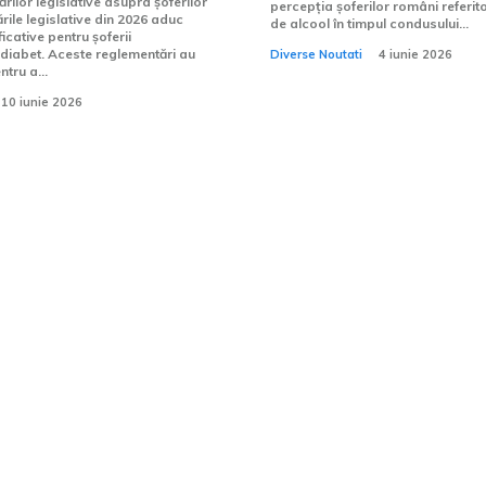
ărilor legislative asupra șoferilor
percepția șoferilor români referi
ile legislative din 2026 aduc
de alcool în timpul condusului...
icative pentru șoferii
 diabet. Aceste reglementări au
Diverse Noutati
4 iunie 2026
tru a...
10 iunie 2026