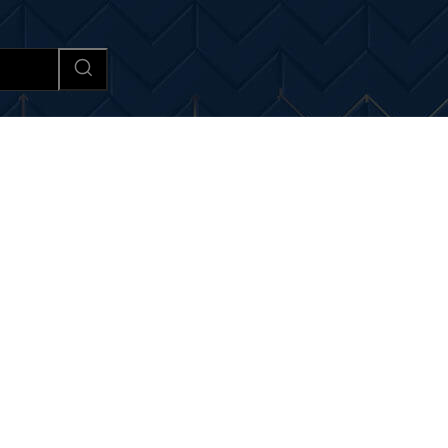
Afaceri si Industrii
Cultura si 
tiri si noutati despre:
șofe