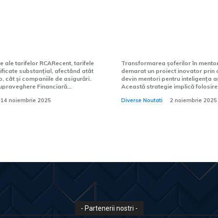
a auto obligatorie
Uber își tranformă ș
orări pentru unii,
mentori pentru inte
ntru alții. Tarifele
artificială. Acest n
ță actualizate.
este în stadiul de te
 ale tarifelor RCARecent, tarifele
Transformarea șoferilor în mentor
ficate substanțial, afectând atât
demarat un proiect inovator prin c
, cât și companiile de asigurări.
devin mentori pentru inteligența art
upraveghere Financiară...
Această strategie implică folosire
14 noiembrie 2025
Diverse Noutati
2 noiembrie 2025
- Partenerii nostri -