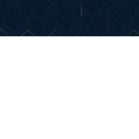
Entertainment
Diverse Noutati
Home & Dec
ri