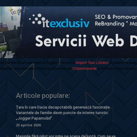
oie de transport aeroport in Anglia? Încearcă
Airport Taxi London
. Calitate la preț
mpanie specializata in tranzactionarea de
Criptomonede
si infrastructura blockc
Articole populare:
Țara în care Dacia decapotabilă generează fascinație.
Variantele de familie devin puncte de interes turistic:
„Jogger Papamobil”.
23 aprilie 2026
Mașinile fără pilot vor intra pe scena de luptă. Cum se va