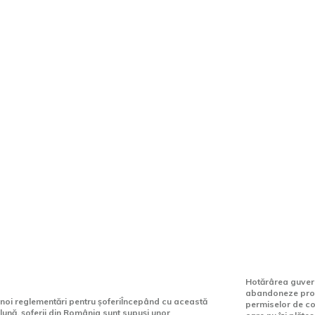
Șoferii sunt obligați să achite
Guvernul r
amenda de circulație în
de suspen
termen de 105 zile. Ministrul
de conduc
Dezvoltării: Cei care nu o
conducăto
plătesc, vor rămâne fără
plătesc a
permis.
Hotărârea guvern
abandoneze proi
noi reglementări pentru șoferiÎncepând cu această
permiselor de co
lună, șoferii din România sunt supuși unor