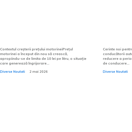
Motorina se apropie din nou
Șoferii su
de 10 lei. Costul litrului de
un nou ac
combustibil pentru șoferi,
durata su
după o nouă majorare.
permisiuni
Contextul creșterii prețului motorineiPrețul
Cerinte noi pentr
motorinei a început din nou să crească,
conducătorii aut
apropiindu-se de limita de 10 lei pe litru, o situație
reducere a perio
care generează îngrijorare...
de conducere...
Diverse Noutati
2 mai 2026
Diverse Noutati