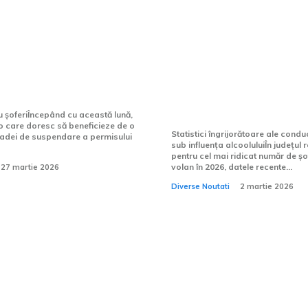
nt obligați să aducă
Județul din România
t pentru a scurta
mai mulți conducăto
spendării
sub influența alcoolu
i.
2026: mai mult de 1
incidente în doar do
u șoferiÎncepând cu această lună,
o care doresc să beneficieze de o
Statistici îngrijorătoare ale condu
adei de suspendare a permisului
sub influența alcooluluiÎn județul
pentru cel mai ridicat număr de șof
volan în 2026, datele recente...
27 martie 2026
Diverse Noutati
2 martie 2026