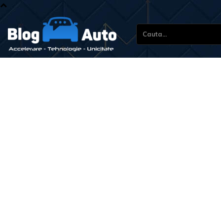
Cauta...
S