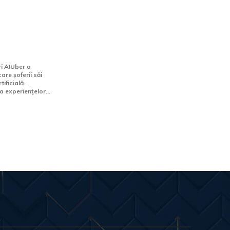
oferii în
ligența
ou program
stare.
i AIUber a
are șoferii săi
ificială.
a experiențelor...