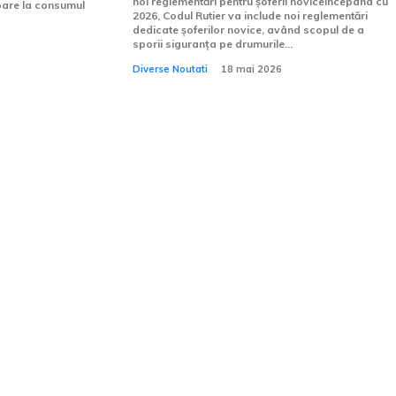
noi reglementări pentru șoferii noviceÎncepând cu
toare la consumul
2026, Codul Rutier va include noi reglementări
dedicate șoferilor novice, având scopul de a
sporii siguranța pe drumurile...
Diverse Noutati
18 mai 2026