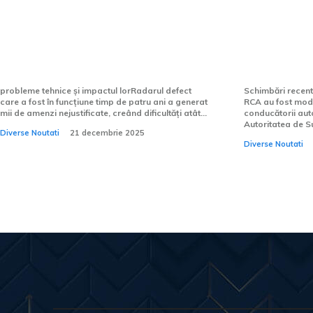
Mii de conducători auto
Asigurare
nevinovați sancționați din
(RCA): Maj
cauza unui radar defect, activ
scăderi pe
timp de 4 ani
de referin
probleme tehnice și impactul lorRadarul defect
Schimbări recente
care a fost în funcțiune timp de patru ani a generat
RCA au fost modi
mii de amenzi nejustificate, creând dificultăți atât...
conducătorii auto
Autoritatea de S
Diverse Noutati
21 decembrie 2025
Diverse Noutati