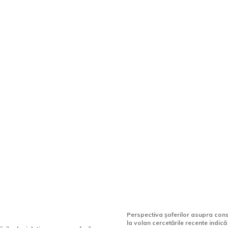
va anula permisul
Percepția conducăto
 cu diabet? Cine are
români referitoare 
 conducă legal și
consumul de alcool 
 perioada de
conducerii
te a carnetului?
Perspectiva șoferilor asupra con
la volan cercetările recente indică