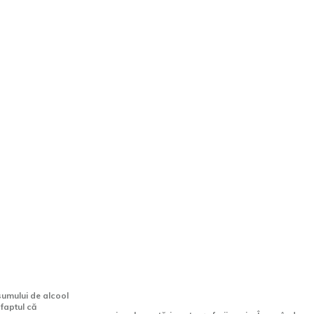
rilor auto
Șoferii novice au permisiunea
la
să facă depășiri pe Drumurile
în timpul
Naționale cu câte o bandă pe
sens? Normele din Codul
Rutier 2026
sumului de alcool
 faptul că