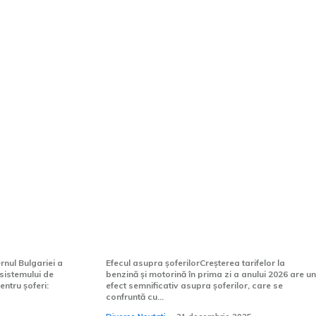
ulile:
2026: Majorarea costurilor la
pentru o
benzină și motorină în prima
pând cu 3
zi a anului. Ce preț are un
rezervor plin de combustibil
rnul Bulgariei a
Efecul asupra șoferilorCreșterea tarifelor la
 sistemului de
benzină și motorină în prima zi a anului 2026 are un
ntru șoferi:
efect semnificativ asupra șoferilor, care se
confruntă cu...