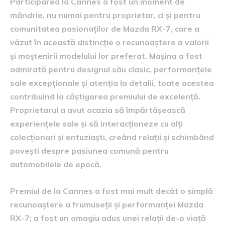
Participarea la Cannes a fost un moment de
mândrie, nu numai pentru proprietar, ci și pentru
comunitatea pasionaților de Mazda RX-7, care a
văzut în această distincție o recunoaștere a valorii
și moștenirii modelului lor preferat. Mașina a fost
admirată pentru designul său clasic, performanțele
sale excepționale și atenția la detalii, toate acestea
contribuind la câștigarea premiului de excelență.
Proprietarul a avut ocazia să împărtășească
experiențele sale și să interacționeze cu alți
colecționari și entuziaști, creând relații și schimbând
povești despre pasiunea comună pentru
automobilele de epocă.
Premiul de la Cannes a fost mai mult decât o simplă
recunoaștere a frumuseții și performanței Mazda
RX-7; a fost un omagiu adus unei relații de-o viață