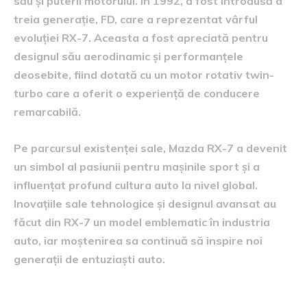
său și puterii motorului. În 1992, a fost introdusă a
treia generație, FD, care a reprezentat vârful
evoluției RX-7. Aceasta a fost apreciată pentru
designul său aerodinamic și performanțele
deosebite, fiind dotată cu un motor rotativ twin-
turbo care a oferit o experiență de conducere
remarcabilă.
Pe parcursul existenței sale, Mazda RX-7 a devenit
un simbol al pasiunii pentru mașinile sport și a
influențat profund cultura auto la nivel global.
Inovațiile sale tehnologice și designul avansat au
făcut din RX-7 un model emblematic în industria
auto, iar moștenirea sa continuă să inspire noi
generații de entuziaști auto.
Călătoria de 25 de ani