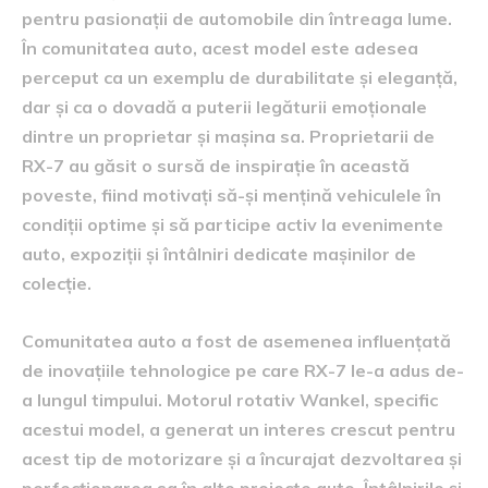
pentru pasionații de automobile din întreaga lume.
În comunitatea auto, acest model este adesea
perceput ca un exemplu de durabilitate și eleganță,
dar și ca o dovadă a puterii legăturii emoționale
dintre un proprietar și mașina sa. Proprietarii de
RX-7 au găsit o sursă de inspirație în această
poveste, fiind motivați să-și mențină vehiculele în
condiții optime și să participe activ la evenimente
auto, expoziții și întâlniri dedicate mașinilor de
colecție.
Comunitatea auto a fost de asemenea influențată
de inovațiile tehnologice pe care RX-7 le-a adus de-
a lungul timpului. Motorul rotativ Wankel, specific
acestui model, a generat un interes crescut pentru
acest tip de motorizare și a încurajat dezvoltarea și
perfecționarea sa în alte proiecte auto. Întâlnirile și