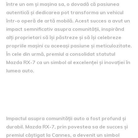
între un om și mașina sa, o dovadă că pasiunea
autentică și dedicarea pot transforma un vehicul
într-o operă de artă mobilă. Acest succes a avut un
impact semnificativ asupra comunității, inspirând
alți proprietari să își păstreze și să își celebreze
propriile mașini cu aceeași pasiune și meticulozitate.
În cele din urmă, premiul a consolidat statutul
Mazda RX-7 ca un simbol al excelenței și inovației în
lumea auto.
Impactul asupra comunității
auto
Impactul asupra comunității auto a fost profund și
durabil. Mazda RX-7, prin povestea sa de succes și
premiul câștigat la Cannes, a devenit un simbol