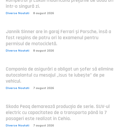
Rompetrol și Lukoil modificând prețurile de două ori
într-o singură zi.
Diverse Noutati
8 august 2026
Jannik Sinner are în garaj Ferrari și Porsche, însă a
fost respins de patru ori la examenul pentru
permisul de motocicletă.
Diverse Noutati
8 august 2026
Compania de asigurări a obligat un șofer să elimine
autocolantul cu mesajul „Isus te iubește” de pe
vehicul.
Diverse Noutati
7 august 2026
Skoda Peaq demarează producția de serie. SUV-ul
electric cu capacitatea de a transporta până la 7
pasageri este realizat în Cehia.
Diverse Noutati
7 august 2026