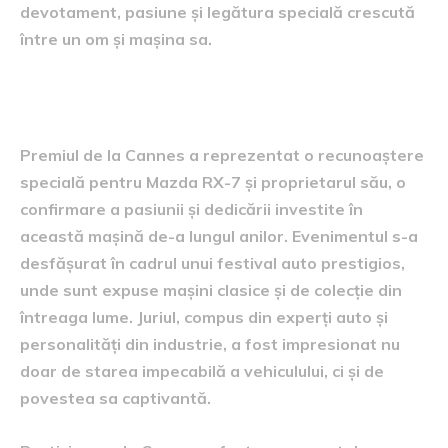
devotament, pasiune și legătura specială crescută
între un om și mașina sa.
Premiul de la Cannes
Premiul de la Cannes a reprezentat o recunoaștere
specială pentru Mazda RX-7 și proprietarul său, o
confirmare a pasiunii și dedicării investite în
această mașină de-a lungul anilor. Evenimentul s-a
desfășurat în cadrul unui festival auto prestigios,
unde sunt expuse mașini clasice și de colecție din
întreaga lume. Juriul, compus din experți auto și
personalități din industrie, a fost impresionat nu
doar de starea impecabilă a vehiculului, ci și de
povestea sa captivantă.