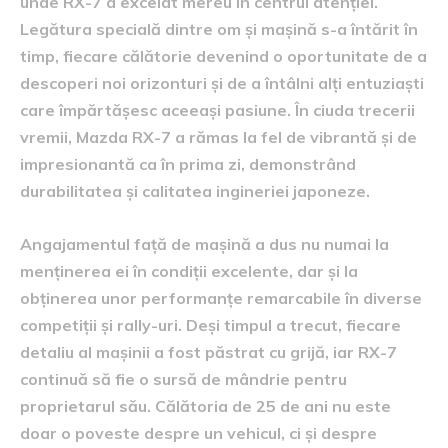
unde RX-7 a excelat mereu în centrul atenției.
Legătura specială dintre om și mașină s-a întărit în
timp, fiecare călătorie devenind o oportunitate de a
descoperi noi orizonturi și de a întâlni alți entuziaști
care împărtășesc aceeași pasiune. În ciuda trecerii
vremii, Mazda RX-7 a rămas la fel de vibrantă și de
impresionantă ca în prima zi, demonstrând
durabilitatea și calitatea ingineriei japoneze.
Angajamentul față de mașină a dus nu numai la
menținerea ei în condiții excelente, dar și la
obținerea unor performanțe remarcabile în diverse
competiții și rally-uri. Deși timpul a trecut, fiecare
detaliu al mașinii a fost păstrat cu grijă, iar RX-7
continuă să fie o sursă de mândrie pentru
proprietarul său. Călătoria de 25 de ani nu este
doar o poveste despre un vehicul, ci și despre