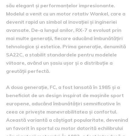
său elegant și performanțelor impresionante.
Modelul a venit cu un motor rotativ Wankel, care a
devenit rapid un simbol al inovației și ingineriei
avansate. De-a lungul anilor, RX-7 a evoluat prin
mai multe generații, fiecare aducând îmbunătățiri
tehnologice și estetice. Prima generație, denumită
SA22C, a stabilit standardele pentru modelele
viitoare, având un șasiu ușor și o distribuție a
greutății perfectă.
A doua generație, FC, a fost lansată în 1985 și a
beneficiat de un design inspirat de mașinile sport
europene, aducând îmbunătățiri semnificative în
ceea ce privește manevrabilitatea și confortul.
Această variantă a câștigat popularitate, devenind
un favorit în sportul cu motor datorită echilibrului