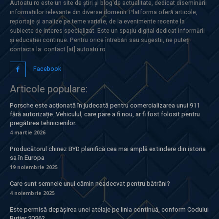
Autoatu.ro este un site de știri și blog de actualitate, dedicat diseminării
informațiilor relevante din diverse domenii. Platforma oferă articole,
reportaje și analize pe teme variate, de la evenimente recente la
subiecte de interes specializat. Este un spațiu digital dedicat informării
și educației continue. Pentru orice întrebări sau sugestii, ne puteți
contacta la: contact [at] autoatu.ro
Facebook
Articole populare:
Porsche este acționată în judecată pentru comercializarea unui 911
fără autorizație. Vehiculul, care pare a fi nou, ar fi fost folosit pentru
pregătirea tehnicienilor.
4 martie 2026
Producătorul chinez BYD planifică cea mai amplă extindere din istoria
sa în Europa
19 noiembrie 2025
Care sunt semnele unui cămin neadecvat pentru bătrâni?
4 noiembrie 2025
Este permisă depășirea unei atelaje pe linia continuă, conform Codului
Rutier 2026?