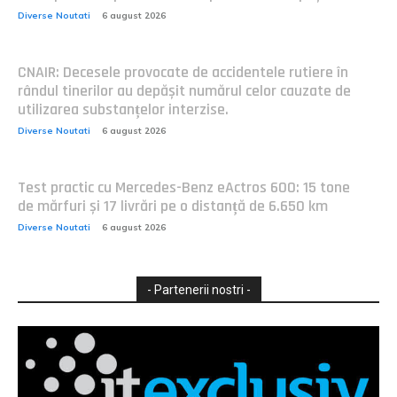
Diverse Noutati
6 august 2026
CNAIR: Decesele provocate de accidentele rutiere în
rândul tinerilor au depășit numărul celor cauzate de
utilizarea substanțelor interzise.
Diverse Noutati
6 august 2026
Test practic cu Mercedes-Benz eActros 600: 15 tone
de mărfuri și 17 livrări pe o distanță de 6.650 km
Diverse Noutati
6 august 2026
- Partenerii nostri -