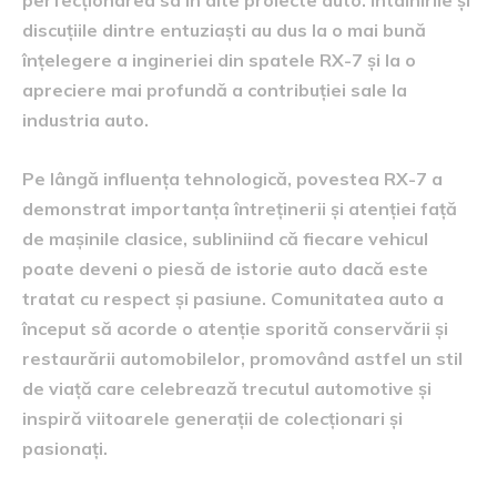
discuțiile dintre entuziaști au dus la o mai bună
înțelegere a ingineriei din spatele RX-7 și la o
apreciere mai profundă a contribuției sale la
industria auto.
Pe lângă influența tehnologică, povestea RX-7 a
demonstrat importanța întreținerii și atenției față
de mașinile clasice, subliniind că fiecare vehicul
poate deveni o piesă de istorie auto dacă este
tratat cu respect și pasiune. Comunitatea auto a
început să acorde o atenție sporită conservării și
restaurării automobilelor, promovând astfel un stil
de viață care celebrează trecutul automotive și
inspiră viitoarele generații de colecționari și
pasionați.