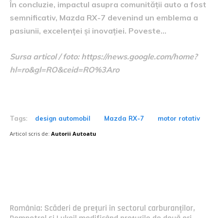
În concluzie, impactul asupra comunității auto a fost
semnificativ, Mazda RX-7 devenind un emblema a
pasiunii, excelenței și inovației. Poveste…
Sursa articol / foto: https://news.google.com/home?
hl=ro&gl=RO&ceid=RO%3Aro
Tags:
design automobil
Mazda RX-7
motor rotativ
Articol scris de:
Autorii Autoatu
Postari fresh:
România: Scăderi de prețuri în sectorul carburanților,