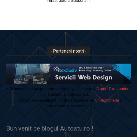
infrastructura blockchain.
- Partenerii nostri -
- Ai nevoie de transport aeroport in Anglia? Încearcă
Airport Taxi London
.
Calitate la prețul corect.
- Companie specializata in tranzactionarea de
Criptomonede
si
infrastructura blockchain.
Bun venit pe blogul Autoatu.ro !