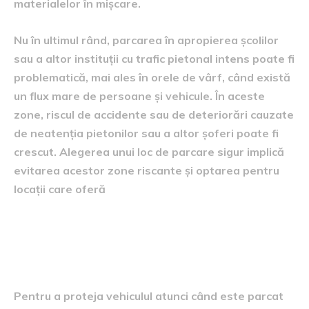
materialelor în mișcare.
Nu în ultimul rând, parcarea în apropierea școlilor
sau a altor instituții cu trafic pietonal intens poate fi
problematică, mai ales în orele de vârf, când există
un flux mare de persoane și vehicule. În aceste
zone, riscul de accidente sau de deteriorări cauzate
de neatenția pietonilor sau a altor șoferi poate fi
crescut. Alegerea unui loc de parcare sigur implică
evitarea acestor zone riscante și optarea pentru
locații care oferă
Sfaturi pentru protejarea
vehiculului
Pentru a proteja vehiculul atunci când este parcat