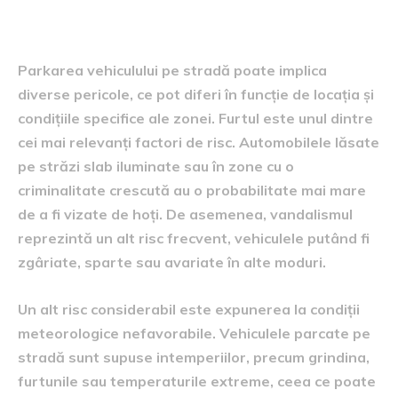
parcarea pe stradă
Parkarea vehiculului pe stradă poate implica
diverse pericole, ce pot diferi în funcție de locația și
condițiile specifice ale zonei. Furtul este unul dintre
cei mai relevanți factori de risc. Automobilele lăsate
pe străzi slab iluminate sau în zone cu o
criminalitate crescută au o probabilitate mai mare
de a fi vizate de hoți. De asemenea, vandalismul
reprezintă un alt risc frecvent, vehiculele putând fi
zgâriate, sparte sau avariate în alte moduri.
Un alt risc considerabil este expunerea la condiții
meteorologice nefavorabile. Vehiculele parcate pe
stradă sunt supuse intemperiilor, precum grindina,
furtunile sau temperaturile extreme, ceea ce poate