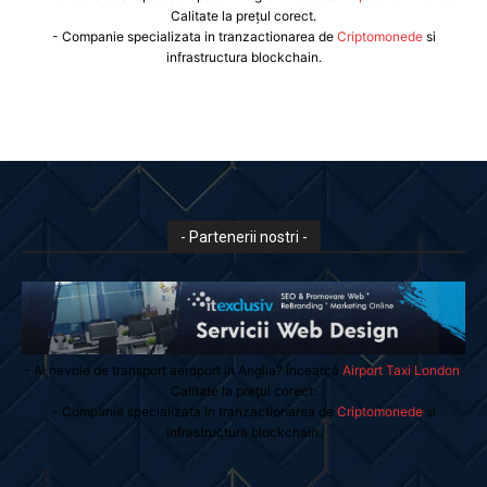
Calitate la prețul corect.
- Companie specializata in tranzactionarea de
Criptomonede
si
infrastructura blockchain.
- Partenerii nostri -
- Ai nevoie de transport aeroport in Anglia? Încearcă
Airport Taxi London
.
Calitate la prețul corect.
- Companie specializata in tranzactionarea de
Criptomonede
si
infrastructura blockchain.