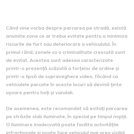
Zone de evitat pentru parcare
Când vine vorba despre parcarea pe stradă, există
anumite zone ce ar trebui evitate pentru a minimiza
riscurile de furt sau deteriorare a vehiculului. În
primul rând, zonele cu o criminalitate crescută sunt
de evitat. Acestea sunt adesea caracterizate
printr-o prezență scăzută a forțelor de ordine și
printr-o lipsă de supraveghere video, făcând ca
vehiculele parcate în aceste locuri să devină ținte
ușoare pentru hoți și vandali.
De asemenea, este recomandat să evitați parcarea
pe străzile slab iluminate, în special pe timpul nopții.
O iluminare inadecvată poate facilita activitățile
infracționale și poate face vehiculul mai greu vizibil