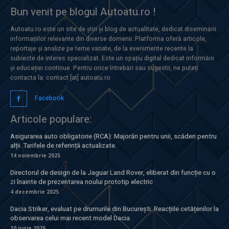
Bun venit pe blogul Autoatu.ro !
Autoatu.ro este un site de știri și blog de actualitate, dedicat diseminării
informațiilor relevante din diverse domenii. Platforma oferă articole,
reportaje și analize pe teme variate, de la evenimente recente la
subiecte de interes specializat. Este un spațiu digital dedicat informării
și educației continue. Pentru orice întrebări sau sugestii, ne puteți
contacta la: contact [at] autoatu.ro
Facebook
Articole populare:
Asigurarea auto obligatorie (RCA): Majorări pentru unii, scăderi pentru
alții. Tarifele de referință actualizate.
14 noiembrie 2025
Directorul de design de la Jaguar Land Rover, eliberat din funcție cu o
zi înainte de prezentarea noului prototip electric
4 decembrie 2025
Dacia Striker, evaluat pe drumurile din București. Reacțiile cetățenilor la
observarea celui mai recent model Dacia.
10 iunie 2026