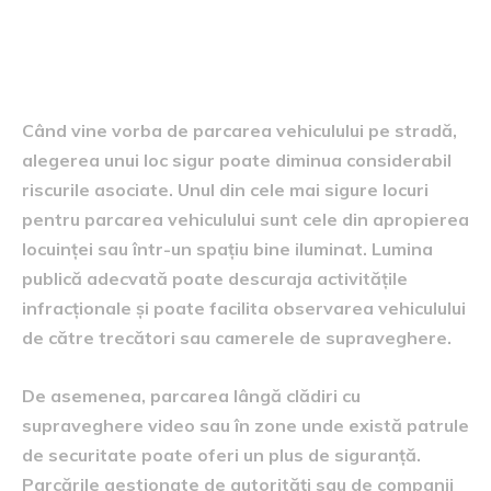
Cele mai sigure locuri pentru
parcare
Când vine vorba de parcarea vehiculului pe stradă,
alegerea unui loc sigur poate diminua considerabil
riscurile asociate. Unul din cele mai sigure locuri
pentru parcarea vehiculului sunt cele din apropierea
locuinței sau într-un spațiu bine iluminat. Lumina
publică adecvată poate descuraja activitățile
infracționale și poate facilita observarea vehiculului
de către trecători sau camerele de supraveghere.
De asemenea, parcarea lângă clădiri cu
supraveghere video sau în zone unde există patrule
de securitate poate oferi un plus de siguranță.
Parcările gestionate de autorități sau de companii