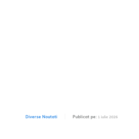
Mașina staționată pe
drum: Cele mai sigure
locații și zonele de ocolit
pentru parcarea
vehiculului
Diverse Noutati
Publicat pe:
1 iulie 2026