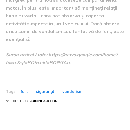
motor. În plus, este important să mențineți relații
bune cu vecinii, care pot observa și raporta
activități suspecte în jurul vehiculului. Dacă observi
orice semn de vandalism sau tentativă de furt, este
esențial să
Sursa articol / foto: https://news.google.com/home?
hl=ro&gl=RO&ceid=RO%3Aro
Tags:
furt
siguranță
vandalism
Articol scris de:
Autorii Autoatu
Postari fresh: