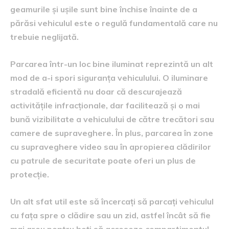
geamurile și ușile sunt bine închise înainte de a
părăsi vehiculul este o regulă fundamentală care nu
trebuie neglijată.
Parcarea într-un loc bine iluminat reprezintă un alt
mod de a-i spori siguranța vehiculului. O iluminare
stradală eficientă nu doar că descurajează
activitățile infracționale, dar facilitează și o mai
bună vizibilitate a vehiculului de către trecători sau
camere de supraveghere. În plus, parcarea în zone
cu supraveghere video sau în apropierea clădirilor
cu patrule de securitate poate oferi un plus de
protecție.
Un alt sfat util este să încercați să parcați vehiculul
cu fața spre o clădire sau un zid, astfel încât să fie
mai greu pentru hoți să acceseze compartimentul