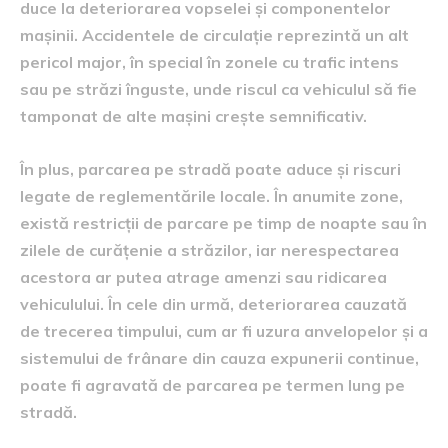
duce la deteriorarea vopselei și componentelor
mașinii. Accidentele de circulație reprezintă un alt
pericol major, în special în zonele cu trafic intens
sau pe străzi înguste, unde riscul ca vehiculul să fie
tamponat de alte mașini crește semnificativ.
În plus, parcarea pe stradă poate aduce și riscuri
legate de reglementările locale. În anumite zone,
există restricții de parcare pe timp de noapte sau în
zilele de curățenie a străzilor, iar nerespectarea
acestora ar putea atrage amenzi sau ridicarea
vehiculului. În cele din urmă, deteriorarea cauzată
de trecerea timpului, cum ar fi uzura anvelopelor și a
sistemului de frânare din cauza expunerii continue,
poate fi agravată de parcarea pe termen lung pe
stradă.