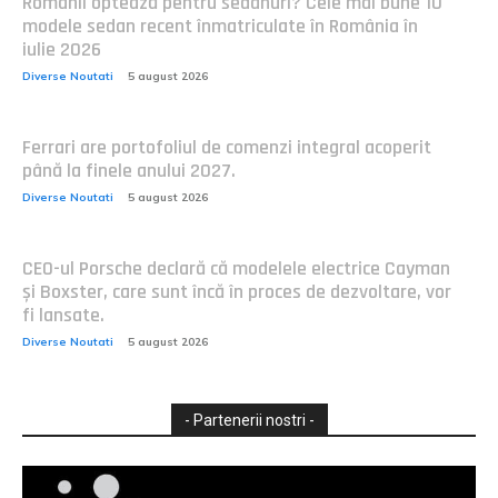
Românii optează pentru sedanuri? Cele mai bune 10
modele sedan recent înmatriculate în România în
iulie 2026
Diverse Noutati
5 august 2026
Ferrari are portofoliul de comenzi integral acoperit
până la finele anului 2027.
Diverse Noutati
5 august 2026
CEO-ul Porsche declară că modelele electrice Cayman
și Boxster, care sunt încă în proces de dezvoltare, vor
fi lansate.
Diverse Noutati
5 august 2026
- Partenerii nostri -