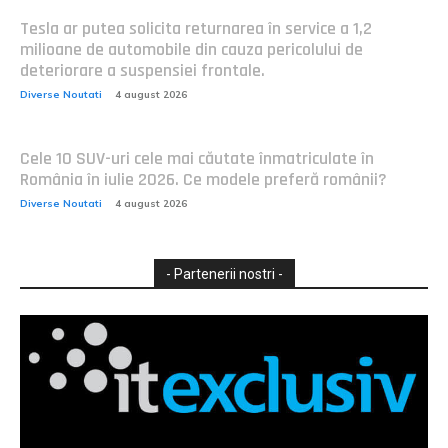
Tesla ar putea solicita returnarea în service a 1,2
milioane de automobile din cauza pericolului de
deteriorare a suspensiei frontale.
Diverse Noutati
4 august 2026
Cele 10 SUV-uri cele mai căutate înmatriculate în
România în iulie 2026. Ce modele preferă românii?
Diverse Noutati
4 august 2026
- Partenerii nostri -