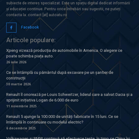
subiecte de interes specializat. Este un spațiu digital dedicat informării
și educației continue. Pentru orice întrebări sau sugestii, ne puteți
contacta la: contact [at] autoatu.ro
Facebook
Articole populare:
Xpeng vizează producția de automobile în America. O alegere ce
poate schimba piața auto.
26 iulie 2026
Ce se întâmplă cu pământul după excavare pe un șantier de
construcții
30 martie 2026
Renault îl onorează pe Louis Schweitzer, liderul care a salvat Dacia și a
sprijinit inițiativa Logan de 6.000 de euro
11 noiembrie 2025
Renault 5 ajunge la 100.000 de unități fabricate în 15 luni. Ce se
întâmplă în continuare cu modelul electric?
6 decembrie 2025
Volkswagen și BMW continuă să efectueze teste, în timp ce China își