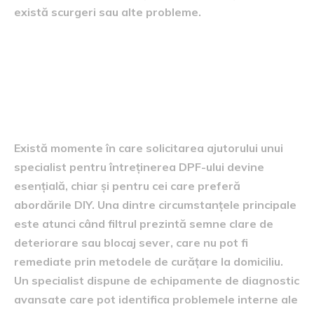
există scurgeri sau alte probleme.
Când să solicitați ajutorul unui
specialist pentru întreținerea
DPF-ului
Există momente în care solicitarea ajutorului unui
specialist pentru întreținerea DPF-ului devine
esențială, chiar și pentru cei care preferă
abordările DIY. Una dintre circumstanțele principale
este atunci când filtrul prezintă semne clare de
deteriorare sau blocaj sever, care nu pot fi
remediate prin metodele de curățare la domiciliu.
Un specialist dispune de echipamente de diagnostic
avansate care pot identifica problemele interne ale