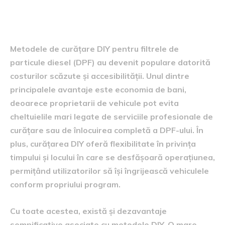
Beneficiile și dezavantajele
curățării DIY
Metodele de curățare DIY pentru filtrele de
particule diesel (DPF) au devenit populare datorită
costurilor scăzute și accesibilității. Unul dintre
principalele avantaje este economia de bani,
deoarece proprietarii de vehicule pot evita
cheltuielile mari legate de serviciile profesionale de
curățare sau de înlocuirea completă a DPF-ului. În
plus, curățarea DIY oferă flexibilitate în privința
timpului și locului în care se desfășoară operațiunea,
permițând utilizatorilor să își îngrijească vehiculele
conform propriului program.
Cu toate acestea, există și dezavantaje
semnificative asociate cu metodele DIY. O mare