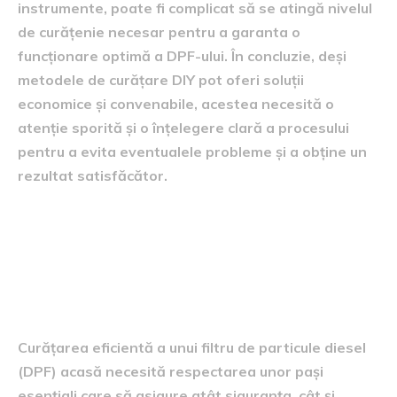
instrumente, poate fi complicat să se atingă nivelul
de curățenie necesar pentru a garanta o
funcționare optimă a DPF-ului. În concluzie, deși
metodele de curățare DIY pot oferi soluții
economice și convenabile, acestea necesită o
atenție sporită și o înțelegere clară a procesului
pentru a evita eventualele probleme și a obține un
rezultat satisfăcător.
Pași esențiali pentru
curățarea eficientă a unui
DPF acasă
Curățarea eficientă a unui filtru de particule diesel
(DPF) acasă necesită respectarea unor pași
esențiali care să asigure atât siguranța, cât și