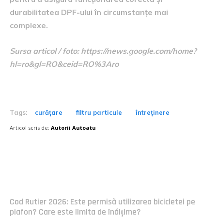
durabilitatea DPF-ului în circumstanțe mai
complexe.
Sursa articol / foto: https://news.google.com/home?
hl=ro&gl=RO&ceid=RO%3Aro
Tags:
curățare
filtru particule
întreținere
Articol scris de:
Autorii Autoatu
Postari fresh:
Cod Rutier 2026: Este permisă utilizarea bicicletei pe
plafon? Care este limita de înălțime?