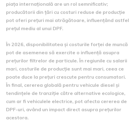
piața internațională are un rol semnificativ;
producătorii din țări cu costuri reduse de producție
pot oferi prețuri mai atrăgătoare, influențând astfel
prețul mediu al unui DPF.
În 2026, disponibilitatea și costurile forței de muncă
pot de asemenea să exercite o influență asupra
prețurilor filtrelor de particule. În regiunile cu salarii
mari, costurile de producție sunt mai mari, ceea ce
poate duce la prețuri crescute pentru consumatori.
În final, cererea globală pentru vehicule diesel și
tendințele de tranziție către alternative ecologice,
cum ar fi vehiculele electrice, pot afecta cererea de
DPF-uri, având un impact direct asupra prețurilor
acestora.