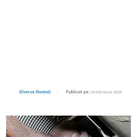
Prețul unui filtru de
particule în 2026 și tehnici
de curățare DPF DIY
Diverse Noutati
Publicat pe:
19 februarie 2026