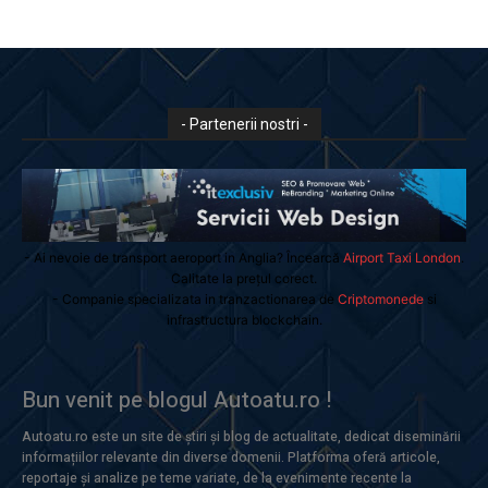
- Partenerii nostri -
- Ai nevoie de transport aeroport in Anglia? Încearcă
Airport Taxi London
.
Calitate la prețul corect.
- Companie specializata in tranzactionarea de
Criptomonede
si
infrastructura blockchain.
Bun venit pe blogul Autoatu.ro !
Autoatu.ro este un site de știri și blog de actualitate, dedicat diseminării
informațiilor relevante din diverse domenii. Platforma oferă articole,
reportaje și analize pe teme variate, de la evenimente recente la