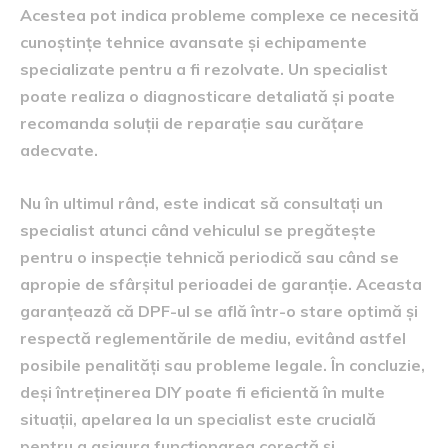
Acestea pot indica probleme complexe ce necesită
cunoștințe tehnice avansate și echipamente
specializate pentru a fi rezolvate. Un specialist
poate realiza o diagnosticare detaliată și poate
recomanda soluții de reparație sau curățare
adecvate.
Nu în ultimul rând, este indicat să consultați un
specialist atunci când vehiculul se pregătește
pentru o inspecție tehnică periodică sau când se
apropie de sfârșitul perioadei de garanție. Aceasta
garanțează că DPF-ul se află într-o stare optimă și
respectă reglementările de mediu, evitând astfel
posibile penalități sau probleme legale. În concluzie,
deși întreținerea DIY poate fi eficientă în multe
situații, apelarea la un specialist este crucială
pentru a asigura funcționarea corectă și