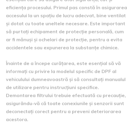
eficiența procesului. Primul pas constă în asigurarea
accesului la un spațiu de lucru adecvat, bine ventilat
și dotat cu toate uneltele necesare. Este important
să purtați echipament de protecție personală, cum
ar fi mănuși și ochelari de protecție, pentru a evita
accidentele sau expunerea la substanțe chimice.
Înainte de a începe curățarea, este esențial să vă
informați cu privire la modelul specific de DPF al
vehiculului dumneavoastră și să consultați manualul
de utilizare pentru instrucțiuni specifice.
Demontarea filtrului trebuie efectuată cu precauție,
asigurându-vă că toate conexiunile și senzorii sunt
deconectați corect pentru a preveni deteriorarea
acestora.