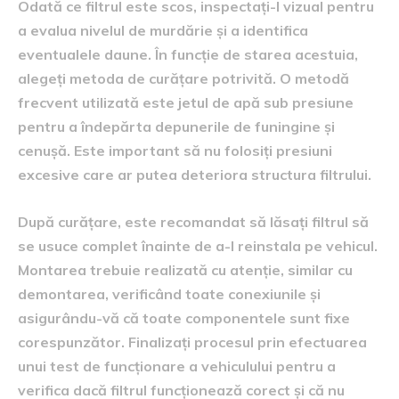
Odată ce filtrul este scos, inspectați-l vizual pentru
a evalua nivelul de murdărie și a identifica
eventualele daune. În funcție de starea acestuia,
alegeți metoda de curățare potrivită. O metodă
frecvent utilizată este jetul de apă sub presiune
pentru a îndepărta depunerile de funingine și
cenușă. Este important să nu folosiți presiuni
excesive care ar putea deteriora structura filtrului.
După curățare, este recomandat să lăsați filtrul să
se usuce complet înainte de a-l reinstala pe vehicul.
Montarea trebuie realizată cu atenție, similar cu
demontarea, verificând toate conexiunile și
asigurându-vă că toate componentele sunt fixe
corespunzător. Finalizați procesul prin efectuarea
unui test de funcționare a vehiculului pentru a
verifica dacă filtrul funcționează corect și că nu