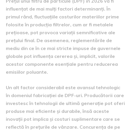
Prețul unui filtru de particule (DPF) în 2026 va fi
influențat de mai mulți factori determinanți. În
primul rând, fluctuațiile costurilor materiilor prime
folosite în producția filtrelor, cum ar fi metalele
prețioase, pot provoca variații semnificative ale
prețului final. De asemenea, reglementările de
mediu din ce în ce mai stricte impuse de guvernele
globale pot influența cererea și, implicit, valorile
acestor componente esențiale pentru reducerea
emisiilor poluante.
Un alt factor considerabil este avansul tehnologic
în domeniul fabricației de DPF-uri. Producătorii care
investesc în tehnologii de ultimă generație pot oferi
produse mai eficiente și durabile, însă aceste
inovații pot implica și costuri suplimentare care se
reflectă în prețurile de vânzare. Concurența de pe