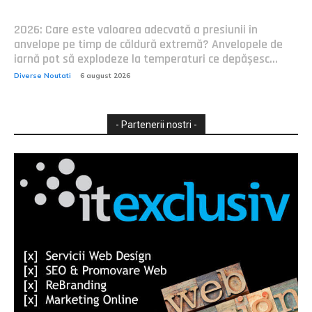
2026: Care este valoarea adecvată a presiunii în
anvelope pe timp de căldură extremă? Anvelopele de
iarnă pot să explodeze la temperaturi ce depășesc...
Diverse Noutati
6 august 2026
- Partenerii nostri -