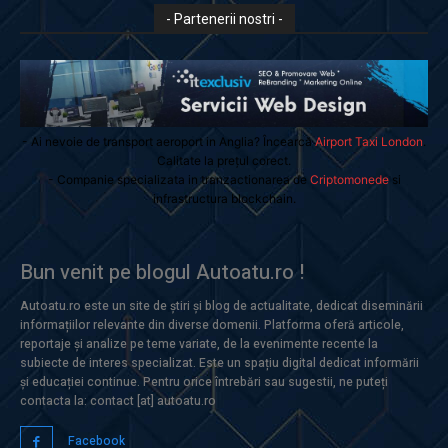
- Partenerii nostri -
- Ai nevoie de transport aeroport in Anglia? Încearcă
Airport Taxi London
.
Calitate la prețul corect.
- Companie specializata in tranzactionarea de
Criptomonede
si
infrastructura blockchain.
Bun venit pe blogul Autoatu.ro !
Autoatu.ro este un site de știri și blog de actualitate, dedicat diseminării
informațiilor relevante din diverse domenii. Platforma oferă articole,
reportaje și analize pe teme variate, de la evenimente recente la
subiecte de interes specializat. Este un spațiu digital dedicat informării
și educației continue. Pentru orice întrebări sau sugestii, ne puteți
contacta la: contact [at] autoatu.ro
Facebook