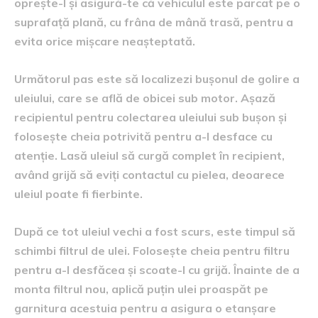
oprește-l și asigură-te că vehiculul este parcat pe o
suprafață plană, cu frâna de mână trasă, pentru a
evita orice mișcare neașteptată.
Următorul pas este să localizezi bușonul de golire a
uleiului, care se află de obicei sub motor. Așază
recipientul pentru colectarea uleiului sub bușon și
folosește cheia potrivită pentru a-l desface cu
atenție. Lasă uleiul să curgă complet în recipient,
având grijă să eviți contactul cu pielea, deoarece
uleiul poate fi fierbinte.
După ce tot uleiul vechi a fost scurs, este timpul să
schimbi filtrul de ulei. Folosește cheia pentru filtru
pentru a-l desfăcea și scoate-l cu grijă. Înainte de a
monta filtrul nou, aplică puțin ulei proaspăt pe
garnitura acestuia pentru a asigura o etanșare