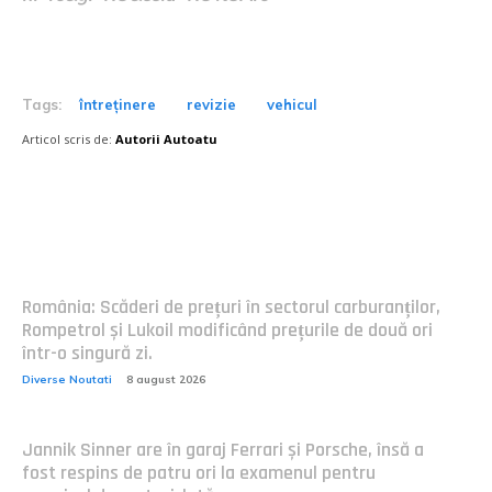
Tags:
întreținere
revizie
vehicul
Articol scris de:
Autorii Autoatu
Postari fresh:
România: Scăderi de prețuri în sectorul carburanților,
Rompetrol și Lukoil modificând prețurile de două ori
într-o singură zi.
Diverse Noutati
8 august 2026
Jannik Sinner are în garaj Ferrari și Porsche, însă a
fost respins de patru ori la examenul pentru