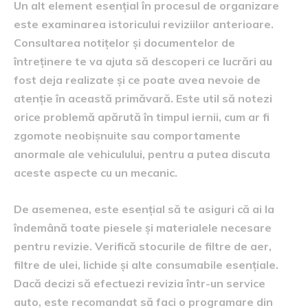
Un alt element esențial în procesul de organizare
este examinarea istoricului reviziilor anterioare.
Consultarea notițelor și documentelor de
întreținere te va ajuta să descoperi ce lucrări au
fost deja realizate și ce poate avea nevoie de
atenție în această primăvară. Este util să notezi
orice problemă apărută în timpul iernii, cum ar fi
zgomote neobișnuite sau comportamente
anormale ale vehiculului, pentru a putea discuta
aceste aspecte cu un mecanic.
De asemenea, este esențial să te asiguri că ai la
îndemână toate piesele și materialele necesare
pentru revizie. Verifică stocurile de filtre de aer,
filtre de ulei, lichide și alte consumabile esențiale.
Dacă decizi să efectuezi revizia într-un service
auto, este recomandat să faci o programare din