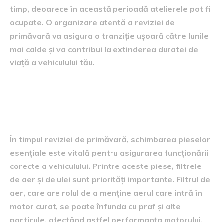
timp, deoarece în această perioadă atelierele pot fi
ocupate. O organizare atentă a reviziei de
primăvară va asigura o tranziție ușoară către lunile
mai calde și va contribui la extinderea duratei de
viață a vehiculului tău.
Piese esențiale pentru
înlocuire
În timpul reviziei de primăvară, schimbarea pieselor
esențiale este vitală pentru asigurarea funcționării
corecte a vehiculului. Printre aceste piese, filtrele
de aer și de ulei sunt priorități importante. Filtrul de
aer, care are rolul de a menține aerul care intră în
motor curat, se poate înfunda cu praf și alte
particule, afectând astfel performanța motorului.