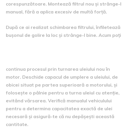
corespunzătoare. Montează filtrul nou și strânge-l
manual, fără a aplica excesiv de multă forță.
După ce ai realizat schimbarea filtrului, înfiletează
bușonul de golire la loc și strânge-l bine. Acum poți
Estimarea costurilor în 2026
continua procesul prin turnarea uleiului nou în
motor. Deschide capacul de umplere a uleiului, de
obicei situat pe partea superioară a motorului, și
folosește o pâlnie pentru a turna uleiul cu atenție,
evitând vărsarea. Verifică manualul vehiculului
pentru a determina capacitatea exactă de ulei
necesară și asigură-te că nu depășești această
cantitate.