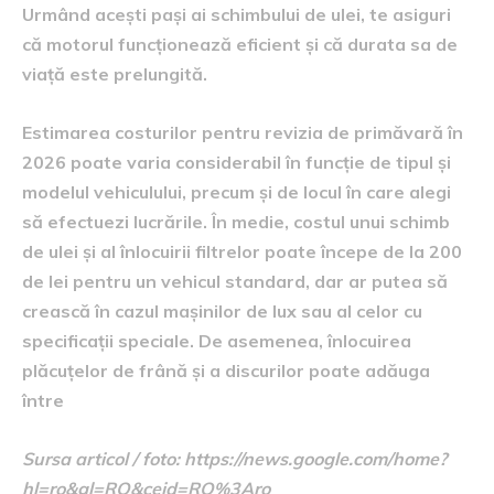
Urmând acești pași ai schimbului de ulei, te asiguri
că motorul funcționează eficient și că durata sa de
viață este prelungită.
Estimarea costurilor pentru revizia de primăvară în
2026 poate varia considerabil în funcție de tipul și
modelul vehiculului, precum și de locul în care alegi
să efectuezi lucrările. În medie, costul unui schimb
de ulei și al înlocuirii filtrelor poate începe de la 200
de lei pentru un vehicul standard, dar ar putea să
crească în cazul mașinilor de lux sau al celor cu
specificații speciale. De asemenea, înlocuirea
plăcuțelor de frână și a discurilor poate adăuga
între
Sursa articol / foto: https://news.google.com/home?
hl=ro&gl=RO&ceid=RO%3Aro