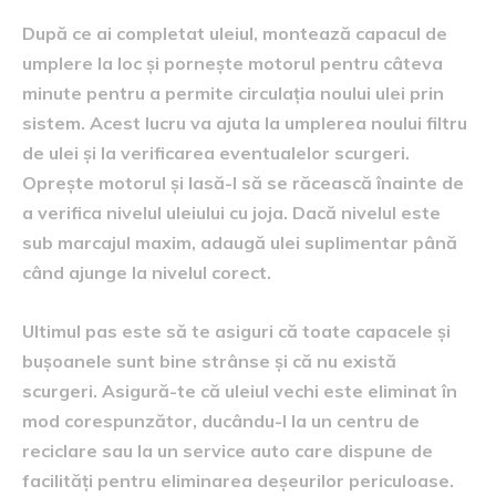
După ce ai completat uleiul, montează capacul de
umplere la loc și pornește motorul pentru câteva
minute pentru a permite circulația noului ulei prin
sistem. Acest lucru va ajuta la umplerea noului filtru
de ulei și la verificarea eventualelor scurgeri.
Oprește motorul și lasă-l să se răcească înainte de
a verifica nivelul uleiului cu joja. Dacă nivelul este
sub marcajul maxim, adaugă ulei suplimentar până
când ajunge la nivelul corect.
Ultimul pas este să te asiguri că toate capacele și
bușoanele sunt bine strânse și că nu există
scurgeri. Asigură-te că uleiul vechi este eliminat în
mod corespunzător, ducându-l la un centru de
reciclare sau la un service auto care dispune de
facilități pentru eliminarea deșeurilor periculoase.