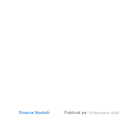
Revizie de primăvară: în ce
perioadă se realizează, ce
componente sunt înlocuite
și prețul pentru schimbul
de ulei în 2026.
Diverse Noutati
Publicat pe:
19 februarie 2026