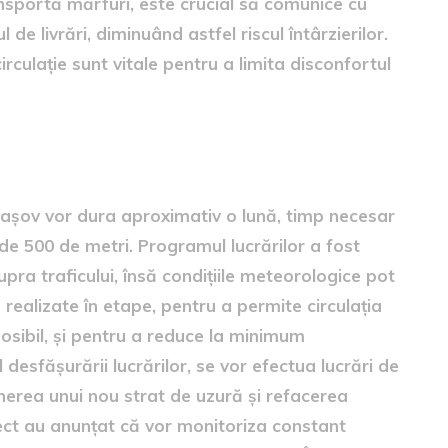
ansportă mărfuri, este crucial să comunice cu
e livrări, diminuând astfel riscul întârzierilor.
culație sunt vitale pentru a limita disconfortul
lor
 Brașov vor dura aproximativ o lună, timp necesar
de 500 de metri. Programul lucrărilor a fost
upra traficului, însă condițiile meteorologice pot
 realizate în etape, pentru a permite circulația
osibil, și pentru a reduce la minimum
 desfășurării lucrărilor, se vor efectua lucrări de
nerea unui nou strat de uzură și refacerea
oiect au anunțat că vor monitoriza constant