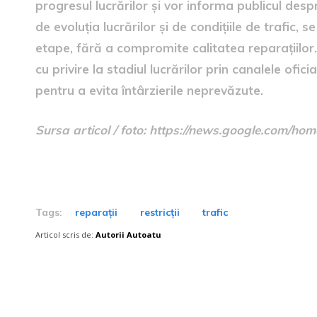
progresul lucrărilor și vor informa publicul despre
de evoluția lucrărilor și de condițiile de trafic
etape, fără a compromite calitatea reparațiilor.
cu privire la stadiul lucrărilor prin canalele oficia
pentru a evita întârzierile neprevăzute.
Sursa articol / foto: https://news.google.com
Tags:
reparații
restricții
trafic
Articol scris de:
Autorii Autoatu