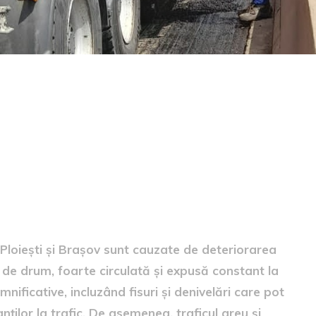
 Ploiești și Brașov sunt cauzate de deteriorarea
e de drum, foarte circulată și expusă constant la
mnificative, incluzând fisuri și denivelări care pot
ților la trafic. De asemenea, traficul greu și