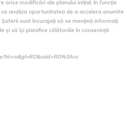
 orice modificări ale planului inițial. În funcție
, se va analiza oportunitatea de a accelera anumite
 Șoferii sunt încurajați să se mențină informați
le și să își planifice călătoriile în consecință
/home?hl=ro&gl=RO&ceid=RO%3Aro