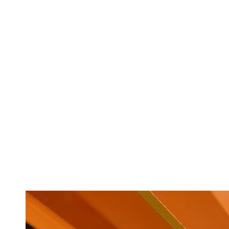
Restricții pe D
din cauza rep