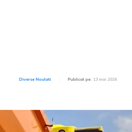
N1 pentru o lună între Plo
arațiilor pe un tronson 
500 m.
13 mai 2026
Diverse Noutati
Publicat pe: