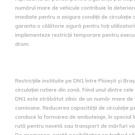
numărul mare de vehicule contribuie la deteriora
imediate pentru a asigura condiții de circulație 
garanta o călătorie sigură pentru toți utilizatori
implementeze restricții temporare pentru execu
drum.
Impactul asupra traficului
Restricțiile instituite pe DN1 între Ploiești și B
circulației rutiere din zonă. Fiind unul dintre c
DN1 este străbătut zilnic de un număr mare de v
camioane. Reducerea capacității de circulație 
conduce la formarea de ambuteiaje, în special în
rută pentru navetă sau transport de mărfuri vor 
De asemenea, există posibilitatea ca traficul să