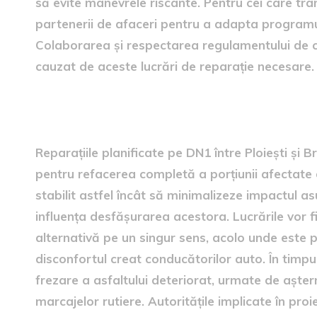
să evite manevrele riscante. Pentru cei care tr
partenerii de afaceri pentru a adapta programul d
Colaborarea și respectarea regulamentului de cir
cauzat de aceste lucrări de reparație necesare.
Durata și calendarul lucrări
Reparațiile planificate pe DN1 între Ploiești și
pentru refacerea completă a porțiunii afectate 
stabilit astfel încât să minimalizeze impactul as
influența desfășurarea acestora. Lucrările vor fi
alternativă pe un singur sens, acolo unde este p
disconfortul creat conducătorilor auto. În timpul
frezare a asfaltului deteriorat, urmate de așter
marcajelor rutiere. Autoritățile implicate în pr