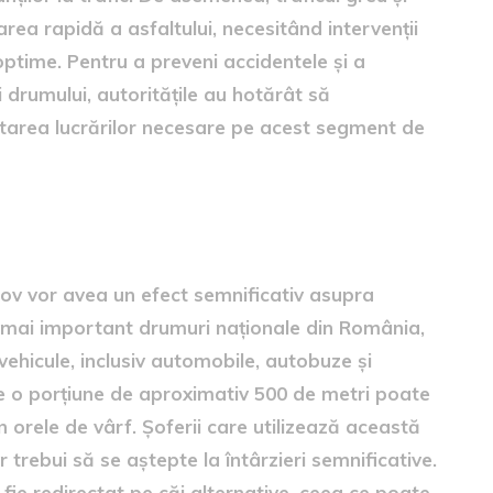
rea rapidă a asfaltului, necesitând intervenții
optime. Pentru a preveni accidentele și a
i drumului, autoritățile au hotărât să
tarea lucrărilor necesare pe acest segment de
rașov vor avea un efect semnificativ asupra
ele mai important drumuri naționale din România,
ehicule, inclusiv automobile, autobuze și
pe o porțiune de aproximativ 500 de metri poate
 orele de vârf. Șoferii care utilizează această
trebui să se aștepte la întârzieri semnificative.
 fie redirectat pe căi alternative, ceea ce poate