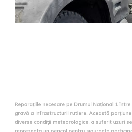
Cauzele restricțiilor
Reparațiile necesare pe Drumul Național 1 între
gravă a infrastructurii rutiere. Această porțiun
diverse condiții meteorologice, a suferit uzuri se
reprezenta un pericol pentru siguranța participan