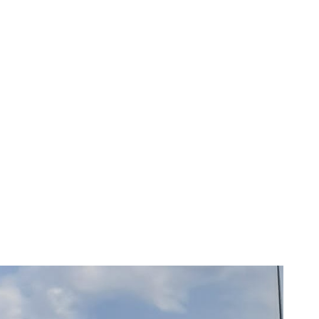
iești și Brașov,
de aproximativ