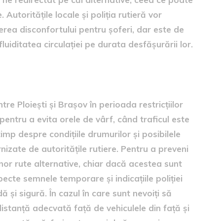
Autoritățile locale și poliția rutieră vor
cerea disconfortului pentru șoferi, dar este de
luiditatea circulației pe durata desfășurării lor.
re Ploiești și Brașov în perioada restricțiilor
le pentru a evita orele de vârf, când traficul este
imp despre condițiile drumurilor și posibilele
urnizate de autoritățile rutiere. Pentru a preveni
 unor rute alternative, chiar dacă acestea sunt
ecte semnele temporare și indicațiile poliției
ă și sigură. În cazul în care sunt nevoiți să
 distanță adecvată față de vehiculele din față și