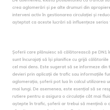
crea aglomerări și pe alte drumuri din apropiere. 
interveni activ în gestionarea circulației și redu
așteptat ca aceste lucrări să influențeze serios f
Recomandări pentru șoferi
Șoferii care plănuiesc să călătorească pe DN1 înt
sunt încurajați să își planifice cu grijă călătorii
cel mai dens. Este sugerat să se informeze din t
devieri prin aplicații de trafic sau informațiile f
aglomerația, șoferii pot lua în calcul utilizarea
mai lungi. De asemenea, este esențial să se resp
rutiere pentru a asigura o circulație cât mai fluid
aștepte în trafic, șoferii ar trebui să mențină o